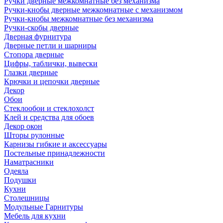
Ручки дверные межкомнатные без механизма
Ручки-кнобы дверные межкомнатные с механизмом
Ручки-кнобы межкомнатные без механизма
Ручки-скобы дверные
Дверная фурнитура
Дверные петли и шарниры
Стопора дверные
Цифры, таблички, вывески
Глазки дверные
Крючки и цепочки дверные
Декор
Обои
Стеклообои и стеклохолст
Клей и средства для обоев
Декор окон
Шторы рулонные
Карнизы гибкие и аксессуары
Постельные принадлежности
Наматрасники
Одеяла
Подушки
Кухни
Столешницы
Модульные Гарнитуры
Мебель для кухни