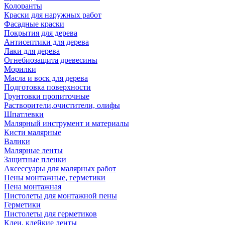
Колоранты
Краски для наружных работ
Фасадные краски
Покрытия для дерева
Антисептики для дерева
Лаки для дерева
Огнебиозащита древесины
Морилки
Масла и воск для дерева
Подготовка поверхности
Грунтовки пропиточные
Растворители,очистители, олифы
Шпатлевки
Малярный инструмент и материалы
Кисти малярные
Валики
Малярные ленты
Защитные пленки
Аксессуары для малярных работ
Пены монтажные, герметики
Пена монтажная
Пистолеты для монтажной пены
Герметики
Пистолеты для герметиков
Клеи, клейкие ленты