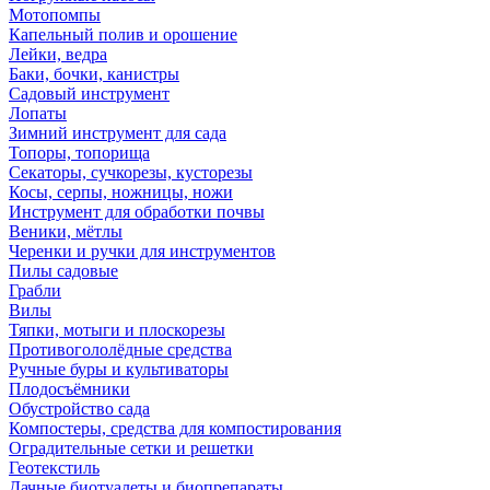
Мотопомпы
Капельный полив и орошение
Лейки, ведра
Баки, бочки, канистры
Садовый инструмент
Лопаты
Зимний инструмент для сада
Топоры, топорища
Секаторы, сучкорезы, кусторезы
Косы, серпы, ножницы, ножи
Инструмент для обработки почвы
Веники, мётлы
Черенки и ручки для инструментов
Пилы садовые
Грабли
Вилы
Тяпки, мотыги и плоскорезы
Противогололёдные средства
Ручные буры и культиваторы
Плодосъёмники
Обустройство сада
Компостеры, средства для компостирования
Оградительные сетки и решетки
Геотекстиль
Дачные биотуалеты и биопрепараты