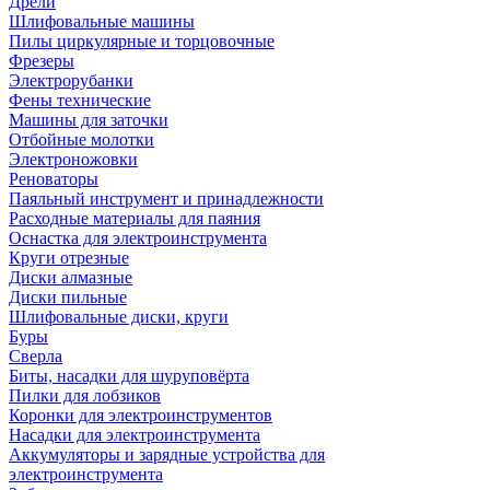
Дрели
Шлифовальные машины
Пилы циркулярные и торцовочные
Фрезеры
Электрорубанки
Фены технические
Машины для заточки
Отбойные молотки
Электроножовки
Реноваторы
Паяльный инструмент и принадлежности
Расходные материалы для паяния
Оснастка для электроинструмента
Круги отрезные
Диски алмазные
Диски пильные
Шлифовальные диски, круги
Буры
Сверла
Биты, насадки для шуруповёрта
Пилки для лобзиков
Коронки для электроинструментов
Насадки для электроинструмента
Аккумуляторы и зарядные устройства для
электроинструмента