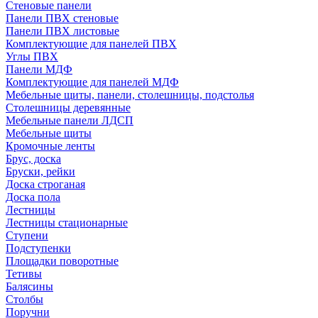
Стеновые панели
Панели ПВХ стеновые
Панели ПВХ листовые
Комплектующие для панелей ПВХ
Углы ПВХ
Панели МДФ
Комплектующие для панелей МДФ
Мебельные щиты, панели, столешницы, подстолья
Столешницы деревянные
Мебельные панели ЛДСП
Мебельные щиты
Кромочные ленты
Брус, доска
Бруски, рейки
Доска строганая
Доска пола
Лестницы
Лестницы стационарные
Ступени
Подступенки
Площадки поворотные
Тетивы
Балясины
Столбы
Поручни