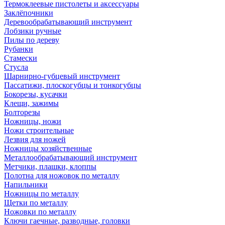
Термоклеевые пистолеты и аксессуары
Заклёпочники
Деревообрабатывающий инструмент
Лобзики ручные
Пилы по дереву
Рубанки
Стамески
Стусла
Шарнирно-губцевый инструмент
Пассатижи, плоскогубцы и тонкогубцы
Бокорезы, кусачки
Клещи, зажимы
Болторезы
Ножницы, ножи
Ножи строительные
Лезвия для ножей
Ножницы хозяйственные
Металлообрабатывающий инструмент
Метчики, плашки, клоппы
Полотна для ножовок по металлу
Напильники
Ножницы по металлу
Щетки по металлу
Ножовки по металлу
Ключи гаечные, разводные, головки