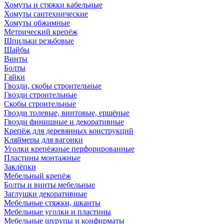
Хомуты и стяжки кабельные
Хомуты сантехнические
Хомуты обжимные
Метрический крепёж
Шпильки резьбовые
Шайбы
Винты
Болты
Гайки
Гвозди, скобы строительные
Гвозди строительные
Скобы строительные
Гвозди толевые, винтовые, ершёные
Гвозди финишные и декоративные
Крепёж для деревянных конструкций
Кляймеры для вагонки
Уголки крепёжные перфорированные
Пластины монтажные
Заклёпки
Мебельный крепёж
Болты и винты мебельные
Заглушки декоративные
Мебельные стяжки, шканты
Мебельные уголки и пластины
Мебельные шурупы и конфирматы