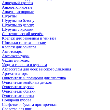
Анкерный крепёж
Анкера клиновые
Анкера распорные
Шурупы
Шурупы по бетону
Шурупы по дереву
Шурупы с крюком
Сантехнический крепёж
Крепёж для раковины и унитаза
Шпильки сантехнические
Крепёж для бойлера
Автотовары
Автоаксессуары
Чехлы для колес
Уход за салоном и кузовом
Аксессуары для моек высокого давления
Ароматизаторы
Очистители и полироли для пластика
Очистители колёсных дисков
Очистители кузова
Очистители обивки
Очистители стекол
Полироли кузова
Салфетки и бумага протирочная
Средства для шин