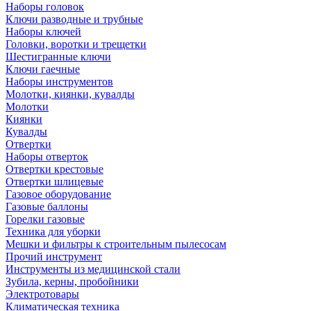
Наборы головок
Ключи разводные и трубные
Наборы ключей
Головки, воротки и трещетки
Шестигранные ключи
Ключи гаечные
Наборы инструментов
Молотки, киянки, кувалды
Молотки
Киянки
Кувалды
Отвертки
Наборы отверток
Отвертки крестовые
Отвертки шлицевые
Газовое оборудование
Газовые баллоны
Горелки газовые
Техника для уборки
Мешки и фильтры к строительным пылесосам
Прочий инструмент
Инструменты из медицинской стали
Зубила, керны, пробойники
Электротовары
Климатическая техника