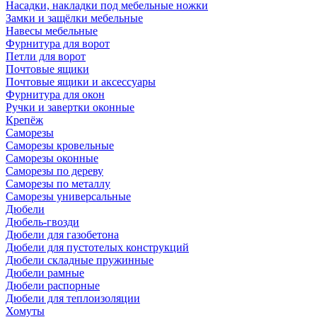
Насадки, накладки под мебельные ножки
Замки и защёлки мебельные
Навесы мебельные
Фурнитура для ворот
Петли для ворот
Почтовые ящики
Почтовые ящики и аксессуары
Фурнитура для окон
Ручки и завертки оконные
Крепёж
Саморезы
Саморезы кровельные
Саморезы оконные
Саморезы по дереву
Саморезы по металлу
Саморезы универсальные
Дюбели
Дюбель-гвозди
Дюбели для газобетона
Дюбели для пустотелых конструкций
Дюбели складные пружинные
Дюбели рамные
Дюбели распорные
Дюбели для теплоизоляции
Хомуты