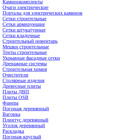
Каминокомплекты
Очаги электрические
Порталы для электрических каминов
Сетки строительные
Сетки армирующие
Сетки штукатурные
Сетки кладочные
Строительный инвентарь
Мешки строительные
Тенты строительные
Укрывные фасадные сетки
Дренажные системы
Строительная химия
Очистители
Столярные изделия
Древесные плиты
Плиты ДВП
Плиты OSB
Фанера
Погонаж деревянный
Вагонка
Плинтус деревянный
Уголок деревянный
Раскладка
Погонаж круглый