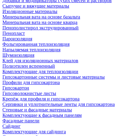
Добавки и модификаторы сухих смесей и растворов
Сыпучие и вяжущие материалы
Изоляционные материалы
Минеральная вата на основе базальта
Минеральная вата на основе кварца
Пенополистирол экструдированный
Пенопласт
Пароизоляция
Фольгированная теплоизоляция
Напыляемая теплоизоляция
Шумоизоляция
Клей для изоляционных материалов
Полиэтилен вспененный
Комплектующие для теплоизоляции
Гипсокартонные системы и листовые материалы
Профили для гипсокартона
Гипсокартон
Гипсоволокнистые листы
Крепёж для профиля и гипсокартона
Серпянки и уплотнительные ленты для гипсокартона
Стеновые и фасадные материалы
Комплектующие к фасадным панелям
Фасадные панели
Сайдинг
Комплектующие для сайдинга