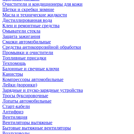
Очистители и кондиционеры для кожи
Щетки и скребки зимние
Масла и технические жидкости
Дистиллированная вода
Клеи и ремонтные средства
Омыватели стекла
Защита зажигания
Смазки автомобильные
Средства антикоррозийной обработки
Промывки и очистители
Топливные присадки
Техпомощь
Балонные и свечные ключи
Канистры
Компрессоры автомобильные
Лейки (воронки)
Зарядные и пуско-зарядные устройства
Тросы буксировочные
Лопаты автомобильные
Старт-кабели
Антифриз
Вентиляция
Вентиляторы вытяжные
Бытовые вытяжные вентиляторы
Воздуховоды