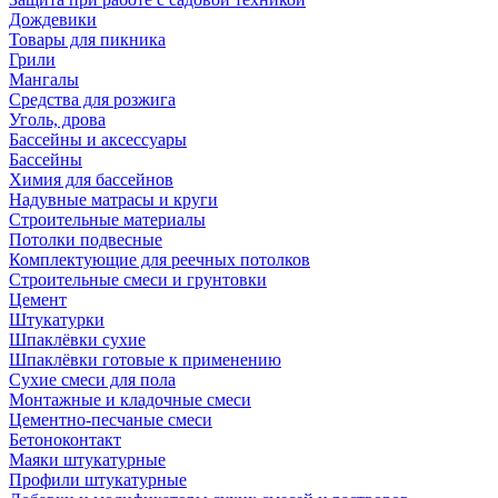
Дождевики
Товары для пикника
Грили
Мангалы
Средства для розжига
Уголь, дрова
Бассейны и аксессуары
Бассейны
Химия для бассейнов
Надувные матрасы и круги
Строительные материалы
Потолки подвесные
Комплектующие для реечных потолков
Строительные смеси и грунтовки
Цемент
Штукатурки
Шпаклёвки сухие
Шпаклёвки готовые к применению
Сухие смеси для пола
Монтажные и кладочные смеси
Цементно-песчаные смеси
Бетоноконтакт
Маяки штукатурные
Профили штукатурные