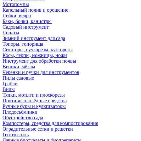
Мотопомпы
Капельный полив и орошение
Лейки, ведра
Баки, бочки, канистры
Садовый инструмент
Лопаты
Зимний инструмент для сада
Топоры, топорища
Секаторы, сучкорезы, кусторезы
Косы, серпы, ножницы, ножи
Инструмент для обработки почвы
Веники, мётлы
Черенки и ручки для инструментов
Пилы садовые
Грабли
Вилы
Тяпки, мотыги и плоскорезы
Противогололёдные средства
Ручные буры и культиваторы
Плодосъёмники
Обустройство сада
Компостеры, средства для компостирования
Оградительные сетки и решетки
Геотекстиль
Дачные биотуалеты и биопрепараты