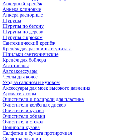
Анкерный крепёж
Анкера клиновые
Анкера распорные
Шурупы
Шурупы по бетону
Шурупы по дереву
Шурупы с крюком
Сантехнический крепёж
Крепёж для раковины и унитаза
Шпильки сантехнические
Крепёж для бойлера
Автотовары
Автоаксессуары
Чехлы для колес
Уход за салоном и кузовом
Аксессуары для моек высокого давления
Ароматизаторы
Очистители и полироли для пластика
Очистители колёсных дисков
Очистители кузова
Очистители обивки
Очистители стекол
Полироли кузова
Салфетки и бумага протирочная
Средства для шин