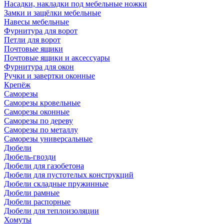
Насадки, накладки под мебельные ножки
Замки и защёлки мебельные
Навесы мебельные
Фурнитура для ворот
Петли для ворот
Почтовые ящики
Почтовые ящики и аксессуары
Фурнитура для окон
Ручки и завертки оконные
Крепёж
Саморезы
Саморезы кровельные
Саморезы оконные
Саморезы по дереву
Саморезы по металлу
Саморезы универсальные
Дюбели
Дюбель-гвозди
Дюбели для газобетона
Дюбели для пустотелых конструкций
Дюбели складные пружинные
Дюбели рамные
Дюбели распорные
Дюбели для теплоизоляции
Хомуты