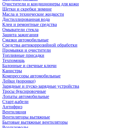
Очистители и кондиционеры для кожи
Щетки и скребки зимние
Масла и технические жидкости
Дистиллированная вода
Клеи и ремонтные средства
Омыватели стекла
Защита зажигания
Смазки автомобильные
Средства антикоррозийной обработки
Промывки и очистители
Топливные присадки
Техпомощь
Балонные и свечные ключи
Канистры
Компрессоры автомобильные
Лейки (воронки)
Зарядные и пуско-зарядные устройства
Тросы буксировочные
Лопаты автомобильные
Старт-кабели
Антифриз
Вентиляция
Вентиляторы вытяжные
Бытовые вытяжные вентиляторы
Воздуховоды