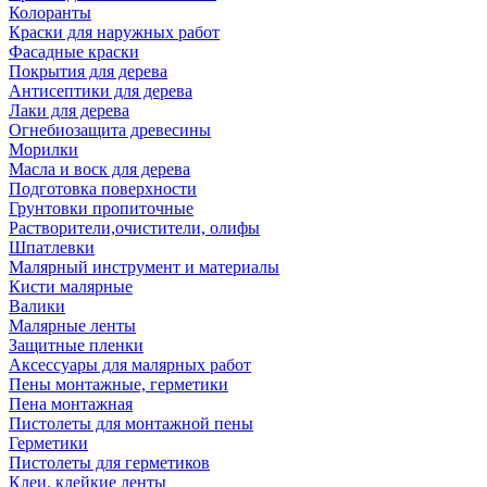
Колоранты
Краски для наружных работ
Фасадные краски
Покрытия для дерева
Антисептики для дерева
Лаки для дерева
Огнебиозащита древесины
Морилки
Масла и воск для дерева
Подготовка поверхности
Грунтовки пропиточные
Растворители,очистители, олифы
Шпатлевки
Малярный инструмент и материалы
Кисти малярные
Валики
Малярные ленты
Защитные пленки
Аксессуары для малярных работ
Пены монтажные, герметики
Пена монтажная
Пистолеты для монтажной пены
Герметики
Пистолеты для герметиков
Клеи, клейкие ленты