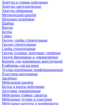
Хомуты и стяжки кабельные
Хомуты сантехнические
Хомуты обжимные
Метрический крепёж
Шпильки резьбовые
Шайбы
Винты
Болты
Гайки
Гвозди, скобы строительные
Гвозди строительные
Скобы строительные
Гвозди толевые, винтовые, ершёные
Гвозди финишные и декоративные
Крепёж для деревянных конструкций
Кляймеры для вагонки
Уголки крепёжные перфорированные
Пластины монтажные
Заклёпки
Мебельный крепёж
Болты и винты мебельные
Заглушки декоративные
Мебельные стяжки, шканты
Мебельные уголки и пластины
Мебельные шурупы и конфирматы