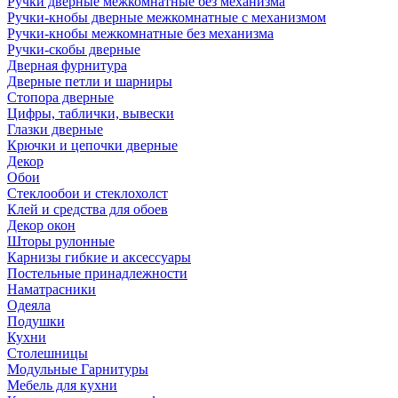
Ручки дверные межкомнатные без механизма
Ручки-кнобы дверные межкомнатные с механизмом
Ручки-кнобы межкомнатные без механизма
Ручки-скобы дверные
Дверная фурнитура
Дверные петли и шарниры
Стопора дверные
Цифры, таблички, вывески
Глазки дверные
Крючки и цепочки дверные
Декор
Обои
Стеклообои и стеклохолст
Клей и средства для обоев
Декор окон
Шторы рулонные
Карнизы гибкие и аксессуары
Постельные принадлежности
Наматрасники
Одеяла
Подушки
Кухни
Столешницы
Модульные Гарнитуры
Мебель для кухни