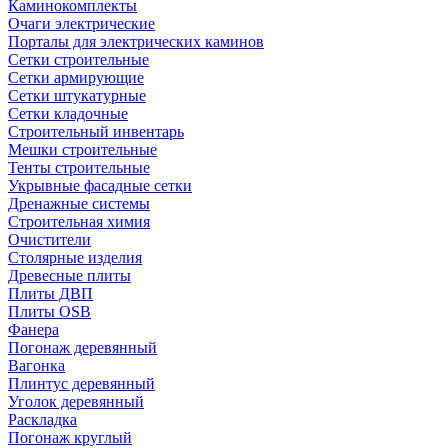
Каминокомплекты
Очаги электрические
Порталы для электрических каминов
Сетки строительные
Сетки армирующие
Сетки штукатурные
Сетки кладочные
Строительный инвентарь
Мешки строительные
Тенты строительные
Укрывные фасадные сетки
Дренажные системы
Строительная химия
Очистители
Столярные изделия
Древесные плиты
Плиты ДВП
Плиты OSB
Фанера
Погонаж деревянный
Вагонка
Плинтус деревянный
Уголок деревянный
Раскладка
Погонаж круглый