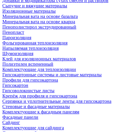
Добавки и модификаторы сухих смесей и растворов
Сыпучие и вяжущие материалы
Изоляционные материалы
Минеральная вата на основе базальта
Минеральная вата на основе кварца
Пенополистирол экструдированный
Пенопласт
Пароизоляция
Фольгированная теплоизоляция
Напыляемая теплоизоляция
Шумоизоляция
Клей для изоляционных материалов
Полиэтилен вспененный
Комплектующие для теплоизоляции
Гипсокартонные системы и листовые материалы
Профили для гипсокартона
Гипсокартон
Гипсоволокнистые листы
Крепёж для профиля и гипсокартона
Серпянки и уплотнительные ленты для гипсокартона
Стеновые и фасадные материалы
Комплектующие к фасадным панелям
Фасадные панели
Сайдинг
Комплектующие для сайдинга