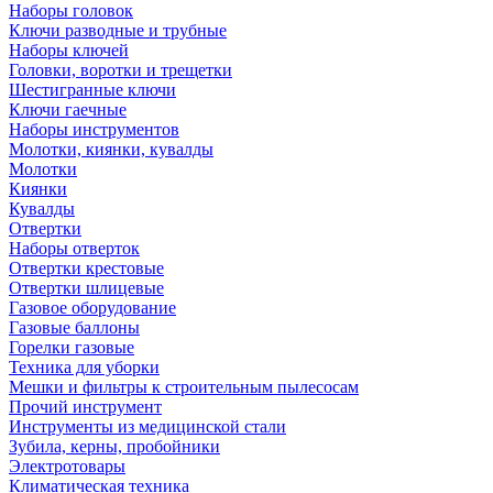
Наборы головок
Ключи разводные и трубные
Наборы ключей
Головки, воротки и трещетки
Шестигранные ключи
Ключи гаечные
Наборы инструментов
Молотки, киянки, кувалды
Молотки
Киянки
Кувалды
Отвертки
Наборы отверток
Отвертки крестовые
Отвертки шлицевые
Газовое оборудование
Газовые баллоны
Горелки газовые
Техника для уборки
Мешки и фильтры к строительным пылесосам
Прочий инструмент
Инструменты из медицинской стали
Зубила, керны, пробойники
Электротовары
Климатическая техника