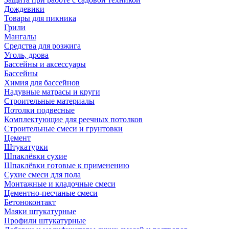
Дождевики
Товары для пикника
Грили
Мангалы
Средства для розжига
Уголь, дрова
Бассейны и аксессуары
Бассейны
Химия для бассейнов
Надувные матрасы и круги
Строительные материалы
Потолки подвесные
Комплектующие для реечных потолков
Строительные смеси и грунтовки
Цемент
Штукатурки
Шпаклёвки сухие
Шпаклёвки готовые к применению
Сухие смеси для пола
Монтажные и кладочные смеси
Цементно-песчаные смеси
Бетоноконтакт
Маяки штукатурные
Профили штукатурные