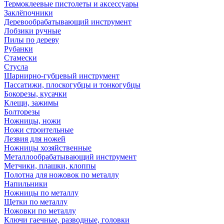
Термоклеевые пистолеты и аксессуары
Заклёпочники
Деревообрабатывающий инструмент
Лобзики ручные
Пилы по дереву
Рубанки
Стамески
Стусла
Шарнирно-губцевый инструмент
Пассатижи, плоскогубцы и тонкогубцы
Бокорезы, кусачки
Клещи, зажимы
Болторезы
Ножницы, ножи
Ножи строительные
Лезвия для ножей
Ножницы хозяйственные
Металлообрабатывающий инструмент
Метчики, плашки, клоппы
Полотна для ножовок по металлу
Напильники
Ножницы по металлу
Щетки по металлу
Ножовки по металлу
Ключи гаечные, разводные, головки