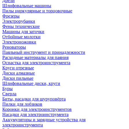
Дрели
Шлифовальные машины
Пилы циркулярные и торцовочные
Фрезеры
Электрорубанки
Фены технические
Машины для заточки
Отбойные молотки
Электроножовки
Реноваторы
Паяльный инструмент и принадлежности
Расходные материалы для паяния
Оснастка для электроинструмента
Круги отрезные
Диски алмазные
Диски пильные
Шлифовальные диски, круги
Буры
Сверла
Биты, насадки для шуруповёрта
Пилки для лобзиков
Коронки для электроинструментов
Насадки для электроинструмента
Аккумуляторы и зарядные устройства для
электроинструмента