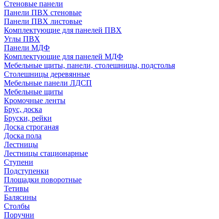
Стеновые панели
Панели ПВХ стеновые
Панели ПВХ листовые
Комплектующие для панелей ПВХ
Углы ПВХ
Панели МДФ
Комплектующие для панелей МДФ
Мебельные щиты, панели, столешницы, подстолья
Столешницы деревянные
Мебельные панели ЛДСП
Мебельные щиты
Кромочные ленты
Брус, доска
Бруски, рейки
Доска строганая
Доска пола
Лестницы
Лестницы стационарные
Ступени
Подступенки
Площадки поворотные
Тетивы
Балясины
Столбы
Поручни