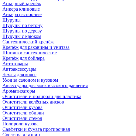
Анкерный крепёж
Анкера клиновые
Анкера распорные
Шурупы
Шурупы по бетону
Шурупы по дереву
Шурупы с крюком
Сантехнический крепёж
Крепёж для раковины и унитаза
Шпильки сантехнические
Крепёж для бойлера
Автотовары
Автоаксессуары
Чехлы для колес
Уход за салоном и кузовом
Аксессуары для моек высокого давления
Ароматизаторы
Очистители и полироли для пластика
Очистители колёсных дисков
Очистители кузова
Очистители обивки
Очистители стекол
Полироли кузова
Салфетки и бумага протирочная
Средства для шин