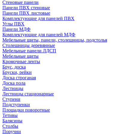
Стеновые панели
Панели ПВХ стеновые
Панели ПВХ листовые
Комплектующие для панелей ПВХ
Углы ПВХ
Панели МДФ
Комплектующие для панелей МДФ
Мебельные щиты, панели, столешницы, подстолья
Столешницы деревянные
Мебельные панели ЛДСП
Мебельные щиты
Кромочные ленты
Брус, доска
Бруски, рейки
Доска строганая
Доска пола
Лестницы
Лестницы стационарные
Ступени
Подступенки
Площадки поворотные
Тетивы
Балясины
Столбы
Поручни