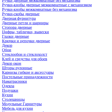
Ручки дверные межкомнатные без механизма
Ручки-кнобы дверные межкомнатные с механизмом
Ручки-кнобы межкомнатные без механизма
Ручки-скобы дверные
Дверная фурнитура
Дверные петли и шарниры
Стопора дверные
Цифры, таблички, вывески
Глазки дверные
Крючки и цепочки дверные
Декор
Обои
Стеклообои и стеклохолст
Клей и средства для обоев
Декор окон
Шторы рулонные
Карнизы гибкие и аксессуары
Постельные принадлежности
Наматрасники
Одеяла
Подушки
Кухни
Столешницы
Модульные Гарнитуры
Мебель для кухни