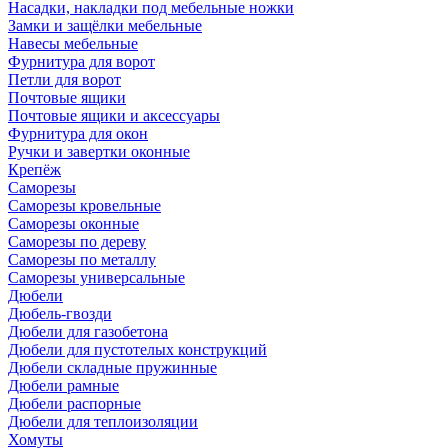
Насадки, накладки под мебельные ножки
Замки и защёлки мебельные
Навесы мебельные
Фурнитура для ворот
Петли для ворот
Почтовые ящики
Почтовые ящики и аксессуары
Фурнитура для окон
Ручки и завертки оконные
Крепёж
Саморезы
Саморезы кровельные
Саморезы оконные
Саморезы по дереву
Саморезы по металлу
Саморезы универсальные
Дюбели
Дюбель-гвозди
Дюбели для газобетона
Дюбели для пустотелых конструкций
Дюбели складные пружинные
Дюбели рамные
Дюбели распорные
Дюбели для теплоизоляции
Хомуты