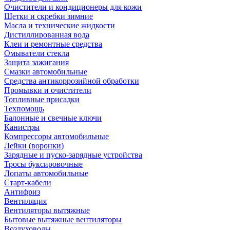
Очистители и кондиционеры для кожи
Щетки и скребки зимние
Масла и технические жидкости
Дистиллированная вода
Клеи и ремонтные средства
Омыватели стекла
Защита зажигания
Смазки автомобильные
Средства антикоррозийной обработки
Промывки и очистители
Топливные присадки
Техпомощь
Балонные и свечные ключи
Канистры
Компрессоры автомобильные
Лейки (воронки)
Зарядные и пуско-зарядные устройства
Тросы буксировочные
Лопаты автомобильные
Старт-кабели
Антифриз
Вентиляция
Вентиляторы вытяжные
Бытовые вытяжные вентиляторы
Воздуховоды