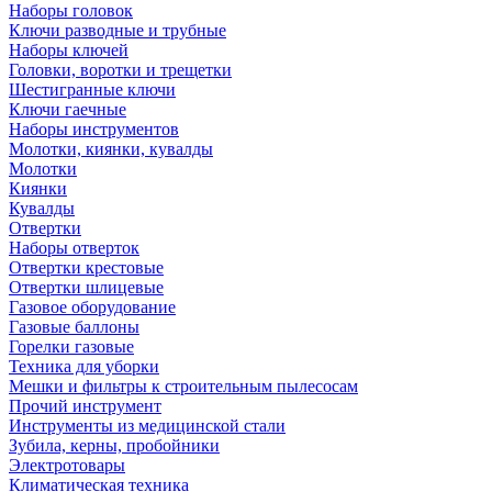
Наборы головок
Ключи разводные и трубные
Наборы ключей
Головки, воротки и трещетки
Шестигранные ключи
Ключи гаечные
Наборы инструментов
Молотки, киянки, кувалды
Молотки
Киянки
Кувалды
Отвертки
Наборы отверток
Отвертки крестовые
Отвертки шлицевые
Газовое оборудование
Газовые баллоны
Горелки газовые
Техника для уборки
Мешки и фильтры к строительным пылесосам
Прочий инструмент
Инструменты из медицинской стали
Зубила, керны, пробойники
Электротовары
Климатическая техника