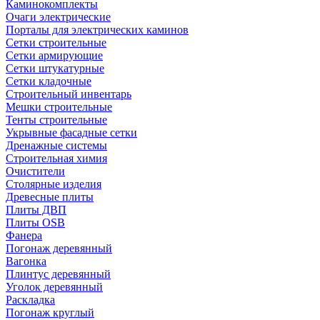
Каминокомплекты
Очаги электрические
Порталы для электрических каминов
Сетки строительные
Сетки армирующие
Сетки штукатурные
Сетки кладочные
Строительный инвентарь
Мешки строительные
Тенты строительные
Укрывные фасадные сетки
Дренажные системы
Строительная химия
Очистители
Столярные изделия
Древесные плиты
Плиты ДВП
Плиты OSB
Фанера
Погонаж деревянный
Вагонка
Плинтус деревянный
Уголок деревянный
Раскладка
Погонаж круглый