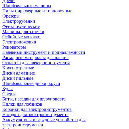
Дрели
Шлифовальные машины
Пилы циркулярные и торцовочные
Фрезеры
Электрорубанки
Фены технические
Машины для заточки
Отбойные молотки
Электроножовки
Реноваторы
Паяльный инструмент и принадлежности
Расходные материалы для паяния
Оснастка для электроинструмента
Круги отрезные
Диски алмазные
Диски пильные
Шлифовальные диски, круги
Буры
Сверла
Биты, насадки для шуруповёрта
Пилки для лобзиков
Коронки для электроинструментов
Насадки для электроинструмента
Аккумуляторы и зарядные устройства для
электроинструмента