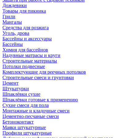
Дождевики
Товары для пикника
Грили
Мангалы
Средства для розжига
Уголь, дрова
Бассейны и аксессуары
Бассейны
Химия для бассейнов
Надувные матрасы и круги
Строительные материалы
Потолки подвесные
Комплектующие для реечных потолков
Строительные смеси и грунтовки
Цемент
Штукатурки
Шпаклёвки сухие
Шпаклёвки готовые к применению
Сухие смеси для пола
Монтажные и кладочные смеси
Цементно-песчаные смеси
Бетоноконтакт
Маяки штукатурные
Профили штукатурные