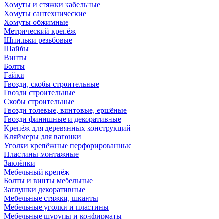
Хомуты и стяжки кабельные
Хомуты сантехнические
Хомуты обжимные
Метрический крепёж
Шпильки резьбовые
Шайбы
Винты
Болты
Гайки
Гвозди, скобы строительные
Гвозди строительные
Скобы строительные
Гвозди толевые, винтовые, ершёные
Гвозди финишные и декоративные
Крепёж для деревянных конструкций
Кляймеры для вагонки
Уголки крепёжные перфорированные
Пластины монтажные
Заклёпки
Мебельный крепёж
Болты и винты мебельные
Заглушки декоративные
Мебельные стяжки, шканты
Мебельные уголки и пластины
Мебельные шурупы и конфирматы