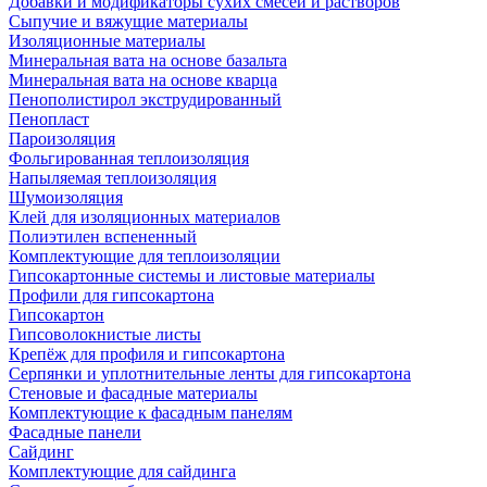
Добавки и модификаторы сухих смесей и растворов
Сыпучие и вяжущие материалы
Изоляционные материалы
Минеральная вата на основе базальта
Минеральная вата на основе кварца
Пенополистирол экструдированный
Пенопласт
Пароизоляция
Фольгированная теплоизоляция
Напыляемая теплоизоляция
Шумоизоляция
Клей для изоляционных материалов
Полиэтилен вспененный
Комплектующие для теплоизоляции
Гипсокартонные системы и листовые материалы
Профили для гипсокартона
Гипсокартон
Гипсоволокнистые листы
Крепёж для профиля и гипсокартона
Серпянки и уплотнительные ленты для гипсокартона
Стеновые и фасадные материалы
Комплектующие к фасадным панелям
Фасадные панели
Сайдинг
Комплектующие для сайдинга