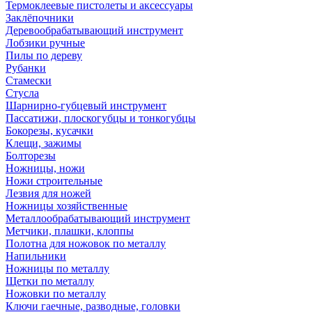
Термоклеевые пистолеты и аксессуары
Заклёпочники
Деревообрабатывающий инструмент
Лобзики ручные
Пилы по дереву
Рубанки
Стамески
Стусла
Шарнирно-губцевый инструмент
Пассатижи, плоскогубцы и тонкогубцы
Бокорезы, кусачки
Клещи, зажимы
Болторезы
Ножницы, ножи
Ножи строительные
Лезвия для ножей
Ножницы хозяйственные
Металлообрабатывающий инструмент
Метчики, плашки, клоппы
Полотна для ножовок по металлу
Напильники
Ножницы по металлу
Щетки по металлу
Ножовки по металлу
Ключи гаечные, разводные, головки