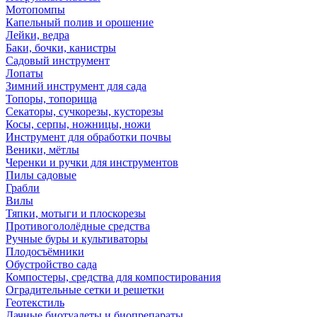
Мотопомпы
Капельный полив и орошение
Лейки, ведра
Баки, бочки, канистры
Садовый инструмент
Лопаты
Зимний инструмент для сада
Топоры, топорища
Секаторы, сучкорезы, кусторезы
Косы, серпы, ножницы, ножи
Инструмент для обработки почвы
Веники, мётлы
Черенки и ручки для инструментов
Пилы садовые
Грабли
Вилы
Тяпки, мотыги и плоскорезы
Противогололёдные средства
Ручные буры и культиваторы
Плодосъёмники
Обустройство сада
Компостеры, средства для компостирования
Оградительные сетки и решетки
Геотекстиль
Дачные биотуалеты и биопрепараты