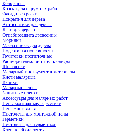
Колоранты
Краски для наружных работ
Фасадные краски
Покрытия для дерева
Антисептики для дерева
Лаки для дерева
Огнебиозащита древесины
Морилки
Масла и воск для дерева
Подготовка поверхности
Грунтовки пропиточные
Растворители,очистители, олифы
Шпатлевки
Малярный инструмент и материалы
Кисти малярные
Валики
Малярные ленты
Защитные пленки
Аксессуары для малярных работ
Пены монтажные, герметики
Пена монтажная
Пистолеты для монтажной пены
Герметики
Пистолеты для герметиков
Клеи, клейкие ленты