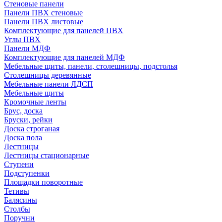
Стеновые панели
Панели ПВХ стеновые
Панели ПВХ листовые
Комплектующие для панелей ПВХ
Углы ПВХ
Панели МДФ
Комплектующие для панелей МДФ
Мебельные щиты, панели, столешницы, подстолья
Столешницы деревянные
Мебельные панели ЛДСП
Мебельные щиты
Кромочные ленты
Брус, доска
Бруски, рейки
Доска строганая
Доска пола
Лестницы
Лестницы стационарные
Ступени
Подступенки
Площадки поворотные
Тетивы
Балясины
Столбы
Поручни