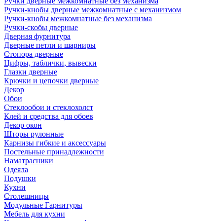
Ручки дверные межкомнатные без механизма
Ручки-кнобы дверные межкомнатные с механизмом
Ручки-кнобы межкомнатные без механизма
Ручки-скобы дверные
Дверная фурнитура
Дверные петли и шарниры
Стопора дверные
Цифры, таблички, вывески
Глазки дверные
Крючки и цепочки дверные
Декор
Обои
Стеклообои и стеклохолст
Клей и средства для обоев
Декор окон
Шторы рулонные
Карнизы гибкие и аксессуары
Постельные принадлежности
Наматрасники
Одеяла
Подушки
Кухни
Столешницы
Модульные Гарнитуры
Мебель для кухни