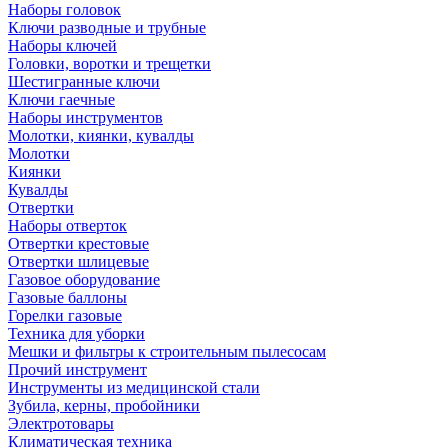
Наборы головок
Ключи разводные и трубные
Наборы ключей
Головки, воротки и трещетки
Шестигранные ключи
Ключи гаечные
Наборы инструментов
Молотки, киянки, кувалды
Молотки
Киянки
Кувалды
Отвертки
Наборы отверток
Отвертки крестовые
Отвертки шлицевые
Газовое оборудование
Газовые баллоны
Горелки газовые
Техника для уборки
Мешки и фильтры к строительным пылесосам
Прочий инструмент
Инструменты из медицинской стали
Зубила, керны, пробойники
Электротовары
Климатическая техника