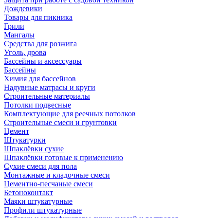
Дождевики
Товары для пикника
Грили
Мангалы
Средства для розжига
Уголь, дрова
Бассейны и аксессуары
Бассейны
Химия для бассейнов
Надувные матрасы и круги
Строительные материалы
Потолки подвесные
Комплектующие для реечных потолков
Строительные смеси и грунтовки
Цемент
Штукатурки
Шпаклёвки сухие
Шпаклёвки готовые к применению
Сухие смеси для пола
Монтажные и кладочные смеси
Цементно-песчаные смеси
Бетоноконтакт
Маяки штукатурные
Профили штукатурные