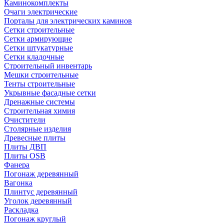
Каминокомплекты
Очаги электрические
Порталы для электрических каминов
Сетки строительные
Сетки армирующие
Сетки штукатурные
Сетки кладочные
Строительный инвентарь
Мешки строительные
Тенты строительные
Укрывные фасадные сетки
Дренажные системы
Строительная химия
Очистители
Столярные изделия
Древесные плиты
Плиты ДВП
Плиты OSB
Фанера
Погонаж деревянный
Вагонка
Плинтус деревянный
Уголок деревянный
Раскладка
Погонаж круглый