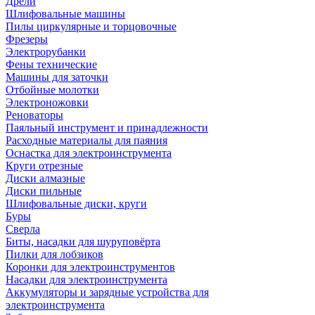
Дрели
Шлифовальные машины
Пилы циркулярные и торцовочные
Фрезеры
Электрорубанки
Фены технические
Машины для заточки
Отбойные молотки
Электроножовки
Реноваторы
Паяльный инструмент и принадлежности
Расходные материалы для паяния
Оснастка для электроинструмента
Круги отрезные
Диски алмазные
Диски пильные
Шлифовальные диски, круги
Буры
Сверла
Биты, насадки для шуруповёрта
Пилки для лобзиков
Коронки для электроинструментов
Насадки для электроинструмента
Аккумуляторы и зарядные устройства для
электроинструмента