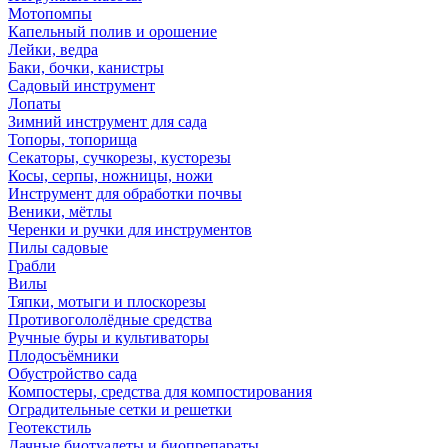
Мотопомпы
Капельный полив и орошение
Лейки, ведра
Баки, бочки, канистры
Садовый инструмент
Лопаты
Зимний инструмент для сада
Топоры, топорища
Секаторы, сучкорезы, кусторезы
Косы, серпы, ножницы, ножи
Инструмент для обработки почвы
Веники, мётлы
Черенки и ручки для инструментов
Пилы садовые
Грабли
Вилы
Тяпки, мотыги и плоскорезы
Противогололёдные средства
Ручные буры и культиваторы
Плодосъёмники
Обустройство сада
Компостеры, средства для компостирования
Оградительные сетки и решетки
Геотекстиль
Дачные биотуалеты и биопрепараты