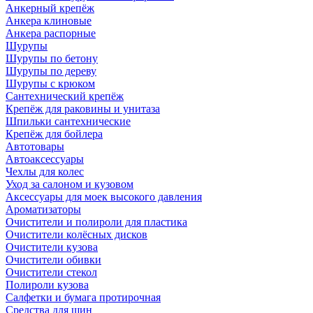
Анкерный крепёж
Анкера клиновые
Анкера распорные
Шурупы
Шурупы по бетону
Шурупы по дереву
Шурупы с крюком
Сантехнический крепёж
Крепёж для раковины и унитаза
Шпильки сантехнические
Крепёж для бойлера
Автотовары
Автоаксессуары
Чехлы для колес
Уход за салоном и кузовом
Аксессуары для моек высокого давления
Ароматизаторы
Очистители и полироли для пластика
Очистители колёсных дисков
Очистители кузова
Очистители обивки
Очистители стекол
Полироли кузова
Салфетки и бумага протирочная
Средства для шин