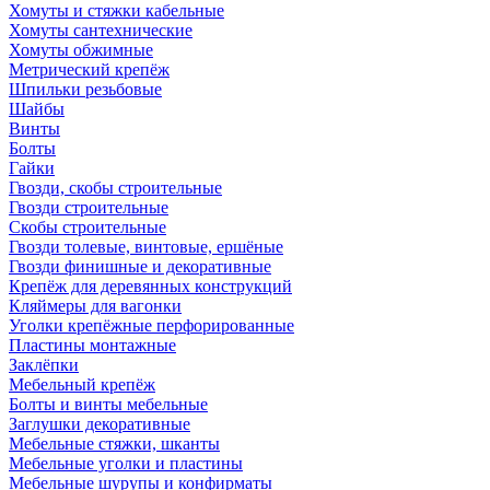
Хомуты и стяжки кабельные
Хомуты сантехнические
Хомуты обжимные
Метрический крепёж
Шпильки резьбовые
Шайбы
Винты
Болты
Гайки
Гвозди, скобы строительные
Гвозди строительные
Скобы строительные
Гвозди толевые, винтовые, ершёные
Гвозди финишные и декоративные
Крепёж для деревянных конструкций
Кляймеры для вагонки
Уголки крепёжные перфорированные
Пластины монтажные
Заклёпки
Мебельный крепёж
Болты и винты мебельные
Заглушки декоративные
Мебельные стяжки, шканты
Мебельные уголки и пластины
Мебельные шурупы и конфирматы