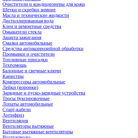
Очистители и кондиционеры для кожи
Щетки и скребки зимние
Масла и технические жидкости
Дистиллированная вода
Клеи и ремонтные средства
Омыватели стекла
Защита зажигания
Смазки автомобильные
Средства антикоррозийной обработки
Промывки и очистители
Топливные присадки
Техпомощь
Балонные и свечные ключи
Канистры
Компрессоры автомобильные
Лейки (воронки)
Зарядные и пуско-зарядные устройства
Тросы буксировочные
Лопаты автомобильные
Старт-кабели
Антифриз
Вентиляция
Вентиляторы вытяжные
Бытовые вытяжные вентиляторы
Воздуховоды