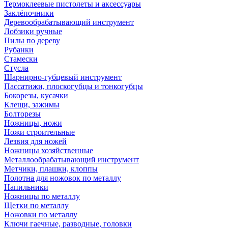
Термоклеевые пистолеты и аксессуары
Заклёпочники
Деревообрабатывающий инструмент
Лобзики ручные
Пилы по дереву
Рубанки
Стамески
Стусла
Шарнирно-губцевый инструмент
Пассатижи, плоскогубцы и тонкогубцы
Бокорезы, кусачки
Клещи, зажимы
Болторезы
Ножницы, ножи
Ножи строительные
Лезвия для ножей
Ножницы хозяйственные
Металлообрабатывающий инструмент
Метчики, плашки, клоппы
Полотна для ножовок по металлу
Напильники
Ножницы по металлу
Щетки по металлу
Ножовки по металлу
Ключи гаечные, разводные, головки