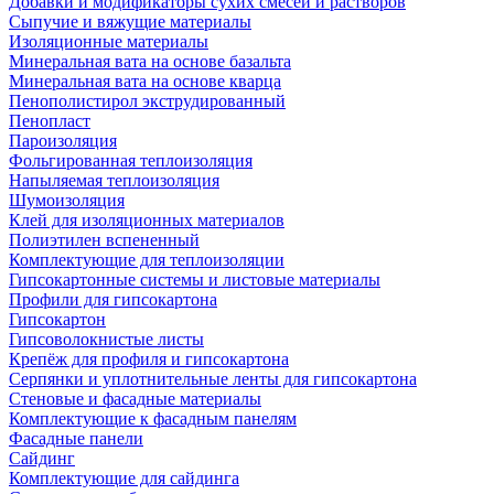
Добавки и модификаторы сухих смесей и растворов
Сыпучие и вяжущие материалы
Изоляционные материалы
Минеральная вата на основе базальта
Минеральная вата на основе кварца
Пенополистирол экструдированный
Пенопласт
Пароизоляция
Фольгированная теплоизоляция
Напыляемая теплоизоляция
Шумоизоляция
Клей для изоляционных материалов
Полиэтилен вспененный
Комплектующие для теплоизоляции
Гипсокартонные системы и листовые материалы
Профили для гипсокартона
Гипсокартон
Гипсоволокнистые листы
Крепёж для профиля и гипсокартона
Серпянки и уплотнительные ленты для гипсокартона
Стеновые и фасадные материалы
Комплектующие к фасадным панелям
Фасадные панели
Сайдинг
Комплектующие для сайдинга