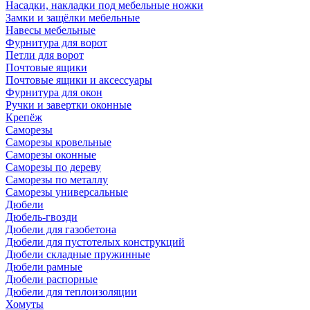
Насадки, накладки под мебельные ножки
Замки и защёлки мебельные
Навесы мебельные
Фурнитура для ворот
Петли для ворот
Почтовые ящики
Почтовые ящики и аксессуары
Фурнитура для окон
Ручки и завертки оконные
Крепёж
Саморезы
Саморезы кровельные
Саморезы оконные
Саморезы по дереву
Саморезы по металлу
Саморезы универсальные
Дюбели
Дюбель-гвозди
Дюбели для газобетона
Дюбели для пустотелых конструкций
Дюбели складные пружинные
Дюбели рамные
Дюбели распорные
Дюбели для теплоизоляции
Хомуты