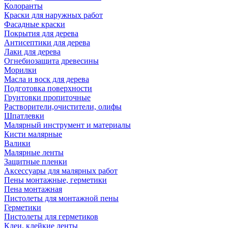
Колоранты
Краски для наружных работ
Фасадные краски
Покрытия для дерева
Антисептики для дерева
Лаки для дерева
Огнебиозащита древесины
Морилки
Масла и воск для дерева
Подготовка поверхности
Грунтовки пропиточные
Растворители,очистители, олифы
Шпатлевки
Малярный инструмент и материалы
Кисти малярные
Валики
Малярные ленты
Защитные пленки
Аксессуары для малярных работ
Пены монтажные, герметики
Пена монтажная
Пистолеты для монтажной пены
Герметики
Пистолеты для герметиков
Клеи, клейкие ленты