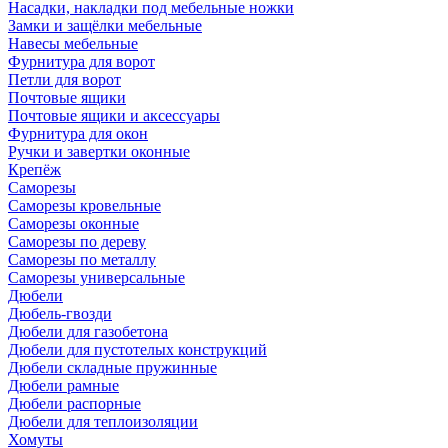
Насадки, накладки под мебельные ножки
Замки и защёлки мебельные
Навесы мебельные
Фурнитура для ворот
Петли для ворот
Почтовые ящики
Почтовые ящики и аксессуары
Фурнитура для окон
Ручки и завертки оконные
Крепёж
Саморезы
Саморезы кровельные
Саморезы оконные
Саморезы по дереву
Саморезы по металлу
Саморезы универсальные
Дюбели
Дюбель-гвозди
Дюбели для газобетона
Дюбели для пустотелых конструкций
Дюбели складные пружинные
Дюбели рамные
Дюбели распорные
Дюбели для теплоизоляции
Хомуты