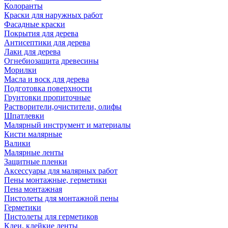
Колоранты
Краски для наружных работ
Фасадные краски
Покрытия для дерева
Антисептики для дерева
Лаки для дерева
Огнебиозащита древесины
Морилки
Масла и воск для дерева
Подготовка поверхности
Грунтовки пропиточные
Растворители,очистители, олифы
Шпатлевки
Малярный инструмент и материалы
Кисти малярные
Валики
Малярные ленты
Защитные пленки
Аксессуары для малярных работ
Пены монтажные, герметики
Пена монтажная
Пистолеты для монтажной пены
Герметики
Пистолеты для герметиков
Клеи, клейкие ленты