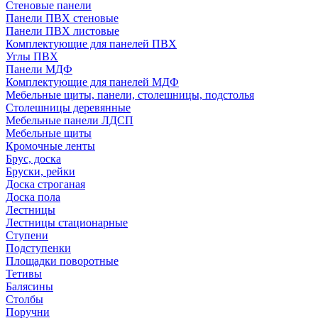
Стеновые панели
Панели ПВХ стеновые
Панели ПВХ листовые
Комплектующие для панелей ПВХ
Углы ПВХ
Панели МДФ
Комплектующие для панелей МДФ
Мебельные щиты, панели, столешницы, подстолья
Столешницы деревянные
Мебельные панели ЛДСП
Мебельные щиты
Кромочные ленты
Брус, доска
Бруски, рейки
Доска строганая
Доска пола
Лестницы
Лестницы стационарные
Ступени
Подступенки
Площадки поворотные
Тетивы
Балясины
Столбы
Поручни