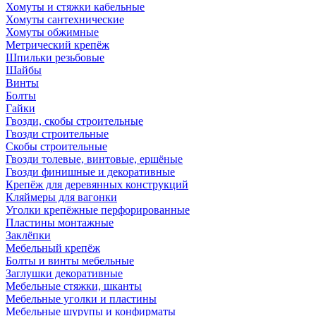
Хомуты и стяжки кабельные
Хомуты сантехнические
Хомуты обжимные
Метрический крепёж
Шпильки резьбовые
Шайбы
Винты
Болты
Гайки
Гвозди, скобы строительные
Гвозди строительные
Скобы строительные
Гвозди толевые, винтовые, ершёные
Гвозди финишные и декоративные
Крепёж для деревянных конструкций
Кляймеры для вагонки
Уголки крепёжные перфорированные
Пластины монтажные
Заклёпки
Мебельный крепёж
Болты и винты мебельные
Заглушки декоративные
Мебельные стяжки, шканты
Мебельные уголки и пластины
Мебельные шурупы и конфирматы