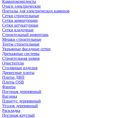
Каминокомплекты
Очаги электрические
Порталы для электрических каминов
Сетки строительные
Сетки армирующие
Сетки штукатурные
Сетки кладочные
Строительный инвентарь
Мешки строительные
Тенты строительные
Укрывные фасадные сетки
Дренажные системы
Строительная химия
Очистители
Столярные изделия
Древесные плиты
Плиты ДВП
Плиты OSB
Фанера
Погонаж деревянный
Вагонка
Плинтус деревянный
Уголок деревянный
Раскладка
Погонаж круглый