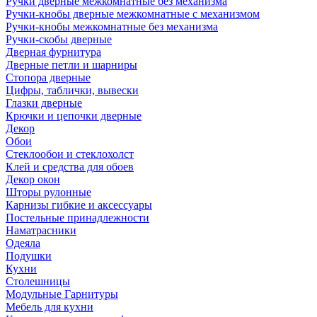
Ручки дверные межкомнатные без механизма
Ручки-кнобы дверные межкомнатные с механизмом
Ручки-кнобы межкомнатные без механизма
Ручки-скобы дверные
Дверная фурнитура
Дверные петли и шарниры
Стопора дверные
Цифры, таблички, вывески
Глазки дверные
Крючки и цепочки дверные
Декор
Обои
Стеклообои и стеклохолст
Клей и средства для обоев
Декор окон
Шторы рулонные
Карнизы гибкие и аксессуары
Постельные принадлежности
Наматрасники
Одеяла
Подушки
Кухни
Столешницы
Модульные Гарнитуры
Мебель для кухни