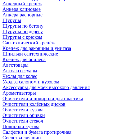
Анкерный крепёж
Анкера клиновые
Анкера распорные
Шурупы
Шурупы по бетону
Шурупы по дереву
Шурупы с крюком
Сантехнический крепёж
Крепёж для раковины и унитаза
Шпильки сантехнические
Крепёж для бойлера
Автотовары
Автоаксессуары
Чехлы для колес
Уход за салоном и кузовом
Аксессуары для моек высокого давления
Ароматизаторы
Очистители и полироли для пластика
Очистители колёсных дисков
Очистители кузова
Очистители обивки
Очистители стекол
Полироли кузова
Салфетки и бумага протирочная
Средства для шин