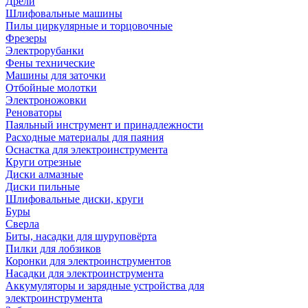
Дрели
Шлифовальные машины
Пилы циркулярные и торцовочные
Фрезеры
Электрорубанки
Фены технические
Машины для заточки
Отбойные молотки
Электроножовки
Реноваторы
Паяльный инструмент и принадлежности
Расходные материалы для паяния
Оснастка для электроинструмента
Круги отрезные
Диски алмазные
Диски пильные
Шлифовальные диски, круги
Буры
Сверла
Биты, насадки для шуруповёрта
Пилки для лобзиков
Коронки для электроинструментов
Насадки для электроинструмента
Аккумуляторы и зарядные устройства для
электроинструмента