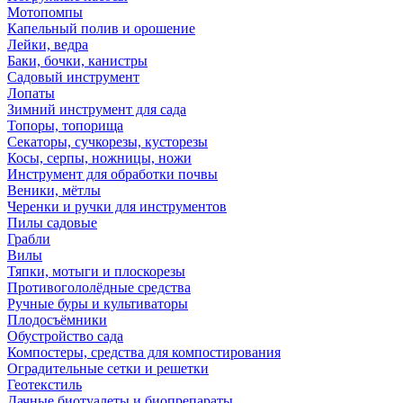
Мотопомпы
Капельный полив и орошение
Лейки, ведра
Баки, бочки, канистры
Садовый инструмент
Лопаты
Зимний инструмент для сада
Топоры, топорища
Секаторы, сучкорезы, кусторезы
Косы, серпы, ножницы, ножи
Инструмент для обработки почвы
Веники, мётлы
Черенки и ручки для инструментов
Пилы садовые
Грабли
Вилы
Тяпки, мотыги и плоскорезы
Противогололёдные средства
Ручные буры и культиваторы
Плодосъёмники
Обустройство сада
Компостеры, средства для компостирования
Оградительные сетки и решетки
Геотекстиль
Дачные биотуалеты и биопрепараты