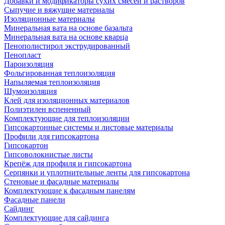
Добавки и модификаторы сухих смесей и растворов
Сыпучие и вяжущие материалы
Изоляционные материалы
Минеральная вата на основе базальта
Минеральная вата на основе кварца
Пенополистирол экструдированный
Пенопласт
Пароизоляция
Фольгированная теплоизоляция
Напыляемая теплоизоляция
Шумоизоляция
Клей для изоляционных материалов
Полиэтилен вспененный
Комплектующие для теплоизоляции
Гипсокартонные системы и листовые материалы
Профили для гипсокартона
Гипсокартон
Гипсоволокнистые листы
Крепёж для профиля и гипсокартона
Серпянки и уплотнительные ленты для гипсокартона
Стеновые и фасадные материалы
Комплектующие к фасадным панелям
Фасадные панели
Сайдинг
Комплектующие для сайдинга