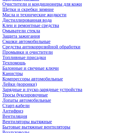
Очистители и кондиционеры для кожи
Щетки и скребки зимние
Масла и технические жидкости
Дистиллированная вода
Клеи и ремонтные средства
Омыватели стекла
Защита зажигания
Смазки автомобильные
Средства антикоррозийной обработки
Промывки и очистители
Топливные присадки
Техпомощь
Балонные и свечные ключи
Канистры
Компрессоры автомобильные
Лейки (воронки)
Зарядные и пуско-зарядные устройства
Тросы буксировочные
Лопаты автомобильные
Старт-кабели
Антифриз
Вентиляция
Вентиляторы вытяжные
Бытовые вытяжные вентиляторы
Воздуховоды