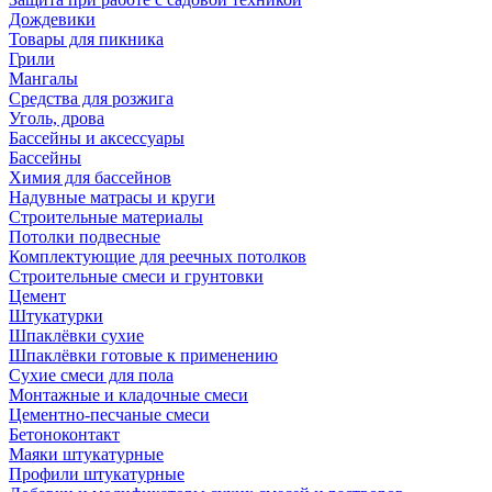
Дождевики
Товары для пикника
Грили
Мангалы
Средства для розжига
Уголь, дрова
Бассейны и аксессуары
Бассейны
Химия для бассейнов
Надувные матрасы и круги
Строительные материалы
Потолки подвесные
Комплектующие для реечных потолков
Строительные смеси и грунтовки
Цемент
Штукатурки
Шпаклёвки сухие
Шпаклёвки готовые к применению
Сухие смеси для пола
Монтажные и кладочные смеси
Цементно-песчаные смеси
Бетоноконтакт
Маяки штукатурные
Профили штукатурные