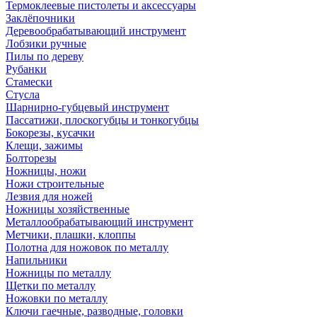
Термоклеевые пистолеты и аксессуары
Заклёпочники
Деревообрабатывающий инструмент
Лобзики ручные
Пилы по дереву
Рубанки
Стамески
Стусла
Шарнирно-губцевый инструмент
Пассатижи, плоскогубцы и тонкогубцы
Бокорезы, кусачки
Клещи, зажимы
Болторезы
Ножницы, ножи
Ножи строительные
Лезвия для ножей
Ножницы хозяйственные
Металлообрабатывающий инструмент
Метчики, плашки, клоппы
Полотна для ножовок по металлу
Напильники
Ножницы по металлу
Щетки по металлу
Ножовки по металлу
Ключи гаечные, разводные, головки