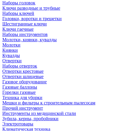
Наборы головок
Ключи разводные и трубные
Наборы ключей
Головки, воротки и трещетки
Шестигранные ключи
Ключи гаечные
Наборы инструментов
Молотки, киянки, кувалды
Молотки
Киянки
Кувалды
Отвертки
Наборы отверток
Отвертки крестовые
Отвертки шлицевые
Газовое оборудование
Газовые баллоны
Горелки газовые
Техника для уборки
Мешки и фильтры к строительным пылесосам
Прочий инструмент
Инструменты из медицинской стали
Зубила, керны, пробойники
Электротовары
Климатическая техника