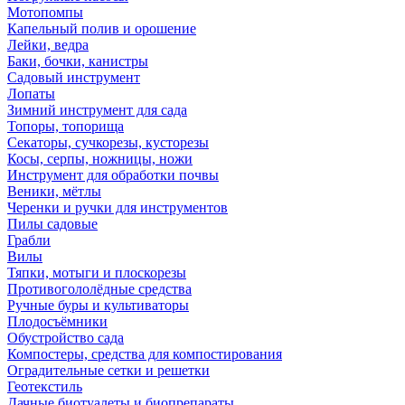
Мотопомпы
Капельный полив и орошение
Лейки, ведра
Баки, бочки, канистры
Садовый инструмент
Лопаты
Зимний инструмент для сада
Топоры, топорища
Секаторы, сучкорезы, кусторезы
Косы, серпы, ножницы, ножи
Инструмент для обработки почвы
Веники, мётлы
Черенки и ручки для инструментов
Пилы садовые
Грабли
Вилы
Тяпки, мотыги и плоскорезы
Противогололёдные средства
Ручные буры и культиваторы
Плодосъёмники
Обустройство сада
Компостеры, средства для компостирования
Оградительные сетки и решетки
Геотекстиль
Дачные биотуалеты и биопрепараты