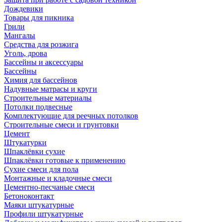
Дождевики
Товары для пикника
Грили
Мангалы
Средства для розжига
Уголь, дрова
Бассейны и аксессуары
Бассейны
Химия для бассейнов
Надувные матрасы и круги
Строительные материалы
Потолки подвесные
Комплектующие для реечных потолков
Строительные смеси и грунтовки
Цемент
Штукатурки
Шпаклёвки сухие
Шпаклёвки готовые к применению
Сухие смеси для пола
Монтажные и кладочные смеси
Цементно-песчаные смеси
Бетоноконтакт
Маяки штукатурные
Профили штукатурные