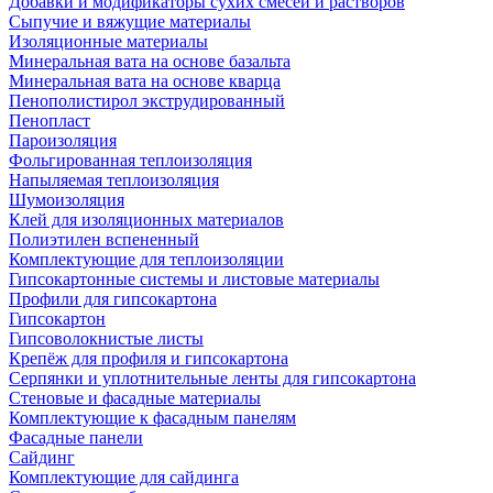
Добавки и модификаторы сухих смесей и растворов
Сыпучие и вяжущие материалы
Изоляционные материалы
Минеральная вата на основе базальта
Минеральная вата на основе кварца
Пенополистирол экструдированный
Пенопласт
Пароизоляция
Фольгированная теплоизоляция
Напыляемая теплоизоляция
Шумоизоляция
Клей для изоляционных материалов
Полиэтилен вспененный
Комплектующие для теплоизоляции
Гипсокартонные системы и листовые материалы
Профили для гипсокартона
Гипсокартон
Гипсоволокнистые листы
Крепёж для профиля и гипсокартона
Серпянки и уплотнительные ленты для гипсокартона
Стеновые и фасадные материалы
Комплектующие к фасадным панелям
Фасадные панели
Сайдинг
Комплектующие для сайдинга