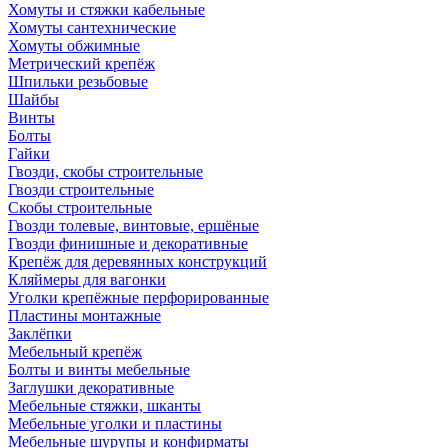
Хомуты и стяжки кабельные
Хомуты сантехнические
Хомуты обжимные
Метрический крепёж
Шпильки резьбовые
Шайбы
Винты
Болты
Гайки
Гвозди, скобы строительные
Гвозди строительные
Скобы строительные
Гвозди толевые, винтовые, ершёные
Гвозди финишные и декоративные
Крепёж для деревянных конструкций
Кляймеры для вагонки
Уголки крепёжные перфорированные
Пластины монтажные
Заклёпки
Мебельный крепёж
Болты и винты мебельные
Заглушки декоративные
Мебельные стяжки, шканты
Мебельные уголки и пластины
Мебельные шурупы и конфирматы