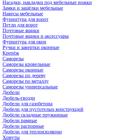
Насадки, накладки под мебельные ножки
Замки и защёлки мебельные
Навесы мебельные
Фурнитура для ворот
Петли для ворот
Почтовые ящики
Почтовые ящики и аксессуары
Фурнитура для окон
Ручки и завертки оконные
Крепёж
Саморезы
Саморезы кровельные
Саморезы оконные
Саморезы по дереву
Саморезы по металлу
Саморезы универсальные
Дюбели
Дюбель-гвозди
Дюбели для газобетона
Дюбели для пустотелых конструкций
Дюбели складные пружинные
Дюбели рамные
Дюбели распорные
Дюбели для теплоизоляции
Хомуты