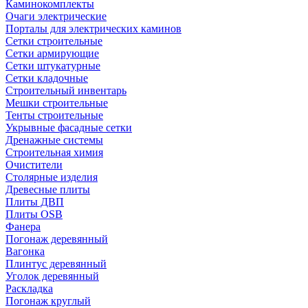
Каминокомплекты
Очаги электрические
Порталы для электрических каминов
Сетки строительные
Сетки армирующие
Сетки штукатурные
Сетки кладочные
Строительный инвентарь
Мешки строительные
Тенты строительные
Укрывные фасадные сетки
Дренажные системы
Строительная химия
Очистители
Столярные изделия
Древесные плиты
Плиты ДВП
Плиты OSB
Фанера
Погонаж деревянный
Вагонка
Плинтус деревянный
Уголок деревянный
Раскладка
Погонаж круглый