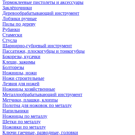
Термоклеевые пистолеты и аксессуары
Заклёпочники
Деревообрабатывающий инструмент
Лобзики ручные
Пилы по дереву
Рубанки
Стамески
Стусла
Шарнирно-губцевый инструмент
Пассатижи, плоскогубцы и тонкогубцы
Бокорезы, кусачки
Клещи, зажимы
Болторезы
Ножницы, ножи
Ножи строительные
Лезвия для ножей
Ножницы хозяйственные
Металлообрабатывающий инструмент
Метчики, плашки, клоппы
Полотна для ножовок по металлу
Напильники
Ножницы по металлу
Щетки по металлу
Ножовки по металлу
Ключи гаечные, разводные, головки