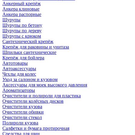
Анкерный крепёж
Анкера клиновые
Анкера распорные
Шурупы
Шурупы по бетону
Шурупы по дереву
Шурупы с крюком
Сантехнический крепёж
Крепёж для раковины и унитаза
Шпильки сантехнические
Крепёж для бойлера
Автотовары
Автоаксессуары
Чехлы для колес
Уход за салоном и кузовом
Аксессуары для моек высокого давления
Ароматизаторы
Очистители и полироли для пластика
Очистители колёсных дисков
Очистители кузова
Очистители обивки
Очистители стекол
Полироли кузова
Салфетки и бумага протирочная
Средства для шин