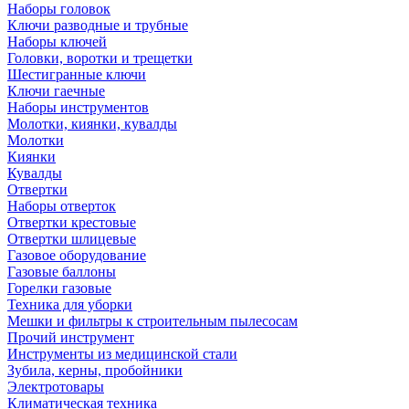
Наборы головок
Ключи разводные и трубные
Наборы ключей
Головки, воротки и трещетки
Шестигранные ключи
Ключи гаечные
Наборы инструментов
Молотки, киянки, кувалды
Молотки
Киянки
Кувалды
Отвертки
Наборы отверток
Отвертки крестовые
Отвертки шлицевые
Газовое оборудование
Газовые баллоны
Горелки газовые
Техника для уборки
Мешки и фильтры к строительным пылесосам
Прочий инструмент
Инструменты из медицинской стали
Зубила, керны, пробойники
Электротовары
Климатическая техника