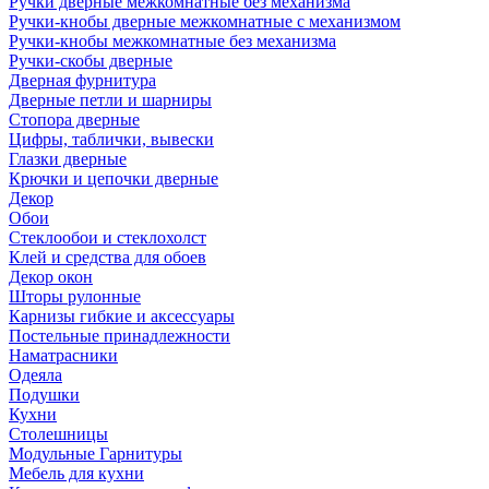
Ручки дверные межкомнатные без механизма
Ручки-кнобы дверные межкомнатные с механизмом
Ручки-кнобы межкомнатные без механизма
Ручки-скобы дверные
Дверная фурнитура
Дверные петли и шарниры
Стопора дверные
Цифры, таблички, вывески
Глазки дверные
Крючки и цепочки дверные
Декор
Обои
Стеклообои и стеклохолст
Клей и средства для обоев
Декор окон
Шторы рулонные
Карнизы гибкие и аксессуары
Постельные принадлежности
Наматрасники
Одеяла
Подушки
Кухни
Столешницы
Модульные Гарнитуры
Мебель для кухни