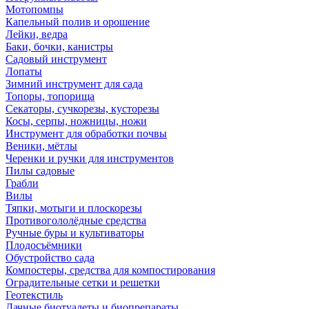
Мотопомпы
Капельный полив и орошение
Лейки, ведра
Баки, бочки, канистры
Садовый инструмент
Лопаты
Зимний инструмент для сада
Топоры, топорища
Секаторы, сучкорезы, кусторезы
Косы, серпы, ножницы, ножи
Инструмент для обработки почвы
Веники, мётлы
Черенки и ручки для инструментов
Пилы садовые
Грабли
Вилы
Тяпки, мотыги и плоскорезы
Противогололёдные средства
Ручные буры и культиваторы
Плодосъёмники
Обустройство сада
Компостеры, средства для компостирования
Оградительные сетки и решетки
Геотекстиль
Дачные биотуалеты и биопрепараты