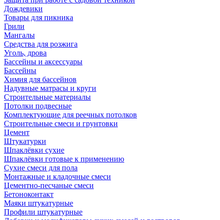
Дождевики
Товары для пикника
Грили
Мангалы
Средства для розжига
Уголь, дрова
Бассейны и аксессуары
Бассейны
Химия для бассейнов
Надувные матрасы и круги
Строительные материалы
Потолки подвесные
Комплектующие для реечных потолков
Строительные смеси и грунтовки
Цемент
Штукатурки
Шпаклёвки сухие
Шпаклёвки готовые к применению
Сухие смеси для пола
Монтажные и кладочные смеси
Цементно-песчаные смеси
Бетоноконтакт
Маяки штукатурные
Профили штукатурные