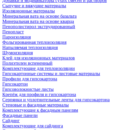
Добавки и модификаторы сухих смесей и растворов
Сыпучие и вяжущие материалы
Изоляционные материалы
Минеральная вата на основе базальта
Минеральная вата на основе кварца
Пенополистирол экструдированный
Пенопласт
Пароизоляция
Фольгированная теплоизоляция
Напыляемая теплоизоляция
Шумоизоляция
Клей для изоляционных материалов
Полиэтилен вспененный
Комплектующие для теплоизоляции
Гипсокартонные системы и листовые материалы
Профили для гипсокартона
Гипсокартон
Гипсоволокнистые листы
Крепёж для профиля и гипсокартона
Серпянки и уплотнительные ленты для гипсокартона
Стеновые и фасадные материалы
Комплектующие к фасадным панелям
Фасадные панели
Сайдинг
Комплектующие для сайдинга