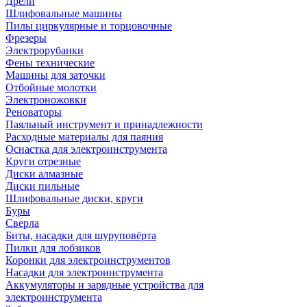
Дрели
Шлифовальные машины
Пилы циркулярные и торцовочные
Фрезеры
Электрорубанки
Фены технические
Машины для заточки
Отбойные молотки
Электроножовки
Реноваторы
Паяльный инструмент и принадлежности
Расходные материалы для паяния
Оснастка для электроинструмента
Круги отрезные
Диски алмазные
Диски пильные
Шлифовальные диски, круги
Буры
Сверла
Биты, насадки для шуруповёрта
Пилки для лобзиков
Коронки для электроинструментов
Насадки для электроинструмента
Аккумуляторы и зарядные устройства для
электроинструмента