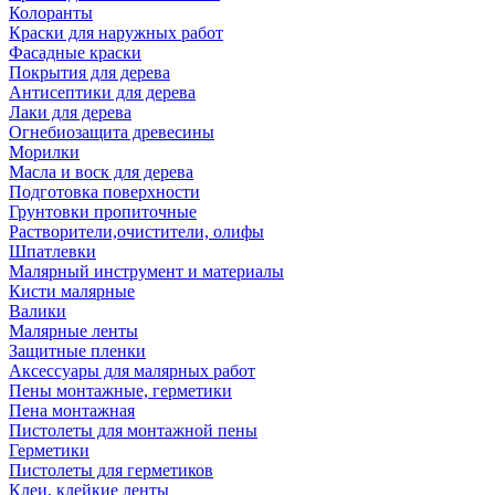
Колоранты
Краски для наружных работ
Фасадные краски
Покрытия для дерева
Антисептики для дерева
Лаки для дерева
Огнебиозащита древесины
Морилки
Масла и воск для дерева
Подготовка поверхности
Грунтовки пропиточные
Растворители,очистители, олифы
Шпатлевки
Малярный инструмент и материалы
Кисти малярные
Валики
Малярные ленты
Защитные пленки
Аксессуары для малярных работ
Пены монтажные, герметики
Пена монтажная
Пистолеты для монтажной пены
Герметики
Пистолеты для герметиков
Клеи, клейкие ленты