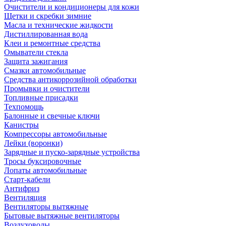
Очистители и кондиционеры для кожи
Щетки и скребки зимние
Масла и технические жидкости
Дистиллированная вода
Клеи и ремонтные средства
Омыватели стекла
Защита зажигания
Смазки автомобильные
Средства антикоррозийной обработки
Промывки и очистители
Топливные присадки
Техпомощь
Балонные и свечные ключи
Канистры
Компрессоры автомобильные
Лейки (воронки)
Зарядные и пуско-зарядные устройства
Тросы буксировочные
Лопаты автомобильные
Старт-кабели
Антифриз
Вентиляция
Вентиляторы вытяжные
Бытовые вытяжные вентиляторы
Воздуховоды