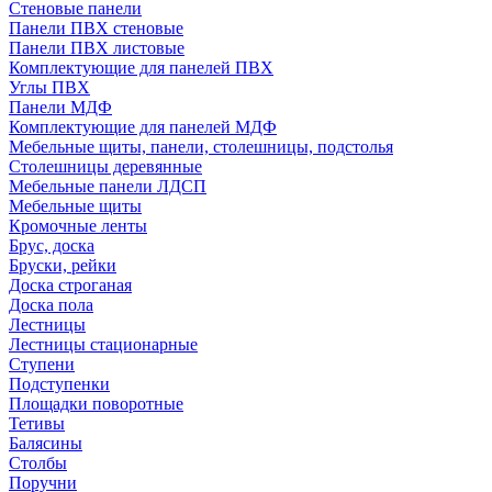
Стеновые панели
Панели ПВХ стеновые
Панели ПВХ листовые
Комплектующие для панелей ПВХ
Углы ПВХ
Панели МДФ
Комплектующие для панелей МДФ
Мебельные щиты, панели, столешницы, подстолья
Столешницы деревянные
Мебельные панели ЛДСП
Мебельные щиты
Кромочные ленты
Брус, доска
Бруски, рейки
Доска строганая
Доска пола
Лестницы
Лестницы стационарные
Ступени
Подступенки
Площадки поворотные
Тетивы
Балясины
Столбы
Поручни