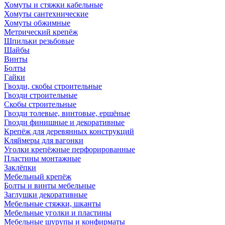
Хомуты и стяжки кабельные
Хомуты сантехнические
Хомуты обжимные
Метрический крепёж
Шпильки резьбовые
Шайбы
Винты
Болты
Гайки
Гвозди, скобы строительные
Гвозди строительные
Скобы строительные
Гвозди толевые, винтовые, ершёные
Гвозди финишные и декоративные
Крепёж для деревянных конструкций
Кляймеры для вагонки
Уголки крепёжные перфорированные
Пластины монтажные
Заклёпки
Мебельный крепёж
Болты и винты мебельные
Заглушки декоративные
Мебельные стяжки, шканты
Мебельные уголки и пластины
Мебельные шурупы и конфирматы