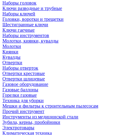
Наборы головок
Ключи разводные и трубные
Наборы ключей
Головки, воротки и трещетки
Шестигранные ключи
Ключи гаечные
Наборы инструментов
Молотки, киянки, кувалды
Молотки
Киянки
Кувалды
Отвертки
Наборы отверток
Отвертки крестовые
Отвертки шлицевые
Газовое оборудование
Газовые баллоны
Горелки газовые
Техника для уборки
Мешки и фильтры к строительным пылесосам
Прочий инструмент
Инструменты из медицинской стали
Зубила, керны, пробойники
Электротовары
Климатическая техника