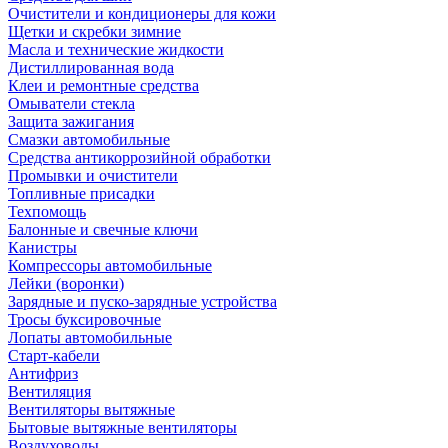
Очистители и кондиционеры для кожи
Щетки и скребки зимние
Масла и технические жидкости
Дистиллированная вода
Клеи и ремонтные средства
Омыватели стекла
Защита зажигания
Смазки автомобильные
Средства антикоррозийной обработки
Промывки и очистители
Топливные присадки
Техпомощь
Балонные и свечные ключи
Канистры
Компрессоры автомобильные
Лейки (воронки)
Зарядные и пуско-зарядные устройства
Тросы буксировочные
Лопаты автомобильные
Старт-кабели
Антифриз
Вентиляция
Вентиляторы вытяжные
Бытовые вытяжные вентиляторы
Воздуховоды