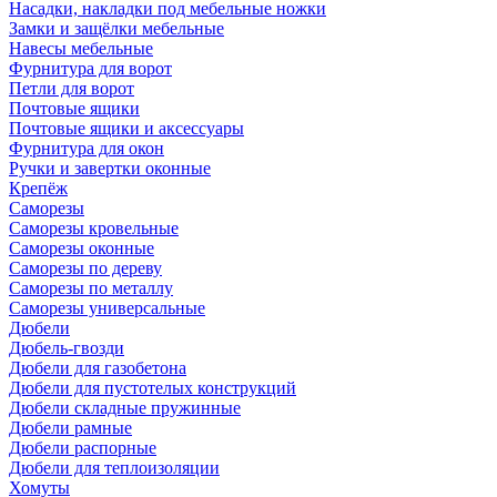
Насадки, накладки под мебельные ножки
Замки и защёлки мебельные
Навесы мебельные
Фурнитура для ворот
Петли для ворот
Почтовые ящики
Почтовые ящики и аксессуары
Фурнитура для окон
Ручки и завертки оконные
Крепёж
Саморезы
Саморезы кровельные
Саморезы оконные
Саморезы по дереву
Саморезы по металлу
Саморезы универсальные
Дюбели
Дюбель-гвозди
Дюбели для газобетона
Дюбели для пустотелых конструкций
Дюбели складные пружинные
Дюбели рамные
Дюбели распорные
Дюбели для теплоизоляции
Хомуты