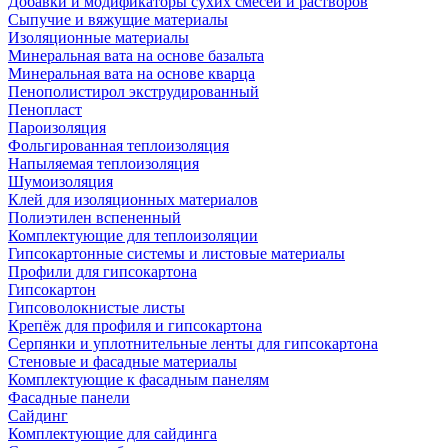
Добавки и модификаторы сухих смесей и растворов
Сыпучие и вяжущие материалы
Изоляционные материалы
Минеральная вата на основе базальта
Минеральная вата на основе кварца
Пенополистирол экструдированный
Пенопласт
Пароизоляция
Фольгированная теплоизоляция
Напыляемая теплоизоляция
Шумоизоляция
Клей для изоляционных материалов
Полиэтилен вспененный
Комплектующие для теплоизоляции
Гипсокартонные системы и листовые материалы
Профили для гипсокартона
Гипсокартон
Гипсоволокнистые листы
Крепёж для профиля и гипсокартона
Серпянки и уплотнительные ленты для гипсокартона
Стеновые и фасадные материалы
Комплектующие к фасадным панелям
Фасадные панели
Сайдинг
Комплектующие для сайдинга