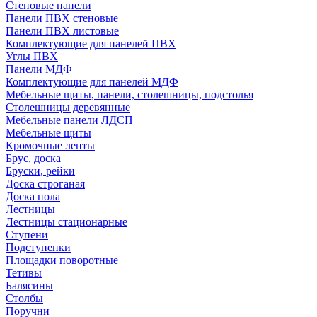
Стеновые панели
Панели ПВХ стеновые
Панели ПВХ листовые
Комплектующие для панелей ПВХ
Углы ПВХ
Панели МДФ
Комплектующие для панелей МДФ
Мебельные щиты, панели, столешницы, подстолья
Столешницы деревянные
Мебельные панели ЛДСП
Мебельные щиты
Кромочные ленты
Брус, доска
Бруски, рейки
Доска строганая
Доска пола
Лестницы
Лестницы стационарные
Ступени
Подступенки
Площадки поворотные
Тетивы
Балясины
Столбы
Поручни