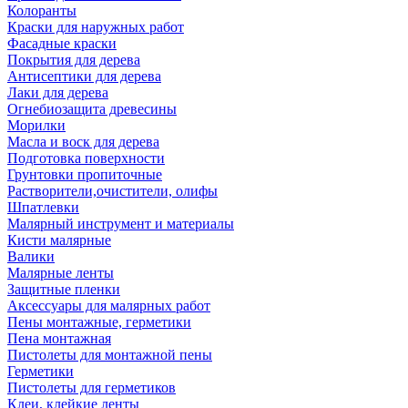
Колоранты
Краски для наружных работ
Фасадные краски
Покрытия для дерева
Антисептики для дерева
Лаки для дерева
Огнебиозащита древесины
Морилки
Масла и воск для дерева
Подготовка поверхности
Грунтовки пропиточные
Растворители,очистители, олифы
Шпатлевки
Малярный инструмент и материалы
Кисти малярные
Валики
Малярные ленты
Защитные пленки
Аксессуары для малярных работ
Пены монтажные, герметики
Пена монтажная
Пистолеты для монтажной пены
Герметики
Пистолеты для герметиков
Клеи, клейкие ленты