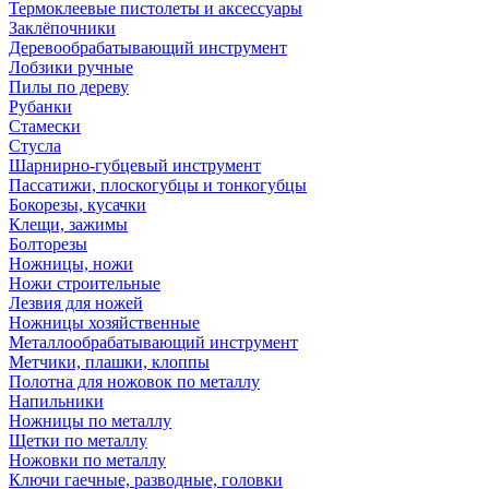
Термоклеевые пистолеты и аксессуары
Заклёпочники
Деревообрабатывающий инструмент
Лобзики ручные
Пилы по дереву
Рубанки
Стамески
Стусла
Шарнирно-губцевый инструмент
Пассатижи, плоскогубцы и тонкогубцы
Бокорезы, кусачки
Клещи, зажимы
Болторезы
Ножницы, ножи
Ножи строительные
Лезвия для ножей
Ножницы хозяйственные
Металлообрабатывающий инструмент
Метчики, плашки, клоппы
Полотна для ножовок по металлу
Напильники
Ножницы по металлу
Щетки по металлу
Ножовки по металлу
Ключи гаечные, разводные, головки