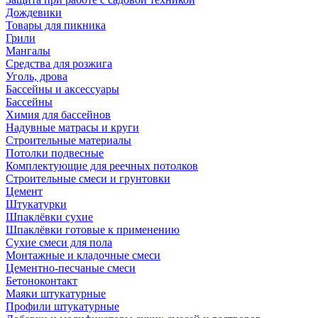
Дождевики
Товары для пикника
Грили
Мангалы
Средства для розжига
Уголь, дрова
Бассейны и аксессуары
Бассейны
Химия для бассейнов
Надувные матрасы и круги
Строительные материалы
Потолки подвесные
Комплектующие для реечных потолков
Строительные смеси и грунтовки
Цемент
Штукатурки
Шпаклёвки сухие
Шпаклёвки готовые к применению
Сухие смеси для пола
Монтажные и кладочные смеси
Цементно-песчаные смеси
Бетоноконтакт
Маяки штукатурные
Профили штукатурные