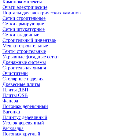
Каминокомплекты
Очаги электрические
Порталы для электрических каминов
Сетки строительные
Сетки армирующие
Сетки штукатурные
Сетки кладочные
Строительный инвентарь
Мешки строительные
Тенты строительные
Укрывные фасадные сетки
Дренажные системы
Строительная химия
Очистители
Столярные изделия
Древесные плиты
Плиты ДВП
Плиты OSB
Фанера
Погонаж деревянный
Вагонка
Плинтус деревянный
Уголок деревянный
Раскладка
Погонаж круглый