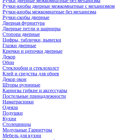
Ручки дверные межкомнатные без механизма
Ручки-кнобы дверные межкомнатные с механизмом
Ручки-кнобы межкомнатные без механизма
Ручки-скобы дверные
Дверная фурнитура
Дверные петли и шарниры
Стопора дверные
Цифры, таблички, вывески
Глазки дверные
Крючки и цепочки дверные
Декор
Обои
Стеклообои и стеклохолст
Клей и средства для обоев
Декор окон
Шторы рулонные
Карнизы гибкие и аксессуары
Постельные принадлежности
Наматрасники
Одеяла
Подушки
Кухни
Столешницы
Модульные Гарнитуры
Мебель для кухни