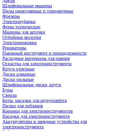
Дрели
Шлифовальные машины
Пилы циркулярные и торцовочные
Фрезеры
Электрорубанки
Фены технические
Машины для заточки
Отбойные молотки
Электроножовки
Реноваторы
Паяльный инструмент и принадлежности
Расходные материалы для паяния
Оснастка для электроинструмента
Круги отрезные
Диски алмазные
Диски пильные
Шлифовальные диски, круги
Буры
Сверла
Биты, насадки для шуруповёрта
Пилки для лобзиков
Коронки для электроинструментов
Насадки для электроинструмента
Аккумуляторы и зарядные устройства для
электроинструмента