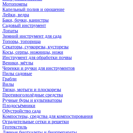
Мотопомпы
Капельный полив и орошение
Лейки, ведра
Баки, бочки, канистры
Садовый инструмент
Лопаты
Зимний инструмент для сада
Топоры, топорища
Секаторы, сучкорезы, кусторезы
Косы, серпы, ножницы, ножи
Инструмент для обработки почвы
Веники, мётлы
Черенки и ручки для инструментов
Пилы садовые
Грабли
Вилы
Тяпки, мотыги и плоскорезы
Противогололёдные средства
Ручные буры и культиваторы
Плодосъёмники
Обустройство сада
Компостеры, средства для компостирования
Оградительные сетки и решетки
Геотекстиль
Дачные биотуалеты и биопрепараты