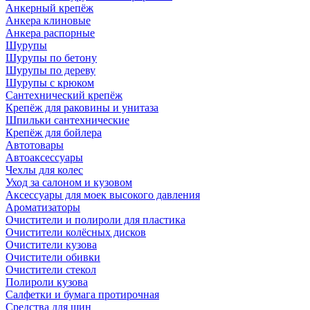
Анкерный крепёж
Анкера клиновые
Анкера распорные
Шурупы
Шурупы по бетону
Шурупы по дереву
Шурупы с крюком
Сантехнический крепёж
Крепёж для раковины и унитаза
Шпильки сантехнические
Крепёж для бойлера
Автотовары
Автоаксессуары
Чехлы для колес
Уход за салоном и кузовом
Аксессуары для моек высокого давления
Ароматизаторы
Очистители и полироли для пластика
Очистители колёсных дисков
Очистители кузова
Очистители обивки
Очистители стекол
Полироли кузова
Салфетки и бумага протирочная
Средства для шин