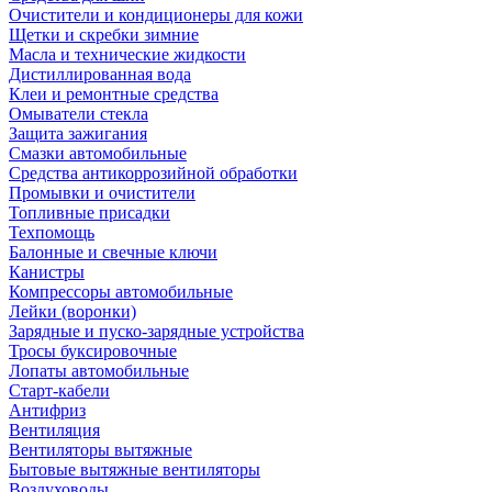
Очистители и кондиционеры для кожи
Щетки и скребки зимние
Масла и технические жидкости
Дистиллированная вода
Клеи и ремонтные средства
Омыватели стекла
Защита зажигания
Смазки автомобильные
Средства антикоррозийной обработки
Промывки и очистители
Топливные присадки
Техпомощь
Балонные и свечные ключи
Канистры
Компрессоры автомобильные
Лейки (воронки)
Зарядные и пуско-зарядные устройства
Тросы буксировочные
Лопаты автомобильные
Старт-кабели
Антифриз
Вентиляция
Вентиляторы вытяжные
Бытовые вытяжные вентиляторы
Воздуховоды