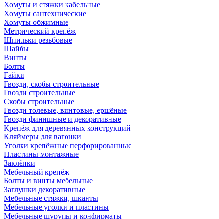
Хомуты и стяжки кабельные
Хомуты сантехнические
Хомуты обжимные
Метрический крепёж
Шпильки резьбовые
Шайбы
Винты
Болты
Гайки
Гвозди, скобы строительные
Гвозди строительные
Скобы строительные
Гвозди толевые, винтовые, ершёные
Гвозди финишные и декоративные
Крепёж для деревянных конструкций
Кляймеры для вагонки
Уголки крепёжные перфорированные
Пластины монтажные
Заклёпки
Мебельный крепёж
Болты и винты мебельные
Заглушки декоративные
Мебельные стяжки, шканты
Мебельные уголки и пластины
Мебельные шурупы и конфирматы