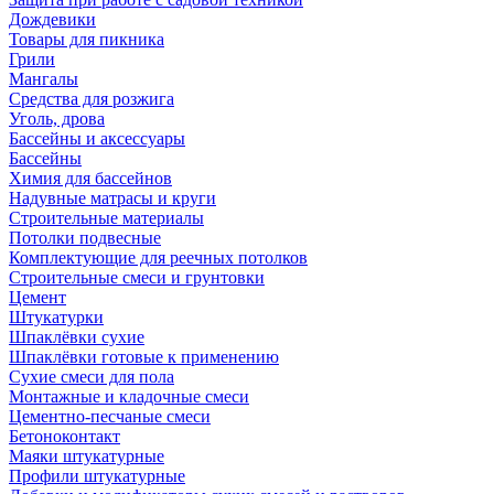
Дождевики
Товары для пикника
Грили
Мангалы
Средства для розжига
Уголь, дрова
Бассейны и аксессуары
Бассейны
Химия для бассейнов
Надувные матрасы и круги
Строительные материалы
Потолки подвесные
Комплектующие для реечных потолков
Строительные смеси и грунтовки
Цемент
Штукатурки
Шпаклёвки сухие
Шпаклёвки готовые к применению
Сухие смеси для пола
Монтажные и кладочные смеси
Цементно-песчаные смеси
Бетоноконтакт
Маяки штукатурные
Профили штукатурные