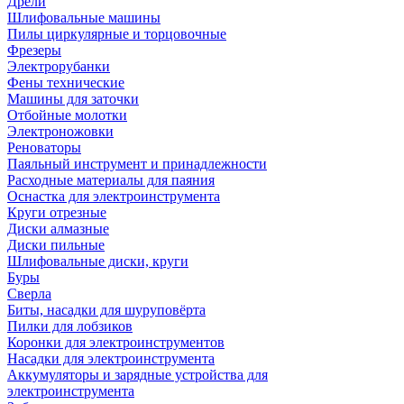
Дрели
Шлифовальные машины
Пилы циркулярные и торцовочные
Фрезеры
Электрорубанки
Фены технические
Машины для заточки
Отбойные молотки
Электроножовки
Реноваторы
Паяльный инструмент и принадлежности
Расходные материалы для паяния
Оснастка для электроинструмента
Круги отрезные
Диски алмазные
Диски пильные
Шлифовальные диски, круги
Буры
Сверла
Биты, насадки для шуруповёрта
Пилки для лобзиков
Коронки для электроинструментов
Насадки для электроинструмента
Аккумуляторы и зарядные устройства для
электроинструмента