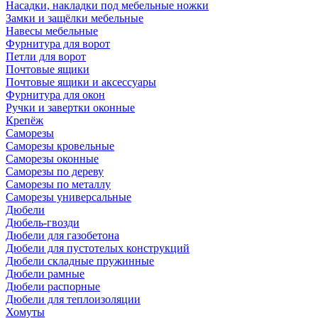
Насадки, накладки под мебельные ножки
Замки и защёлки мебельные
Навесы мебельные
Фурнитура для ворот
Петли для ворот
Почтовые ящики
Почтовые ящики и аксессуары
Фурнитура для окон
Ручки и завертки оконные
Крепёж
Саморезы
Саморезы кровельные
Саморезы оконные
Саморезы по дереву
Саморезы по металлу
Саморезы универсальные
Дюбели
Дюбель-гвозди
Дюбели для газобетона
Дюбели для пустотелых конструкций
Дюбели складные пружинные
Дюбели рамные
Дюбели распорные
Дюбели для теплоизоляции
Хомуты