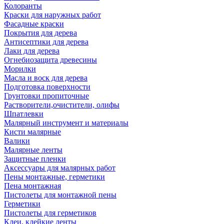
Колоранты
Краски для наружных работ
Фасадные краски
Покрытия для дерева
Антисептики для дерева
Лаки для дерева
Огнебиозащита древесины
Морилки
Масла и воск для дерева
Подготовка поверхности
Грунтовки пропиточные
Растворители,очистители, олифы
Шпатлевки
Малярный инструмент и материалы
Кисти малярные
Валики
Малярные ленты
Защитные пленки
Аксессуары для малярных работ
Пены монтажные, герметики
Пена монтажная
Пистолеты для монтажной пены
Герметики
Пистолеты для герметиков
Клеи, клейкие ленты