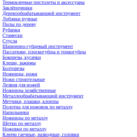
Термоклеевые пистолеты и аксессуары
Заклёпочники
Деревообрабатывающий инструмент
Лобзики ручные
Пилы по дереву
Рубанки
Стамески
Стусла
Шарнирно-губцевый инструмент
Пассатижи, плоскогубцы и тонкогубцы
Бокорезы, кусачки
Клещи, зажимы
Болторезы
Ножницы, ножи
Ножи строительные
Лезвия для ножей
Ножницы хозяйственные
Металлообрабатывающий инструмент
Метчики, плашки, клоппы
Полотна для ножовок по металлу
Напильники
Ножницы по металлу
Щетки по металлу
Ножовки по металлу
Ключи гаечные, разводные, головки