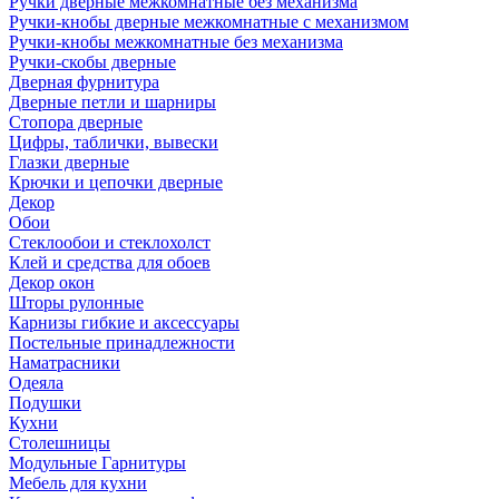
Ручки дверные межкомнатные без механизма
Ручки-кнобы дверные межкомнатные с механизмом
Ручки-кнобы межкомнатные без механизма
Ручки-скобы дверные
Дверная фурнитура
Дверные петли и шарниры
Стопора дверные
Цифры, таблички, вывески
Глазки дверные
Крючки и цепочки дверные
Декор
Обои
Стеклообои и стеклохолст
Клей и средства для обоев
Декор окон
Шторы рулонные
Карнизы гибкие и аксессуары
Постельные принадлежности
Наматрасники
Одеяла
Подушки
Кухни
Столешницы
Модульные Гарнитуры
Мебель для кухни