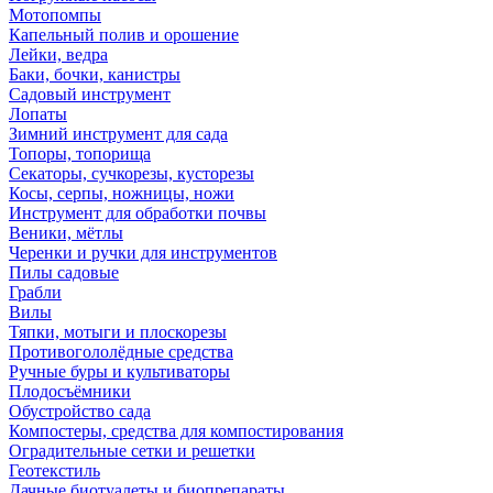
Мотопомпы
Капельный полив и орошение
Лейки, ведра
Баки, бочки, канистры
Садовый инструмент
Лопаты
Зимний инструмент для сада
Топоры, топорища
Секаторы, сучкорезы, кусторезы
Косы, серпы, ножницы, ножи
Инструмент для обработки почвы
Веники, мётлы
Черенки и ручки для инструментов
Пилы садовые
Грабли
Вилы
Тяпки, мотыги и плоскорезы
Противогололёдные средства
Ручные буры и культиваторы
Плодосъёмники
Обустройство сада
Компостеры, средства для компостирования
Оградительные сетки и решетки
Геотекстиль
Дачные биотуалеты и биопрепараты