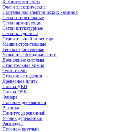
Каминокомплекты
Очаги электрические
Порталы для электрических каминов
Сетки строительные
Сетки армирующие
Сетки штукатурные
Сетки кладочные
Строительный инвентарь
Мешки строительные
Тенты строительные
Укрывные фасадные сетки
Дренажные системы
Строительная химия
Очистители
Столярные изделия
Древесные плиты
Плиты ДВП
Плиты OSB
Фанера
Погонаж деревянный
Вагонка
Плинтус деревянный
Уголок деревянный
Раскладка
Погонаж круглый