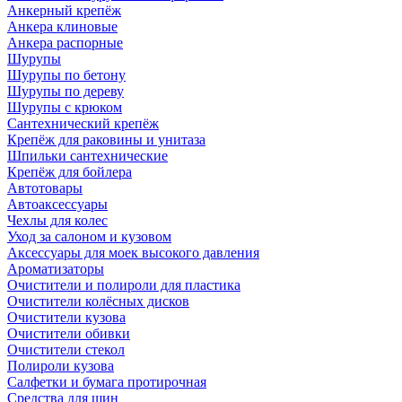
Анкерный крепёж
Анкера клиновые
Анкера распорные
Шурупы
Шурупы по бетону
Шурупы по дереву
Шурупы с крюком
Сантехнический крепёж
Крепёж для раковины и унитаза
Шпильки сантехнические
Крепёж для бойлера
Автотовары
Автоаксессуары
Чехлы для колес
Уход за салоном и кузовом
Аксессуары для моек высокого давления
Ароматизаторы
Очистители и полироли для пластика
Очистители колёсных дисков
Очистители кузова
Очистители обивки
Очистители стекол
Полироли кузова
Салфетки и бумага протирочная
Средства для шин