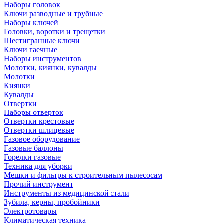
Наборы головок
Ключи разводные и трубные
Наборы ключей
Головки, воротки и трещетки
Шестигранные ключи
Ключи гаечные
Наборы инструментов
Молотки, киянки, кувалды
Молотки
Киянки
Кувалды
Отвертки
Наборы отверток
Отвертки крестовые
Отвертки шлицевые
Газовое оборудование
Газовые баллоны
Горелки газовые
Техника для уборки
Мешки и фильтры к строительным пылесосам
Прочий инструмент
Инструменты из медицинской стали
Зубила, керны, пробойники
Электротовары
Климатическая техника