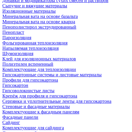
Добавки и модификаторы сухих смесей и растворов
Сыпучие и вяжущие материалы
Изоляционные материалы
Минеральная вата на основе базальта
Минеральная вата на основе кварца
Пенополистирол экструдированный
Пенопласт
Пароизоляция
Фольгированная теплоизоляция
Напыляемая теплоизоляция
Шумоизоляция
Клей для изоляционных материалов
Полиэтилен вспененный
Комплектующие для теплоизоляции
Гипсокартонные системы и листовые материалы
Профили для гипсокартона
Гипсокартон
Гипсоволокнистые листы
Крепёж для профиля и гипсокартона
Серпянки и уплотнительные ленты для гипсокартона
Стеновые и фасадные материалы
Комплектующие к фасадным панелям
Фасадные панели
Сайдинг
Комплектующие для сайдинга