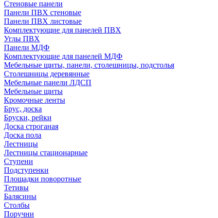
Стеновые панели
Панели ПВХ стеновые
Панели ПВХ листовые
Комплектующие для панелей ПВХ
Углы ПВХ
Панели МДФ
Комплектующие для панелей МДФ
Мебельные щиты, панели, столешницы, подстолья
Столешницы деревянные
Мебельные панели ЛДСП
Мебельные щиты
Кромочные ленты
Брус, доска
Бруски, рейки
Доска строганая
Доска пола
Лестницы
Лестницы стационарные
Ступени
Подступенки
Площадки поворотные
Тетивы
Балясины
Столбы
Поручни