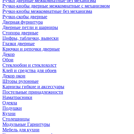
Ручки дверные межкомнатные без механизма
Ручки-кнобы дверные межкомнатные с механизмом
Ручки-кнобы межкомнатные без механизма
Ручки-скобы дверные
Дверная фурнитура
Дверные петли и шарниры
Стопора дверные
Цифры, таблички, вывески
Глазки дверные
Крючки и цепочки дверные
Декор
Обои
Стеклообои и стеклохолст
Клей и средства для обоев
Декор окон
Шторы рулонные
Карнизы гибкие и аксессуары
Постельные принадлежности
Наматрасники
Одеяла
Подушки
Кухни
Столешницы
Модульные Гарнитуры
Мебель для кухни