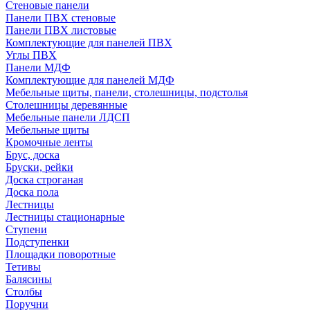
Стеновые панели
Панели ПВХ стеновые
Панели ПВХ листовые
Комплектующие для панелей ПВХ
Углы ПВХ
Панели МДФ
Комплектующие для панелей МДФ
Мебельные щиты, панели, столешницы, подстолья
Столешницы деревянные
Мебельные панели ЛДСП
Мебельные щиты
Кромочные ленты
Брус, доска
Бруски, рейки
Доска строганая
Доска пола
Лестницы
Лестницы стационарные
Ступени
Подступенки
Площадки поворотные
Тетивы
Балясины
Столбы
Поручни