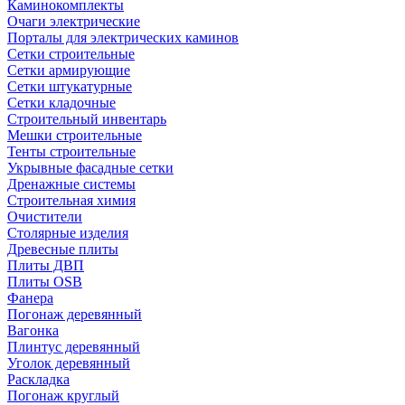
Каминокомплекты
Очаги электрические
Порталы для электрических каминов
Сетки строительные
Сетки армирующие
Сетки штукатурные
Сетки кладочные
Строительный инвентарь
Мешки строительные
Тенты строительные
Укрывные фасадные сетки
Дренажные системы
Строительная химия
Очистители
Столярные изделия
Древесные плиты
Плиты ДВП
Плиты OSB
Фанера
Погонаж деревянный
Вагонка
Плинтус деревянный
Уголок деревянный
Раскладка
Погонаж круглый