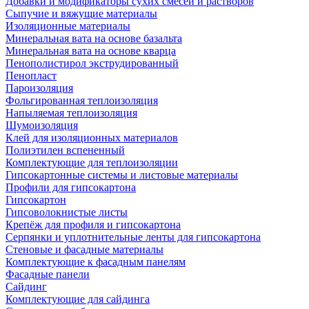
Добавки и модификаторы сухих смесей и растворов
Сыпучие и вяжущие материалы
Изоляционные материалы
Минеральная вата на основе базальта
Минеральная вата на основе кварца
Пенополистирол экструдированный
Пенопласт
Пароизоляция
Фольгированная теплоизоляция
Напыляемая теплоизоляция
Шумоизоляция
Клей для изоляционных материалов
Полиэтилен вспененный
Комплектующие для теплоизоляции
Гипсокартонные системы и листовые материалы
Профили для гипсокартона
Гипсокартон
Гипсоволокнистые листы
Крепёж для профиля и гипсокартона
Серпянки и уплотнительные ленты для гипсокартона
Стеновые и фасадные материалы
Комплектующие к фасадным панелям
Фасадные панели
Сайдинг
Комплектующие для сайдинга