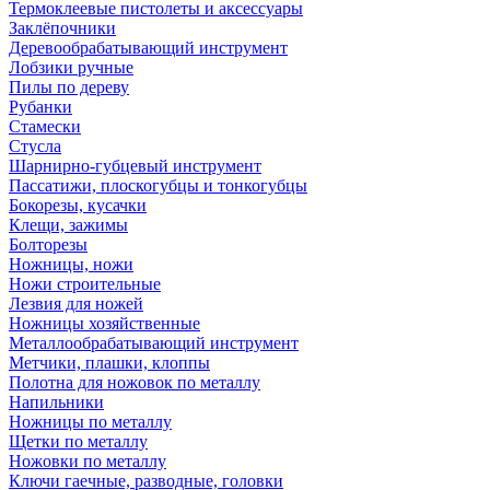
Термоклеевые пистолеты и аксессуары
Заклёпочники
Деревообрабатывающий инструмент
Лобзики ручные
Пилы по дереву
Рубанки
Стамески
Стусла
Шарнирно-губцевый инструмент
Пассатижи, плоскогубцы и тонкогубцы
Бокорезы, кусачки
Клещи, зажимы
Болторезы
Ножницы, ножи
Ножи строительные
Лезвия для ножей
Ножницы хозяйственные
Металлообрабатывающий инструмент
Метчики, плашки, клоппы
Полотна для ножовок по металлу
Напильники
Ножницы по металлу
Щетки по металлу
Ножовки по металлу
Ключи гаечные, разводные, головки