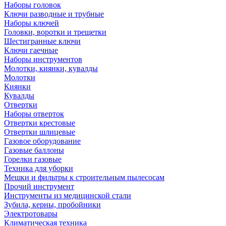
Наборы головок
Ключи разводные и трубные
Наборы ключей
Головки, воротки и трещетки
Шестигранные ключи
Ключи гаечные
Наборы инструментов
Молотки, киянки, кувалды
Молотки
Киянки
Кувалды
Отвертки
Наборы отверток
Отвертки крестовые
Отвертки шлицевые
Газовое оборудование
Газовые баллоны
Горелки газовые
Техника для уборки
Мешки и фильтры к строительным пылесосам
Прочий инструмент
Инструменты из медицинской стали
Зубила, керны, пробойники
Электротовары
Климатическая техника