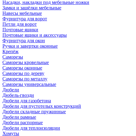
Насадки, накладки под мебельные ножки
Замки и защёлки мебельные
Навесы мебельные
Фурнитура для ворот
Петли для ворот
Почтовые ящики
Почтовые ящики и аксессуары
Фурнитура для окон
Ручки и завертки оконные
Крепёж
Саморезы
Саморезы кровельные
Саморезы оконные
Саморезы по дереву
Саморезы по металлу
Саморезы универсальные
Дюбели
Дюбель-гвозди
Дюбели для газобетона
Дюбели для пустотелых конструкций
Дюбели складные пружинные
Дюбели рамные
Дюбели распорные
Дюбели для теплоизоляции
Хомуты