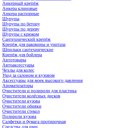
Анкерный крепёж
Анкера клиновые
Анкера распорные
Шурупы
Шурупы по бетону
Шурупы по дереву
Шурупы с крюком
Сантехнический крепёж
Крепёж для раковины и унитаза
Шпильки сантехнические
Крепёж для бойлера
Автотовары
Автоаксессуары
Чехлы для колес
Уход за салоном и кузовом
Аксессуары для моек высокого давления
Ароматизаторы
Очистители и полироли для пластика
Очистители колёсных дисков
Очистители кузова
Очистители обивки
Очистители стекол
Полироли кузова
Салфетки и бумага протирочная
Средства для шин