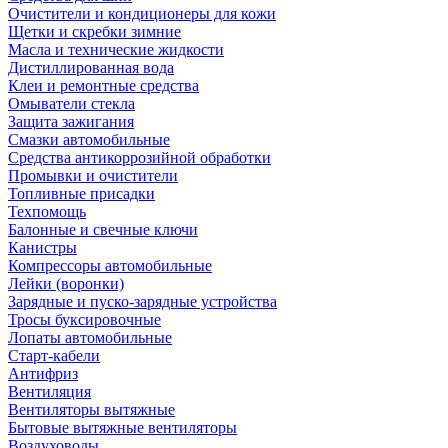
Очистители и кондиционеры для кожи
Щетки и скребки зимние
Масла и технические жидкости
Дистиллированная вода
Клеи и ремонтные средства
Омыватели стекла
Защита зажигания
Смазки автомобильные
Средства антикоррозийной обработки
Промывки и очистители
Топливные присадки
Техпомощь
Балонные и свечные ключи
Канистры
Компрессоры автомобильные
Лейки (воронки)
Зарядные и пуско-зарядные устройства
Тросы буксировочные
Лопаты автомобильные
Старт-кабели
Антифриз
Вентиляция
Вентиляторы вытяжные
Бытовые вытяжные вентиляторы
Воздуховоды