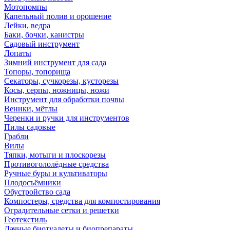
Мотопомпы
Капельный полив и орошение
Лейки, ведра
Баки, бочки, канистры
Садовый инструмент
Лопаты
Зимний инструмент для сада
Топоры, топорища
Секаторы, сучкорезы, кусторезы
Косы, серпы, ножницы, ножи
Инструмент для обработки почвы
Веники, мётлы
Черенки и ручки для инструментов
Пилы садовые
Грабли
Вилы
Тяпки, мотыги и плоскорезы
Противогололёдные средства
Ручные буры и культиваторы
Плодосъёмники
Обустройство сада
Компостеры, средства для компостирования
Оградительные сетки и решетки
Геотекстиль
Дачные биотуалеты и биопрепараты