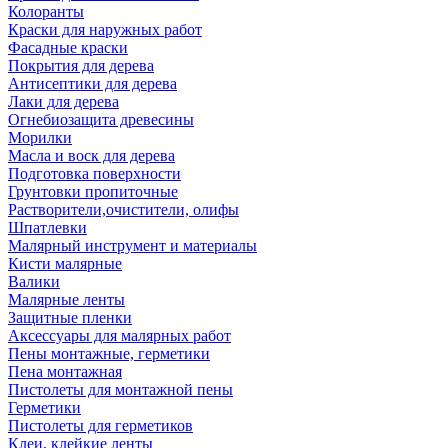
Колоранты
Краски для наружных работ
Фасадные краски
Покрытия для дерева
Антисептики для дерева
Лаки для дерева
Огнебиозащита древесины
Морилки
Масла и воск для дерева
Подготовка поверхности
Грунтовки пропиточные
Растворители,очистители, олифы
Шпатлевки
Малярный инструмент и материалы
Кисти малярные
Валики
Малярные ленты
Защитные пленки
Аксессуары для малярных работ
Пены монтажные, герметики
Пена монтажная
Пистолеты для монтажной пены
Герметики
Пистолеты для герметиков
Клеи, клейкие ленты