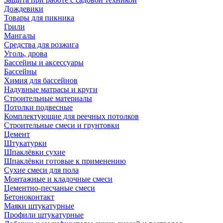
Дождевики
Товары для пикника
Грили
Мангалы
Средства для розжига
Уголь, дрова
Бассейны и аксессуары
Бассейны
Химия для бассейнов
Надувные матрасы и круги
Строительные материалы
Потолки подвесные
Комплектующие для реечных потолков
Строительные смеси и грунтовки
Цемент
Штукатурки
Шпаклёвки сухие
Шпаклёвки готовые к применению
Сухие смеси для пола
Монтажные и кладочные смеси
Цементно-песчаные смеси
Бетоноконтакт
Маяки штукатурные
Профили штукатурные