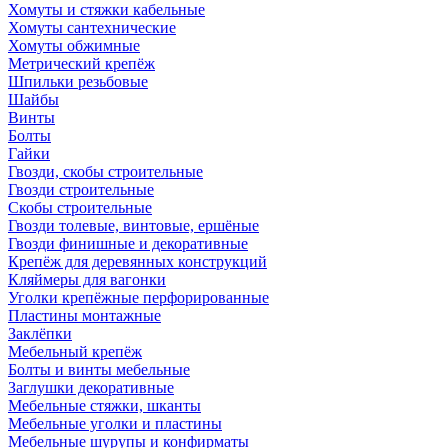
Хомуты и стяжки кабельные
Хомуты сантехнические
Хомуты обжимные
Метрический крепёж
Шпильки резьбовые
Шайбы
Винты
Болты
Гайки
Гвозди, скобы строительные
Гвозди строительные
Скобы строительные
Гвозди толевые, винтовые, ершёные
Гвозди финишные и декоративные
Крепёж для деревянных конструкций
Кляймеры для вагонки
Уголки крепёжные перфорированные
Пластины монтажные
Заклёпки
Мебельный крепёж
Болты и винты мебельные
Заглушки декоративные
Мебельные стяжки, шканты
Мебельные уголки и пластины
Мебельные шурупы и конфирматы