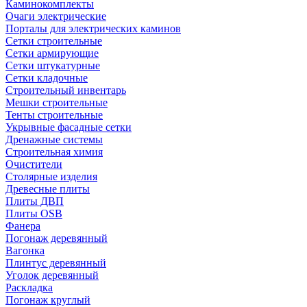
Каминокомплекты
Очаги электрические
Порталы для электрических каминов
Сетки строительные
Сетки армирующие
Сетки штукатурные
Сетки кладочные
Строительный инвентарь
Мешки строительные
Тенты строительные
Укрывные фасадные сетки
Дренажные системы
Строительная химия
Очистители
Столярные изделия
Древесные плиты
Плиты ДВП
Плиты OSB
Фанера
Погонаж деревянный
Вагонка
Плинтус деревянный
Уголок деревянный
Раскладка
Погонаж круглый