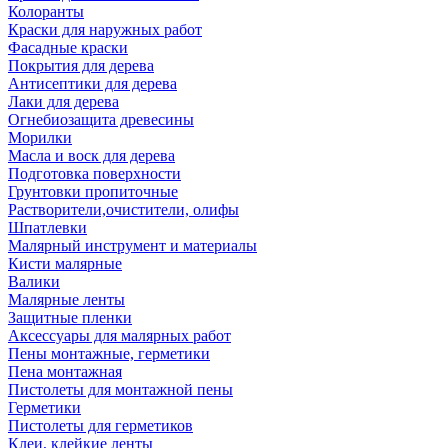
Колоранты
Краски для наружных работ
Фасадные краски
Покрытия для дерева
Антисептики для дерева
Лаки для дерева
Огнебиозащита древесины
Морилки
Масла и воск для дерева
Подготовка поверхности
Грунтовки пропиточные
Растворители,очистители, олифы
Шпатлевки
Малярный инструмент и материалы
Кисти малярные
Валики
Малярные ленты
Защитные пленки
Аксессуары для малярных работ
Пены монтажные, герметики
Пена монтажная
Пистолеты для монтажной пены
Герметики
Пистолеты для герметиков
Клеи, клейкие ленты