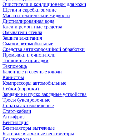
Очистители и кондиционеры для кожи
Щетки и скребки зимние
Масла и технические жидкости
Дистиллированная вода
Клеи и ремонтные средства
Омыватели стекла
Защита зажигания
Смазки автомобильные
Средства антикоррозийной обработки
Промывки и очистители
Топливные присадки
Техпомощь
Балонные и свечные ключи
Канистры
Компрессоры автомобильные
Лейки (воронки)
Зарядные и пуско-зарядные устройства
Тросы буксировочные
Лопаты автомобильные
Старт-кабели
Антифриз
Вентиляция
Вентиляторы вытяжные
Бытовые вытяжные вентиляторы
Воздуховоды