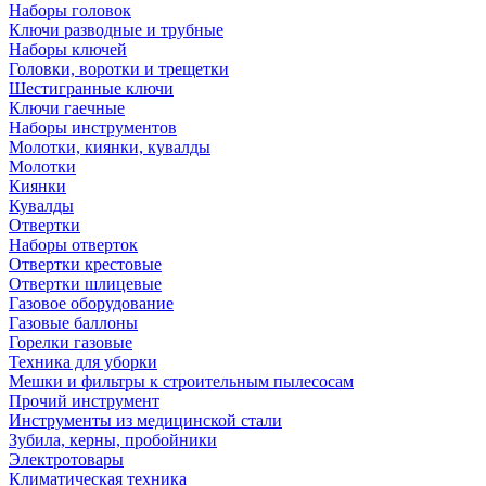
Наборы головок
Ключи разводные и трубные
Наборы ключей
Головки, воротки и трещетки
Шестигранные ключи
Ключи гаечные
Наборы инструментов
Молотки, киянки, кувалды
Молотки
Киянки
Кувалды
Отвертки
Наборы отверток
Отвертки крестовые
Отвертки шлицевые
Газовое оборудование
Газовые баллоны
Горелки газовые
Техника для уборки
Мешки и фильтры к строительным пылесосам
Прочий инструмент
Инструменты из медицинской стали
Зубила, керны, пробойники
Электротовары
Климатическая техника