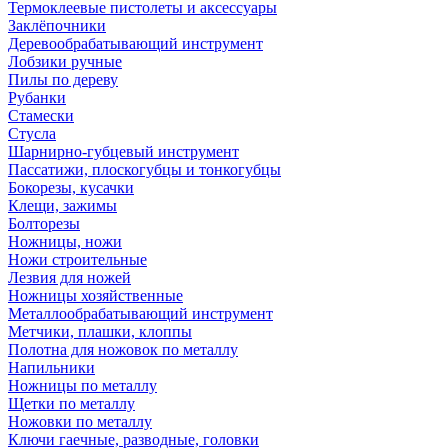
Термоклеевые пистолеты и аксессуары
Заклёпочники
Деревообрабатывающий инструмент
Лобзики ручные
Пилы по дереву
Рубанки
Стамески
Стусла
Шарнирно-губцевый инструмент
Пассатижи, плоскогубцы и тонкогубцы
Бокорезы, кусачки
Клещи, зажимы
Болторезы
Ножницы, ножи
Ножи строительные
Лезвия для ножей
Ножницы хозяйственные
Металлообрабатывающий инструмент
Метчики, плашки, клоппы
Полотна для ножовок по металлу
Напильники
Ножницы по металлу
Щетки по металлу
Ножовки по металлу
Ключи гаечные, разводные, головки