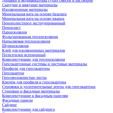
Добавки и модификаторы сухих смесей и растворов
Сыпучие и вяжущие материалы
Изоляционные материалы
Минеральная вата на основе базальта
Минеральная вата на основе кварца
Пенополистирол экструдированный
Пенопласт
Пароизоляция
Фольгированная теплоизоляция
Напыляемая теплоизоляция
Шумоизоляция
Клей для изоляционных материалов
Полиэтилен вспененный
Комплектующие для теплоизоляции
Гипсокартонные системы и листовые материалы
Профили для гипсокартона
Гипсокартон
Гипсоволокнистые листы
Крепёж для профиля и гипсокартона
Серпянки и уплотнительные ленты для гипсокартона
Стеновые и фасадные материалы
Комплектующие к фасадным панелям
Фасадные панели
Сайдинг
Комплектующие для сайдинга