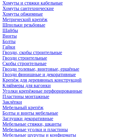
Хомуты и стяжки кабельные
Хомуты сантехнические
Хомуты обжимные
Метрический крепёж
Шпильки резьбовые
Шайбы
Винты
Болты
Гайки
Гвозди, скобы строительные
Гвозди строительные
Скобы строительные
Гвозди толевые, винтовые, ершёные
Гвозди финишные и декоративные
Крепёж для деревянных конструкций
Кляймеры для вагонки
Уголки крепёжные перфорированные
Пластины монтажные
Заклёпки
Мебельный крепёж
Болты и винты мебельные
Заглушки декоративные
Мебельные стяжки, шканты
Мебельные уголки и пластины
Мебельные шурупы и конфирматы