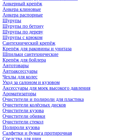
Анкерный крепёж
Анкера клиновые
Анкера распорные
Шурупы
Шурупы по бетону
Шурупы по дереву
Шурупы с крюком
Сантехнический крепёж
Крепёж для раковины и унитаза
Шпильки сантехнические
Крепёж для бойлера
Автотовары
Автоаксессуары
Чехлы для колес
Уход за салоном и кузовом
Аксессуары для моек высокого давления
Ароматизаторы
Очистители и полироли для пластика
Очистители колёсных дисков
Очистители кузова
Очистители обивки
Очистители стекол
Полироли кузова
Салфетки и бумага протирочная
Средства для шин