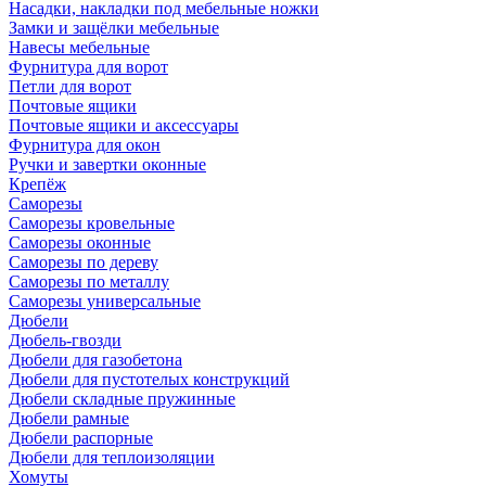
Насадки, накладки под мебельные ножки
Замки и защёлки мебельные
Навесы мебельные
Фурнитура для ворот
Петли для ворот
Почтовые ящики
Почтовые ящики и аксессуары
Фурнитура для окон
Ручки и завертки оконные
Крепёж
Саморезы
Саморезы кровельные
Саморезы оконные
Саморезы по дереву
Саморезы по металлу
Саморезы универсальные
Дюбели
Дюбель-гвозди
Дюбели для газобетона
Дюбели для пустотелых конструкций
Дюбели складные пружинные
Дюбели рамные
Дюбели распорные
Дюбели для теплоизоляции
Хомуты