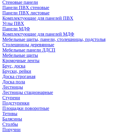
Стеновые панели
Панели ПВХ стеновые
Панели ПВХ листовые
Комплектующие для панелей ПВХ
Углы ПВХ
Панели МДФ
Комплектующие для панелей МДФ
Мебельные щиты, панели, столешницы, подстолья
Столешницы деревянные
Мебельные панели ЛДСП
Мебельные щиты
Кромочные ленты
Брус, доска
Бруски, рейки
Доска строганая
Доска пола
Лестницы
Лестницы стационарные
Ступени
Подступенки
Площадки поворотные
Тетивы
Балясины
Столбы
Поручни