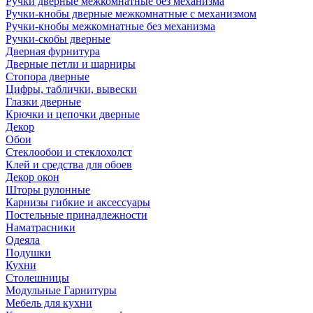
Ручки дверные межкомнатные без механизма
Ручки-кнобы дверные межкомнатные с механизмом
Ручки-кнобы межкомнатные без механизма
Ручки-скобы дверные
Дверная фурнитура
Дверные петли и шарниры
Стопора дверные
Цифры, таблички, вывески
Глазки дверные
Крючки и цепочки дверные
Декор
Обои
Стеклообои и стеклохолст
Клей и средства для обоев
Декор окон
Шторы рулонные
Карнизы гибкие и аксессуары
Постельные принадлежности
Наматрасники
Одеяла
Подушки
Кухни
Столешницы
Модульные Гарнитуры
Мебель для кухни