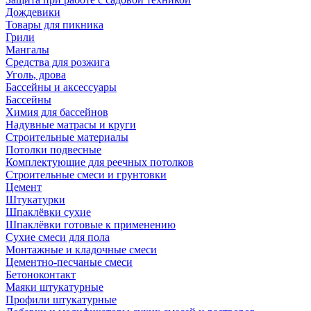
Дождевики
Товары для пикника
Грили
Мангалы
Средства для розжига
Уголь, дрова
Бассейны и аксессуары
Бассейны
Химия для бассейнов
Надувные матрасы и круги
Строительные материалы
Потолки подвесные
Комплектующие для реечных потолков
Строительные смеси и грунтовки
Цемент
Штукатурки
Шпаклёвки сухие
Шпаклёвки готовые к применению
Сухие смеси для пола
Монтажные и кладочные смеси
Цементно-песчаные смеси
Бетоноконтакт
Маяки штукатурные
Профили штукатурные