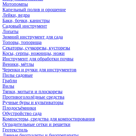
Мотопомпы
Капельный полив и орошение
Лейки, ведра
Баки, бочки, канистры
Садовый инструмент
Лопаты
Зимний инструмент для сада
Топоры, топорища
Секаторы, сучкорезы, кусторезы
Косы, серпы, ножницы, ножи
Инструмент для обработки почвы
Веники, мётлы
Черенки и ручки для инструментов
Пилы садовые
Грабли
Вилы
Тяпки, мотыги и плоскорезы
Противогололёдные средства
Ручные буры и культиваторы
Плодосъёмники
Обустройство сада
Компостеры, средства для компостирования
Оградительные сетки и решетки
Геотекстиль
Дачные биотуалеты и биопрепараты