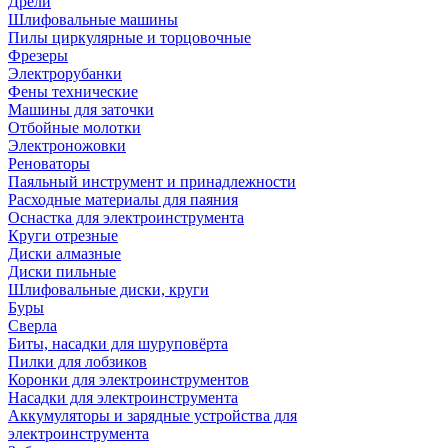
Дрели
Шлифовальные машины
Пилы циркулярные и торцовочные
Фрезеры
Электрорубанки
Фены технические
Машины для заточки
Отбойные молотки
Электроножовки
Реноваторы
Паяльный инструмент и принадлежности
Расходные материалы для паяния
Оснастка для электроинструмента
Круги отрезные
Диски алмазные
Диски пильные
Шлифовальные диски, круги
Буры
Сверла
Биты, насадки для шуруповёрта
Пилки для лобзиков
Коронки для электроинструментов
Насадки для электроинструмента
Аккумуляторы и зарядные устройства для
электроинструмента