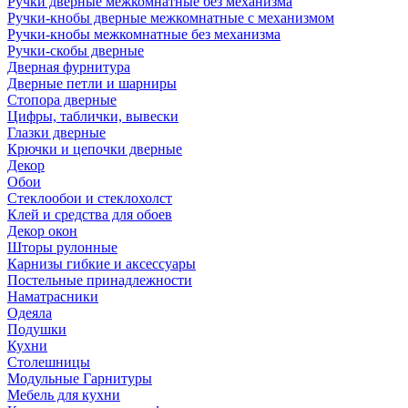
Ручки дверные межкомнатные без механизма
Ручки-кнобы дверные межкомнатные с механизмом
Ручки-кнобы межкомнатные без механизма
Ручки-скобы дверные
Дверная фурнитура
Дверные петли и шарниры
Стопора дверные
Цифры, таблички, вывески
Глазки дверные
Крючки и цепочки дверные
Декор
Обои
Стеклообои и стеклохолст
Клей и средства для обоев
Декор окон
Шторы рулонные
Карнизы гибкие и аксессуары
Постельные принадлежности
Наматрасники
Одеяла
Подушки
Кухни
Столешницы
Модульные Гарнитуры
Мебель для кухни