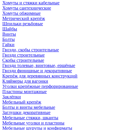
Хомуты и стяжки кабельные
Хомуты сантехнические
Хомуты обжимные
Метрический крепёж
Шпильки резьбовые
Шайбы
Винты
Болты
Гайки
Гвозди, скобы строительные
Гвозди строительные
Скобы строительные
Гвозди толевые, винтовые, ершёные
Гвозди финишные и декоративные
Крепёж для деревянных конструкций
Кляймеры для вагонки
Уголки крепёжные перфорированные
Пластины монтажные
Заклёпки
Мебельный крепёж
Болты и винты мебельные
Заглушки декоративные
Мебельные стяжки, шканты
Мебельные уголки и пластины
Мебельные шурупы и конфирматы