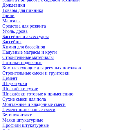
Дождевики
Товары для пикника
Грили
Мангалы
Средства для розжига
Уголь, дрова
Бассейны и аксессуары
Бассейны
Химия для бассейнов
Надувные матрасы и круги
Строительные материалы
Потолки подвесные
Комплектующие для реечных потолков
Строительные смеси и грунтовки
Цемент
Штукатурки
Шпаклёвки сухие
Шпаклёвки готовые к применению
Сухие смеси для пола
Монтажные и кладочные смеси
Цементно-песчаные смеси
Бетоноконтакт
Маяки штукатурные
Профили штукатурные