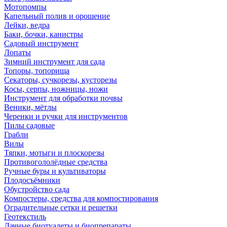
Мотопомпы
Капельный полив и орошение
Лейки, ведра
Баки, бочки, канистры
Садовый инструмент
Лопаты
Зимний инструмент для сада
Топоры, топорища
Секаторы, сучкорезы, кусторезы
Косы, серпы, ножницы, ножи
Инструмент для обработки почвы
Веники, мётлы
Черенки и ручки для инструментов
Пилы садовые
Грабли
Вилы
Тяпки, мотыги и плоскорезы
Противогололёдные средства
Ручные буры и культиваторы
Плодосъёмники
Обустройство сада
Компостеры, средства для компостирования
Оградительные сетки и решетки
Геотекстиль
Дачные биотуалеты и биопрепараты