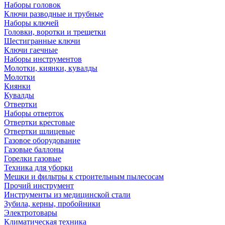
Наборы головок
Ключи разводные и трубные
Наборы ключей
Головки, воротки и трещетки
Шестигранные ключи
Ключи гаечные
Наборы инструментов
Молотки, киянки, кувалды
Молотки
Киянки
Кувалды
Отвертки
Наборы отверток
Отвертки крестовые
Отвертки шлицевые
Газовое оборудование
Газовые баллоны
Горелки газовые
Техника для уборки
Мешки и фильтры к строительным пылесосам
Прочий инструмент
Инструменты из медицинской стали
Зубила, керны, пробойники
Электротовары
Климатическая техника