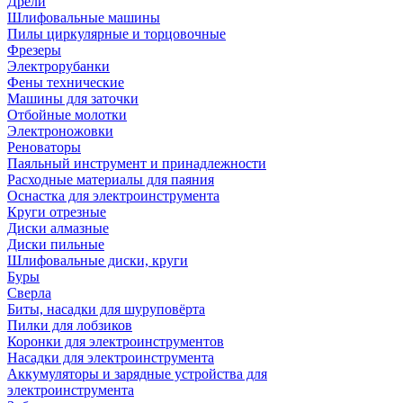
Дрели
Шлифовальные машины
Пилы циркулярные и торцовочные
Фрезеры
Электрорубанки
Фены технические
Машины для заточки
Отбойные молотки
Электроножовки
Реноваторы
Паяльный инструмент и принадлежности
Расходные материалы для паяния
Оснастка для электроинструмента
Круги отрезные
Диски алмазные
Диски пильные
Шлифовальные диски, круги
Буры
Сверла
Биты, насадки для шуруповёрта
Пилки для лобзиков
Коронки для электроинструментов
Насадки для электроинструмента
Аккумуляторы и зарядные устройства для
электроинструмента