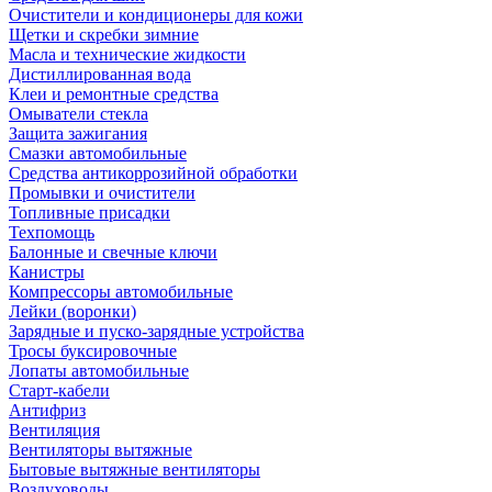
Очистители и кондиционеры для кожи
Щетки и скребки зимние
Масла и технические жидкости
Дистиллированная вода
Клеи и ремонтные средства
Омыватели стекла
Защита зажигания
Смазки автомобильные
Средства антикоррозийной обработки
Промывки и очистители
Топливные присадки
Техпомощь
Балонные и свечные ключи
Канистры
Компрессоры автомобильные
Лейки (воронки)
Зарядные и пуско-зарядные устройства
Тросы буксировочные
Лопаты автомобильные
Старт-кабели
Антифриз
Вентиляция
Вентиляторы вытяжные
Бытовые вытяжные вентиляторы
Воздуховоды