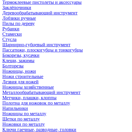
Термоклеевые пистолеты и аксессуары
Заклёпочники
Деревообрабатывающий инструмент
Лобзики ручные
Пилы по дереву
Рубанки
Стамески
Стусла
Шарнирно-губцевый инструмент
Пассатижи, плоскогубцы и тонкогубцы
Бокорезы, кусачки
Клещи, зажимы
Болторезы
Ножницы, ножи
Ножи строительные
Лезвия для ножей
Ножницы хозяйственные
Металлообрабатывающий инструмент
Метчики, плашки, клоппы
Полотна для ножовок по металлу
Напильники
Ножницы по металлу
Щетки по металлу
Ножовки по металлу
Ключи гаечные, разводные, головки