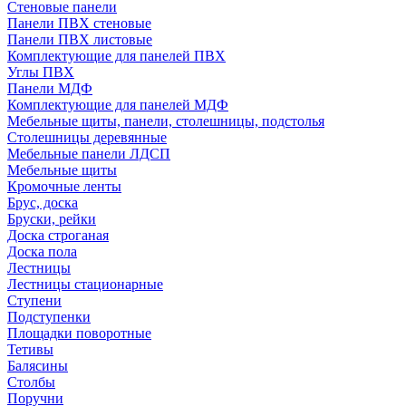
Стеновые панели
Панели ПВХ стеновые
Панели ПВХ листовые
Комплектующие для панелей ПВХ
Углы ПВХ
Панели МДФ
Комплектующие для панелей МДФ
Мебельные щиты, панели, столешницы, подстолья
Столешницы деревянные
Мебельные панели ЛДСП
Мебельные щиты
Кромочные ленты
Брус, доска
Бруски, рейки
Доска строганая
Доска пола
Лестницы
Лестницы стационарные
Ступени
Подступенки
Площадки поворотные
Тетивы
Балясины
Столбы
Поручни