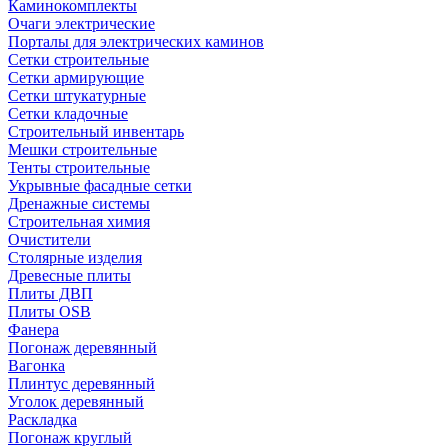
Каминокомплекты
Очаги электрические
Порталы для электрических каминов
Сетки строительные
Сетки армирующие
Сетки штукатурные
Сетки кладочные
Строительный инвентарь
Мешки строительные
Тенты строительные
Укрывные фасадные сетки
Дренажные системы
Строительная химия
Очистители
Столярные изделия
Древесные плиты
Плиты ДВП
Плиты OSB
Фанера
Погонаж деревянный
Вагонка
Плинтус деревянный
Уголок деревянный
Раскладка
Погонаж круглый