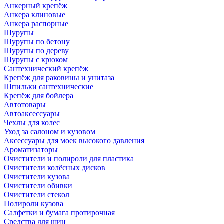
Анкерный крепёж
Анкера клиновые
Анкера распорные
Шурупы
Шурупы по бетону
Шурупы по дереву
Шурупы с крюком
Сантехнический крепёж
Крепёж для раковины и унитаза
Шпильки сантехнические
Крепёж для бойлера
Автотовары
Автоаксессуары
Чехлы для колес
Уход за салоном и кузовом
Аксессуары для моек высокого давления
Ароматизаторы
Очистители и полироли для пластика
Очистители колёсных дисков
Очистители кузова
Очистители обивки
Очистители стекол
Полироли кузова
Салфетки и бумага протирочная
Средства для шин