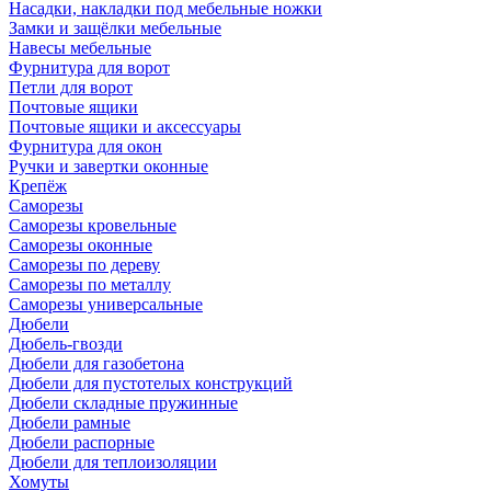
Насадки, накладки под мебельные ножки
Замки и защёлки мебельные
Навесы мебельные
Фурнитура для ворот
Петли для ворот
Почтовые ящики
Почтовые ящики и аксессуары
Фурнитура для окон
Ручки и завертки оконные
Крепёж
Саморезы
Саморезы кровельные
Саморезы оконные
Саморезы по дереву
Саморезы по металлу
Саморезы универсальные
Дюбели
Дюбель-гвозди
Дюбели для газобетона
Дюбели для пустотелых конструкций
Дюбели складные пружинные
Дюбели рамные
Дюбели распорные
Дюбели для теплоизоляции
Хомуты