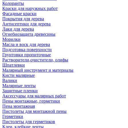
Колоранты
Краски для наружных работ
Фасадные краски
Покрытия для дерева
Антисептики для дерева
Лаки для дерева
Огнебиозащита древесины
Морилки
Масла и воск для дерева
Подготовка поверхности
Грунтовки пропиточные
Растворители,очистители, олифы
Шпатлевки
Малярный инструмент и материалы
Кисти малярные
Валики
Малярные ленты
Защитные пленки
Аксессуары для малярных работ
Пены монтажные, герметики
Пена монтажная
Пистолеты для монтажной пены
Герметики
Пистолеты для герметиков
Клеи, клейкие ленты