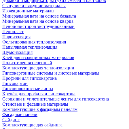
Добавки и модификаторы сухих смесей и растворов
Сыпучие и вяжущие материалы
Изоляционные материалы
Минеральная вата на основе базальта
Минеральная вата на основе кварца
Пенополистирол экструдированный
Пенопласт
Пароизоляция
Фольгированная теплоизоляция
Напыляемая теплоизоляция
Шумоизоляция
Клей для изоляционных материалов
Полиэтилен вспененный
Комплектующие для теплоизоляции
Гипсокартонные системы и листовые материалы
Профили для гипсокартона
Гипсокартон
Гипсоволокнистые листы
Крепёж для профиля и гипсокартона
Серпянки и уплотнительные ленты для гипсокартона
Стеновые и фасадные материалы
Комплектующие к фасадным панелям
Фасадные панели
Сайдинг
Комплектующие для сайдинга