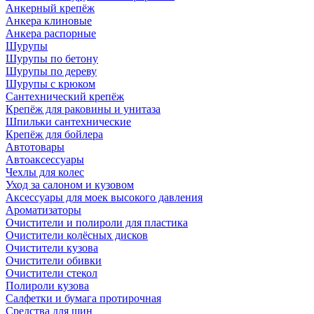
Анкерный крепёж
Анкера клиновые
Анкера распорные
Шурупы
Шурупы по бетону
Шурупы по дереву
Шурупы с крюком
Сантехнический крепёж
Крепёж для раковины и унитаза
Шпильки сантехнические
Крепёж для бойлера
Автотовары
Автоаксессуары
Чехлы для колес
Уход за салоном и кузовом
Аксессуары для моек высокого давления
Ароматизаторы
Очистители и полироли для пластика
Очистители колёсных дисков
Очистители кузова
Очистители обивки
Очистители стекол
Полироли кузова
Салфетки и бумага протирочная
Средства для шин