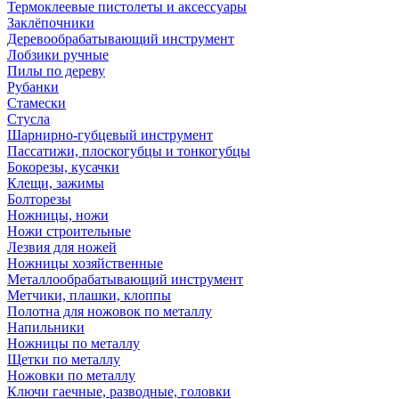
Термоклеевые пистолеты и аксессуары
Заклёпочники
Деревообрабатывающий инструмент
Лобзики ручные
Пилы по дереву
Рубанки
Стамески
Стусла
Шарнирно-губцевый инструмент
Пассатижи, плоскогубцы и тонкогубцы
Бокорезы, кусачки
Клещи, зажимы
Болторезы
Ножницы, ножи
Ножи строительные
Лезвия для ножей
Ножницы хозяйственные
Металлообрабатывающий инструмент
Метчики, плашки, клоппы
Полотна для ножовок по металлу
Напильники
Ножницы по металлу
Щетки по металлу
Ножовки по металлу
Ключи гаечные, разводные, головки