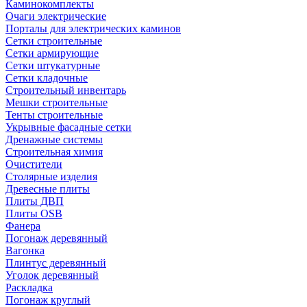
Каминокомплекты
Очаги электрические
Порталы для электрических каминов
Сетки строительные
Сетки армирующие
Сетки штукатурные
Сетки кладочные
Строительный инвентарь
Мешки строительные
Тенты строительные
Укрывные фасадные сетки
Дренажные системы
Строительная химия
Очистители
Столярные изделия
Древесные плиты
Плиты ДВП
Плиты OSB
Фанера
Погонаж деревянный
Вагонка
Плинтус деревянный
Уголок деревянный
Раскладка
Погонаж круглый