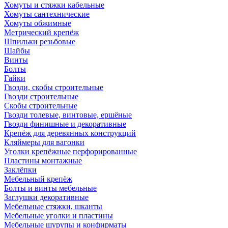
Хомуты и стяжки кабельные
Хомуты сантехнические
Хомуты обжимные
Метрический крепёж
Шпильки резьбовые
Шайбы
Винты
Болты
Гайки
Гвозди, скобы строительные
Гвозди строительные
Скобы строительные
Гвозди толевые, винтовые, ершёные
Гвозди финишные и декоративные
Крепёж для деревянных конструкций
Кляймеры для вагонки
Уголки крепёжные перфорированные
Пластины монтажные
Заклёпки
Мебельный крепёж
Болты и винты мебельные
Заглушки декоративные
Мебельные стяжки, шканты
Мебельные уголки и пластины
Мебельные шурупы и конфирматы