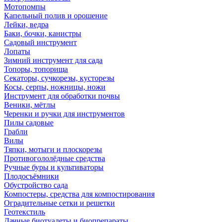
Мотопомпы
Капельный полив и орошение
Лейки, ведра
Баки, бочки, канистры
Садовый инструмент
Лопаты
Зимний инструмент для сада
Топоры, топорища
Секаторы, сучкорезы, кусторезы
Косы, серпы, ножницы, ножи
Инструмент для обработки почвы
Веники, мётлы
Черенки и ручки для инструментов
Пилы садовые
Грабли
Вилы
Тяпки, мотыги и плоскорезы
Противогололёдные средства
Ручные буры и культиваторы
Плодосъёмники
Обустройство сада
Компостеры, средства для компостирования
Оградительные сетки и решетки
Геотекстиль
Дачные биотуалеты и биопрепараты