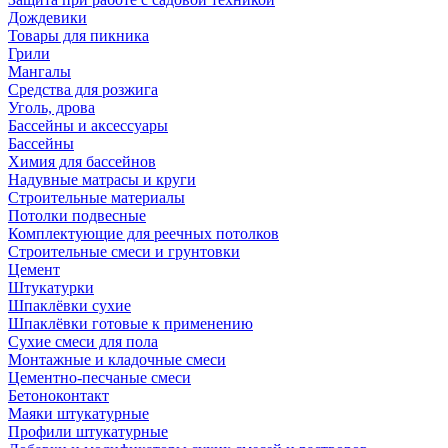
Дождевики
Товары для пикника
Грили
Мангалы
Средства для розжига
Уголь, дрова
Бассейны и аксессуары
Бассейны
Химия для бассейнов
Надувные матрасы и круги
Строительные материалы
Потолки подвесные
Комплектующие для реечных потолков
Строительные смеси и грунтовки
Цемент
Штукатурки
Шпаклёвки сухие
Шпаклёвки готовые к применению
Сухие смеси для пола
Монтажные и кладочные смеси
Цементно-песчаные смеси
Бетоноконтакт
Маяки штукатурные
Профили штукатурные