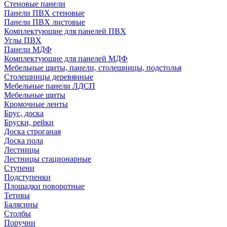
Стеновые панели
Панели ПВХ стеновые
Панели ПВХ листовые
Комплектующие для панелей ПВХ
Углы ПВХ
Панели МДФ
Комплектующие для панелей МДФ
Мебельные щиты, панели, столешницы, подстолья
Столешницы деревянные
Мебельные панели ЛДСП
Мебельные щиты
Кромочные ленты
Брус, доска
Бруски, рейки
Доска строганая
Доска пола
Лестницы
Лестницы стационарные
Ступени
Подступенки
Площадки поворотные
Тетивы
Балясины
Столбы
Поручни