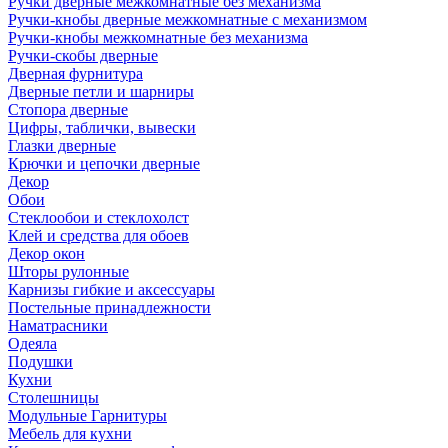
Ручки дверные межкомнатные без механизма
Ручки-кнобы дверные межкомнатные с механизмом
Ручки-кнобы межкомнатные без механизма
Ручки-скобы дверные
Дверная фурнитура
Дверные петли и шарниры
Стопора дверные
Цифры, таблички, вывески
Глазки дверные
Крючки и цепочки дверные
Декор
Обои
Стеклообои и стеклохолст
Клей и средства для обоев
Декор окон
Шторы рулонные
Карнизы гибкие и аксессуары
Постельные принадлежности
Наматрасники
Одеяла
Подушки
Кухни
Столешницы
Модульные Гарнитуры
Мебель для кухни