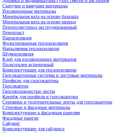
Добавки и модификаторы сухих смесей и растворов
Сыпучие и вяжущие материалы
Изоляционные материалы
Минеральная вата на основе базальта
Минеральная вата на основе кварца
Пенополистирол экструдированный
Пенопласт
Пароизоляция
Фольгированная теплоизоляция
Напыляемая теплоизоляция
Шумоизоляция
Клей для изоляционных материалов
Полиэтилен вспененный
Комплектующие для теплоизоляции
Гипсокартонные системы и листовые материалы
Профили для гипсокартона
Гипсокартон
Гипсоволокнистые листы
Крепёж для профиля и гипсокартона
Серпянки и уплотнительные ленты для гипсокартона
Стеновые и фасадные материалы
Комплектующие к фасадным панелям
Фасадные панели
Сайдинг
Комплектующие для сайдинга