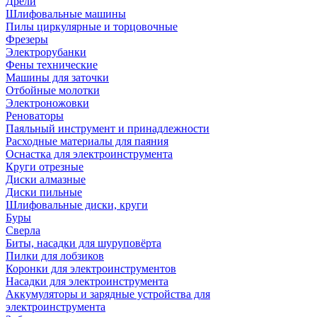
Дрели
Шлифовальные машины
Пилы циркулярные и торцовочные
Фрезеры
Электрорубанки
Фены технические
Машины для заточки
Отбойные молотки
Электроножовки
Реноваторы
Паяльный инструмент и принадлежности
Расходные материалы для паяния
Оснастка для электроинструмента
Круги отрезные
Диски алмазные
Диски пильные
Шлифовальные диски, круги
Буры
Сверла
Биты, насадки для шуруповёрта
Пилки для лобзиков
Коронки для электроинструментов
Насадки для электроинструмента
Аккумуляторы и зарядные устройства для
электроинструмента