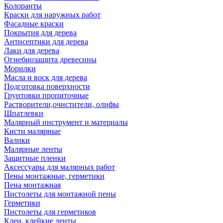
Колоранты
Краски для наружных работ
Фасадные краски
Покрытия для дерева
Антисептики для дерева
Лаки для дерева
Огнебиозащита древесины
Морилки
Масла и воск для дерева
Подготовка поверхности
Грунтовки пропиточные
Растворители,очистители, олифы
Шпатлевки
Малярный инструмент и материалы
Кисти малярные
Валики
Малярные ленты
Защитные пленки
Аксессуары для малярных работ
Пены монтажные, герметики
Пена монтажная
Пистолеты для монтажной пены
Герметики
Пистолеты для герметиков
Клеи, клейкие ленты