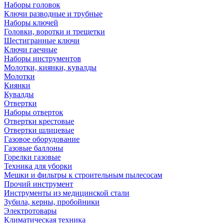
Наборы головок
Ключи разводные и трубные
Наборы ключей
Головки, воротки и трещетки
Шестигранные ключи
Ключи гаечные
Наборы инструментов
Молотки, киянки, кувалды
Молотки
Киянки
Кувалды
Отвертки
Наборы отверток
Отвертки крестовые
Отвертки шлицевые
Газовое оборудование
Газовые баллоны
Горелки газовые
Техника для уборки
Мешки и фильтры к строительным пылесосам
Прочий инструмент
Инструменты из медицинской стали
Зубила, керны, пробойники
Электротовары
Климатическая техника