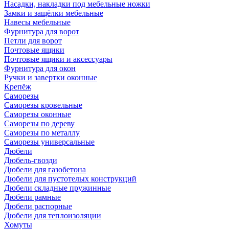
Насадки, накладки под мебельные ножки
Замки и защёлки мебельные
Навесы мебельные
Фурнитура для ворот
Петли для ворот
Почтовые ящики
Почтовые ящики и аксессуары
Фурнитура для окон
Ручки и завертки оконные
Крепёж
Саморезы
Саморезы кровельные
Саморезы оконные
Саморезы по дереву
Саморезы по металлу
Саморезы универсальные
Дюбели
Дюбель-гвозди
Дюбели для газобетона
Дюбели для пустотелых конструкций
Дюбели складные пружинные
Дюбели рамные
Дюбели распорные
Дюбели для теплоизоляции
Хомуты