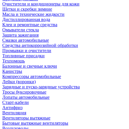
Очистители и кондиционеры для кожи
Щетки и скребки зимние
Масла и технические жидкости
Дистиллированная вода
Клеи и ремонтные средства
Омыватели стекла
Защита зажигания
Смазки автомобильные
Средства антикоррозийной обработки
Промывки и очистители
Топливные присадки
Техпомощь
Балонные и свечные ключи
Канистры
Компрессоры автомобильные
Лейки (воронки)
Зарядные и пуско-зарядные устройства
Тросы буксировочные
Лопаты автомобильные
Старт-кабели
Антифриз
Вентиляция
Вентиляторы вытяжные
Бытовые вытяжные вентиляторы
Воздуховоды