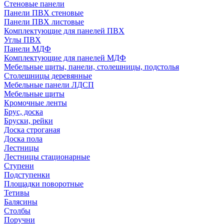
Стеновые панели
Панели ПВХ стеновые
Панели ПВХ листовые
Комплектующие для панелей ПВХ
Углы ПВХ
Панели МДФ
Комплектующие для панелей МДФ
Мебельные щиты, панели, столешницы, подстолья
Столешницы деревянные
Мебельные панели ЛДСП
Мебельные щиты
Кромочные ленты
Брус, доска
Бруски, рейки
Доска строганая
Доска пола
Лестницы
Лестницы стационарные
Ступени
Подступенки
Площадки поворотные
Тетивы
Балясины
Столбы
Поручни