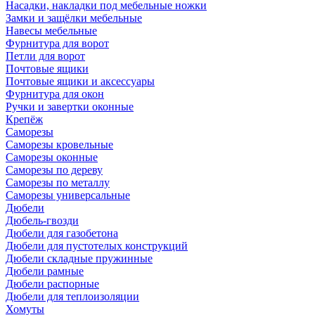
Насадки, накладки под мебельные ножки
Замки и защёлки мебельные
Навесы мебельные
Фурнитура для ворот
Петли для ворот
Почтовые ящики
Почтовые ящики и аксессуары
Фурнитура для окон
Ручки и завертки оконные
Крепёж
Саморезы
Саморезы кровельные
Саморезы оконные
Саморезы по дереву
Саморезы по металлу
Саморезы универсальные
Дюбели
Дюбель-гвозди
Дюбели для газобетона
Дюбели для пустотелых конструкций
Дюбели складные пружинные
Дюбели рамные
Дюбели распорные
Дюбели для теплоизоляции
Хомуты