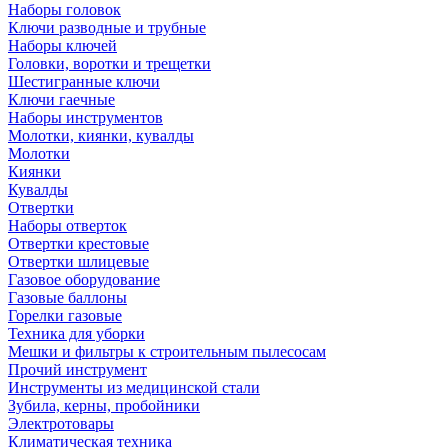
Наборы головок
Ключи разводные и трубные
Наборы ключей
Головки, воротки и трещетки
Шестигранные ключи
Ключи гаечные
Наборы инструментов
Молотки, киянки, кувалды
Молотки
Киянки
Кувалды
Отвертки
Наборы отверток
Отвертки крестовые
Отвертки шлицевые
Газовое оборудование
Газовые баллоны
Горелки газовые
Техника для уборки
Мешки и фильтры к строительным пылесосам
Прочий инструмент
Инструменты из медицинской стали
Зубила, керны, пробойники
Электротовары
Климатическая техника