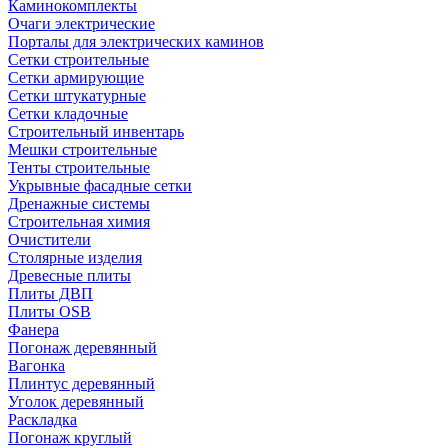
Каминокомплекты
Очаги электрические
Порталы для электрических каминов
Сетки строительные
Сетки армирующие
Сетки штукатурные
Сетки кладочные
Строительный инвентарь
Мешки строительные
Тенты строительные
Укрывные фасадные сетки
Дренажные системы
Строительная химия
Очистители
Столярные изделия
Древесные плиты
Плиты ДВП
Плиты OSB
Фанера
Погонаж деревянный
Вагонка
Плинтус деревянный
Уголок деревянный
Раскладка
Погонаж круглый