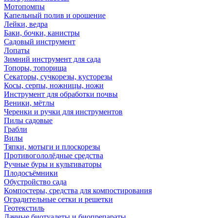
Мотопомпы
Капельный полив и орошение
Лейки, ведра
Баки, бочки, канистры
Садовый инструмент
Лопаты
Зимний инструмент для сада
Топоры, топорища
Секаторы, сучкорезы, кусторезы
Косы, серпы, ножницы, ножи
Инструмент для обработки почвы
Веники, мётлы
Черенки и ручки для инструментов
Пилы садовые
Грабли
Вилы
Тяпки, мотыги и плоскорезы
Противогололёдные средства
Ручные буры и культиваторы
Плодосъёмники
Обустройство сада
Компостеры, средства для компостирования
Оградительные сетки и решетки
Геотекстиль
Дачные биотуалеты и биопрепараты