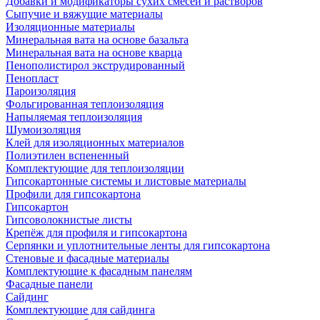
Добавки и модификаторы сухих смесей и растворов
Сыпучие и вяжущие материалы
Изоляционные материалы
Минеральная вата на основе базальта
Минеральная вата на основе кварца
Пенополистирол экструдированный
Пенопласт
Пароизоляция
Фольгированная теплоизоляция
Напыляемая теплоизоляция
Шумоизоляция
Клей для изоляционных материалов
Полиэтилен вспененный
Комплектующие для теплоизоляции
Гипсокартонные системы и листовые материалы
Профили для гипсокартона
Гипсокартон
Гипсоволокнистые листы
Крепёж для профиля и гипсокартона
Серпянки и уплотнительные ленты для гипсокартона
Стеновые и фасадные материалы
Комплектующие к фасадным панелям
Фасадные панели
Сайдинг
Комплектующие для сайдинга