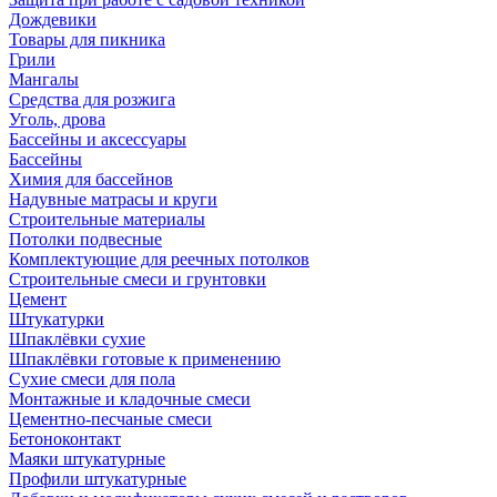
Дождевики
Товары для пикника
Грили
Мангалы
Средства для розжига
Уголь, дрова
Бассейны и аксессуары
Бассейны
Химия для бассейнов
Надувные матрасы и круги
Строительные материалы
Потолки подвесные
Комплектующие для реечных потолков
Строительные смеси и грунтовки
Цемент
Штукатурки
Шпаклёвки сухие
Шпаклёвки готовые к применению
Сухие смеси для пола
Монтажные и кладочные смеси
Цементно-песчаные смеси
Бетоноконтакт
Маяки штукатурные
Профили штукатурные