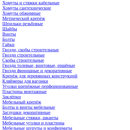
Хомуты и стяжки кабельные
Хомуты сантехнические
Хомуты обжимные
Метрический крепёж
Шпильки резьбовые
Шайбы
Винты
Болты
Гайки
Гвозди, скобы строительные
Гвозди строительные
Скобы строительные
Гвозди толевые, винтовые, ершёные
Гвозди финишные и декоративные
Крепёж для деревянных конструкций
Кляймеры для вагонки
Уголки крепёжные перфорированные
Пластины монтажные
Заклёпки
Мебельный крепёж
Болты и винты мебельные
Заглушки декоративные
Мебельные стяжки, шканты
Мебельные уголки и пластины
Мебельные шурупы и конфирматы