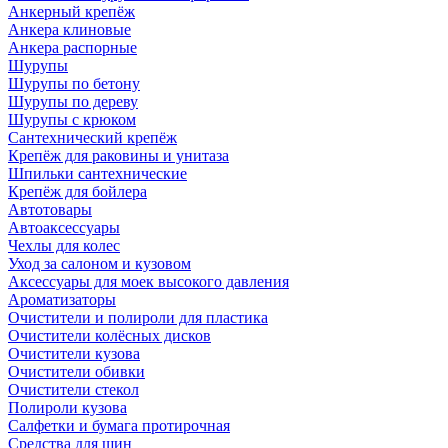
Анкерный крепёж
Анкера клиновые
Анкера распорные
Шурупы
Шурупы по бетону
Шурупы по дереву
Шурупы с крюком
Сантехнический крепёж
Крепёж для раковины и унитаза
Шпильки сантехнические
Крепёж для бойлера
Автотовары
Автоаксессуары
Чехлы для колес
Уход за салоном и кузовом
Аксессуары для моек высокого давления
Ароматизаторы
Очистители и полироли для пластика
Очистители колёсных дисков
Очистители кузова
Очистители обивки
Очистители стекол
Полироли кузова
Салфетки и бумага протирочная
Средства для шин