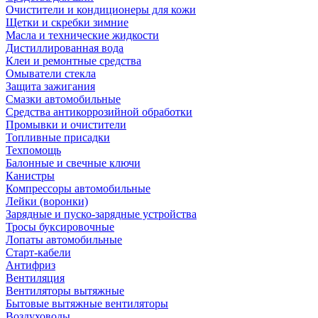
Очистители и кондиционеры для кожи
Щетки и скребки зимние
Масла и технические жидкости
Дистиллированная вода
Клеи и ремонтные средства
Омыватели стекла
Защита зажигания
Смазки автомобильные
Средства антикоррозийной обработки
Промывки и очистители
Топливные присадки
Техпомощь
Балонные и свечные ключи
Канистры
Компрессоры автомобильные
Лейки (воронки)
Зарядные и пуско-зарядные устройства
Тросы буксировочные
Лопаты автомобильные
Старт-кабели
Антифриз
Вентиляция
Вентиляторы вытяжные
Бытовые вытяжные вентиляторы
Воздуховоды