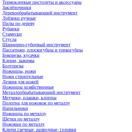
Термоклеевые пистолеты и аксессуары
Заклёпочники
Деревообрабатывающий инструмент
Лобзики ручные
Пилы по дереву
Рубанки
Стамески
Стусла
Шарнирно-губцевый инструмент
Пассатижи, плоскогубцы и тонкогубцы
Бокорезы, кусачки
Клещи, зажимы
Болторезы
Ножницы, ножи
Ножи строительные
Лезвия для ножей
Ножницы хозяйственные
Металлообрабатывающий инструмент
Метчики, плашки, клоппы
Полотна для ножовок по металлу
Напильники
Ножницы по металлу
Щетки по металлу
Ножовки по металлу
Ключи гаечные, разводные, головки