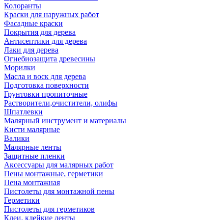
Колоранты
Краски для наружных работ
Фасадные краски
Покрытия для дерева
Антисептики для дерева
Лаки для дерева
Огнебиозащита древесины
Морилки
Масла и воск для дерева
Подготовка поверхности
Грунтовки пропиточные
Растворители,очистители, олифы
Шпатлевки
Малярный инструмент и материалы
Кисти малярные
Валики
Малярные ленты
Защитные пленки
Аксессуары для малярных работ
Пены монтажные, герметики
Пена монтажная
Пистолеты для монтажной пены
Герметики
Пистолеты для герметиков
Клеи, клейкие ленты