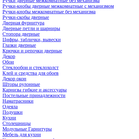
Ручки дверные межкомнатные без механизма
Ручки-кнобы дверные межкомнатные с механизмом
Ручки-кнобы межкомнатные без механизма
Ручки-скобы дверные
Дверная фурнитура
Дверные петли и шарниры
Стопора дверные
Цифры, таблички, вывески
Глазки дверные
Крючки и цепочки дверные
Декор
Обои
Стеклообои и стеклохолст
Клей и средства для обоев
Декор окон
Шторы рулонные
Карнизы гибкие и аксессуары
Постельные принадлежности
Наматрасники
Одеяла
Подушки
Кухни
Столешницы
Модульные Гарнитуры
Мебель для кухни