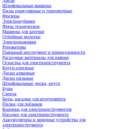
Дрели
Шлифовальные машины
Пилы циркулярные и торцовочные
Фрезеры
Электрорубанки
Фены технические
Машины для заточки
Отбойные молотки
Электроножовки
Реноваторы
Паяльный инструмент и принадлежности
Расходные материалы для паяния
Оснастка для электроинструмента
Круги отрезные
Диски алмазные
Диски пильные
Шлифовальные диски, круги
Буры
Сверла
Биты, насадки для шуруповёрта
Пилки для лобзиков
Коронки для электроинструментов
Насадки для электроинструмента
Аккумуляторы и зарядные устройства для
электроинструмента