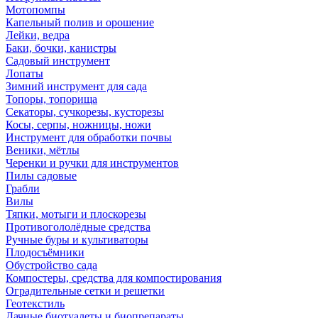
Мотопомпы
Капельный полив и орошение
Лейки, ведра
Баки, бочки, канистры
Садовый инструмент
Лопаты
Зимний инструмент для сада
Топоры, топорища
Секаторы, сучкорезы, кусторезы
Косы, серпы, ножницы, ножи
Инструмент для обработки почвы
Веники, мётлы
Черенки и ручки для инструментов
Пилы садовые
Грабли
Вилы
Тяпки, мотыги и плоскорезы
Противогололёдные средства
Ручные буры и культиваторы
Плодосъёмники
Обустройство сада
Компостеры, средства для компостирования
Оградительные сетки и решетки
Геотекстиль
Дачные биотуалеты и биопрепараты