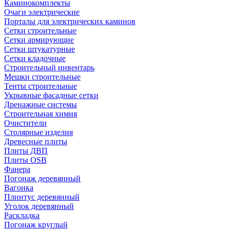
Каминокомплекты
Очаги электрические
Порталы для электрических каминов
Сетки строительные
Сетки армирующие
Сетки штукатурные
Сетки кладочные
Строительный инвентарь
Мешки строительные
Тенты строительные
Укрывные фасадные сетки
Дренажные системы
Строительная химия
Очистители
Столярные изделия
Древесные плиты
Плиты ДВП
Плиты OSB
Фанера
Погонаж деревянный
Вагонка
Плинтус деревянный
Уголок деревянный
Раскладка
Погонаж круглый