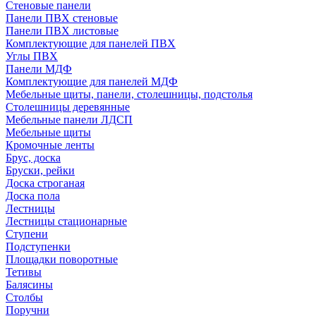
Стеновые панели
Панели ПВХ стеновые
Панели ПВХ листовые
Комплектующие для панелей ПВХ
Углы ПВХ
Панели МДФ
Комплектующие для панелей МДФ
Мебельные щиты, панели, столешницы, подстолья
Столешницы деревянные
Мебельные панели ЛДСП
Мебельные щиты
Кромочные ленты
Брус, доска
Бруски, рейки
Доска строганая
Доска пола
Лестницы
Лестницы стационарные
Ступени
Подступенки
Площадки поворотные
Тетивы
Балясины
Столбы
Поручни