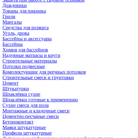
Дождевики
Товары для пикника
Грили
Мангалы
Средства для розжига
Уголь, дрова
Бассейны и аксессуары
Бассейны
Химия для бассейнов
Надувные матрасы и круги
Строительные материалы
Потолки подвесные
Комплектующие для реечных потолков
Строительные смеси и грунтовки
Цемент
Штукатурки
Шпаклёвки сухие
Шпаклёвки готовые к применению
Сухие смеси для пола
Монтажные и кладочные смеси
Цементно-песчаные смеси
Бетоноконтакт
Маяки штукатурные
Профили штукатурные