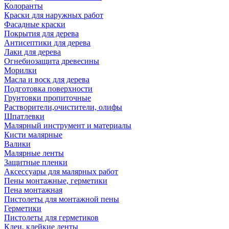
Колоранты
Краски для наружных работ
Фасадные краски
Покрытия для дерева
Антисептики для дерева
Лаки для дерева
Огнебиозащита древесины
Морилки
Масла и воск для дерева
Подготовка поверхности
Грунтовки пропиточные
Растворители,очистители, олифы
Шпатлевки
Малярный инструмент и материалы
Кисти малярные
Валики
Малярные ленты
Защитные пленки
Аксессуары для малярных работ
Пены монтажные, герметики
Пена монтажная
Пистолеты для монтажной пены
Герметики
Пистолеты для герметиков
Клеи, клейкие ленты