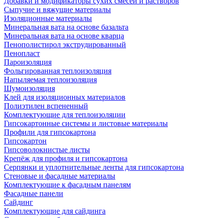
Добавки и модификаторы сухих смесей и растворов
Сыпучие и вяжущие материалы
Изоляционные материалы
Минеральная вата на основе базальта
Минеральная вата на основе кварца
Пенополистирол экструдированный
Пенопласт
Пароизоляция
Фольгированная теплоизоляция
Напыляемая теплоизоляция
Шумоизоляция
Клей для изоляционных материалов
Полиэтилен вспененный
Комплектующие для теплоизоляции
Гипсокартонные системы и листовые материалы
Профили для гипсокартона
Гипсокартон
Гипсоволокнистые листы
Крепёж для профиля и гипсокартона
Серпянки и уплотнительные ленты для гипсокартона
Стеновые и фасадные материалы
Комплектующие к фасадным панелям
Фасадные панели
Сайдинг
Комплектующие для сайдинга