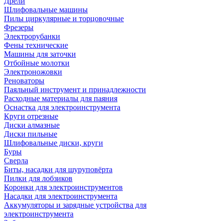
Дрели
Шлифовальные машины
Пилы циркулярные и торцовочные
Фрезеры
Электрорубанки
Фены технические
Машины для заточки
Отбойные молотки
Электроножовки
Реноваторы
Паяльный инструмент и принадлежности
Расходные материалы для паяния
Оснастка для электроинструмента
Круги отрезные
Диски алмазные
Диски пильные
Шлифовальные диски, круги
Буры
Сверла
Биты, насадки для шуруповёрта
Пилки для лобзиков
Коронки для электроинструментов
Насадки для электроинструмента
Аккумуляторы и зарядные устройства для
электроинструмента