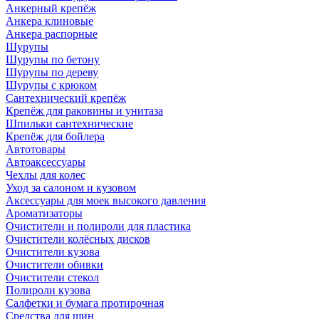
Анкерный крепёж
Анкера клиновые
Анкера распорные
Шурупы
Шурупы по бетону
Шурупы по дереву
Шурупы с крюком
Сантехнический крепёж
Крепёж для раковины и унитаза
Шпильки сантехнические
Крепёж для бойлера
Автотовары
Автоаксессуары
Чехлы для колес
Уход за салоном и кузовом
Аксессуары для моек высокого давления
Ароматизаторы
Очистители и полироли для пластика
Очистители колёсных дисков
Очистители кузова
Очистители обивки
Очистители стекол
Полироли кузова
Салфетки и бумага протирочная
Средства для шин