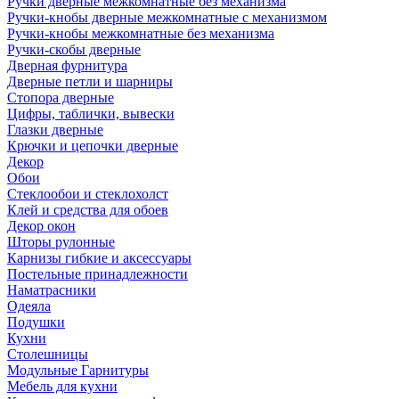
Ручки дверные межкомнатные без механизма
Ручки-кнобы дверные межкомнатные с механизмом
Ручки-кнобы межкомнатные без механизма
Ручки-скобы дверные
Дверная фурнитура
Дверные петли и шарниры
Стопора дверные
Цифры, таблички, вывески
Глазки дверные
Крючки и цепочки дверные
Декор
Обои
Стеклообои и стеклохолст
Клей и средства для обоев
Декор окон
Шторы рулонные
Карнизы гибкие и аксессуары
Постельные принадлежности
Наматрасники
Одеяла
Подушки
Кухни
Столешницы
Модульные Гарнитуры
Мебель для кухни