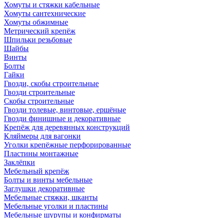
Хомуты и стяжки кабельные
Хомуты сантехнические
Хомуты обжимные
Метрический крепёж
Шпильки резьбовые
Шайбы
Винты
Болты
Гайки
Гвозди, скобы строительные
Гвозди строительные
Скобы строительные
Гвозди толевые, винтовые, ершёные
Гвозди финишные и декоративные
Крепёж для деревянных конструкций
Кляймеры для вагонки
Уголки крепёжные перфорированные
Пластины монтажные
Заклёпки
Мебельный крепёж
Болты и винты мебельные
Заглушки декоративные
Мебельные стяжки, шканты
Мебельные уголки и пластины
Мебельные шурупы и конфирматы