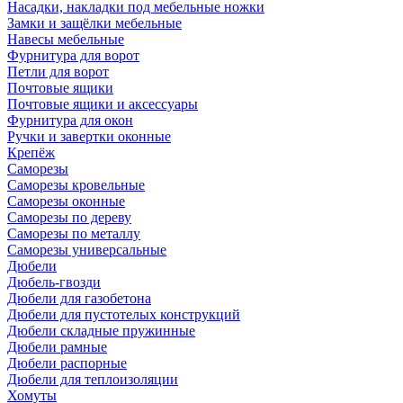
Насадки, накладки под мебельные ножки
Замки и защёлки мебельные
Навесы мебельные
Фурнитура для ворот
Петли для ворот
Почтовые ящики
Почтовые ящики и аксессуары
Фурнитура для окон
Ручки и завертки оконные
Крепёж
Саморезы
Саморезы кровельные
Саморезы оконные
Саморезы по дереву
Саморезы по металлу
Саморезы универсальные
Дюбели
Дюбель-гвозди
Дюбели для газобетона
Дюбели для пустотелых конструкций
Дюбели складные пружинные
Дюбели рамные
Дюбели распорные
Дюбели для теплоизоляции
Хомуты