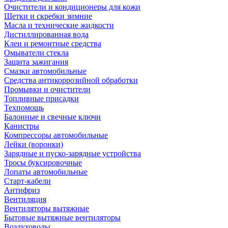
Очистители и кондиционеры для кожи
Щетки и скребки зимние
Масла и технические жидкости
Дистиллированная вода
Клеи и ремонтные средства
Омыватели стекла
Защита зажигания
Смазки автомобильные
Средства антикоррозийной обработки
Промывки и очистители
Топливные присадки
Техпомощь
Балонные и свечные ключи
Канистры
Компрессоры автомобильные
Лейки (воронки)
Зарядные и пуско-зарядные устройства
Тросы буксировочные
Лопаты автомобильные
Старт-кабели
Антифриз
Вентиляция
Вентиляторы вытяжные
Бытовые вытяжные вентиляторы
Воздуховоды