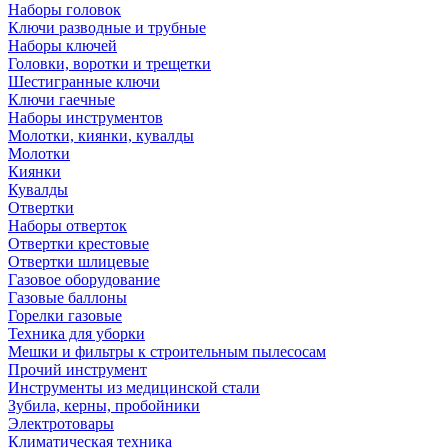
Наборы головок
Ключи разводные и трубные
Наборы ключей
Головки, воротки и трещетки
Шестигранные ключи
Ключи гаечные
Наборы инструментов
Молотки, киянки, кувалды
Молотки
Киянки
Кувалды
Отвертки
Наборы отверток
Отвертки крестовые
Отвертки шлицевые
Газовое оборудование
Газовые баллоны
Горелки газовые
Техника для уборки
Мешки и фильтры к строительным пылесосам
Прочий инструмент
Инструменты из медицинской стали
Зубила, керны, пробойники
Электротовары
Климатическая техника