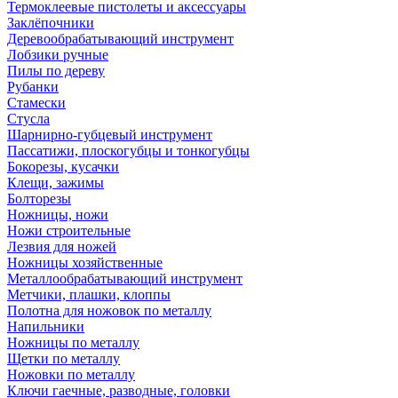
Термоклеевые пистолеты и аксессуары
Заклёпочники
Деревообрабатывающий инструмент
Лобзики ручные
Пилы по дереву
Рубанки
Стамески
Стусла
Шарнирно-губцевый инструмент
Пассатижи, плоскогубцы и тонкогубцы
Бокорезы, кусачки
Клещи, зажимы
Болторезы
Ножницы, ножи
Ножи строительные
Лезвия для ножей
Ножницы хозяйственные
Металлообрабатывающий инструмент
Метчики, плашки, клоппы
Полотна для ножовок по металлу
Напильники
Ножницы по металлу
Щетки по металлу
Ножовки по металлу
Ключи гаечные, разводные, головки