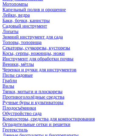
Мотопомпы
Капельный полив и орошение
Лейки, ведра
Баки, бочки, канистры
Садовый инструмент
Лопаты
Зимний инструмент для сада
Топоры, топорища
Секаторы, сучкорезы, кусторезы
Косы, серпы, ножницы, ножи
Инструмент для обработки почвы
Веники, мётлы
Черенки и ручки для инструментов
Пилы садовые
Грабли
Вилы
Тяпки, мотыги и плоскорезы
Противогололёдные средства
Ручные буры и культиваторы
Плодосъёмники
Обустройство сада
Компостеры, средства для компостирования
Оградительные сетки и решетки
Геотекстиль
Дачные биотуалеты и биопрепараты