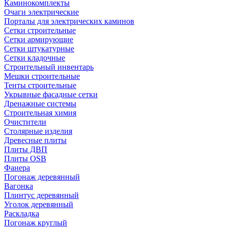
Каминокомплекты
Очаги электрические
Порталы для электрических каминов
Сетки строительные
Сетки армирующие
Сетки штукатурные
Сетки кладочные
Строительный инвентарь
Мешки строительные
Тенты строительные
Укрывные фасадные сетки
Дренажные системы
Строительная химия
Очистители
Столярные изделия
Древесные плиты
Плиты ДВП
Плиты OSB
Фанера
Погонаж деревянный
Вагонка
Плинтус деревянный
Уголок деревянный
Раскладка
Погонаж круглый