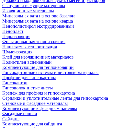
Добавки и модификаторы сухих смесей и растворов
Сыпучие и вяжущие материалы
Изоляционные материалы
Минеральная вата на основе базальта
Минеральная вата на основе кварца
Пенополистирол экструдированный
Пенопласт
Пароизоляция
Фольгированная теплоизоляция
Напыляемая теплоизоляция
Шумоизоляция
Клей для изоляционных материалов
Полиэтилен вспененный
Комплектующие для теплоизоляции
Гипсокартонные системы и листовые материалы
Профили для гипсокартона
Гипсокартон
Гипсоволокнистые листы
Крепёж для профиля и гипсокартона
Серпянки и уплотнительные ленты для гипсокартона
Стеновые и фасадные материалы
Комплектующие к фасадным панелям
Фасадные панели
Сайдинг
Комплектующие для сайдинга