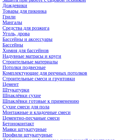
Дождевики
Товары для пикника
Грили
Мангалы
Средства для розжига
Уголь, дрова
Бассейны и аксессуары
Бассейны
Химия для бассейнов
Надувные матрасы и круги
Строительные материалы
Потолки подвесные
Комплектующие для реечных потолков
Строительные смеси и грунтовки
Цемент
Штукатурки
Шпаклёвки сухие
Шпаклёвки готовые к применению
Сухие смеси для пола
Монтажные и кладочные смеси
Цементно-песчаные смеси
Бетоноконтакт
Маяки штукатурные
Профили штукатурные