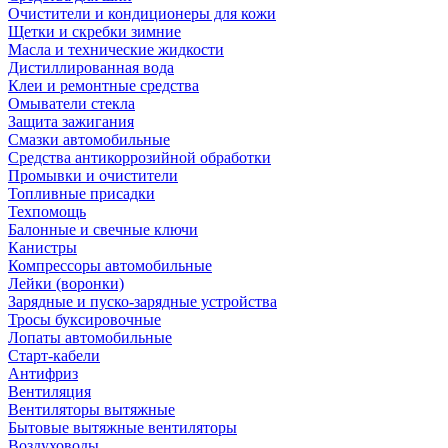
Очистители и кондиционеры для кожи
Щетки и скребки зимние
Масла и технические жидкости
Дистиллированная вода
Клеи и ремонтные средства
Омыватели стекла
Защита зажигания
Смазки автомобильные
Средства антикоррозийной обработки
Промывки и очистители
Топливные присадки
Техпомощь
Балонные и свечные ключи
Канистры
Компрессоры автомобильные
Лейки (воронки)
Зарядные и пуско-зарядные устройства
Тросы буксировочные
Лопаты автомобильные
Старт-кабели
Антифриз
Вентиляция
Вентиляторы вытяжные
Бытовые вытяжные вентиляторы
Воздуховоды