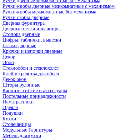
Ручки дверные межкомнатные без механизма
Ручки-кнобы дверные межкомнатные с механизмом
Ручки-кнобы межкомнатные без механизма
Ручки-скобы дверные
Дверная фурнитура
Дверные петли и шарниры
Стопора дверные
Цифры, таблички, вывески
Глазки дверные
Крючки и цепочки дверные
Декор
Обои
Стеклообои и стеклохолст
Клей и средства для обоев
Декор окон
Шторы рулонные
Карнизы гибкие и аксессуары
Постельные принадлежности
Наматрасники
Одеяла
Подушки
Кухни
Столешницы
Модульные Гарнитуры
Мебель для кухни