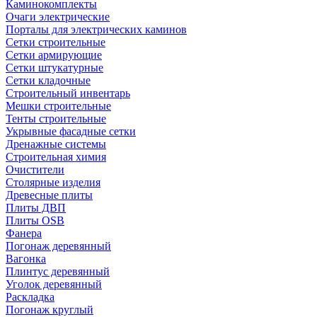
Каминокомплекты
Очаги электрические
Порталы для электрических каминов
Сетки строительные
Сетки армирующие
Сетки штукатурные
Сетки кладочные
Строительный инвентарь
Мешки строительные
Тенты строительные
Укрывные фасадные сетки
Дренажные системы
Строительная химия
Очистители
Столярные изделия
Древесные плиты
Плиты ДВП
Плиты OSB
Фанера
Погонаж деревянный
Вагонка
Плинтус деревянный
Уголок деревянный
Раскладка
Погонаж круглый