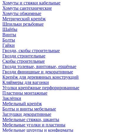
Хомуты и стяжки кабельные
Хомуты сантехнические
Хомуты обжимные
Метрический крепёж
Шпильки резьбовые
Шайбы
Винты
Болты
Гайки
Гвозди, скобы строительные
Гвозди строительные
Скобы строительные
Гвозди толевые, винтовые, ершёные
Гвозди финишные и декоративные
Крепёж для деревянных конструкций
Кляймеры для вагонки
Уголки крепёжные перфорированные
Пластины монтажные
Заклёпки
Мебельный крепёж
Болты и винты мебельные
Заглушки декоративные
Мебельные стяжки, шканты
Мебельные уголки и пластины
Мебельные шурупы и конфирматы