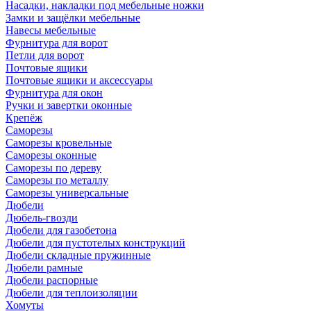
Насадки, накладки под мебельные ножки
Замки и защёлки мебельные
Навесы мебельные
Фурнитура для ворот
Петли для ворот
Почтовые ящики
Почтовые ящики и аксессуары
Фурнитура для окон
Ручки и завертки оконные
Крепёж
Саморезы
Саморезы кровельные
Саморезы оконные
Саморезы по дереву
Саморезы по металлу
Саморезы универсальные
Дюбели
Дюбель-гвозди
Дюбели для газобетона
Дюбели для пустотелых конструкций
Дюбели складные пружинные
Дюбели рамные
Дюбели распорные
Дюбели для теплоизоляции
Хомуты