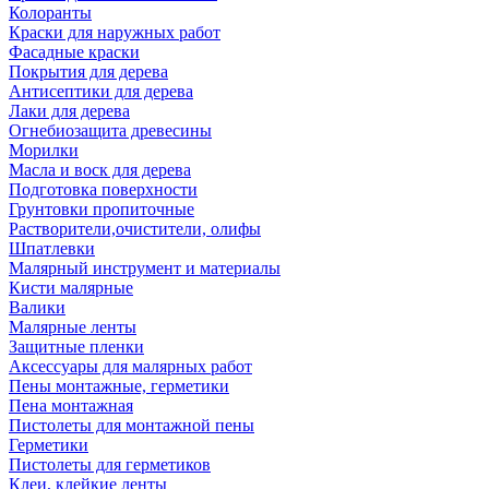
Колоранты
Краски для наружных работ
Фасадные краски
Покрытия для дерева
Антисептики для дерева
Лаки для дерева
Огнебиозащита древесины
Морилки
Масла и воск для дерева
Подготовка поверхности
Грунтовки пропиточные
Растворители,очистители, олифы
Шпатлевки
Малярный инструмент и материалы
Кисти малярные
Валики
Малярные ленты
Защитные пленки
Аксессуары для малярных работ
Пены монтажные, герметики
Пена монтажная
Пистолеты для монтажной пены
Герметики
Пистолеты для герметиков
Клеи, клейкие ленты