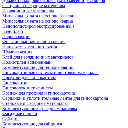
Добавки и модификаторы сухих смесей и растворов
Сыпучие и вяжущие материалы
Изоляционные материалы
Минеральная вата на основе базальта
Минеральная вата на основе кварца
Пенополистирол экструдированный
Пенопласт
Пароизоляция
Фольгированная теплоизоляция
Напыляемая теплоизоляция
Шумоизоляция
Клей для изоляционных материалов
Полиэтилен вспененный
Комплектующие для теплоизоляции
Гипсокартонные системы и листовые материалы
Профили для гипсокартона
Гипсокартон
Гипсоволокнистые листы
Крепёж для профиля и гипсокартона
Серпянки и уплотнительные ленты для гипсокартона
Стеновые и фасадные материалы
Комплектующие к фасадным панелям
Фасадные панели
Сайдинг
Комплектующие для сайдинга