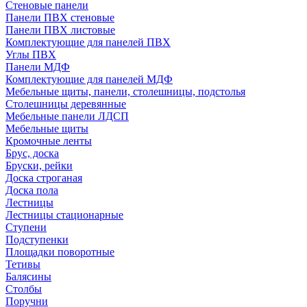
Стеновые панели
Панели ПВХ стеновые
Панели ПВХ листовые
Комплектующие для панелей ПВХ
Углы ПВХ
Панели МДФ
Комплектующие для панелей МДФ
Мебельные щиты, панели, столешницы, подстолья
Столешницы деревянные
Мебельные панели ЛДСП
Мебельные щиты
Кромочные ленты
Брус, доска
Бруски, рейки
Доска строганая
Доска пола
Лестницы
Лестницы стационарные
Ступени
Подступенки
Площадки поворотные
Тетивы
Балясины
Столбы
Поручни