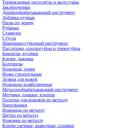
Термоклеевые пистолеты и аксессуары
Заклёпочники
Деревообрабатывающий инструмент
Лобзики ручные
Пилы по дереву
Рубанки
Стамески
Стусла
Шарнирно-губцевый инструмент
Пассатижи, плоскогубцы и тонкогубцы
Бокорезы, кусачки
Клещи, зажимы
Болторезы
Ножницы, ножи
Ножи строительные
Лезвия для ножей
Ножницы хозяйственные
Металлообрабатывающий инструмент
Метчики, плашки, клоппы
Полотна для ножовок по металлу
Напильники
Ножницы по металлу
Щетки по металлу
Ножовки по металлу
Ключи гаечные, разводные, головки