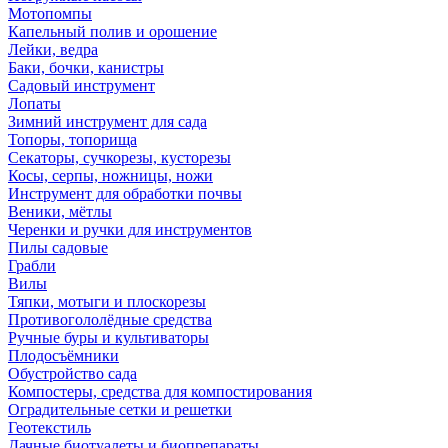
Мотопомпы
Капельный полив и орошение
Лейки, ведра
Баки, бочки, канистры
Садовый инструмент
Лопаты
Зимний инструмент для сада
Топоры, топорища
Секаторы, сучкорезы, кусторезы
Косы, серпы, ножницы, ножи
Инструмент для обработки почвы
Веники, мётлы
Черенки и ручки для инструментов
Пилы садовые
Грабли
Вилы
Тяпки, мотыги и плоскорезы
Противогололёдные средства
Ручные буры и культиваторы
Плодосъёмники
Обустройство сада
Компостеры, средства для компостирования
Оградительные сетки и решетки
Геотекстиль
Дачные биотуалеты и биопрепараты