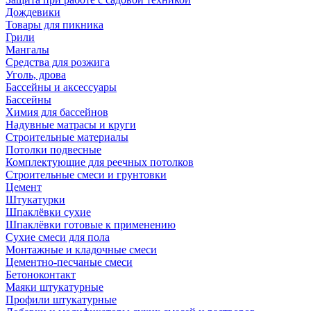
Дождевики
Товары для пикника
Грили
Мангалы
Средства для розжига
Уголь, дрова
Бассейны и аксессуары
Бассейны
Химия для бассейнов
Надувные матрасы и круги
Строительные материалы
Потолки подвесные
Комплектующие для реечных потолков
Строительные смеси и грунтовки
Цемент
Штукатурки
Шпаклёвки сухие
Шпаклёвки готовые к применению
Сухие смеси для пола
Монтажные и кладочные смеси
Цементно-песчаные смеси
Бетоноконтакт
Маяки штукатурные
Профили штукатурные