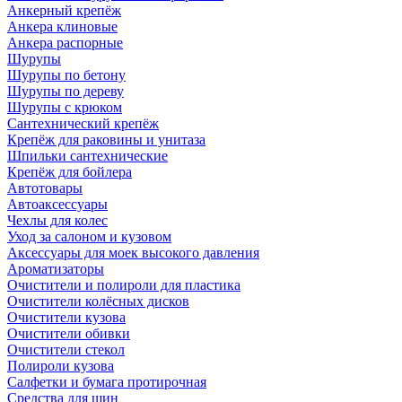
Анкерный крепёж
Анкера клиновые
Анкера распорные
Шурупы
Шурупы по бетону
Шурупы по дереву
Шурупы с крюком
Сантехнический крепёж
Крепёж для раковины и унитаза
Шпильки сантехнические
Крепёж для бойлера
Автотовары
Автоаксессуары
Чехлы для колес
Уход за салоном и кузовом
Аксессуары для моек высокого давления
Ароматизаторы
Очистители и полироли для пластика
Очистители колёсных дисков
Очистители кузова
Очистители обивки
Очистители стекол
Полироли кузова
Салфетки и бумага протирочная
Средства для шин