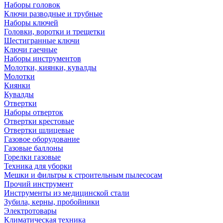
Наборы головок
Ключи разводные и трубные
Наборы ключей
Головки, воротки и трещетки
Шестигранные ключи
Ключи гаечные
Наборы инструментов
Молотки, киянки, кувалды
Молотки
Киянки
Кувалды
Отвертки
Наборы отверток
Отвертки крестовые
Отвертки шлицевые
Газовое оборудование
Газовые баллоны
Горелки газовые
Техника для уборки
Мешки и фильтры к строительным пылесосам
Прочий инструмент
Инструменты из медицинской стали
Зубила, керны, пробойники
Электротовары
Климатическая техника