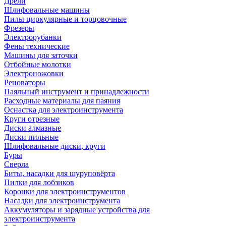
Дрели
Шлифовальные машины
Пилы циркулярные и торцовочные
Фрезеры
Электрорубанки
Фены технические
Машины для заточки
Отбойные молотки
Электроножовки
Реноваторы
Паяльный инструмент и принадлежности
Расходные материалы для паяния
Оснастка для электроинструмента
Круги отрезные
Диски алмазные
Диски пильные
Шлифовальные диски, круги
Буры
Сверла
Биты, насадки для шуруповёрта
Пилки для лобзиков
Коронки для электроинструментов
Насадки для электроинструмента
Аккумуляторы и зарядные устройства для
электроинструмента