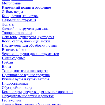
Мотопомпы
Капельный полив и орошение
Лейки, ведра
Баки, бочки, канистры
Садовый инструмент
Лопаты
Зимний инструмент для сада
Топоры, топорища
Секаторы, сучкорезы, кусторезы
Косы, серпы, ножницы, ножи
Инструмент для обработки почвы
Веники, мётлы
Черенки и ручки для инструментов
Пилы садовые
Грабли
Вилы
Тяпки, мотыги и плоскорезы
Противогололёдные средства
Ручные буры и культиваторы
Плодосъёмники
Обустройство сада
Компостеры, средства для компостирования
Оградительные сетки и решетки
Геотекстиль
Дачные биотуалеты и биопрепараты