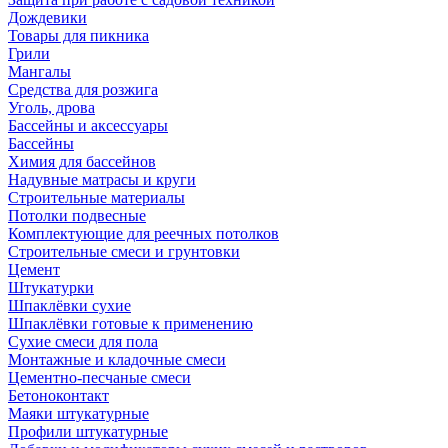
Дождевики
Товары для пикника
Грили
Мангалы
Средства для розжига
Уголь, дрова
Бассейны и аксессуары
Бассейны
Химия для бассейнов
Надувные матрасы и круги
Строительные материалы
Потолки подвесные
Комплектующие для реечных потолков
Строительные смеси и грунтовки
Цемент
Штукатурки
Шпаклёвки сухие
Шпаклёвки готовые к применению
Сухие смеси для пола
Монтажные и кладочные смеси
Цементно-песчаные смеси
Бетоноконтакт
Маяки штукатурные
Профили штукатурные