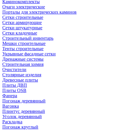
Каминокомплекты
Очаги электрические
Порталы для электрических каминов
Сетки строительные
Сетки армирующие
Сетки штукатурные
Сетки кладочные
Строительный инвентарь
Мешки строительные
Тенты строительные
Укрывные фасадные сетки
Дренажные системы
Строительная химия
Очистители
Столярные изделия
Древесные плиты
Плиты ДВП
Плиты OSB
Фанера
Погонаж деревянный
Вагонка
Плинтус деревянный
Уголок деревянный
Раскладка
Погонаж круглый