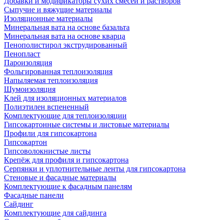
Добавки и модификаторы сухих смесей и растворов
Сыпучие и вяжущие материалы
Изоляционные материалы
Минеральная вата на основе базальта
Минеральная вата на основе кварца
Пенополистирол экструдированный
Пенопласт
Пароизоляция
Фольгированная теплоизоляция
Напыляемая теплоизоляция
Шумоизоляция
Клей для изоляционных материалов
Полиэтилен вспененный
Комплектующие для теплоизоляции
Гипсокартонные системы и листовые материалы
Профили для гипсокартона
Гипсокартон
Гипсоволокнистые листы
Крепёж для профиля и гипсокартона
Серпянки и уплотнительные ленты для гипсокартона
Стеновые и фасадные материалы
Комплектующие к фасадным панелям
Фасадные панели
Сайдинг
Комплектующие для сайдинга