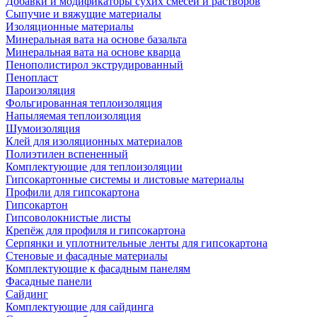
Добавки и модификаторы сухих смесей и растворов
Сыпучие и вяжущие материалы
Изоляционные материалы
Минеральная вата на основе базальта
Минеральная вата на основе кварца
Пенополистирол экструдированный
Пенопласт
Пароизоляция
Фольгированная теплоизоляция
Напыляемая теплоизоляция
Шумоизоляция
Клей для изоляционных материалов
Полиэтилен вспененный
Комплектующие для теплоизоляции
Гипсокартонные системы и листовые материалы
Профили для гипсокартона
Гипсокартон
Гипсоволокнистые листы
Крепёж для профиля и гипсокартона
Серпянки и уплотнительные ленты для гипсокартона
Стеновые и фасадные материалы
Комплектующие к фасадным панелям
Фасадные панели
Сайдинг
Комплектующие для сайдинга