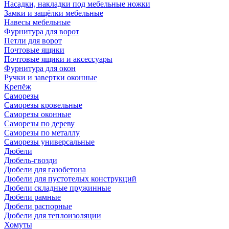
Насадки, накладки под мебельные ножки
Замки и защёлки мебельные
Навесы мебельные
Фурнитура для ворот
Петли для ворот
Почтовые ящики
Почтовые ящики и аксессуары
Фурнитура для окон
Ручки и завертки оконные
Крепёж
Саморезы
Саморезы кровельные
Саморезы оконные
Саморезы по дереву
Саморезы по металлу
Саморезы универсальные
Дюбели
Дюбель-гвозди
Дюбели для газобетона
Дюбели для пустотелых конструкций
Дюбели складные пружинные
Дюбели рамные
Дюбели распорные
Дюбели для теплоизоляции
Хомуты