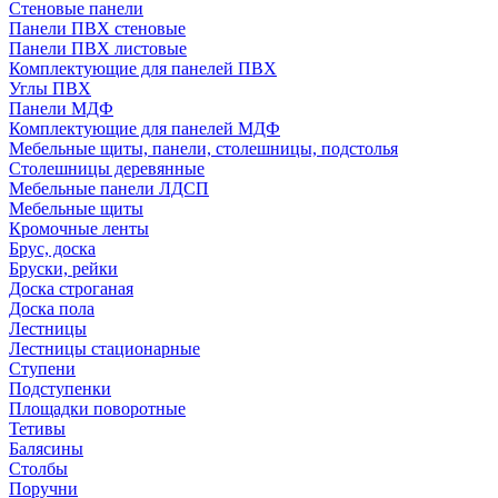
Стеновые панели
Панели ПВХ стеновые
Панели ПВХ листовые
Комплектующие для панелей ПВХ
Углы ПВХ
Панели МДФ
Комплектующие для панелей МДФ
Мебельные щиты, панели, столешницы, подстолья
Столешницы деревянные
Мебельные панели ЛДСП
Мебельные щиты
Кромочные ленты
Брус, доска
Бруски, рейки
Доска строганая
Доска пола
Лестницы
Лестницы стационарные
Ступени
Подступенки
Площадки поворотные
Тетивы
Балясины
Столбы
Поручни