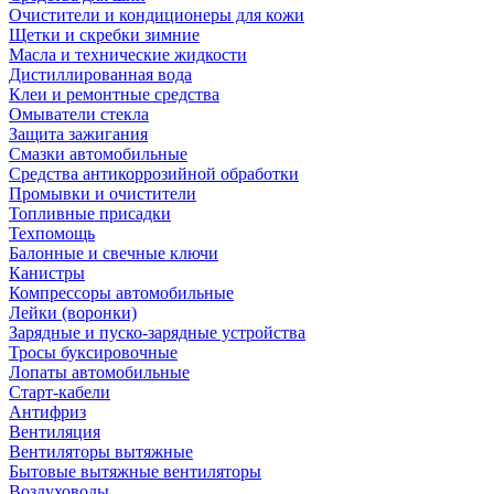
Очистители и кондиционеры для кожи
Щетки и скребки зимние
Масла и технические жидкости
Дистиллированная вода
Клеи и ремонтные средства
Омыватели стекла
Защита зажигания
Смазки автомобильные
Средства антикоррозийной обработки
Промывки и очистители
Топливные присадки
Техпомощь
Балонные и свечные ключи
Канистры
Компрессоры автомобильные
Лейки (воронки)
Зарядные и пуско-зарядные устройства
Тросы буксировочные
Лопаты автомобильные
Старт-кабели
Антифриз
Вентиляция
Вентиляторы вытяжные
Бытовые вытяжные вентиляторы
Воздуховоды