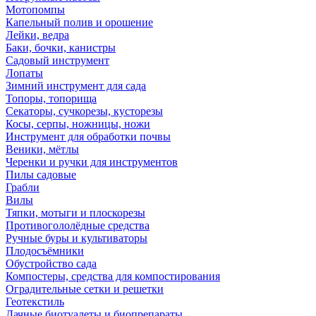
Мотопомпы
Капельный полив и орошение
Лейки, ведра
Баки, бочки, канистры
Садовый инструмент
Лопаты
Зимний инструмент для сада
Топоры, топорища
Секаторы, сучкорезы, кусторезы
Косы, серпы, ножницы, ножи
Инструмент для обработки почвы
Веники, мётлы
Черенки и ручки для инструментов
Пилы садовые
Грабли
Вилы
Тяпки, мотыги и плоскорезы
Противогололёдные средства
Ручные буры и культиваторы
Плодосъёмники
Обустройство сада
Компостеры, средства для компостирования
Оградительные сетки и решетки
Геотекстиль
Дачные биотуалеты и биопрепараты