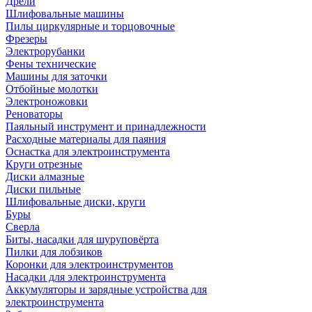
Дрели
Шлифовальные машины
Пилы циркулярные и торцовочные
Фрезеры
Электрорубанки
Фены технические
Машины для заточки
Отбойные молотки
Электроножовки
Реноваторы
Паяльный инструмент и принадлежности
Расходные материалы для паяния
Оснастка для электроинструмента
Круги отрезные
Диски алмазные
Диски пильные
Шлифовальные диски, круги
Буры
Сверла
Биты, насадки для шуруповёрта
Пилки для лобзиков
Коронки для электроинструментов
Насадки для электроинструмента
Аккумуляторы и зарядные устройства для
электроинструмента