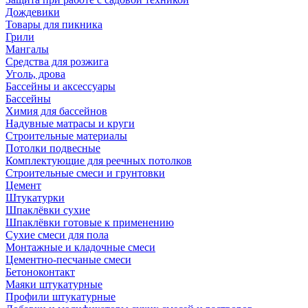
Дождевики
Товары для пикника
Грили
Мангалы
Средства для розжига
Уголь, дрова
Бассейны и аксессуары
Бассейны
Химия для бассейнов
Надувные матрасы и круги
Строительные материалы
Потолки подвесные
Комплектующие для реечных потолков
Строительные смеси и грунтовки
Цемент
Штукатурки
Шпаклёвки сухие
Шпаклёвки готовые к применению
Сухие смеси для пола
Монтажные и кладочные смеси
Цементно-песчаные смеси
Бетоноконтакт
Маяки штукатурные
Профили штукатурные