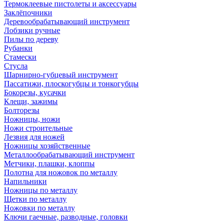
Термоклеевые пистолеты и аксессуары
Заклёпочники
Деревообрабатывающий инструмент
Лобзики ручные
Пилы по дереву
Рубанки
Стамески
Стусла
Шарнирно-губцевый инструмент
Пассатижи, плоскогубцы и тонкогубцы
Бокорезы, кусачки
Клещи, зажимы
Болторезы
Ножницы, ножи
Ножи строительные
Лезвия для ножей
Ножницы хозяйственные
Металлообрабатывающий инструмент
Метчики, плашки, клоппы
Полотна для ножовок по металлу
Напильники
Ножницы по металлу
Щетки по металлу
Ножовки по металлу
Ключи гаечные, разводные, головки