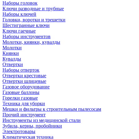
Наборы головок
Ключи разводные и трубные
Наборы ключей
Головки, воротки и трещетки
Шестигранные ключи
Ключи гаечные
Наборы инструментов
Молотки, киянки, кувалды
Молотки
Киянки
Кувалды
Отвертки
Наборы отверток
Отвертки крестовые
Отвертки шлицевые
Газовое оборудование
Газовые баллоны
Горелки газовые
Техника для уборки
Мешки и фильтры к строительным пылесосам
Прочий инструмент
Инструменты из медицинской стали
Зубила, керны, пробойники
Электротовары
Климатическая техника