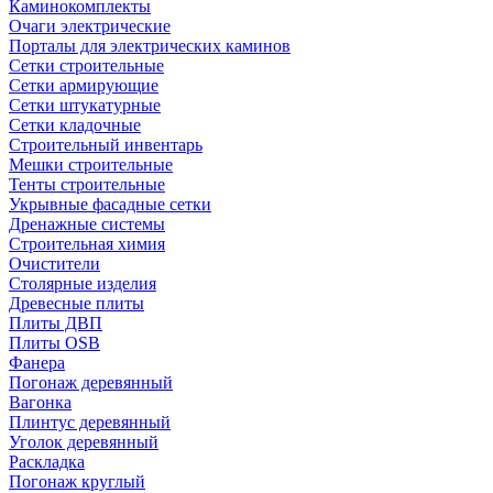
Каминокомплекты
Очаги электрические
Порталы для электрических каминов
Сетки строительные
Сетки армирующие
Сетки штукатурные
Сетки кладочные
Строительный инвентарь
Мешки строительные
Тенты строительные
Укрывные фасадные сетки
Дренажные системы
Строительная химия
Очистители
Столярные изделия
Древесные плиты
Плиты ДВП
Плиты OSB
Фанера
Погонаж деревянный
Вагонка
Плинтус деревянный
Уголок деревянный
Раскладка
Погонаж круглый