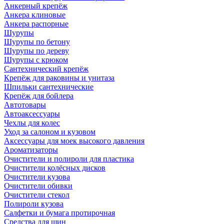
Анкерный крепёж
Анкера клиновые
Анкера распорные
Шурупы
Шурупы по бетону
Шурупы по дереву
Шурупы с крюком
Сантехнический крепёж
Крепёж для раковины и унитаза
Шпильки сантехнические
Крепёж для бойлера
Автотовары
Автоаксессуары
Чехлы для колес
Уход за салоном и кузовом
Аксессуары для моек высокого давления
Ароматизаторы
Очистители и полироли для пластика
Очистители колёсных дисков
Очистители кузова
Очистители обивки
Очистители стекол
Полироли кузова
Салфетки и бумага протирочная
Средства для шин