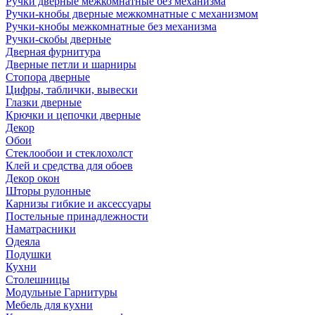
Ручки дверные межкомнатные без механизма
Ручки-кнобы дверные межкомнатные с механизмом
Ручки-кнобы межкомнатные без механизма
Ручки-скобы дверные
Дверная фурнитура
Дверные петли и шарниры
Стопора дверные
Цифры, таблички, вывески
Глазки дверные
Крючки и цепочки дверные
Декор
Обои
Стеклообои и стеклохолст
Клей и средства для обоев
Декор окон
Шторы рулонные
Карнизы гибкие и аксессуары
Постельные принадлежности
Наматрасники
Одеяла
Подушки
Кухни
Столешницы
Модульные Гарнитуры
Мебель для кухни