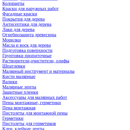
Колоранты
Краски для наружных работ
Фасадные краски
Покрытия для дерева
Антисептики для дерева
Лаки для дерева
Огнебиозащита древесины
Морилки
Масла и воск для дерева
Подготовка поверхности
Грунтовки пропиточные
Растворители,очистители, олифы
Шпатлевки
Малярный инструмент и материалы
Кисти малярные
Валики
Малярные ленты
Защитные пленки
Аксессуары для малярных работ
Пены монтажные, герметики
Пена монтажная
Пистолеты для монтажной пены
Герметики
Пистолеты для герметиков
Клеи, клейкие ленты