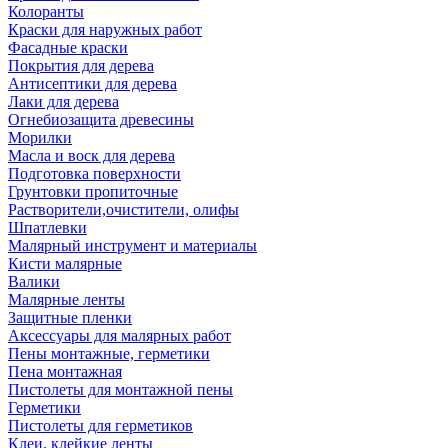
Колоранты
Краски для наружных работ
Фасадные краски
Покрытия для дерева
Антисептики для дерева
Лаки для дерева
Огнебиозащита древесины
Морилки
Масла и воск для дерева
Подготовка поверхности
Грунтовки пропиточные
Растворители,очистители, олифы
Шпатлевки
Малярный инструмент и материалы
Кисти малярные
Валики
Малярные ленты
Защитные пленки
Аксессуары для малярных работ
Пены монтажные, герметики
Пена монтажная
Пистолеты для монтажной пены
Герметики
Пистолеты для герметиков
Клеи, клейкие ленты