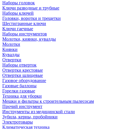
Наборы головок
Ключи разводные и трубные
Наборы ключей
Головки, воротки и трещетки
Шестигранные ключи
Ключи гаечные
Наборы инструментов
Молотки, киянки, кувалды
Молотки
Киянки
Кувалды
Отвертки
Наборы отверток
Отвертки крестовые
Отвертки шлицевые
Газовое оборудование
Газовые баллоны
Горелки газовые
Техника для уборки
Мешки и фильтры к строительным пылесосам
Прочий инструмент
Инструменты из медицинской стали
Зубила, керны, пробойники
Электротовары
Климатическая техника