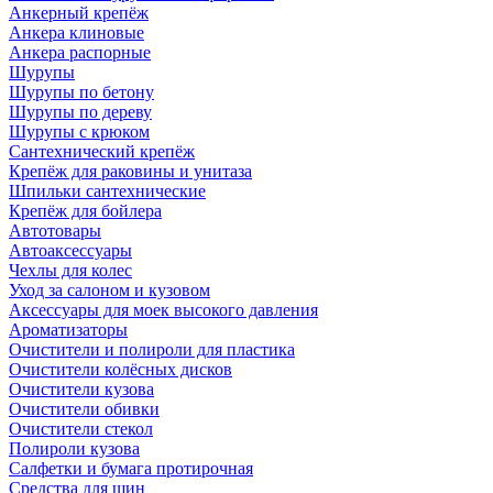
Анкерный крепёж
Анкера клиновые
Анкера распорные
Шурупы
Шурупы по бетону
Шурупы по дереву
Шурупы с крюком
Сантехнический крепёж
Крепёж для раковины и унитаза
Шпильки сантехнические
Крепёж для бойлера
Автотовары
Автоаксессуары
Чехлы для колес
Уход за салоном и кузовом
Аксессуары для моек высокого давления
Ароматизаторы
Очистители и полироли для пластика
Очистители колёсных дисков
Очистители кузова
Очистители обивки
Очистители стекол
Полироли кузова
Салфетки и бумага протирочная
Средства для шин