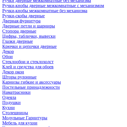
Ручки дверные межкомнатные без механизма
Ручки-кнобы дверные межкомнатные с механизмом
Ручки-кнобы межкомнатные без механизма
Ручки-скобы дверные
Дверная фурнитура
Дверные петли и шарниры
Стопора дверные
Цифры, таблички, вывески
Глазки дверные
Крючки и цепочки дверные
Декор
Обои
Стеклообои и стеклохолст
Клей и средства для обоев
Декор окон
Шторы рулонные
Карнизы гибкие и аксессуары
Постельные принадлежности
Наматрасники
Одеяла
Подушки
Кухни
Столешницы
Модульные Гарнитуры
Мебель для кухни