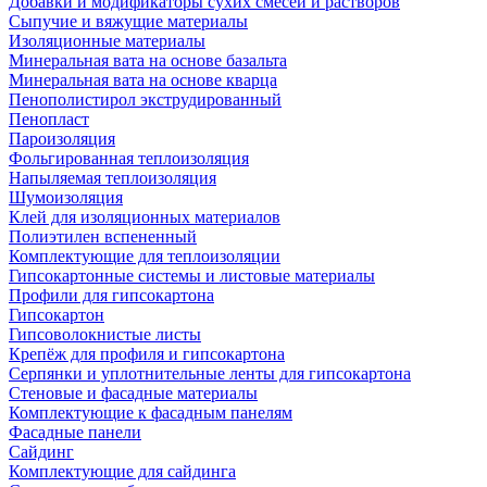
Добавки и модификаторы сухих смесей и растворов
Сыпучие и вяжущие материалы
Изоляционные материалы
Минеральная вата на основе базальта
Минеральная вата на основе кварца
Пенополистирол экструдированный
Пенопласт
Пароизоляция
Фольгированная теплоизоляция
Напыляемая теплоизоляция
Шумоизоляция
Клей для изоляционных материалов
Полиэтилен вспененный
Комплектующие для теплоизоляции
Гипсокартонные системы и листовые материалы
Профили для гипсокартона
Гипсокартон
Гипсоволокнистые листы
Крепёж для профиля и гипсокартона
Серпянки и уплотнительные ленты для гипсокартона
Стеновые и фасадные материалы
Комплектующие к фасадным панелям
Фасадные панели
Сайдинг
Комплектующие для сайдинга