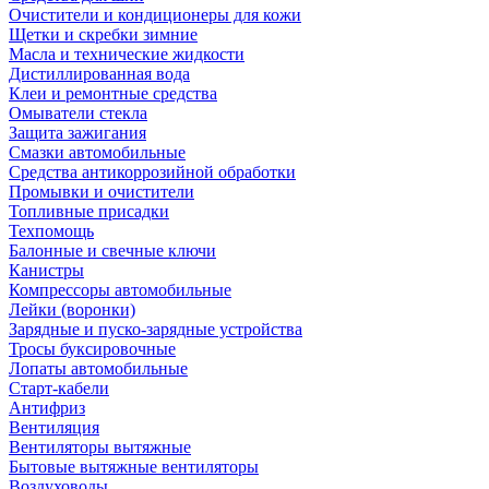
Очистители и кондиционеры для кожи
Щетки и скребки зимние
Масла и технические жидкости
Дистиллированная вода
Клеи и ремонтные средства
Омыватели стекла
Защита зажигания
Смазки автомобильные
Средства антикоррозийной обработки
Промывки и очистители
Топливные присадки
Техпомощь
Балонные и свечные ключи
Канистры
Компрессоры автомобильные
Лейки (воронки)
Зарядные и пуско-зарядные устройства
Тросы буксировочные
Лопаты автомобильные
Старт-кабели
Антифриз
Вентиляция
Вентиляторы вытяжные
Бытовые вытяжные вентиляторы
Воздуховоды