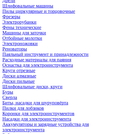
Дрели
Шлифовальные машины
Пилы циркулярные и торцовочные
Фрезеры
Электрорубанки
Фены технические
Машины для заточки
Отбойные молотки
Электроножовки
Реноваторы
Паяльный инструмент и принадлежности
Расходные материалы для паяния
Оснастка для электроинструмента
Круги отрезные
Диски алмазные
Диски пильные
Шлифовальные диски, круги
Буры
Сверла
Биты, насадки для шуруповёрта
Пилки для лобзиков
Коронки для электроинструментов
Насадки для электроинструмента
Аккумуляторы и зарядные устройства для
электроинструмента