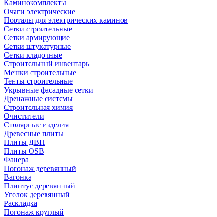
Каминокомплекты
Очаги электрические
Порталы для электрических каминов
Сетки строительные
Сетки армирующие
Сетки штукатурные
Сетки кладочные
Строительный инвентарь
Мешки строительные
Тенты строительные
Укрывные фасадные сетки
Дренажные системы
Строительная химия
Очистители
Столярные изделия
Древесные плиты
Плиты ДВП
Плиты OSB
Фанера
Погонаж деревянный
Вагонка
Плинтус деревянный
Уголок деревянный
Раскладка
Погонаж круглый