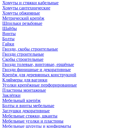
Хомуты и стяжки кабельные
Хомуты сантехнические
Хомуты обжимные
Метрический крепёж
Шпильки резьбовые
Шайбы
Винты
Болты
Гайки
Гвозди, скобы строительные
Гвозди строительные
Скобы строительные
Гвозди толевые, винтовые, ершёные
Гвозди финишные и декоративные
Крепёж для деревянных конструкций
Кляймеры для вагонки
Уголки крепёжные перфорированные
Пластины монтажные
Заклёпки
Мебельный крепёж
Болты и винты мебельные
Заглушки декоративные
Мебельные стяжки, шканты
Мебельные уголки и пластины
Мебельные шурупы и конфирматы