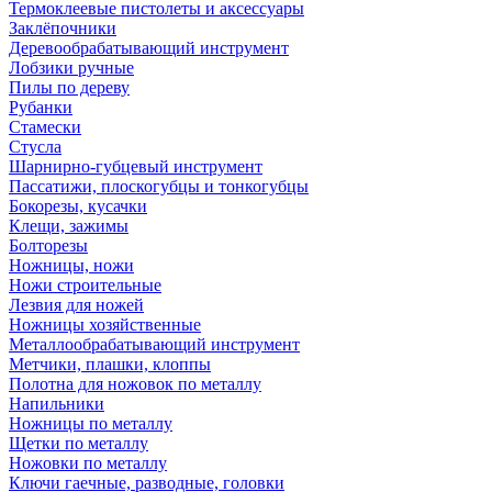
Термоклеевые пистолеты и аксессуары
Заклёпочники
Деревообрабатывающий инструмент
Лобзики ручные
Пилы по дереву
Рубанки
Стамески
Стусла
Шарнирно-губцевый инструмент
Пассатижи, плоскогубцы и тонкогубцы
Бокорезы, кусачки
Клещи, зажимы
Болторезы
Ножницы, ножи
Ножи строительные
Лезвия для ножей
Ножницы хозяйственные
Металлообрабатывающий инструмент
Метчики, плашки, клоппы
Полотна для ножовок по металлу
Напильники
Ножницы по металлу
Щетки по металлу
Ножовки по металлу
Ключи гаечные, разводные, головки