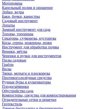
Мотопомпы
Капельный полив и орошение
Лейки, ведра
Баки, бочки, канистры
Садовый инструмент
Лопаты
Зимний инструмент для сада
Топоры, топорища
Секаторы, сучкорезы, кусторезы
Косы, серпы, ножницы, ножи
Инструмент для обработки почвы
Веники, мётлы
Черенки и ручки для инструментов
Пилы садовые
Грабли
Вилы
Тяпки, мотыги и плоскорезы
Противогололёдные средства
Ручные буры и культиваторы
Плодосъёмники
Обустройство сада
Компостеры, средства для компостирования
Оградительные сетки и решетки
Геотекстиль
Дачные биотуалеты и биопрепараты