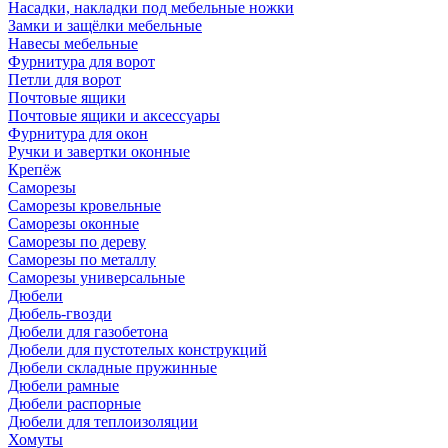
Насадки, накладки под мебельные ножки
Замки и защёлки мебельные
Навесы мебельные
Фурнитура для ворот
Петли для ворот
Почтовые ящики
Почтовые ящики и аксессуары
Фурнитура для окон
Ручки и завертки оконные
Крепёж
Саморезы
Саморезы кровельные
Саморезы оконные
Саморезы по дереву
Саморезы по металлу
Саморезы универсальные
Дюбели
Дюбель-гвозди
Дюбели для газобетона
Дюбели для пустотелых конструкций
Дюбели складные пружинные
Дюбели рамные
Дюбели распорные
Дюбели для теплоизоляции
Хомуты