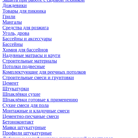
Дождевики
Товары для пикника
Грили
Мангалы
Средства для розжига
Уголь, дрова
Бассейны и аксессуары
Бассейны
Химия для бассейнов
Надувные матрасы и круги
Строительные материалы
Потолки подвесные
Комплектующие для реечных потолков
Строительные смеси и грунтовки
Цемент
Штукатурки
Шпаклёвки сухие
Шпаклёвки готовые к применению
Сухие смеси для пола
Монтажные и кладочные смеси
Цементно-песчаные смеси
Бетоноконтакт
Маяки штукатурные
Профили штукатурные