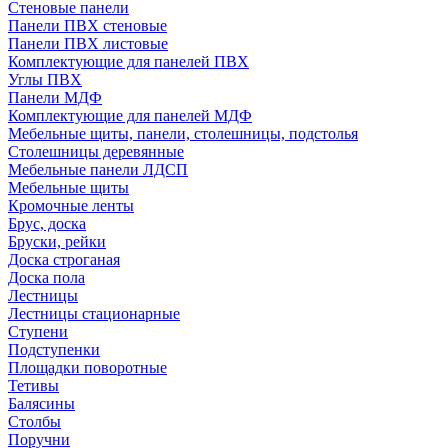
Стеновые панели
Панели ПВХ стеновые
Панели ПВХ листовые
Комплектующие для панелей ПВХ
Углы ПВХ
Панели МДФ
Комплектующие для панелей МДФ
Мебельные щиты, панели, столешницы, подстолья
Столешницы деревянные
Мебельные панели ЛДСП
Мебельные щиты
Кромочные ленты
Брус, доска
Бруски, рейки
Доска строганая
Доска пола
Лестницы
Лестницы стационарные
Ступени
Подступенки
Площадки поворотные
Тетивы
Балясины
Столбы
Поручни