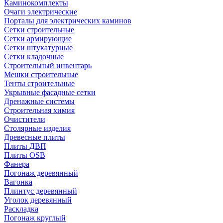
Каминокомплекты
Очаги электрические
Порталы для электрических каминов
Сетки строительные
Сетки армирующие
Сетки штукатурные
Сетки кладочные
Строительный инвентарь
Мешки строительные
Тенты строительные
Укрывные фасадные сетки
Дренажные системы
Строительная химия
Очистители
Столярные изделия
Древесные плиты
Плиты ДВП
Плиты OSB
Фанера
Погонаж деревянный
Вагонка
Плинтус деревянный
Уголок деревянный
Раскладка
Погонаж круглый