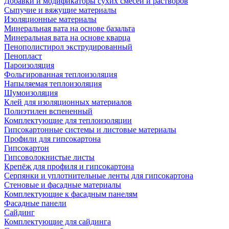
Добавки и модификаторы сухих смесей и растворов
Сыпучие и вяжущие материалы
Изоляционные материалы
Минеральная вата на основе базальта
Минеральная вата на основе кварца
Пенополистирол экструдированный
Пенопласт
Пароизоляция
Фольгированная теплоизоляция
Напыляемая теплоизоляция
Шумоизоляция
Клей для изоляционных материалов
Полиэтилен вспененный
Комплектующие для теплоизоляции
Гипсокартонные системы и листовые материалы
Профили для гипсокартона
Гипсокартон
Гипсоволокнистые листы
Крепёж для профиля и гипсокартона
Серпянки и уплотнительные ленты для гипсокартона
Стеновые и фасадные материалы
Комплектующие к фасадным панелям
Фасадные панели
Сайдинг
Комплектующие для сайдинга