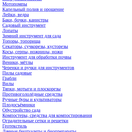
Мотопомпы
Капельный полив и орошение
Лейки, ведра
Баки, бочки, канистры
Садовый инструмент
Лопаты
Зимний инструмент для сада
Топоры, топорища
Секаторы, сучкорезы, кусторезы
Косы, серпы, ножницы, ножи
Инструмент для обработки почвы
Веники, мётлы
Черенки и ручки для инструментов
Пилы садовые
Грабли
Вилы
Тяпки, мотыги и плоскорезы
Противогололёдные средства
Ручные буры и культиваторы
Плодосъёмники
Обустройство сада
Компостеры, средства для компостирования
Оградительные сетки и решетки
Геотекстиль
Дачные биотуалеты и биопрепараты