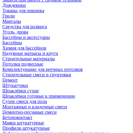
Дождевики
Товары для пикника
Грили
Мангалы
Средства для розжига
Уголь, дрова
Бассейны и аксессуары
Бассейны
Химия для бассейнов
Надувные матрасы и круги
Строительные материалы
Потолки подвесные
Комплектующие для реечных потолков
Строительные смеси и грунтовки
Цемент
Штукатурки
Шпаклёвки сухие
Шпаклёвки готовые к применению
Сухие смеси для пола
Монтажные и кладочные смеси
Цементно-песчаные смеси
Бетоноконтакт
Маяки штукатурные
Профили штукатурные