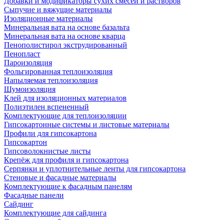
Добавки и модификаторы сухих смесей и растворов
Сыпучие и вяжущие материалы
Изоляционные материалы
Минеральная вата на основе базальта
Минеральная вата на основе кварца
Пенополистирол экструдированный
Пенопласт
Пароизоляция
Фольгированная теплоизоляция
Напыляемая теплоизоляция
Шумоизоляция
Клей для изоляционных материалов
Полиэтилен вспененный
Комплектующие для теплоизоляции
Гипсокартонные системы и листовые материалы
Профили для гипсокартона
Гипсокартон
Гипсоволокнистые листы
Крепёж для профиля и гипсокартона
Серпянки и уплотнительные ленты для гипсокартона
Стеновые и фасадные материалы
Комплектующие к фасадным панелям
Фасадные панели
Сайдинг
Комплектующие для сайдинга