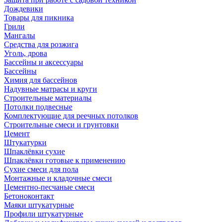
Дождевики
Товары для пикника
Грили
Мангалы
Средства для розжига
Уголь, дрова
Бассейны и аксессуары
Бассейны
Химия для бассейнов
Надувные матрасы и круги
Строительные материалы
Потолки подвесные
Комплектующие для реечных потолков
Строительные смеси и грунтовки
Цемент
Штукатурки
Шпаклёвки сухие
Шпаклёвки готовые к применению
Сухие смеси для пола
Монтажные и кладочные смеси
Цементно-песчаные смеси
Бетоноконтакт
Маяки штукатурные
Профили штукатурные