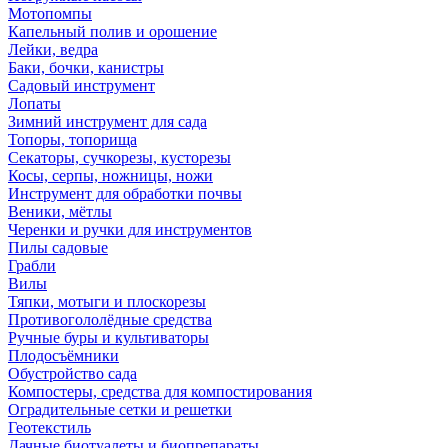
Мотопомпы
Капельный полив и орошение
Лейки, ведра
Баки, бочки, канистры
Садовый инструмент
Лопаты
Зимний инструмент для сада
Топоры, топорища
Секаторы, сучкорезы, кусторезы
Косы, серпы, ножницы, ножи
Инструмент для обработки почвы
Веники, мётлы
Черенки и ручки для инструментов
Пилы садовые
Грабли
Вилы
Тяпки, мотыги и плоскорезы
Противогололёдные средства
Ручные буры и культиваторы
Плодосъёмники
Обустройство сада
Компостеры, средства для компостирования
Оградительные сетки и решетки
Геотекстиль
Дачные биотуалеты и биопрепараты