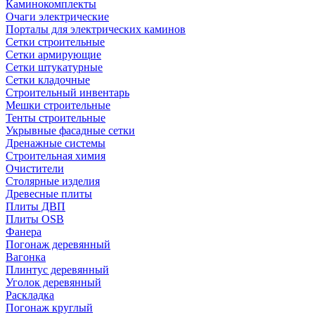
Каминокомплекты
Очаги электрические
Порталы для электрических каминов
Сетки строительные
Сетки армирующие
Сетки штукатурные
Сетки кладочные
Строительный инвентарь
Мешки строительные
Тенты строительные
Укрывные фасадные сетки
Дренажные системы
Строительная химия
Очистители
Столярные изделия
Древесные плиты
Плиты ДВП
Плиты OSB
Фанера
Погонаж деревянный
Вагонка
Плинтус деревянный
Уголок деревянный
Раскладка
Погонаж круглый