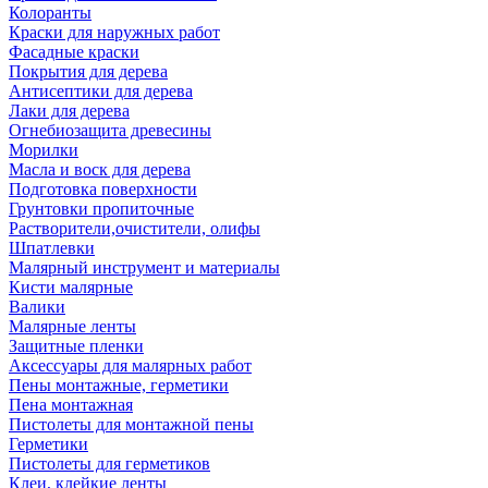
Колоранты
Краски для наружных работ
Фасадные краски
Покрытия для дерева
Антисептики для дерева
Лаки для дерева
Огнебиозащита древесины
Морилки
Масла и воск для дерева
Подготовка поверхности
Грунтовки пропиточные
Растворители,очистители, олифы
Шпатлевки
Малярный инструмент и материалы
Кисти малярные
Валики
Малярные ленты
Защитные пленки
Аксессуары для малярных работ
Пены монтажные, герметики
Пена монтажная
Пистолеты для монтажной пены
Герметики
Пистолеты для герметиков
Клеи, клейкие ленты