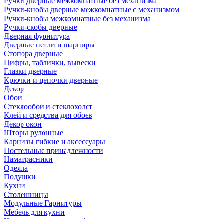
Ручки дверные межкомнатные без механизма
Ручки-кнобы дверные межкомнатные с механизмом
Ручки-кнобы межкомнатные без механизма
Ручки-скобы дверные
Дверная фурнитура
Дверные петли и шарниры
Стопора дверные
Цифры, таблички, вывески
Глазки дверные
Крючки и цепочки дверные
Декор
Обои
Стеклообои и стеклохолст
Клей и средства для обоев
Декор окон
Шторы рулонные
Карнизы гибкие и аксессуары
Постельные принадлежности
Наматрасники
Одеяла
Подушки
Кухни
Столешницы
Модульные Гарнитуры
Мебель для кухни