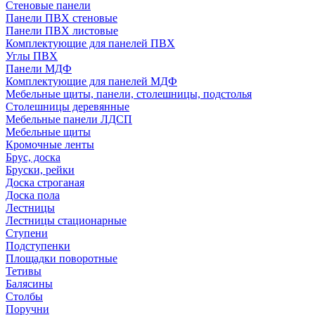
Стеновые панели
Панели ПВХ стеновые
Панели ПВХ листовые
Комплектующие для панелей ПВХ
Углы ПВХ
Панели МДФ
Комплектующие для панелей МДФ
Мебельные щиты, панели, столешницы, подстолья
Столешницы деревянные
Мебельные панели ЛДСП
Мебельные щиты
Кромочные ленты
Брус, доска
Бруски, рейки
Доска строганая
Доска пола
Лестницы
Лестницы стационарные
Ступени
Подступенки
Площадки поворотные
Тетивы
Балясины
Столбы
Поручни