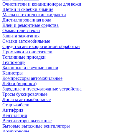
Очистители и кондиционеры для кожи
Щетки и скребки зимние
Масла и технические жидкости
Дистиллированная вода
Клеи и ремонтные средства
Омыватели стекла
Защита зажигания
Смазки автомобильные
Средства антикоррозийной обработки
Промывки и очистители
Топливные присадки
Техпомощь
Балонные и свечные ключи
Канистры
Компрессоры автомобильные
Лейки (воронки)
Зарядные и пуско-зарядные устройства
Тросы буксировочные
Лопаты автомобильные
Старт-кабели
Антифриз
Вентиляция
Вентиляторы вытяжные
Бытовые вытяжные вентиляторы
Воздуховоды