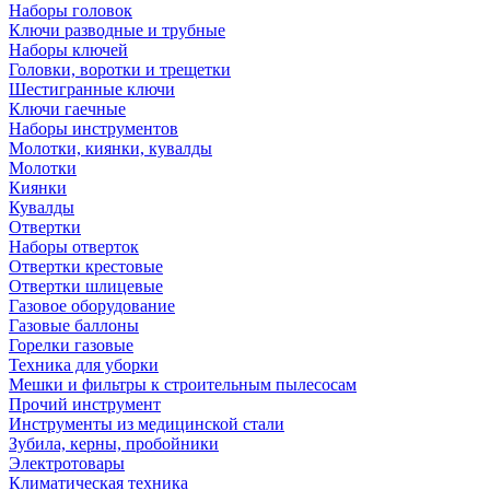
Наборы головок
Ключи разводные и трубные
Наборы ключей
Головки, воротки и трещетки
Шестигранные ключи
Ключи гаечные
Наборы инструментов
Молотки, киянки, кувалды
Молотки
Киянки
Кувалды
Отвертки
Наборы отверток
Отвертки крестовые
Отвертки шлицевые
Газовое оборудование
Газовые баллоны
Горелки газовые
Техника для уборки
Мешки и фильтры к строительным пылесосам
Прочий инструмент
Инструменты из медицинской стали
Зубила, керны, пробойники
Электротовары
Климатическая техника