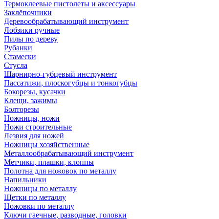
Термоклеевые пистолеты и аксессуары
Заклёпочники
Деревообрабатывающий инструмент
Лобзики ручные
Пилы по дереву
Рубанки
Стамески
Стусла
Шарнирно-губцевый инструмент
Пассатижи, плоскогубцы и тонкогубцы
Бокорезы, кусачки
Клещи, зажимы
Болторезы
Ножницы, ножи
Ножи строительные
Лезвия для ножей
Ножницы хозяйственные
Металлообрабатывающий инструмент
Метчики, плашки, клоппы
Полотна для ножовок по металлу
Напильники
Ножницы по металлу
Щетки по металлу
Ножовки по металлу
Ключи гаечные, разводные, головки