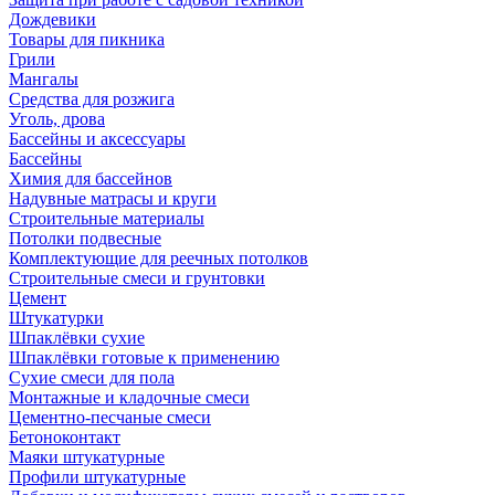
Дождевики
Товары для пикника
Грили
Мангалы
Средства для розжига
Уголь, дрова
Бассейны и аксессуары
Бассейны
Химия для бассейнов
Надувные матрасы и круги
Строительные материалы
Потолки подвесные
Комплектующие для реечных потолков
Строительные смеси и грунтовки
Цемент
Штукатурки
Шпаклёвки сухие
Шпаклёвки готовые к применению
Сухие смеси для пола
Монтажные и кладочные смеси
Цементно-песчаные смеси
Бетоноконтакт
Маяки штукатурные
Профили штукатурные