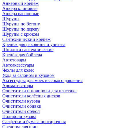
Анкерный крепёж
Анкера клиновые
Анкера распорные
Шурупы
Шурупы по бетону
Шурупы по дереву
Шурупы с крюком
Сантехнический крепёж
Крепёж для раковины и унитаза
Шпильки сантехнические
Крепёж для бойлера
Автотовары
Автоаксессуары
Чехлы для колес
Уход за салоном и кузовом
Аксессуары для моек высокого давления
Ароматизаторы
Очистители и полироли для пластика
Очистители колёсных дисков
Очистители кузова
Очистители обивки
Очистители стекол
Полироли кузова
Салфетки и бумага протирочная
Средства для шин