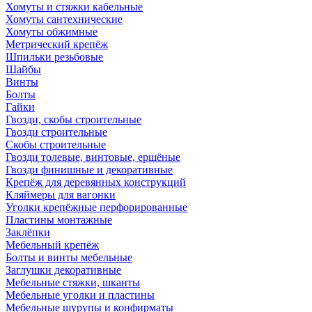
Хомуты и стяжки кабельные
Хомуты сантехнические
Хомуты обжимные
Метрический крепёж
Шпильки резьбовые
Шайбы
Винты
Болты
Гайки
Гвозди, скобы строительные
Гвозди строительные
Скобы строительные
Гвозди толевые, винтовые, ершёные
Гвозди финишные и декоративные
Крепёж для деревянных конструкций
Кляймеры для вагонки
Уголки крепёжные перфорированные
Пластины монтажные
Заклёпки
Мебельный крепёж
Болты и винты мебельные
Заглушки декоративные
Мебельные стяжки, шканты
Мебельные уголки и пластины
Мебельные шурупы и конфирматы