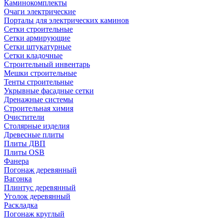
Каминокомплекты
Очаги электрические
Порталы для электрических каминов
Сетки строительные
Сетки армирующие
Сетки штукатурные
Сетки кладочные
Строительный инвентарь
Мешки строительные
Тенты строительные
Укрывные фасадные сетки
Дренажные системы
Строительная химия
Очистители
Столярные изделия
Древесные плиты
Плиты ДВП
Плиты OSB
Фанера
Погонаж деревянный
Вагонка
Плинтус деревянный
Уголок деревянный
Раскладка
Погонаж круглый