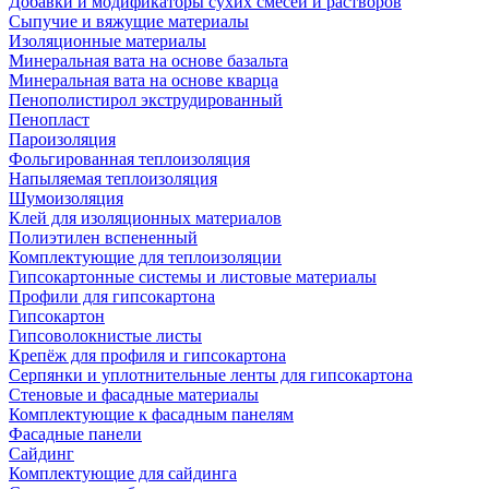
Добавки и модификаторы сухих смесей и растворов
Сыпучие и вяжущие материалы
Изоляционные материалы
Минеральная вата на основе базальта
Минеральная вата на основе кварца
Пенополистирол экструдированный
Пенопласт
Пароизоляция
Фольгированная теплоизоляция
Напыляемая теплоизоляция
Шумоизоляция
Клей для изоляционных материалов
Полиэтилен вспененный
Комплектующие для теплоизоляции
Гипсокартонные системы и листовые материалы
Профили для гипсокартона
Гипсокартон
Гипсоволокнистые листы
Крепёж для профиля и гипсокартона
Серпянки и уплотнительные ленты для гипсокартона
Стеновые и фасадные материалы
Комплектующие к фасадным панелям
Фасадные панели
Сайдинг
Комплектующие для сайдинга