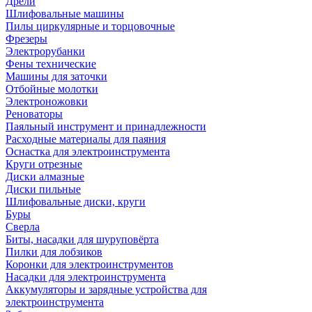
Дрели
Шлифовальные машины
Пилы циркулярные и торцовочные
Фрезеры
Электрорубанки
Фены технические
Машины для заточки
Отбойные молотки
Электроножовки
Реноваторы
Паяльный инструмент и принадлежности
Расходные материалы для паяния
Оснастка для электроинструмента
Круги отрезные
Диски алмазные
Диски пильные
Шлифовальные диски, круги
Буры
Сверла
Биты, насадки для шуруповёрта
Пилки для лобзиков
Коронки для электроинструментов
Насадки для электроинструмента
Аккумуляторы и зарядные устройства для
электроинструмента