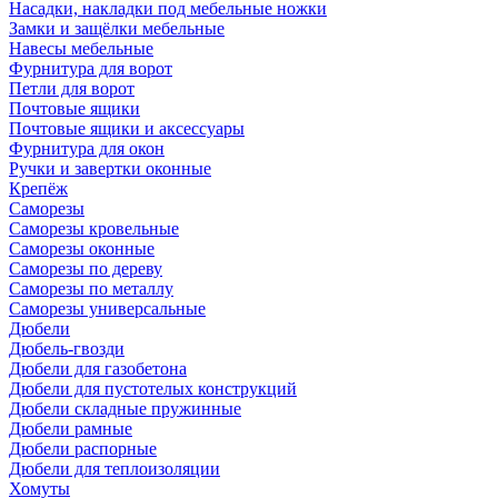
Насадки, накладки под мебельные ножки
Замки и защёлки мебельные
Навесы мебельные
Фурнитура для ворот
Петли для ворот
Почтовые ящики
Почтовые ящики и аксессуары
Фурнитура для окон
Ручки и завертки оконные
Крепёж
Саморезы
Саморезы кровельные
Саморезы оконные
Саморезы по дереву
Саморезы по металлу
Саморезы универсальные
Дюбели
Дюбель-гвозди
Дюбели для газобетона
Дюбели для пустотелых конструкций
Дюбели складные пружинные
Дюбели рамные
Дюбели распорные
Дюбели для теплоизоляции
Хомуты