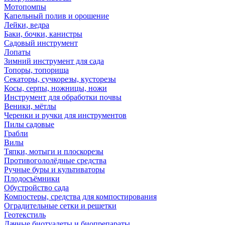
Мотопомпы
Капельный полив и орошение
Лейки, ведра
Баки, бочки, канистры
Садовый инструмент
Лопаты
Зимний инструмент для сада
Топоры, топорища
Секаторы, сучкорезы, кусторезы
Косы, серпы, ножницы, ножи
Инструмент для обработки почвы
Веники, мётлы
Черенки и ручки для инструментов
Пилы садовые
Грабли
Вилы
Тяпки, мотыги и плоскорезы
Противогололёдные средства
Ручные буры и культиваторы
Плодосъёмники
Обустройство сада
Компостеры, средства для компостирования
Оградительные сетки и решетки
Геотекстиль
Дачные биотуалеты и биопрепараты