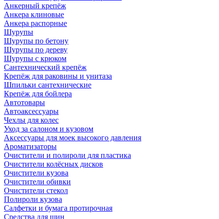
Анкерный крепёж
Анкера клиновые
Анкера распорные
Шурупы
Шурупы по бетону
Шурупы по дереву
Шурупы с крюком
Сантехнический крепёж
Крепёж для раковины и унитаза
Шпильки сантехнические
Крепёж для бойлера
Автотовары
Автоаксессуары
Чехлы для колес
Уход за салоном и кузовом
Аксессуары для моек высокого давления
Ароматизаторы
Очистители и полироли для пластика
Очистители колёсных дисков
Очистители кузова
Очистители обивки
Очистители стекол
Полироли кузова
Салфетки и бумага протирочная
Средства для шин