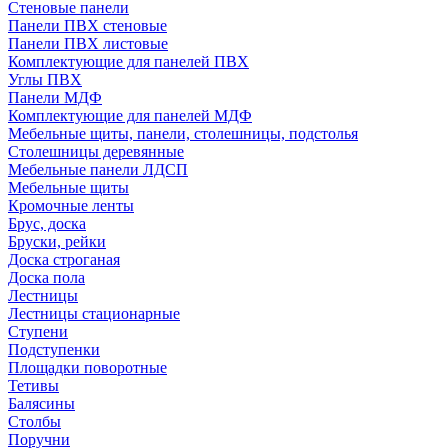
Стеновые панели
Панели ПВХ стеновые
Панели ПВХ листовые
Комплектующие для панелей ПВХ
Углы ПВХ
Панели МДФ
Комплектующие для панелей МДФ
Мебельные щиты, панели, столешницы, подстолья
Столешницы деревянные
Мебельные панели ЛДСП
Мебельные щиты
Кромочные ленты
Брус, доска
Бруски, рейки
Доска строганая
Доска пола
Лестницы
Лестницы стационарные
Ступени
Подступенки
Площадки поворотные
Тетивы
Балясины
Столбы
Поручни