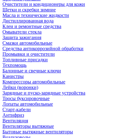
Очистители и кондиционеры для кожи
Щетки и скребки зимние
Масла и технические жидкости
Дистиллированная вода
Клеи и ремонтные средства
Омыватели стекла
Защита зажигания
Смазки автомобильные
Средства антикоррозийной обработки
Промывки и очистители
Топливные присадки
Техпомощь
Балонные и свечные ключи
Канистры
Компрессоры автомобильные
Лейки (воронки)
Зарядные и пуско-зарядные устройства
Тросы буксировочные
Лопаты автомобильные
Старт-кабели
Антифриз
Вентиляция
Вентиляторы вытяжные
Бытовые вытяжные вентиляторы
Воздуховоды