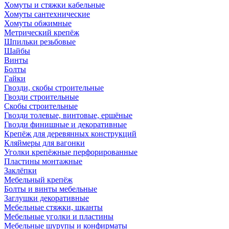
Хомуты и стяжки кабельные
Хомуты сантехнические
Хомуты обжимные
Метрический крепёж
Шпильки резьбовые
Шайбы
Винты
Болты
Гайки
Гвозди, скобы строительные
Гвозди строительные
Скобы строительные
Гвозди толевые, винтовые, ершёные
Гвозди финишные и декоративные
Крепёж для деревянных конструкций
Кляймеры для вагонки
Уголки крепёжные перфорированные
Пластины монтажные
Заклёпки
Мебельный крепёж
Болты и винты мебельные
Заглушки декоративные
Мебельные стяжки, шканты
Мебельные уголки и пластины
Мебельные шурупы и конфирматы