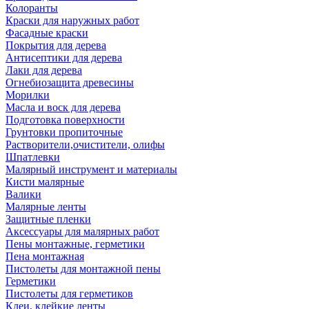
Колоранты
Краски для наружных работ
Фасадные краски
Покрытия для дерева
Антисептики для дерева
Лаки для дерева
Огнебиозащита древесины
Морилки
Масла и воск для дерева
Подготовка поверхности
Грунтовки пропиточные
Растворители,очистители, олифы
Шпатлевки
Малярный инструмент и материалы
Кисти малярные
Валики
Малярные ленты
Защитные пленки
Аксессуары для малярных работ
Пены монтажные, герметики
Пена монтажная
Пистолеты для монтажной пены
Герметики
Пистолеты для герметиков
Клеи, клейкие ленты