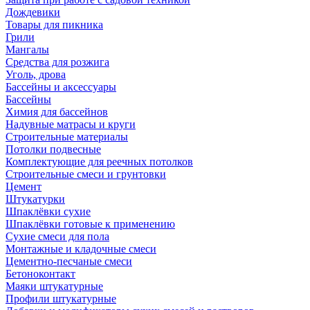
Дождевики
Товары для пикника
Грили
Мангалы
Средства для розжига
Уголь, дрова
Бассейны и аксессуары
Бассейны
Химия для бассейнов
Надувные матрасы и круги
Строительные материалы
Потолки подвесные
Комплектующие для реечных потолков
Строительные смеси и грунтовки
Цемент
Штукатурки
Шпаклёвки сухие
Шпаклёвки готовые к применению
Сухие смеси для пола
Монтажные и кладочные смеси
Цементно-песчаные смеси
Бетоноконтакт
Маяки штукатурные
Профили штукатурные