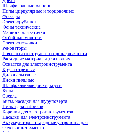
Дрели
Шлифовальные машины
Пилы циркулярные и торцовочные
Фрезеры
Электрорубанки
Фены технические
Машины для заточки
Отбойные молотки
Электроножовки
Реноваторы
Паяльный инструмент и принадлежности
Расходные материалы для паяния
Оснастка для электроинструмента
Круги отрезные
Диски алмазные
Диски пильные
Шлифовальные диски, круги
Буры
Сверла
Биты, насадки для шуруповёрта
Пилки для лобзиков
Коронки для электроинструментов
Насадки для электроинструмента
Аккумуляторы и зарядные устройства для
электроинструмента