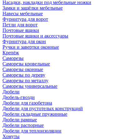
Насадки, накладки под мебельные ножки
Замки и защёлки мебельные
Навесы мебельные
Фурнитура для ворот
Петли для ворот
Почтовые ящики
Почтовые ящики и аксессуары
Фурнитура для окон
Ручки и завертки оконные
Крепёж
Саморезы
Саморезы кровельные
Саморезы оконные
Саморезы по дереву
Саморезы по металлу
Саморезы универсальные
Дюбели
Дюбель-гвозди
Дюбели для газобетона
Дюбели для пустотелых конструкций
Дюбели складные пружинные
Дюбели рамные
Дюбели распорные
Дюбели для теплоизоляции
Хомуты