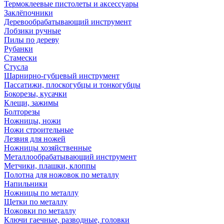
Термоклеевые пистолеты и аксессуары
Заклёпочники
Деревообрабатывающий инструмент
Лобзики ручные
Пилы по дереву
Рубанки
Стамески
Стусла
Шарнирно-губцевый инструмент
Пассатижи, плоскогубцы и тонкогубцы
Бокорезы, кусачки
Клещи, зажимы
Болторезы
Ножницы, ножи
Ножи строительные
Лезвия для ножей
Ножницы хозяйственные
Металлообрабатывающий инструмент
Метчики, плашки, клоппы
Полотна для ножовок по металлу
Напильники
Ножницы по металлу
Щетки по металлу
Ножовки по металлу
Ключи гаечные, разводные, головки