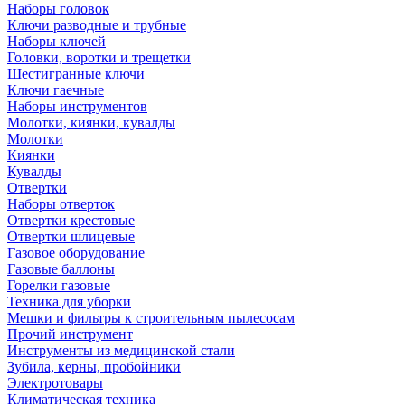
Наборы головок
Ключи разводные и трубные
Наборы ключей
Головки, воротки и трещетки
Шестигранные ключи
Ключи гаечные
Наборы инструментов
Молотки, киянки, кувалды
Молотки
Киянки
Кувалды
Отвертки
Наборы отверток
Отвертки крестовые
Отвертки шлицевые
Газовое оборудование
Газовые баллоны
Горелки газовые
Техника для уборки
Мешки и фильтры к строительным пылесосам
Прочий инструмент
Инструменты из медицинской стали
Зубила, керны, пробойники
Электротовары
Климатическая техника