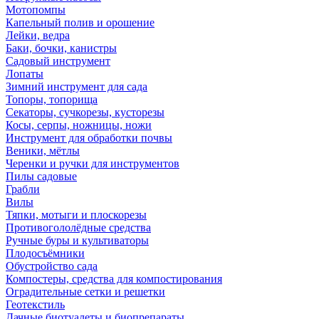
Мотопомпы
Капельный полив и орошение
Лейки, ведра
Баки, бочки, канистры
Садовый инструмент
Лопаты
Зимний инструмент для сада
Топоры, топорища
Секаторы, сучкорезы, кусторезы
Косы, серпы, ножницы, ножи
Инструмент для обработки почвы
Веники, мётлы
Черенки и ручки для инструментов
Пилы садовые
Грабли
Вилы
Тяпки, мотыги и плоскорезы
Противогололёдные средства
Ручные буры и культиваторы
Плодосъёмники
Обустройство сада
Компостеры, средства для компостирования
Оградительные сетки и решетки
Геотекстиль
Дачные биотуалеты и биопрепараты