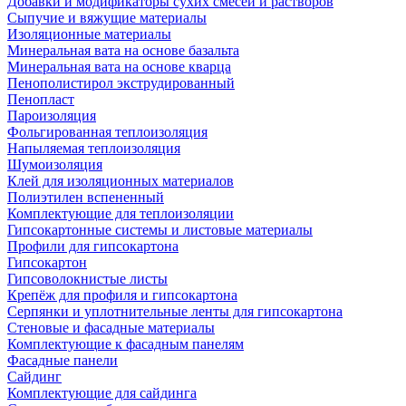
Добавки и модификаторы сухих смесей и растворов
Сыпучие и вяжущие материалы
Изоляционные материалы
Минеральная вата на основе базальта
Минеральная вата на основе кварца
Пенополистирол экструдированный
Пенопласт
Пароизоляция
Фольгированная теплоизоляция
Напыляемая теплоизоляция
Шумоизоляция
Клей для изоляционных материалов
Полиэтилен вспененный
Комплектующие для теплоизоляции
Гипсокартонные системы и листовые материалы
Профили для гипсокартона
Гипсокартон
Гипсоволокнистые листы
Крепёж для профиля и гипсокартона
Серпянки и уплотнительные ленты для гипсокартона
Стеновые и фасадные материалы
Комплектующие к фасадным панелям
Фасадные панели
Сайдинг
Комплектующие для сайдинга