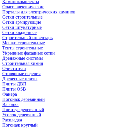
Каминокомплекты
Очаги электрические
Порталы для электрических каминов
Сетки строительные
Сетки армирующие
Сетки штукатурные
Сетки кладочные
Строительный инвентарь
Мешки строительные
Тенты строительные
Укрывные фасадные сетки
Дренажные системы
Строительная химия
Очистители
Столярные изделия
Древесные плиты
Плиты ДВП
Плиты OSB
Фанера
Погонаж деревянный
Вагонка
Плинтус деревянный
Уголок деревянный
Раскладка
Погонаж круглый