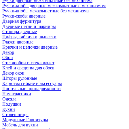
Ручки дверные межкомнатные без механизма
Ручки-кнобы дверные межкомнатные с механизмом
Ручки-кнобы межкомнатные без механизма
Ручки-скобы дверные
Дверная фурнитура
Дверные петли и шарниры
Стопора дверные
Цифры, таблички, вывески
Глазки дверные
Крючки и цепочки дверные
Декор
Обои
Стеклообои и стеклохолст
Клей и средства для обоев
Декор окон
Шторы рулонные
Карнизы гибкие и аксессуары
Постельные принадлежности
Наматрасники
Одеяла
Подушки
Кухни
Столешницы
Модульные Гарнитуры
Мебель для кухни