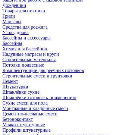
Дождевики
Товары для пикника
Грили
Мангалы
Средства для розжига
Уголь, дрова
Бассейны и аксессуары
Бассейны
Химия для бассейнов
Надувные матрасы и круги
Строительные материалы
Потолки подвесные
Комплектующие для реечных потолков
Строительные смеси и грунтовки
Цемент
Штукатурки
Шпаклёвки сухие
Шпаклёвки готовые к применению
Сухие смеси для пола
Монтажные и кладочные смеси
Цементно-песчаные смеси
Бетоноконтакт
Маяки штукатурные
Профили штукатурные