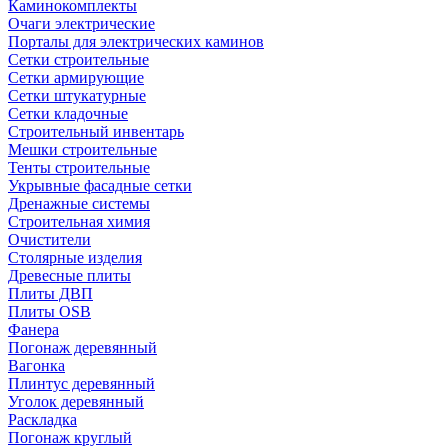
Каминокомплекты
Очаги электрические
Порталы для электрических каминов
Сетки строительные
Сетки армирующие
Сетки штукатурные
Сетки кладочные
Строительный инвентарь
Мешки строительные
Тенты строительные
Укрывные фасадные сетки
Дренажные системы
Строительная химия
Очистители
Столярные изделия
Древесные плиты
Плиты ДВП
Плиты OSB
Фанера
Погонаж деревянный
Вагонка
Плинтус деревянный
Уголок деревянный
Раскладка
Погонаж круглый