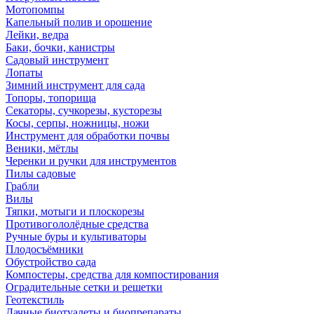
Мотопомпы
Капельный полив и орошение
Лейки, ведра
Баки, бочки, канистры
Садовый инструмент
Лопаты
Зимний инструмент для сада
Топоры, топорища
Секаторы, сучкорезы, кусторезы
Косы, серпы, ножницы, ножи
Инструмент для обработки почвы
Веники, мётлы
Черенки и ручки для инструментов
Пилы садовые
Грабли
Вилы
Тяпки, мотыги и плоскорезы
Противогололёдные средства
Ручные буры и культиваторы
Плодосъёмники
Обустройство сада
Компостеры, средства для компостирования
Оградительные сетки и решетки
Геотекстиль
Дачные биотуалеты и биопрепараты