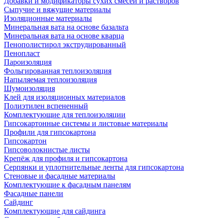
Добавки и модификаторы сухих смесей и растворов
Сыпучие и вяжущие материалы
Изоляционные материалы
Минеральная вата на основе базальта
Минеральная вата на основе кварца
Пенополистирол экструдированный
Пенопласт
Пароизоляция
Фольгированная теплоизоляция
Напыляемая теплоизоляция
Шумоизоляция
Клей для изоляционных материалов
Полиэтилен вспененный
Комплектующие для теплоизоляции
Гипсокартонные системы и листовые материалы
Профили для гипсокартона
Гипсокартон
Гипсоволокнистые листы
Крепёж для профиля и гипсокартона
Серпянки и уплотнительные ленты для гипсокартона
Стеновые и фасадные материалы
Комплектующие к фасадным панелям
Фасадные панели
Сайдинг
Комплектующие для сайдинга