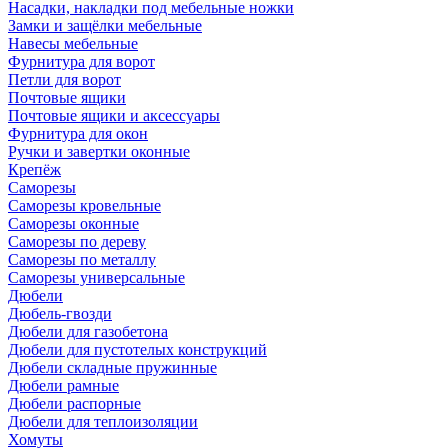
Насадки, накладки под мебельные ножки
Замки и защёлки мебельные
Навесы мебельные
Фурнитура для ворот
Петли для ворот
Почтовые ящики
Почтовые ящики и аксессуары
Фурнитура для окон
Ручки и завертки оконные
Крепёж
Саморезы
Саморезы кровельные
Саморезы оконные
Саморезы по дереву
Саморезы по металлу
Саморезы универсальные
Дюбели
Дюбель-гвозди
Дюбели для газобетона
Дюбели для пустотелых конструкций
Дюбели складные пружинные
Дюбели рамные
Дюбели распорные
Дюбели для теплоизоляции
Хомуты