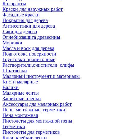
Колоранты
Краски для наружных работ
Фасадные краски
Покрытия для дерева
Антисептики для дерева
Лаки для дерева
Огнебиозащита древесины
Морилки
Масла и воск для дерева
Подготовка поверхности
Грунтовки пропиточные
Растворители,очистители, олифы
Шпатлевки
Малярный инструмент и материалы
Кисти малярные
Валики
Малярные ленты
Защитные пленки
Аксессуары для малярных работ
Пены монтажные, герметики
Пена монтажная
Пистолеты для монтажной пены
Герметики
Пистолеты для герметиков
Клеи, клейкие ленты