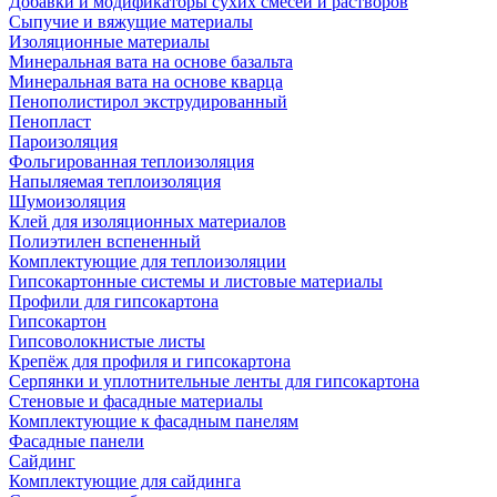
Добавки и модификаторы сухих смесей и растворов
Сыпучие и вяжущие материалы
Изоляционные материалы
Минеральная вата на основе базальта
Минеральная вата на основе кварца
Пенополистирол экструдированный
Пенопласт
Пароизоляция
Фольгированная теплоизоляция
Напыляемая теплоизоляция
Шумоизоляция
Клей для изоляционных материалов
Полиэтилен вспененный
Комплектующие для теплоизоляции
Гипсокартонные системы и листовые материалы
Профили для гипсокартона
Гипсокартон
Гипсоволокнистые листы
Крепёж для профиля и гипсокартона
Серпянки и уплотнительные ленты для гипсокартона
Стеновые и фасадные материалы
Комплектующие к фасадным панелям
Фасадные панели
Сайдинг
Комплектующие для сайдинга