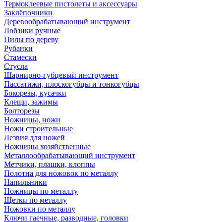
Термоклеевые пистолеты и аксессуары
Заклёпочники
Деревообрабатывающий инструмент
Лобзики ручные
Пилы по дереву
Рубанки
Стамески
Стусла
Шарнирно-губцевый инструмент
Пассатижи, плоскогубцы и тонкогубцы
Бокорезы, кусачки
Клещи, зажимы
Болторезы
Ножницы, ножи
Ножи строительные
Лезвия для ножей
Ножницы хозяйственные
Металлообрабатывающий инструмент
Метчики, плашки, клоппы
Полотна для ножовок по металлу
Напильники
Ножницы по металлу
Щетки по металлу
Ножовки по металлу
Ключи гаечные, разводные, головки