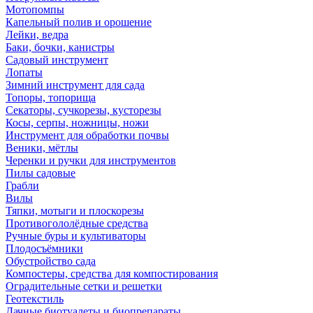
Мотопомпы
Капельный полив и орошение
Лейки, ведра
Баки, бочки, канистры
Садовый инструмент
Лопаты
Зимний инструмент для сада
Топоры, топорища
Секаторы, сучкорезы, кусторезы
Косы, серпы, ножницы, ножи
Инструмент для обработки почвы
Веники, мётлы
Черенки и ручки для инструментов
Пилы садовые
Грабли
Вилы
Тяпки, мотыги и плоскорезы
Противогололёдные средства
Ручные буры и культиваторы
Плодосъёмники
Обустройство сада
Компостеры, средства для компостирования
Оградительные сетки и решетки
Геотекстиль
Дачные биотуалеты и биопрепараты