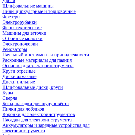
Дрели
Шлифовальные машины
Пилы циркулярные и торцовочные
Фрезеры
Электрорубанки
Фены технические
Машины для заточки
Отбойные молотки
Электроножовки
Реноваторы
Паяльный инструмент и принадлежности
Расходные материалы для паяния
Оснастка для электроинструмента
Круги отрезные
Диски алмазные
Диски пильные
Шлифовальные диски, круги
Буры
Сверла
Биты, насадки для шуруповёрта
Пилки для лобзиков
Коронки для электроинструментов
Насадки для электроинструмента
Аккумуляторы и зарядные устройства для
электроинструмента