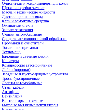
Очистители и кондиционеры для кожи
Щетки и скребки зимние
Масла и технические жидкости
Дистиллированная вода
Клеи и ремонтные средства
Омыватели стекла
Защита зажигания
Смазки автомобильные
Средства антикоррозийной обработки
Промывки и очистители
Топливные присадки
Техпомощь
Балонные и свечные ключи
Канистры
Компрессоры автомобильные
Лейки (воронки)
Зарядные и пуско-зарядные устройства
Тросы буксировочные
Лопаты автомобильные
Старт-кабели
Антифриз
Вентиляция
Вентиляторы вытяжные
Бытовые вытяжные вентиляторы
Воздуховоды