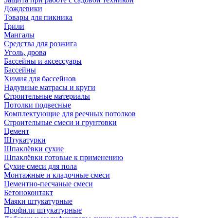
Дождевики
Товары для пикника
Грили
Мангалы
Средства для розжига
Уголь, дрова
Бассейны и аксессуары
Бассейны
Химия для бассейнов
Надувные матрасы и круги
Строительные материалы
Потолки подвесные
Комплектующие для реечных потолков
Строительные смеси и грунтовки
Цемент
Штукатурки
Шпаклёвки сухие
Шпаклёвки готовые к применению
Сухие смеси для пола
Монтажные и кладочные смеси
Цементно-песчаные смеси
Бетоноконтакт
Маяки штукатурные
Профили штукатурные