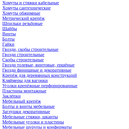
Хомуты и стяжки кабельные
Хомуты сантехнические
Хомуты обжимные
Метрический крепёж
Шпильки резьбовые
Шайбы
Винты
Болты
Гайки
Гвозди, скобы строительные
Гвозди строительные
Скобы строительные
Гвозди толевые, винтовые, ершёные
Гвозди финишные и декоративные
Крепёж для деревянных конструкций
Кляймеры для вагонки
Уголки крепёжные перфорированные
Пластины монтажные
Заклёпки
Мебельный крепёж
Болты и винты мебельные
Заглушки декоративные
Мебельные стяжки, шканты
Мебельные уголки и пластины
Мебельные шурупы и конфирматы