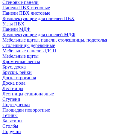
Стеновые панели
Панели ПВХ стеновые
Панели ПВХ листовые
Комплектующие для панелей ПВХ
Углы ПВХ
Панели МДФ
Комплектующие для панелей МДФ
Мебельные щиты, панели, столешницы, подстолья
Столешницы деревянные
Мебельные панели ЛДСП
Мебельные щиты
Кромочные ленты
Брус, доска
Бруски, рейки
Доска строганая
Доска пола
Лестницы
Лестницы стационарные
Ступени
Подступенки
Площадки поворотные
Тетивы
Балясины
Столбы
Поручни