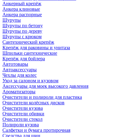
Анкерный крепёж
Анкера клиновые
Анкера распорные
Шурупы
Шурупы по бетону
Шурупы по дереву
Шурупы с крюком
Сантехнический крепёж
Крепёж для раковины и унитаза
Шпильки сантехнические
Крепёж для бойлера
Автотовары
Автоаксессуары
Чехлы для колес
Уход за салоном и кузовом
Аксессуары для моек высокого давления
Ароматизаторы
Очистители и полироли для пластика
Очистители колёсных дисков
Очистители кузова
Очистители обивки
Очистители стекол
Полироли кузова
Салфетки и бумага протирочная
Средства для шин