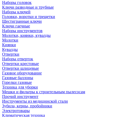
Наборы головок
Ключи разводные и трубные
Наборы ключей
Головки, воротки и трещетки
Шестигранные ключи
Ключи гаечные
Наборы инструментов
Молотки, киянки, кувалды
Молотки
Киянки
Кувалды
Отвертки
Наборы отверток
Отвертки крестовые
Отвертки шлицевые
Газовое оборудование
Газовые баллоны
Горелки газовые
Техника для уборки
Мешки и фильтры к строительным пылесосам
Прочий инструмент
Инструменты из медицинской стали
Зубила, керны, пробойники
Электротовары
Климатическая техника