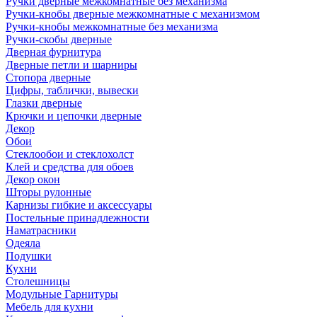
Ручки дверные межкомнатные без механизма
Ручки-кнобы дверные межкомнатные с механизмом
Ручки-кнобы межкомнатные без механизма
Ручки-скобы дверные
Дверная фурнитура
Дверные петли и шарниры
Стопора дверные
Цифры, таблички, вывески
Глазки дверные
Крючки и цепочки дверные
Декор
Обои
Стеклообои и стеклохолст
Клей и средства для обоев
Декор окон
Шторы рулонные
Карнизы гибкие и аксессуары
Постельные принадлежности
Наматрасники
Одеяла
Подушки
Кухни
Столешницы
Модульные Гарнитуры
Мебель для кухни