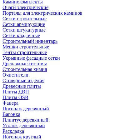
Каминокомплекты
Очаги электрические
Порталы для электрических каминов
Сетки строительные
Сетки армирующие
Сетки штукатурные
Сетки кладочные
Строительный инвентарь
Мешки строительные
Тенты строительные
Укрывные фасадные сетки
Дренажные системы
Строительная химия
Очистители
Столярные изделия
Древесные плиты
Плиты ДВП
Плиты OSB
Фанера
Погонаж деревянный
Вагонка
Плинтус деревянный
Уголок деревянный
Раскладка
Погонаж круглый