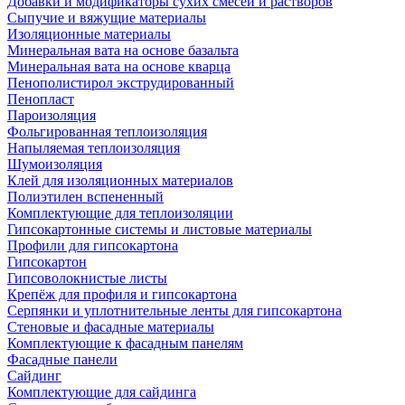
Добавки и модификаторы сухих смесей и растворов
Сыпучие и вяжущие материалы
Изоляционные материалы
Минеральная вата на основе базальта
Минеральная вата на основе кварца
Пенополистирол экструдированный
Пенопласт
Пароизоляция
Фольгированная теплоизоляция
Напыляемая теплоизоляция
Шумоизоляция
Клей для изоляционных материалов
Полиэтилен вспененный
Комплектующие для теплоизоляции
Гипсокартонные системы и листовые материалы
Профили для гипсокартона
Гипсокартон
Гипсоволокнистые листы
Крепёж для профиля и гипсокартона
Серпянки и уплотнительные ленты для гипсокартона
Стеновые и фасадные материалы
Комплектующие к фасадным панелям
Фасадные панели
Сайдинг
Комплектующие для сайдинга