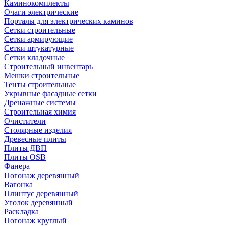
Каминокомплекты
Очаги электрические
Порталы для электрических каминов
Сетки строительные
Сетки армирующие
Сетки штукатурные
Сетки кладочные
Строительный инвентарь
Мешки строительные
Тенты строительные
Укрывные фасадные сетки
Дренажные системы
Строительная химия
Очистители
Столярные изделия
Древесные плиты
Плиты ДВП
Плиты OSB
Фанера
Погонаж деревянный
Вагонка
Плинтус деревянный
Уголок деревянный
Раскладка
Погонаж круглый