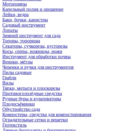
Мотопомпы
Капельный полив и орошение
Лейки, ведра
Баки, бочки, канистры
Садовый инструмент
Лопаты
Зимний инструмент для сада
Топоры, топорища
Секаторы, сучкорезы, кусторезы
Косы, серпы, ножницы, ножи
Инструмент для обработки почвы
Веники, мётлы
Черенки и ручки для инструментов
Пилы садовые
Грабли
Вилы
Тяпки, мотыги и плоскорезы
Противогололёдные средства
Ручные буры и культиваторы
Плодосъёмники
Обустройство сада
Компостеры, средства для компостирования
Оградительные сетки и решетки
Геотекстиль
Дачные биотуалеты и биопрепараты