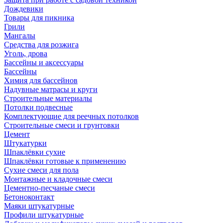
Дождевики
Товары для пикника
Грили
Мангалы
Средства для розжига
Уголь, дрова
Бассейны и аксессуары
Бассейны
Химия для бассейнов
Надувные матрасы и круги
Строительные материалы
Потолки подвесные
Комплектующие для реечных потолков
Строительные смеси и грунтовки
Цемент
Штукатурки
Шпаклёвки сухие
Шпаклёвки готовые к применению
Сухие смеси для пола
Монтажные и кладочные смеси
Цементно-песчаные смеси
Бетоноконтакт
Маяки штукатурные
Профили штукатурные