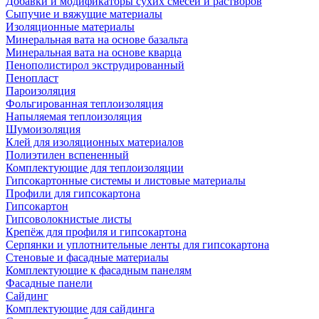
Добавки и модификаторы сухих смесей и растворов
Сыпучие и вяжущие материалы
Изоляционные материалы
Минеральная вата на основе базальта
Минеральная вата на основе кварца
Пенополистирол экструдированный
Пенопласт
Пароизоляция
Фольгированная теплоизоляция
Напыляемая теплоизоляция
Шумоизоляция
Клей для изоляционных материалов
Полиэтилен вспененный
Комплектующие для теплоизоляции
Гипсокартонные системы и листовые материалы
Профили для гипсокартона
Гипсокартон
Гипсоволокнистые листы
Крепёж для профиля и гипсокартона
Серпянки и уплотнительные ленты для гипсокартона
Стеновые и фасадные материалы
Комплектующие к фасадным панелям
Фасадные панели
Сайдинг
Комплектующие для сайдинга