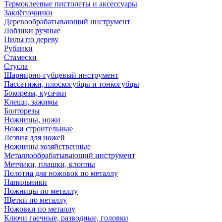
Термоклеевые пистолеты и аксессуары
Заклёпочники
Деревообрабатывающий инструмент
Лобзики ручные
Пилы по дереву
Рубанки
Стамески
Стусла
Шарнирно-губцевый инструмент
Пассатижи, плоскогубцы и тонкогубцы
Бокорезы, кусачки
Клещи, зажимы
Болторезы
Ножницы, ножи
Ножи строительные
Лезвия для ножей
Ножницы хозяйственные
Металлообрабатывающий инструмент
Метчики, плашки, клоппы
Полотна для ножовок по металлу
Напильники
Ножницы по металлу
Щетки по металлу
Ножовки по металлу
Ключи гаечные, разводные, головки