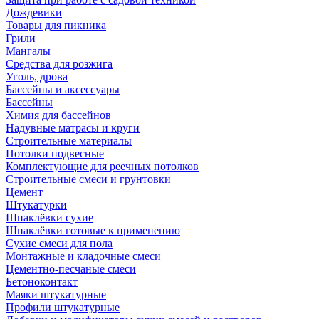
Дождевики
Товары для пикника
Грили
Мангалы
Средства для розжига
Уголь, дрова
Бассейны и аксессуары
Бассейны
Химия для бассейнов
Надувные матрасы и круги
Строительные материалы
Потолки подвесные
Комплектующие для реечных потолков
Строительные смеси и грунтовки
Цемент
Штукатурки
Шпаклёвки сухие
Шпаклёвки готовые к применению
Сухие смеси для пола
Монтажные и кладочные смеси
Цементно-песчаные смеси
Бетоноконтакт
Маяки штукатурные
Профили штукатурные