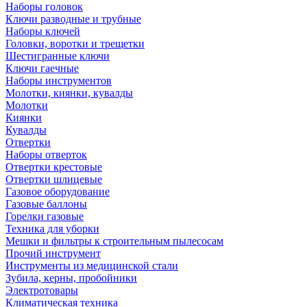
Наборы головок
Ключи разводные и трубные
Наборы ключей
Головки, воротки и трещетки
Шестигранные ключи
Ключи гаечные
Наборы инструментов
Молотки, киянки, кувалды
Молотки
Киянки
Кувалды
Отвертки
Наборы отверток
Отвертки крестовые
Отвертки шлицевые
Газовое оборудование
Газовые баллоны
Горелки газовые
Техника для уборки
Мешки и фильтры к строительным пылесосам
Прочий инструмент
Инструменты из медицинской стали
Зубила, керны, пробойники
Электротовары
Климатическая техника