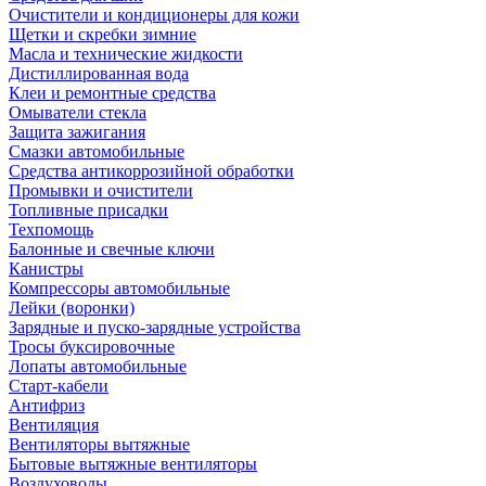
Очистители и кондиционеры для кожи
Щетки и скребки зимние
Масла и технические жидкости
Дистиллированная вода
Клеи и ремонтные средства
Омыватели стекла
Защита зажигания
Смазки автомобильные
Средства антикоррозийной обработки
Промывки и очистители
Топливные присадки
Техпомощь
Балонные и свечные ключи
Канистры
Компрессоры автомобильные
Лейки (воронки)
Зарядные и пуско-зарядные устройства
Тросы буксировочные
Лопаты автомобильные
Старт-кабели
Антифриз
Вентиляция
Вентиляторы вытяжные
Бытовые вытяжные вентиляторы
Воздуховоды