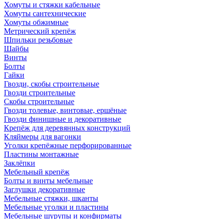
Хомуты и стяжки кабельные
Хомуты сантехнические
Хомуты обжимные
Метрический крепёж
Шпильки резьбовые
Шайбы
Винты
Болты
Гайки
Гвозди, скобы строительные
Гвозди строительные
Скобы строительные
Гвозди толевые, винтовые, ершёные
Гвозди финишные и декоративные
Крепёж для деревянных конструкций
Кляймеры для вагонки
Уголки крепёжные перфорированные
Пластины монтажные
Заклёпки
Мебельный крепёж
Болты и винты мебельные
Заглушки декоративные
Мебельные стяжки, шканты
Мебельные уголки и пластины
Мебельные шурупы и конфирматы