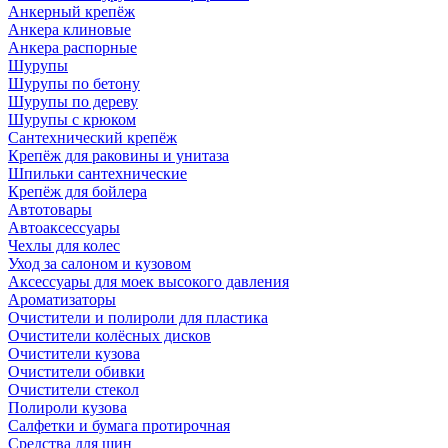
Анкерный крепёж
Анкера клиновые
Анкера распорные
Шурупы
Шурупы по бетону
Шурупы по дереву
Шурупы с крюком
Сантехнический крепёж
Крепёж для раковины и унитаза
Шпильки сантехнические
Крепёж для бойлера
Автотовары
Автоаксессуары
Чехлы для колес
Уход за салоном и кузовом
Аксессуары для моек высокого давления
Ароматизаторы
Очистители и полироли для пластика
Очистители колёсных дисков
Очистители кузова
Очистители обивки
Очистители стекол
Полироли кузова
Салфетки и бумага протирочная
Средства для шин