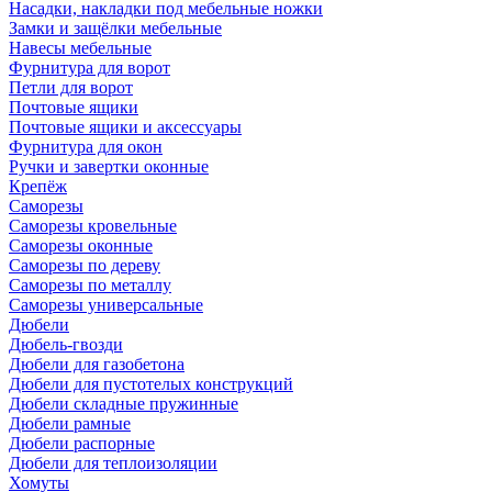
Насадки, накладки под мебельные ножки
Замки и защёлки мебельные
Навесы мебельные
Фурнитура для ворот
Петли для ворот
Почтовые ящики
Почтовые ящики и аксессуары
Фурнитура для окон
Ручки и завертки оконные
Крепёж
Саморезы
Саморезы кровельные
Саморезы оконные
Саморезы по дереву
Саморезы по металлу
Саморезы универсальные
Дюбели
Дюбель-гвозди
Дюбели для газобетона
Дюбели для пустотелых конструкций
Дюбели складные пружинные
Дюбели рамные
Дюбели распорные
Дюбели для теплоизоляции
Хомуты