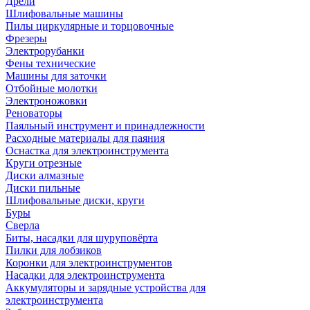
Дрели
Шлифовальные машины
Пилы циркулярные и торцовочные
Фрезеры
Электрорубанки
Фены технические
Машины для заточки
Отбойные молотки
Электроножовки
Реноваторы
Паяльный инструмент и принадлежности
Расходные материалы для паяния
Оснастка для электроинструмента
Круги отрезные
Диски алмазные
Диски пильные
Шлифовальные диски, круги
Буры
Сверла
Биты, насадки для шуруповёрта
Пилки для лобзиков
Коронки для электроинструментов
Насадки для электроинструмента
Аккумуляторы и зарядные устройства для
электроинструмента