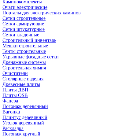
Каминокомплекты
Очаги электрические
Порталы для электрических каминов
Сетки строительные
Сетки армирующие
Сетки штукатурные
Сетки кладочные
Строительный инвентарь
Мешки строительные
Тенты строительные
Укрывные фасадные сетки
Дренажные системы
Строительная химия
Очистители
Столярные изделия
Древесные плиты
Плиты ДВП
Плиты OSB
Фанера
Погонаж деревянный
Вагонка
Плинтус деревянный
Уголок деревянный
Раскладка
Погонаж круглый