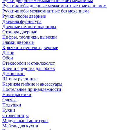
Ручки дверные межкомнатные без механизма
Ручки-кнобы дверные межкомнатные с механизмом
Ручки-кнобы межкомнатные без механизма
Ручки-скобы дверные
Дверная фурнитура
Дверные петли и шарниры
Стопора дверные
Цифры, таблички, вывески
Глазки дверные
Крючки и цепочки дверные
Декор
Обои
Стеклообои и стеклохолст
Клей и средства для обоев
Декор окон
Шторы рулонные
Карнизы гибкие и аксессуары
Постельные принадлежности
Наматрасники
Одеяла
Подушки
Кухни
Столешницы
Модульные Гарнитуры
Мебель для кухни