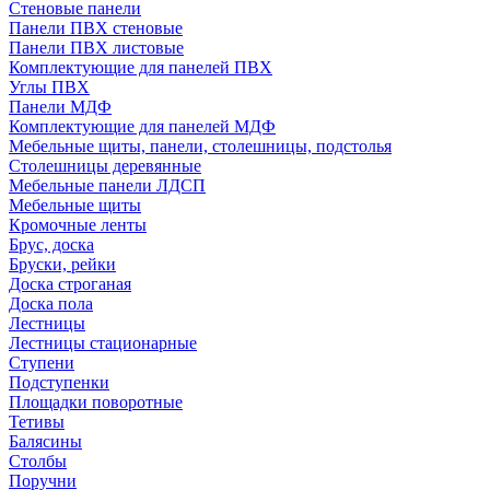
Стеновые панели
Панели ПВХ стеновые
Панели ПВХ листовые
Комплектующие для панелей ПВХ
Углы ПВХ
Панели МДФ
Комплектующие для панелей МДФ
Мебельные щиты, панели, столешницы, подстолья
Столешницы деревянные
Мебельные панели ЛДСП
Мебельные щиты
Кромочные ленты
Брус, доска
Бруски, рейки
Доска строганая
Доска пола
Лестницы
Лестницы стационарные
Ступени
Подступенки
Площадки поворотные
Тетивы
Балясины
Столбы
Поручни