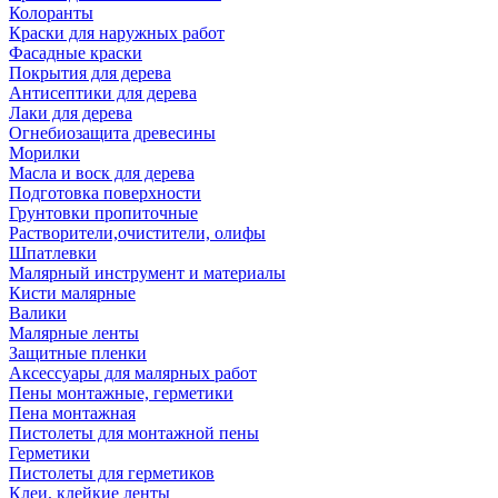
Колоранты
Краски для наружных работ
Фасадные краски
Покрытия для дерева
Антисептики для дерева
Лаки для дерева
Огнебиозащита древесины
Морилки
Масла и воск для дерева
Подготовка поверхности
Грунтовки пропиточные
Растворители,очистители, олифы
Шпатлевки
Малярный инструмент и материалы
Кисти малярные
Валики
Малярные ленты
Защитные пленки
Аксессуары для малярных работ
Пены монтажные, герметики
Пена монтажная
Пистолеты для монтажной пены
Герметики
Пистолеты для герметиков
Клеи, клейкие ленты