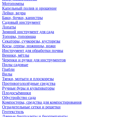
Мотопомпы
Капельный полив и орошение
Лейки, ведра
Баки, бочки, канистры
Садовый инструмент
Лопаты
Зимний инструмент для сада
Топоры, топорища
Секаторы, сучкорезы, кусторезы
Косы, серпы, ножницы, ножи
Инструмент для обработки почвы
Веники, мётлы
Черенки и ручки для инструментов
Пилы садовые
Грабли
Вилы
Тяпки, мотыги и плоскорезы
Противогололёдные средства
Ручные буры и культиваторы
Плодосъёмники
Обустройство сада
Компостеры, средства для компостирования
Оградительные сетки и решетки
Геотекстиль
Дачные биотуалеты и биопрепараты