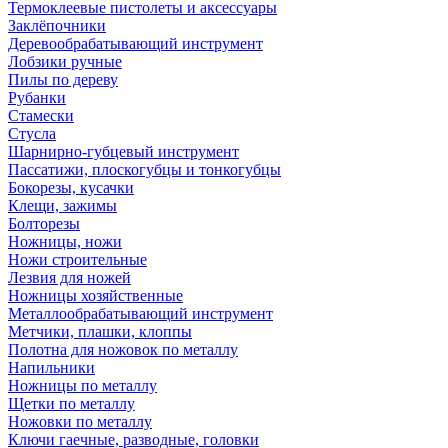
Термоклеевые пистолеты и аксессуары
Заклёпочники
Деревообрабатывающий инструмент
Лобзики ручные
Пилы по дереву
Рубанки
Стамески
Стусла
Шарнирно-губцевый инструмент
Пассатижи, плоскогубцы и тонкогубцы
Бокорезы, кусачки
Клещи, зажимы
Болторезы
Ножницы, ножи
Ножи строительные
Лезвия для ножей
Ножницы хозяйственные
Металлообрабатывающий инструмент
Метчики, плашки, клоппы
Полотна для ножовок по металлу
Напильники
Ножницы по металлу
Щетки по металлу
Ножовки по металлу
Ключи гаечные, разводные, головки