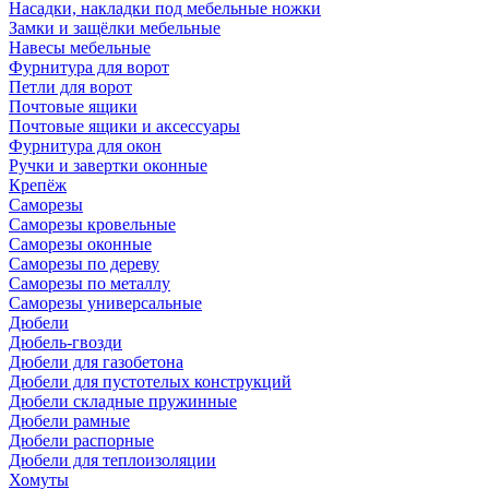
Насадки, накладки под мебельные ножки
Замки и защёлки мебельные
Навесы мебельные
Фурнитура для ворот
Петли для ворот
Почтовые ящики
Почтовые ящики и аксессуары
Фурнитура для окон
Ручки и завертки оконные
Крепёж
Саморезы
Саморезы кровельные
Саморезы оконные
Саморезы по дереву
Саморезы по металлу
Саморезы универсальные
Дюбели
Дюбель-гвозди
Дюбели для газобетона
Дюбели для пустотелых конструкций
Дюбели складные пружинные
Дюбели рамные
Дюбели распорные
Дюбели для теплоизоляции
Хомуты