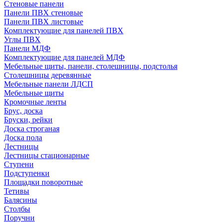
Стеновые панели
Панели ПВХ стеновые
Панели ПВХ листовые
Комплектующие для панелей ПВХ
Углы ПВХ
Панели МДФ
Комплектующие для панелей МДФ
Мебельные щиты, панели, столешницы, подстолья
Столешницы деревянные
Мебельные панели ЛДСП
Мебельные щиты
Кромочные ленты
Брус, доска
Бруски, рейки
Доска строганая
Доска пола
Лестницы
Лестницы стационарные
Ступени
Подступенки
Площадки поворотные
Тетивы
Балясины
Столбы
Поручни