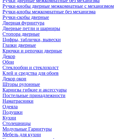
Ручки дверные межкомнатные без механизма
Ручки-кнобы дверные межкомнатные с механизмом
Ручки-кнобы межкомнатные без механизма
Ручки-скобы дверные
Дверная фурнитура
Дверные петли и шарниры
Стопора дверные
Цифры, таблички, вывески
Глазки дверные
Крючки и цепочки дверные
Декор
Обои
Стеклообои и стеклохолст
Клей и средства для обоев
Декор окон
Шторы рулонные
Карнизы гибкие и аксессуары
Постельные принадлежности
Наматрасники
Одеяла
Подушки
Кухни
Столешницы
Модульные Гарнитуры
Мебель для кухни