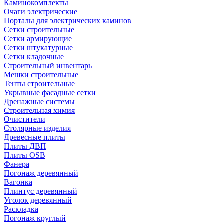
Каминокомплекты
Очаги электрические
Порталы для электрических каминов
Сетки строительные
Сетки армирующие
Сетки штукатурные
Сетки кладочные
Строительный инвентарь
Мешки строительные
Тенты строительные
Укрывные фасадные сетки
Дренажные системы
Строительная химия
Очистители
Столярные изделия
Древесные плиты
Плиты ДВП
Плиты OSB
Фанера
Погонаж деревянный
Вагонка
Плинтус деревянный
Уголок деревянный
Раскладка
Погонаж круглый