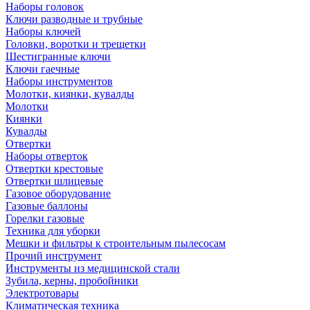
Наборы головок
Ключи разводные и трубные
Наборы ключей
Головки, воротки и трещетки
Шестигранные ключи
Ключи гаечные
Наборы инструментов
Молотки, киянки, кувалды
Молотки
Киянки
Кувалды
Отвертки
Наборы отверток
Отвертки крестовые
Отвертки шлицевые
Газовое оборудование
Газовые баллоны
Горелки газовые
Техника для уборки
Мешки и фильтры к строительным пылесосам
Прочий инструмент
Инструменты из медицинской стали
Зубила, керны, пробойники
Электротовары
Климатическая техника