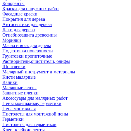
Колоранты
Краски для наружных работ
Фасадные краски
Покрытия для дерева
Антисептики для дерева
Лаки для дерева
Огнебиозащита древесины
Морилки
Масла и воск для дерева
Подготовка поверхности
Грунтовки пропиточные
Растворители,очистители, олифы
Шпатлевки
Малярный инструмент и материалы
Кисти малярные
Валики
Малярные ленты
Защитные пленки
Аксессуары для малярных работ
Пены монтажные, герметики
Пена монтажная
Пистолеты для монтажной пены
Герметики
Пистолеты для герметиков
Клеи, клейкие ленты