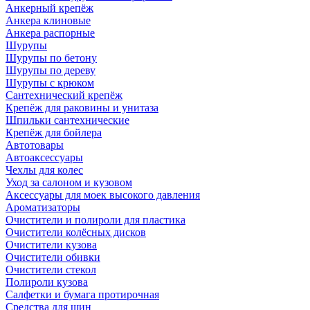
Анкерный крепёж
Анкера клиновые
Анкера распорные
Шурупы
Шурупы по бетону
Шурупы по дереву
Шурупы с крюком
Сантехнический крепёж
Крепёж для раковины и унитаза
Шпильки сантехнические
Крепёж для бойлера
Автотовары
Автоаксессуары
Чехлы для колес
Уход за салоном и кузовом
Аксессуары для моек высокого давления
Ароматизаторы
Очистители и полироли для пластика
Очистители колёсных дисков
Очистители кузова
Очистители обивки
Очистители стекол
Полироли кузова
Салфетки и бумага протирочная
Средства для шин