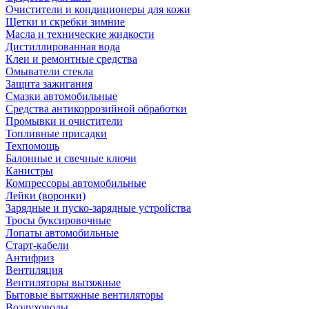
Очистители и кондиционеры для кожи
Щетки и скребки зимние
Масла и технические жидкости
Дистиллированная вода
Клеи и ремонтные средства
Омыватели стекла
Защита зажигания
Смазки автомобильные
Средства антикоррозийной обработки
Промывки и очистители
Топливные присадки
Техпомощь
Балонные и свечные ключи
Канистры
Компрессоры автомобильные
Лейки (воронки)
Зарядные и пуско-зарядные устройства
Тросы буксировочные
Лопаты автомобильные
Старт-кабели
Антифриз
Вентиляция
Вентиляторы вытяжные
Бытовые вытяжные вентиляторы
Воздуховоды