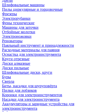
Дрели
Шлифовальные машины
Пилы циркулярные и торцовочные
Фрезеры
Электрорубанки
Фены технические
Машины для заточки
Отбойные молотки
Электроножовки
Реноваторы
Паяльный инструмент и принадлежности
Расходные материалы для паяния
Оснастка для электроинструмента
Круги отрезные
Диски алмазные
Диски пильные
Шлифовальные диски, круги
Буры
Сверла
Биты, насадки для шуруповёрта
Пилки для лобзиков
Коронки для электроинструментов
Насадки для электроинструмента
Аккумуляторы и зарядные устройства для
электроинструмента