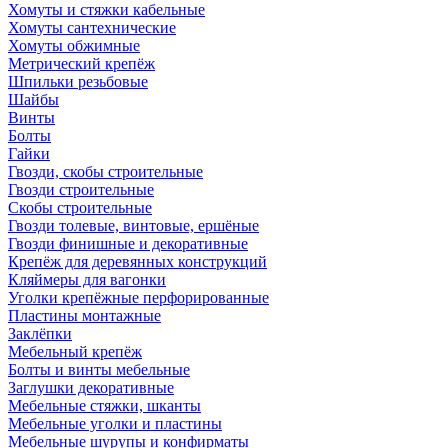
Хомуты и стяжки кабельные
Хомуты сантехнические
Хомуты обжимные
Метрический крепёж
Шпильки резьбовые
Шайбы
Винты
Болты
Гайки
Гвозди, скобы строительные
Гвозди строительные
Скобы строительные
Гвозди толевые, винтовые, ершёные
Гвозди финишные и декоративные
Крепёж для деревянных конструкций
Кляймеры для вагонки
Уголки крепёжные перфорированные
Пластины монтажные
Заклёпки
Мебельный крепёж
Болты и винты мебельные
Заглушки декоративные
Мебельные стяжки, шканты
Мебельные уголки и пластины
Мебельные шурупы и конфирматы