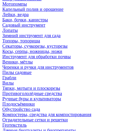
Мотопомпы
Капельный полив и орошение
Лейки, ведра
Баки, бочки, канистры
Садовый инструмент
Лопаты
Зимний инструмент для сада
Топоры, топорища
Секаторы, сучкорезы, кусторезы
Косы, серпы, ножницы, ножи
Инструмент для обработки почвы
Веники, мётлы
Черенки и ручки для инструментов
Пилы садовые
Грабли
Вилы
Тяпки, мотыги и плоскорезы
Противогололёдные средства
Ручные буры и культиваторы
Плодосъёмники
Обустройство сада
Компостеры, средства для компостирования
Оградительные сетки и решетки
Геотекстиль
Дачные биотуалеты и биопрепараты