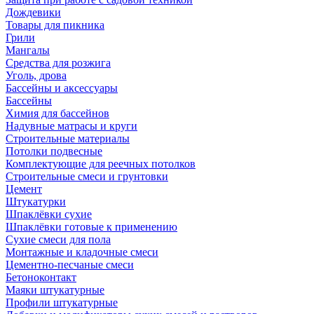
Дождевики
Товары для пикника
Грили
Мангалы
Средства для розжига
Уголь, дрова
Бассейны и аксессуары
Бассейны
Химия для бассейнов
Надувные матрасы и круги
Строительные материалы
Потолки подвесные
Комплектующие для реечных потолков
Строительные смеси и грунтовки
Цемент
Штукатурки
Шпаклёвки сухие
Шпаклёвки готовые к применению
Сухие смеси для пола
Монтажные и кладочные смеси
Цементно-песчаные смеси
Бетоноконтакт
Маяки штукатурные
Профили штукатурные