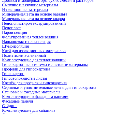
Добавки и модификаторы сухих смесей и растворов
Сыпучие и вяжущие материалы
Изоляционные материалы
Минеральная вата на основе базальта
Минеральная вата на основе кварца
Пенополистирол экструдированный
Пенопласт
Пароизоляция
Фольгированная теплоизоляция
Напыляемая теплоизоляция
Шумоизоляция
Клей для изоляционных материалов
Полиэтилен вспененный
Комплектующие для теплоизоляции
Гипсокартонные системы и листовые материалы
Профили для гипсокартона
Гипсокартон
Гипсоволокнистые листы
Крепёж для профиля и гипсокартона
Серпянки и уплотнительные ленты для гипсокартона
Стеновые и фасадные материалы
Комплектующие к фасадным панелям
Фасадные панели
Сайдинг
Комплектующие для сайдинга