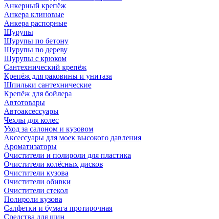
Анкерный крепёж
Анкера клиновые
Анкера распорные
Шурупы
Шурупы по бетону
Шурупы по дереву
Шурупы с крюком
Сантехнический крепёж
Крепёж для раковины и унитаза
Шпильки сантехнические
Крепёж для бойлера
Автотовары
Автоаксессуары
Чехлы для колес
Уход за салоном и кузовом
Аксессуары для моек высокого давления
Ароматизаторы
Очистители и полироли для пластика
Очистители колёсных дисков
Очистители кузова
Очистители обивки
Очистители стекол
Полироли кузова
Салфетки и бумага протирочная
Средства для шин