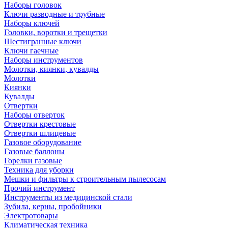
Наборы головок
Ключи разводные и трубные
Наборы ключей
Головки, воротки и трещетки
Шестигранные ключи
Ключи гаечные
Наборы инструментов
Молотки, киянки, кувалды
Молотки
Киянки
Кувалды
Отвертки
Наборы отверток
Отвертки крестовые
Отвертки шлицевые
Газовое оборудование
Газовые баллоны
Горелки газовые
Техника для уборки
Мешки и фильтры к строительным пылесосам
Прочий инструмент
Инструменты из медицинской стали
Зубила, керны, пробойники
Электротовары
Климатическая техника