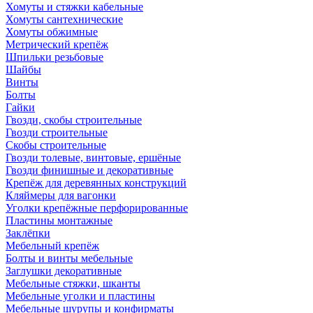
Хомуты и стяжки кабельные
Хомуты сантехнические
Хомуты обжимные
Метрический крепёж
Шпильки резьбовые
Шайбы
Винты
Болты
Гайки
Гвозди, скобы строительные
Гвозди строительные
Скобы строительные
Гвозди толевые, винтовые, ершёные
Гвозди финишные и декоративные
Крепёж для деревянных конструкций
Кляймеры для вагонки
Уголки крепёжные перфорированные
Пластины монтажные
Заклёпки
Мебельный крепёж
Болты и винты мебельные
Заглушки декоративные
Мебельные стяжки, шканты
Мебельные уголки и пластины
Мебельные шурупы и конфирматы