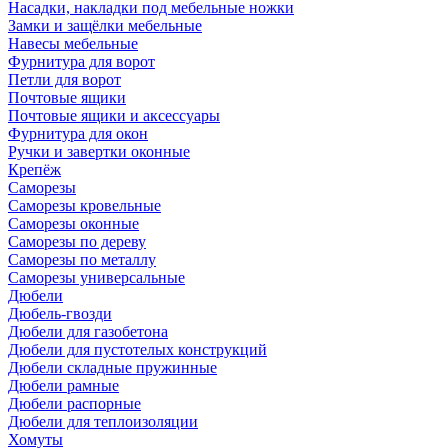
Насадки, накладки под мебельные ножки
Замки и защёлки мебельные
Навесы мебельные
Фурнитура для ворот
Петли для ворот
Почтовые ящики
Почтовые ящики и аксессуары
Фурнитура для окон
Ручки и завертки оконные
Крепёж
Саморезы
Саморезы кровельные
Саморезы оконные
Саморезы по дереву
Саморезы по металлу
Саморезы универсальные
Дюбели
Дюбель-гвозди
Дюбели для газобетона
Дюбели для пустотелых конструкций
Дюбели складные пружинные
Дюбели рамные
Дюбели распорные
Дюбели для теплоизоляции
Хомуты