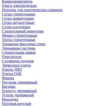
Каминокомплекты
Очаги электрические
Порталы для электрических каминов
Сетки строительные
Сетки армирующие
Сетки штукатурные
Сетки кладочные
Строительный инвентарь
Мешки строительные
Тенты строительные
Укрывные фасадные сетки
Дренажные системы
Строительная химия
Очистители
Столярные изделия
Древесные плиты
Плиты ДВП
Плиты OSB
Фанера
Погонаж деревянный
Вагонка
Плинтус деревянный
Уголок деревянный
Раскладка
Погонаж круглый