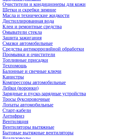
Очистители и кондиционеры для кожи
Щетки и скребки зимние
Масла и технические жидкости
Дистиллированная вода
Клеи и ремонтные средства
Омыватели стекла
Защита зажигания
Смазки автомобильные
Средства антикоррозийной обработки
Промывки и очистители
Топливные присадки
Техпомощь
Балонные и свечные ключи
Канистры
Компрессоры автомобильные
Лейки (воронки)
Зарядные и пуско-зарядные устройства
Тросы буксировочные
Лопаты автомобильные
Старт-кабели
Антифриз
Вентиляция
Вентиляторы вытяжные
Бытовые вытяжные вентиляторы
Воздуховоды