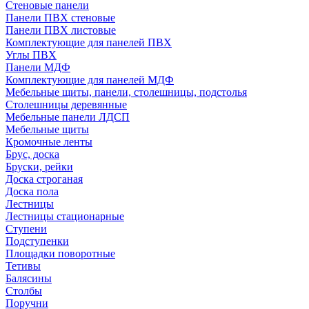
Стеновые панели
Панели ПВХ стеновые
Панели ПВХ листовые
Комплектующие для панелей ПВХ
Углы ПВХ
Панели МДФ
Комплектующие для панелей МДФ
Мебельные щиты, панели, столешницы, подстолья
Столешницы деревянные
Мебельные панели ЛДСП
Мебельные щиты
Кромочные ленты
Брус, доска
Бруски, рейки
Доска строганая
Доска пола
Лестницы
Лестницы стационарные
Ступени
Подступенки
Площадки поворотные
Тетивы
Балясины
Столбы
Поручни