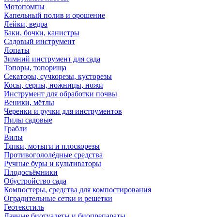
Мотопомпы
Капельный полив и орошение
Лейки, ведра
Баки, бочки, канистры
Садовый инструмент
Лопаты
Зимний инструмент для сада
Топоры, топорища
Секаторы, сучкорезы, кусторезы
Косы, серпы, ножницы, ножи
Инструмент для обработки почвы
Веники, мётлы
Черенки и ручки для инструментов
Пилы садовые
Грабли
Вилы
Тяпки, мотыги и плоскорезы
Противогололёдные средства
Ручные буры и культиваторы
Плодосъёмники
Обустройство сада
Компостеры, средства для компостирования
Оградительные сетки и решетки
Геотекстиль
Дачные биотуалеты и биопрепараты