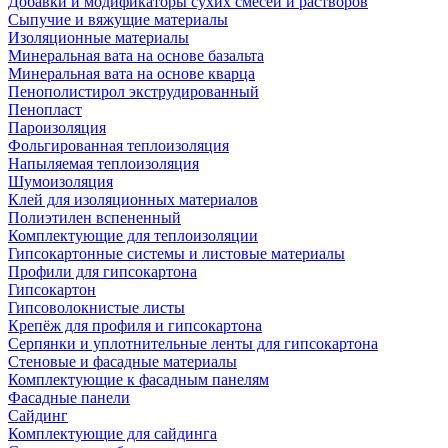
Добавки и модификаторы сухих смесей и растворов
Сыпучие и вяжущие материалы
Изоляционные материалы
Минеральная вата на основе базальта
Минеральная вата на основе кварца
Пенополистирол экструдированный
Пенопласт
Пароизоляция
Фольгированная теплоизоляция
Напыляемая теплоизоляция
Шумоизоляция
Клей для изоляционных материалов
Полиэтилен вспененный
Комплектующие для теплоизоляции
Гипсокартонные системы и листовые материалы
Профили для гипсокартона
Гипсокартон
Гипсоволокнистые листы
Крепёж для профиля и гипсокартона
Серпянки и уплотнительные ленты для гипсокартона
Стеновые и фасадные материалы
Комплектующие к фасадным панелям
Фасадные панели
Сайдинг
Комплектующие для сайдинга