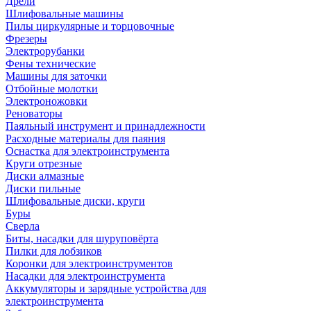
Дрели
Шлифовальные машины
Пилы циркулярные и торцовочные
Фрезеры
Электрорубанки
Фены технические
Машины для заточки
Отбойные молотки
Электроножовки
Реноваторы
Паяльный инструмент и принадлежности
Расходные материалы для паяния
Оснастка для электроинструмента
Круги отрезные
Диски алмазные
Диски пильные
Шлифовальные диски, круги
Буры
Сверла
Биты, насадки для шуруповёрта
Пилки для лобзиков
Коронки для электроинструментов
Насадки для электроинструмента
Аккумуляторы и зарядные устройства для
электроинструмента