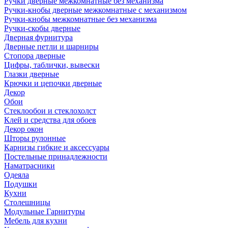
Ручки дверные межкомнатные без механизма
Ручки-кнобы дверные межкомнатные с механизмом
Ручки-кнобы межкомнатные без механизма
Ручки-скобы дверные
Дверная фурнитура
Дверные петли и шарниры
Стопора дверные
Цифры, таблички, вывески
Глазки дверные
Крючки и цепочки дверные
Декор
Обои
Стеклообои и стеклохолст
Клей и средства для обоев
Декор окон
Шторы рулонные
Карнизы гибкие и аксессуары
Постельные принадлежности
Наматрасники
Одеяла
Подушки
Кухни
Столешницы
Модульные Гарнитуры
Мебель для кухни