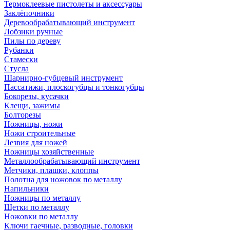
Термоклеевые пистолеты и аксессуары
Заклёпочники
Деревообрабатывающий инструмент
Лобзики ручные
Пилы по дереву
Рубанки
Стамески
Стусла
Шарнирно-губцевый инструмент
Пассатижи, плоскогубцы и тонкогубцы
Бокорезы, кусачки
Клещи, зажимы
Болторезы
Ножницы, ножи
Ножи строительные
Лезвия для ножей
Ножницы хозяйственные
Металлообрабатывающий инструмент
Метчики, плашки, клоппы
Полотна для ножовок по металлу
Напильники
Ножницы по металлу
Щетки по металлу
Ножовки по металлу
Ключи гаечные, разводные, головки