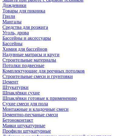
Дождевики
Товары для пикника
Грили
Мангалы
Средства для розжига
Уголь, дрова
Бассейны и аксессуары
Бассейны
Химия для бассейнов
Надувные матрасы и круги
Строительные материалы
Потолки подвесные
Комплектующие для реечных потолков
Строительные смеси и грунтовки
Цемент
Штукатурки
Шпаклёвки сухие
Шпаклёвки готовые к применению
Сухие смеси для пола
Монтажные и кладочные смеси
Цементно-песчаные смеси
Бетоноконтакт
Маяки штукатурные
Профили штукатурные