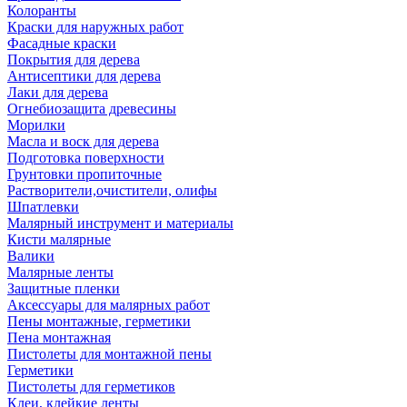
Колоранты
Краски для наружных работ
Фасадные краски
Покрытия для дерева
Антисептики для дерева
Лаки для дерева
Огнебиозащита древесины
Морилки
Масла и воск для дерева
Подготовка поверхности
Грунтовки пропиточные
Растворители,очистители, олифы
Шпатлевки
Малярный инструмент и материалы
Кисти малярные
Валики
Малярные ленты
Защитные пленки
Аксессуары для малярных работ
Пены монтажные, герметики
Пена монтажная
Пистолеты для монтажной пены
Герметики
Пистолеты для герметиков
Клеи, клейкие ленты