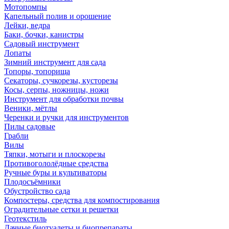
Мотопомпы
Капельный полив и орошение
Лейки, ведра
Баки, бочки, канистры
Садовый инструмент
Лопаты
Зимний инструмент для сада
Топоры, топорища
Секаторы, сучкорезы, кусторезы
Косы, серпы, ножницы, ножи
Инструмент для обработки почвы
Веники, мётлы
Черенки и ручки для инструментов
Пилы садовые
Грабли
Вилы
Тяпки, мотыги и плоскорезы
Противогололёдные средства
Ручные буры и культиваторы
Плодосъёмники
Обустройство сада
Компостеры, средства для компостирования
Оградительные сетки и решетки
Геотекстиль
Дачные биотуалеты и биопрепараты