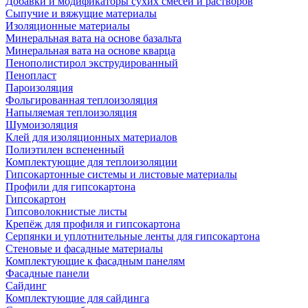
Добавки и модификаторы сухих смесей и растворов
Сыпучие и вяжущие материалы
Изоляционные материалы
Минеральная вата на основе базальта
Минеральная вата на основе кварца
Пенополистирол экструдированный
Пенопласт
Пароизоляция
Фольгированная теплоизоляция
Напыляемая теплоизоляция
Шумоизоляция
Клей для изоляционных материалов
Полиэтилен вспененный
Комплектующие для теплоизоляции
Гипсокартонные системы и листовые материалы
Профили для гипсокартона
Гипсокартон
Гипсоволокнистые листы
Крепёж для профиля и гипсокартона
Серпянки и уплотнительные ленты для гипсокартона
Стеновые и фасадные материалы
Комплектующие к фасадным панелям
Фасадные панели
Сайдинг
Комплектующие для сайдинга