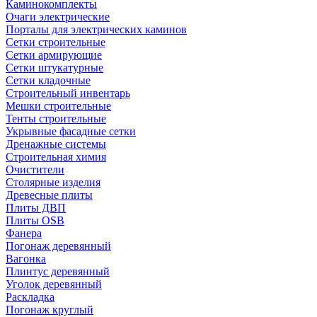
Каминокомплекты
Очаги электрические
Порталы для электрических каминов
Сетки строительные
Сетки армирующие
Сетки штукатурные
Сетки кладочные
Строительный инвентарь
Мешки строительные
Тенты строительные
Укрывные фасадные сетки
Дренажные системы
Строительная химия
Очистители
Столярные изделия
Древесные плиты
Плиты ДВП
Плиты OSB
Фанера
Погонаж деревянный
Вагонка
Плинтус деревянный
Уголок деревянный
Раскладка
Погонаж круглый