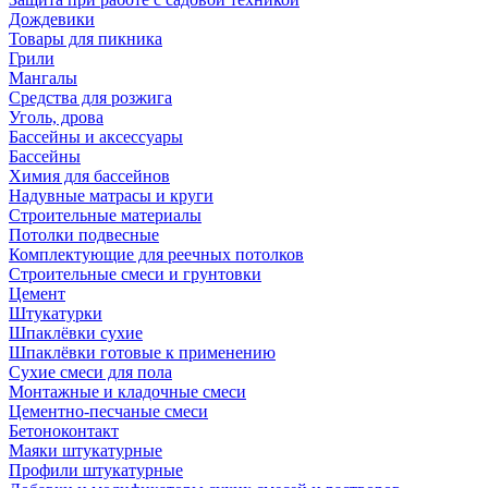
Дождевики
Товары для пикника
Грили
Мангалы
Средства для розжига
Уголь, дрова
Бассейны и аксессуары
Бассейны
Химия для бассейнов
Надувные матрасы и круги
Строительные материалы
Потолки подвесные
Комплектующие для реечных потолков
Строительные смеси и грунтовки
Цемент
Штукатурки
Шпаклёвки сухие
Шпаклёвки готовые к применению
Сухие смеси для пола
Монтажные и кладочные смеси
Цементно-песчаные смеси
Бетоноконтакт
Маяки штукатурные
Профили штукатурные