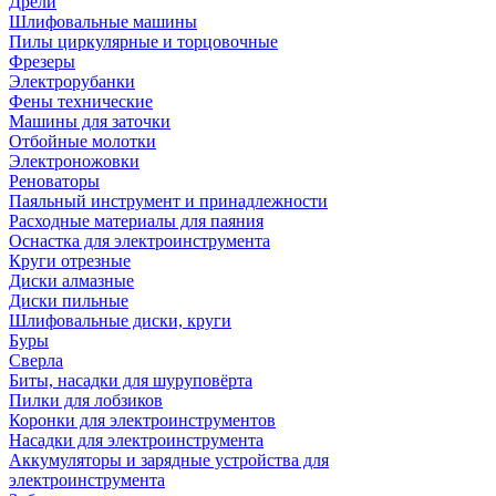
Дрели
Шлифовальные машины
Пилы циркулярные и торцовочные
Фрезеры
Электрорубанки
Фены технические
Машины для заточки
Отбойные молотки
Электроножовки
Реноваторы
Паяльный инструмент и принадлежности
Расходные материалы для паяния
Оснастка для электроинструмента
Круги отрезные
Диски алмазные
Диски пильные
Шлифовальные диски, круги
Буры
Сверла
Биты, насадки для шуруповёрта
Пилки для лобзиков
Коронки для электроинструментов
Насадки для электроинструмента
Аккумуляторы и зарядные устройства для
электроинструмента