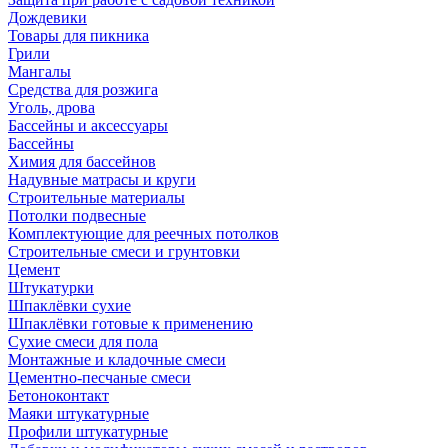
Дождевики
Товары для пикника
Грили
Мангалы
Средства для розжига
Уголь, дрова
Бассейны и аксессуары
Бассейны
Химия для бассейнов
Надувные матрасы и круги
Строительные материалы
Потолки подвесные
Комплектующие для реечных потолков
Строительные смеси и грунтовки
Цемент
Штукатурки
Шпаклёвки сухие
Шпаклёвки готовые к применению
Сухие смеси для пола
Монтажные и кладочные смеси
Цементно-песчаные смеси
Бетоноконтакт
Маяки штукатурные
Профили штукатурные