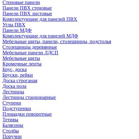
Стеновые панели
Панели ПВХ стеновые
Панели ПВХ листовые
Комплектующие для панелей ПВХ
Углы ПВХ
Панели МДФ
Комплектующие для панелей МДФ
Мебельные щиты, панели, столешницы, подстолья
Столешницы деревянные
Мебельные панели ЛДСП
Мебельные щиты
Кромочные ленты
Брус, доска
Бруски, рейки
Доска строганая
Доска пола
Лестницы
Лестницы стационарные
Ступени
Подступенки
Площадки поворотные
Тетивы
Балясины
Столбы
Поручни