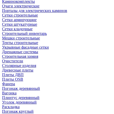
Каминокомплекты
Очаги электрические
Порталы для электрических каминов
Сетки строительные
Сетки армирующие
Сетки штукатурные
Сетки кладочные
Строительный инвентарь
Мешки строительные
Тенты строительные
Укрывные фасадные сетки
Дренажные системы
Строительная химия
Очистители
Столярные изделия
Древесные плиты
Плиты ДВП
Плиты OSB
Фанера
Погонаж деревянный
Вагонка
Плинтус деревянный
Уголок деревянный
Раскладка
Погонаж круглый