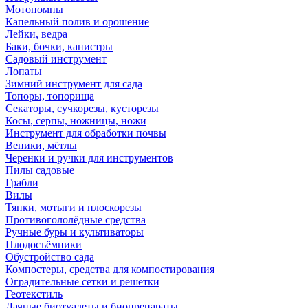
Мотопомпы
Капельный полив и орошение
Лейки, ведра
Баки, бочки, канистры
Садовый инструмент
Лопаты
Зимний инструмент для сада
Топоры, топорища
Секаторы, сучкорезы, кусторезы
Косы, серпы, ножницы, ножи
Инструмент для обработки почвы
Веники, мётлы
Черенки и ручки для инструментов
Пилы садовые
Грабли
Вилы
Тяпки, мотыги и плоскорезы
Противогололёдные средства
Ручные буры и культиваторы
Плодосъёмники
Обустройство сада
Компостеры, средства для компостирования
Оградительные сетки и решетки
Геотекстиль
Дачные биотуалеты и биопрепараты