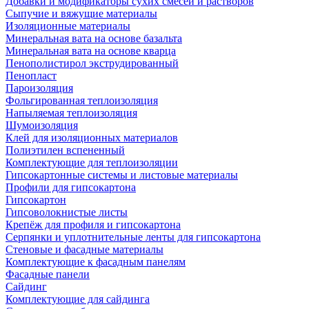
Добавки и модификаторы сухих смесей и растворов
Сыпучие и вяжущие материалы
Изоляционные материалы
Минеральная вата на основе базальта
Минеральная вата на основе кварца
Пенополистирол экструдированный
Пенопласт
Пароизоляция
Фольгированная теплоизоляция
Напыляемая теплоизоляция
Шумоизоляция
Клей для изоляционных материалов
Полиэтилен вспененный
Комплектующие для теплоизоляции
Гипсокартонные системы и листовые материалы
Профили для гипсокартона
Гипсокартон
Гипсоволокнистые листы
Крепёж для профиля и гипсокартона
Серпянки и уплотнительные ленты для гипсокартона
Стеновые и фасадные материалы
Комплектующие к фасадным панелям
Фасадные панели
Сайдинг
Комплектующие для сайдинга