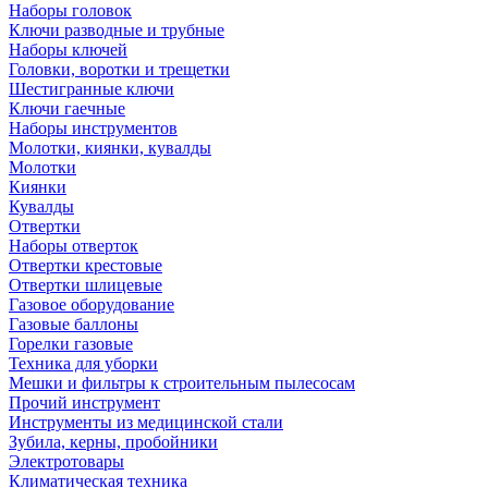
Наборы головок
Ключи разводные и трубные
Наборы ключей
Головки, воротки и трещетки
Шестигранные ключи
Ключи гаечные
Наборы инструментов
Молотки, киянки, кувалды
Молотки
Киянки
Кувалды
Отвертки
Наборы отверток
Отвертки крестовые
Отвертки шлицевые
Газовое оборудование
Газовые баллоны
Горелки газовые
Техника для уборки
Мешки и фильтры к строительным пылесосам
Прочий инструмент
Инструменты из медицинской стали
Зубила, керны, пробойники
Электротовары
Климатическая техника