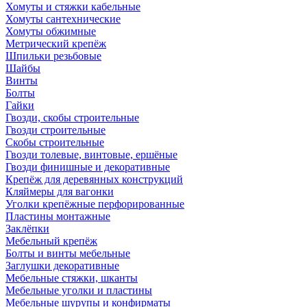
Хомуты и стяжки кабельные
Хомуты сантехнические
Хомуты обжимные
Метрический крепёж
Шпильки резьбовые
Шайбы
Винты
Болты
Гайки
Гвозди, скобы строительные
Гвозди строительные
Скобы строительные
Гвозди толевые, винтовые, ершёные
Гвозди финишные и декоративные
Крепёж для деревянных конструкций
Кляймеры для вагонки
Уголки крепёжные перфорированные
Пластины монтажные
Заклёпки
Мебельный крепёж
Болты и винты мебельные
Заглушки декоративные
Мебельные стяжки, шканты
Мебельные уголки и пластины
Мебельные шурупы и конфирматы