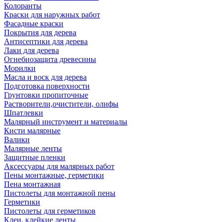
Колоранты
Краски для наружных работ
Фасадные краски
Покрытия для дерева
Антисептики для дерева
Лаки для дерева
Огнебиозащита древесины
Морилки
Масла и воск для дерева
Подготовка поверхности
Грунтовки пропиточные
Растворители,очистители, олифы
Шпатлевки
Малярный инструмент и материалы
Кисти малярные
Валики
Малярные ленты
Защитные пленки
Аксессуары для малярных работ
Пены монтажные, герметики
Пена монтажная
Пистолеты для монтажной пены
Герметики
Пистолеты для герметиков
Клеи, клейкие ленты