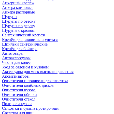
Анкерный крепёж
Анкера клиновые
Анкера распорные
Шурупы
Шурупы по бетону
Шурупы по дереву
Шурупы с крюком
Сантехнический крепёж
Крепёж для раковины и унитаза
Шпильки сантехнические
Крепёж для бойлера
Автотовары
Автоаксессуары
Чехлы для колес
Уход за салоном и кузовом
Аксессуары для моек высокого давления
Ароматизаторы
Очистители и полироли для пластика
Очистители колёсных дисков
Очистители кузова
Очистители обивки
Очистители стекол
Полироли кузова
Салфетки и бумага протирочная
Средства для шин