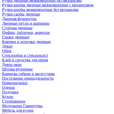
Ручки дверные межкомнатные без механизма
Ручки-кнобы дверные межкомнатные с механизмом
Ручки-кнобы межкомнатные без механизма
Ручки-скобы дверные
Дверная фурнитура
Дверные петли и шарниры
Стопора дверные
Цифры, таблички, вывески
Глазки дверные
Крючки и цепочки дверные
Декор
Обои
Стеклообои и стеклохолст
Клей и средства для обоев
Декор окон
Шторы рулонные
Карнизы гибкие и аксессуары
Постельные принадлежности
Наматрасники
Одеяла
Подушки
Кухни
Столешницы
Модульные Гарнитуры
Мебель для кухни