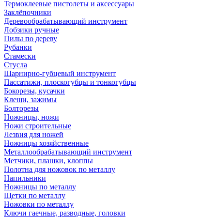
Термоклеевые пистолеты и аксессуары
Заклёпочники
Деревообрабатывающий инструмент
Лобзики ручные
Пилы по дереву
Рубанки
Стамески
Стусла
Шарнирно-губцевый инструмент
Пассатижи, плоскогубцы и тонкогубцы
Бокорезы, кусачки
Клещи, зажимы
Болторезы
Ножницы, ножи
Ножи строительные
Лезвия для ножей
Ножницы хозяйственные
Металлообрабатывающий инструмент
Метчики, плашки, клоппы
Полотна для ножовок по металлу
Напильники
Ножницы по металлу
Щетки по металлу
Ножовки по металлу
Ключи гаечные, разводные, головки