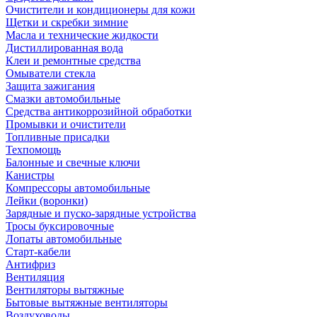
Очистители и кондиционеры для кожи
Щетки и скребки зимние
Масла и технические жидкости
Дистиллированная вода
Клеи и ремонтные средства
Омыватели стекла
Защита зажигания
Смазки автомобильные
Средства антикоррозийной обработки
Промывки и очистители
Топливные присадки
Техпомощь
Балонные и свечные ключи
Канистры
Компрессоры автомобильные
Лейки (воронки)
Зарядные и пуско-зарядные устройства
Тросы буксировочные
Лопаты автомобильные
Старт-кабели
Антифриз
Вентиляция
Вентиляторы вытяжные
Бытовые вытяжные вентиляторы
Воздуховоды