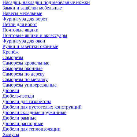
Насадки, накладки под мебельные ножки
Замки и защёлки мебельные
Навесы мебельные
Фурнитура для ворот
Петли для ворот
Почтовые ящики
Почтовые ящики и аксессуары
Фурнитура для окон
Ручки и завертки оконные
Крепёж
Саморезы
Саморезы кровельные
Саморезы оконные
Саморезы по дереву
Саморезы по металлу
Саморезы универсальные
Дюбели
Дюбель-гвозди
Дюбели для газобетона
Дюбели для пустотелых конструкций
Дюбели складные пружинные
Дюбели рамные
Дюбели распорные
Дюбели для теплоизоляции
Хомуты