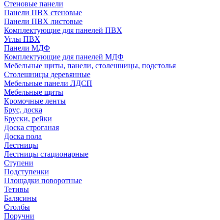
Стеновые панели
Панели ПВХ стеновые
Панели ПВХ листовые
Комплектующие для панелей ПВХ
Углы ПВХ
Панели МДФ
Комплектующие для панелей МДФ
Мебельные щиты, панели, столешницы, подстолья
Столешницы деревянные
Мебельные панели ЛДСП
Мебельные щиты
Кромочные ленты
Брус, доска
Бруски, рейки
Доска строганая
Доска пола
Лестницы
Лестницы стационарные
Ступени
Подступенки
Площадки поворотные
Тетивы
Балясины
Столбы
Поручни