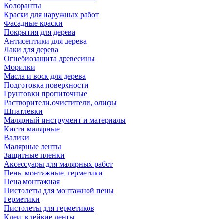
Колоранты
Краски для наружных работ
Фасадные краски
Покрытия для дерева
Антисептики для дерева
Лаки для дерева
Огнебиозащита древесины
Морилки
Масла и воск для дерева
Подготовка поверхности
Грунтовки пропиточные
Растворители,очистители, олифы
Шпатлевки
Малярный инструмент и материалы
Кисти малярные
Валики
Малярные ленты
Защитные пленки
Аксессуары для малярных работ
Пены монтажные, герметики
Пена монтажная
Пистолеты для монтажной пены
Герметики
Пистолеты для герметиков
Клеи, клейкие ленты