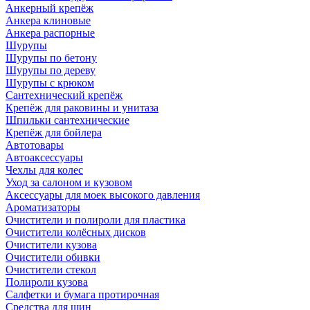
Анкерный крепёж
Анкера клиновые
Анкера распорные
Шурупы
Шурупы по бетону
Шурупы по дереву
Шурупы с крюком
Сантехнический крепёж
Крепёж для раковины и унитаза
Шпильки сантехнические
Крепёж для бойлера
Автотовары
Автоаксессуары
Чехлы для колес
Уход за салоном и кузовом
Аксессуары для моек высокого давления
Ароматизаторы
Очистители и полироли для пластика
Очистители колёсных дисков
Очистители кузова
Очистители обивки
Очистители стекол
Полироли кузова
Салфетки и бумага протирочная
Средства для шин