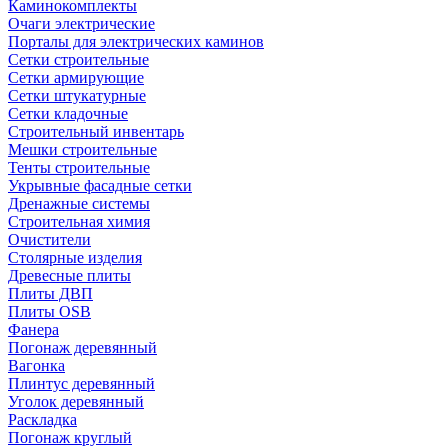
Каминокомплекты
Очаги электрические
Порталы для электрических каминов
Сетки строительные
Сетки армирующие
Сетки штукатурные
Сетки кладочные
Строительный инвентарь
Мешки строительные
Тенты строительные
Укрывные фасадные сетки
Дренажные системы
Строительная химия
Очистители
Столярные изделия
Древесные плиты
Плиты ДВП
Плиты OSB
Фанера
Погонаж деревянный
Вагонка
Плинтус деревянный
Уголок деревянный
Раскладка
Погонаж круглый