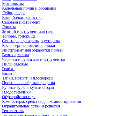
Мотопомпы
Капельный полив и орошение
Лейки, ведра
Баки, бочки, канистры
Садовый инструмент
Лопаты
Зимний инструмент для сада
Топоры, топорища
Секаторы, сучкорезы, кусторезы
Косы, серпы, ножницы, ножи
Инструмент для обработки почвы
Веники, мётлы
Черенки и ручки для инструментов
Пилы садовые
Грабли
Вилы
Тяпки, мотыги и плоскорезы
Противогололёдные средства
Ручные буры и культиваторы
Плодосъёмники
Обустройство сада
Компостеры, средства для компостирования
Оградительные сетки и решетки
Геотекстиль
Дачные биотуалеты и биопрепараты