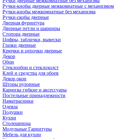
Ручки дверные межкомнатные без механизма
Ручки-кнобы дверные межкомнатные с механизмом
Ручки-кнобы межкомнатные без механизма
Ручки-скобы дверные
Дверная фурнитура
Дверные петли и шарниры
Стопора дверные
Цифры, таблички, вывески
Глазки дверные
Крючки и цепочки дверные
Декор
Обои
Стеклообои и стеклохолст
Клей и средства для обоев
Декор окон
Шторы рулонные
Карнизы гибкие и аксессуары
Постельные принадлежности
Наматрасники
Одеяла
Подушки
Кухни
Столешницы
Модульные Гарнитуры
Мебель для кухни