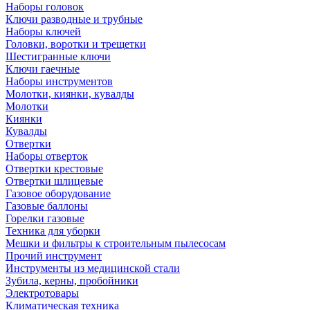
Наборы головок
Ключи разводные и трубные
Наборы ключей
Головки, воротки и трещетки
Шестигранные ключи
Ключи гаечные
Наборы инструментов
Молотки, киянки, кувалды
Молотки
Киянки
Кувалды
Отвертки
Наборы отверток
Отвертки крестовые
Отвертки шлицевые
Газовое оборудование
Газовые баллоны
Горелки газовые
Техника для уборки
Мешки и фильтры к строительным пылесосам
Прочий инструмент
Инструменты из медицинской стали
Зубила, керны, пробойники
Электротовары
Климатическая техника