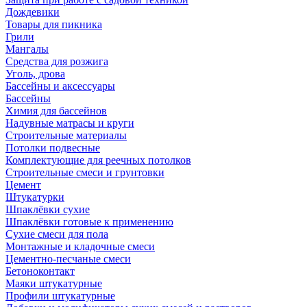
Дождевики
Товары для пикника
Грили
Мангалы
Средства для розжига
Уголь, дрова
Бассейны и аксессуары
Бассейны
Химия для бассейнов
Надувные матрасы и круги
Строительные материалы
Потолки подвесные
Комплектующие для реечных потолков
Строительные смеси и грунтовки
Цемент
Штукатурки
Шпаклёвки сухие
Шпаклёвки готовые к применению
Сухие смеси для пола
Монтажные и кладочные смеси
Цементно-песчаные смеси
Бетоноконтакт
Маяки штукатурные
Профили штукатурные