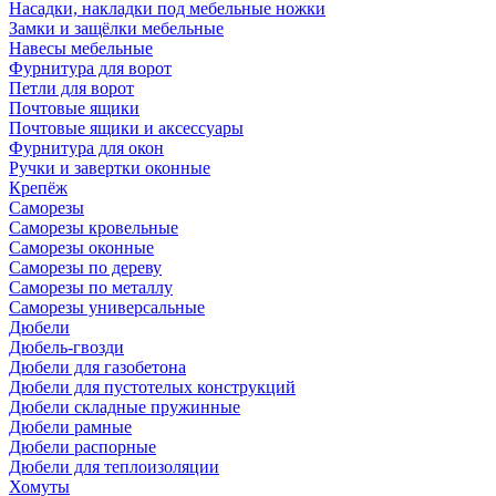
Насадки, накладки под мебельные ножки
Замки и защёлки мебельные
Навесы мебельные
Фурнитура для ворот
Петли для ворот
Почтовые ящики
Почтовые ящики и аксессуары
Фурнитура для окон
Ручки и завертки оконные
Крепёж
Саморезы
Саморезы кровельные
Саморезы оконные
Саморезы по дереву
Саморезы по металлу
Саморезы универсальные
Дюбели
Дюбель-гвозди
Дюбели для газобетона
Дюбели для пустотелых конструкций
Дюбели складные пружинные
Дюбели рамные
Дюбели распорные
Дюбели для теплоизоляции
Хомуты