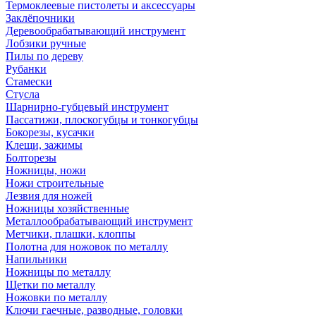
Термоклеевые пистолеты и аксессуары
Заклёпочники
Деревообрабатывающий инструмент
Лобзики ручные
Пилы по дереву
Рубанки
Стамески
Стусла
Шарнирно-губцевый инструмент
Пассатижи, плоскогубцы и тонкогубцы
Бокорезы, кусачки
Клещи, зажимы
Болторезы
Ножницы, ножи
Ножи строительные
Лезвия для ножей
Ножницы хозяйственные
Металлообрабатывающий инструмент
Метчики, плашки, клоппы
Полотна для ножовок по металлу
Напильники
Ножницы по металлу
Щетки по металлу
Ножовки по металлу
Ключи гаечные, разводные, головки