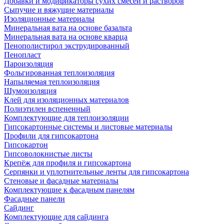
Добавки и модификаторы сухих смесей и растворов
Сыпучие и вяжущие материалы
Изоляционные материалы
Минеральная вата на основе базальта
Минеральная вата на основе кварца
Пенополистирол экструдированный
Пенопласт
Пароизоляция
Фольгированная теплоизоляция
Напыляемая теплоизоляция
Шумоизоляция
Клей для изоляционных материалов
Полиэтилен вспененный
Комплектующие для теплоизоляции
Гипсокартонные системы и листовые материалы
Профили для гипсокартона
Гипсокартон
Гипсоволокнистые листы
Крепёж для профиля и гипсокартона
Серпянки и уплотнительные ленты для гипсокартона
Стеновые и фасадные материалы
Комплектующие к фасадным панелям
Фасадные панели
Сайдинг
Комплектующие для сайдинга