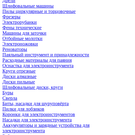
Дрели
Шлифовальные машины
Пилы циркулярные и торцовочные
Фрезеры
Электрорубанки
Фены технические
Машины для заточки
Отбойные молотки
Электроножовки
Реноваторы
Паяльный инструмент и принадлежности
Расходные материалы для паяния
Оснастка для электроинструмента
Круги отрезные
Диски алмазные
Диски пильные
Шлифовальные диски, круги
Буры
Сверла
Биты, насадки для шуруповёрта
Пилки для лобзиков
Коронки для электроинструментов
Насадки для электроинструмента
Аккумуляторы и зарядные устройства для
электроинструмента