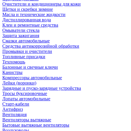
Очистители и кондиционеры для кожи
Щетки и скребки зимние
Масла и технические жидкости
Дистиллированная вода
Клеи и ремонтные средства
Омыватели стекла
Защита зажигания
Смазки автомобильные
Средства антикоррозийной обработки
Промывки и очистители
Топливные присадки
Техпомощь
Балонные и свечные ключи
Канистры
Компрессоры автомобильные
Лейки (воронки)
Зарядные и пуско-зарядные устройства
Тросы буксировочные
Лопаты автомобильные
Старт-кабели
Антифриз
Вентиляция
Вентиляторы вытяжные
Бытовые вытяжные вентиляторы
Воздуховоды