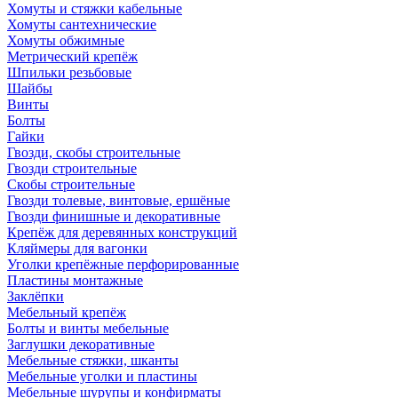
Хомуты и стяжки кабельные
Хомуты сантехнические
Хомуты обжимные
Метрический крепёж
Шпильки резьбовые
Шайбы
Винты
Болты
Гайки
Гвозди, скобы строительные
Гвозди строительные
Скобы строительные
Гвозди толевые, винтовые, ершёные
Гвозди финишные и декоративные
Крепёж для деревянных конструкций
Кляймеры для вагонки
Уголки крепёжные перфорированные
Пластины монтажные
Заклёпки
Мебельный крепёж
Болты и винты мебельные
Заглушки декоративные
Мебельные стяжки, шканты
Мебельные уголки и пластины
Мебельные шурупы и конфирматы