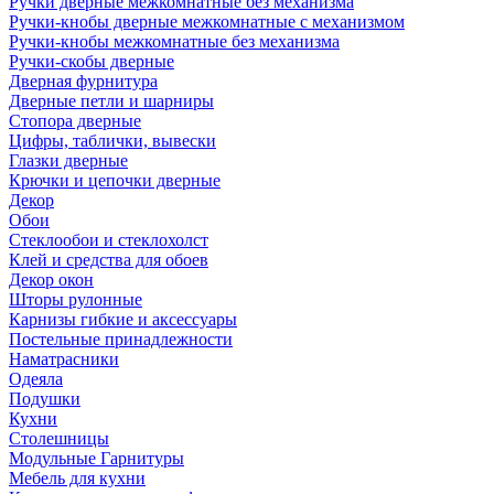
Ручки дверные межкомнатные без механизма
Ручки-кнобы дверные межкомнатные с механизмом
Ручки-кнобы межкомнатные без механизма
Ручки-скобы дверные
Дверная фурнитура
Дверные петли и шарниры
Стопора дверные
Цифры, таблички, вывески
Глазки дверные
Крючки и цепочки дверные
Декор
Обои
Стеклообои и стеклохолст
Клей и средства для обоев
Декор окон
Шторы рулонные
Карнизы гибкие и аксессуары
Постельные принадлежности
Наматрасники
Одеяла
Подушки
Кухни
Столешницы
Модульные Гарнитуры
Мебель для кухни