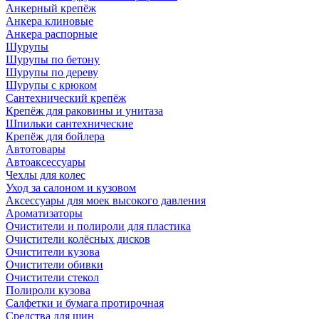
Анкерный крепёж
Анкера клиновые
Анкера распорные
Шурупы
Шурупы по бетону
Шурупы по дереву
Шурупы с крюком
Сантехнический крепёж
Крепёж для раковины и унитаза
Шпильки сантехнические
Крепёж для бойлера
Автотовары
Автоаксессуары
Чехлы для колес
Уход за салоном и кузовом
Аксессуары для моек высокого давления
Ароматизаторы
Очистители и полироли для пластика
Очистители колёсных дисков
Очистители кузова
Очистители обивки
Очистители стекол
Полироли кузова
Салфетки и бумага протирочная
Средства для шин