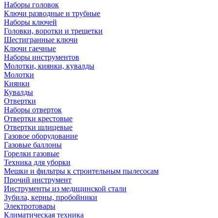
Наборы головок
Ключи разводные и трубные
Наборы ключей
Головки, воротки и трещетки
Шестигранные ключи
Ключи гаечные
Наборы инструментов
Молотки, киянки, кувалды
Молотки
Киянки
Кувалды
Отвертки
Наборы отверток
Отвертки крестовые
Отвертки шлицевые
Газовое оборудование
Газовые баллоны
Горелки газовые
Техника для уборки
Мешки и фильтры к строительным пылесосам
Прочий инструмент
Инструменты из медицинской стали
Зубила, керны, пробойники
Электротовары
Климатическая техника