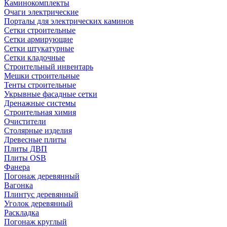
Каминокомплекты
Очаги электрические
Порталы для электрических каминов
Сетки строительные
Сетки армирующие
Сетки штукатурные
Сетки кладочные
Строительный инвентарь
Мешки строительные
Тенты строительные
Укрывные фасадные сетки
Дренажные системы
Строительная химия
Очистители
Столярные изделия
Древесные плиты
Плиты ДВП
Плиты OSB
Фанера
Погонаж деревянный
Вагонка
Плинтус деревянный
Уголок деревянный
Раскладка
Погонаж круглый