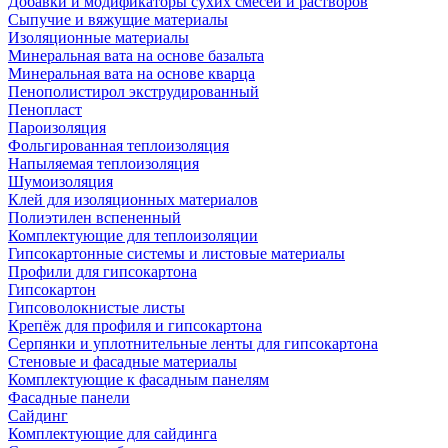
Добавки и модификаторы сухих смесей и растворов
Сыпучие и вяжущие материалы
Изоляционные материалы
Минеральная вата на основе базальта
Минеральная вата на основе кварца
Пенополистирол экструдированный
Пенопласт
Пароизоляция
Фольгированная теплоизоляция
Напыляемая теплоизоляция
Шумоизоляция
Клей для изоляционных материалов
Полиэтилен вспененный
Комплектующие для теплоизоляции
Гипсокартонные системы и листовые материалы
Профили для гипсокартона
Гипсокартон
Гипсоволокнистые листы
Крепёж для профиля и гипсокартона
Серпянки и уплотнительные ленты для гипсокартона
Стеновые и фасадные материалы
Комплектующие к фасадным панелям
Фасадные панели
Сайдинг
Комплектующие для сайдинга