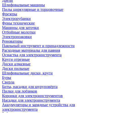
Дрели
Шлифовальные машины
Пилы циркулярные и торцовочные
Фрезеры
Электрорубанки
Фены технические
Машины для заточки
Отбойные молотки
Электроножовки
Реноваторы
Паяльный инструмент и принадлежности
Расходные материалы для паяния
Оснастка для электроинструмента
Круги отрезные
Диски алмазные
Диски пильные
Шлифовальные диски, круги
Буры
Сверла
Биты, насадки для шуруповёрта
Пилки для лобзиков
Коронки для электроинструментов
Насадки для электроинструмента
Аккумуляторы и зарядные устройства для
электроинструмента