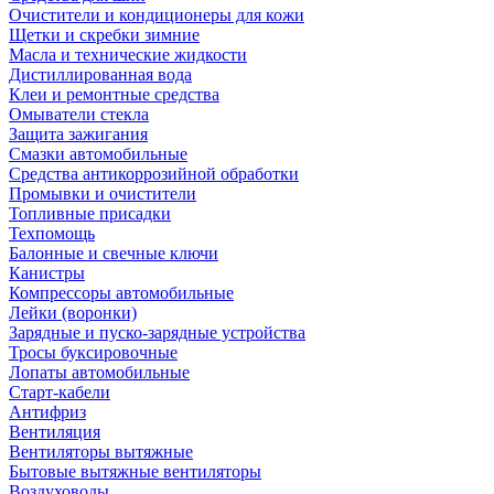
Очистители и кондиционеры для кожи
Щетки и скребки зимние
Масла и технические жидкости
Дистиллированная вода
Клеи и ремонтные средства
Омыватели стекла
Защита зажигания
Смазки автомобильные
Средства антикоррозийной обработки
Промывки и очистители
Топливные присадки
Техпомощь
Балонные и свечные ключи
Канистры
Компрессоры автомобильные
Лейки (воронки)
Зарядные и пуско-зарядные устройства
Тросы буксировочные
Лопаты автомобильные
Старт-кабели
Антифриз
Вентиляция
Вентиляторы вытяжные
Бытовые вытяжные вентиляторы
Воздуховоды