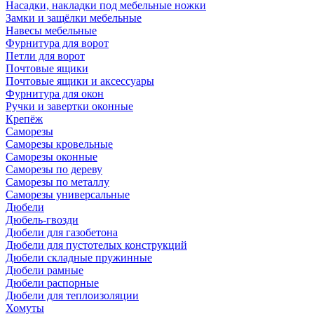
Насадки, накладки под мебельные ножки
Замки и защёлки мебельные
Навесы мебельные
Фурнитура для ворот
Петли для ворот
Почтовые ящики
Почтовые ящики и аксессуары
Фурнитура для окон
Ручки и завертки оконные
Крепёж
Саморезы
Саморезы кровельные
Саморезы оконные
Саморезы по дереву
Саморезы по металлу
Саморезы универсальные
Дюбели
Дюбель-гвозди
Дюбели для газобетона
Дюбели для пустотелых конструкций
Дюбели складные пружинные
Дюбели рамные
Дюбели распорные
Дюбели для теплоизоляции
Хомуты