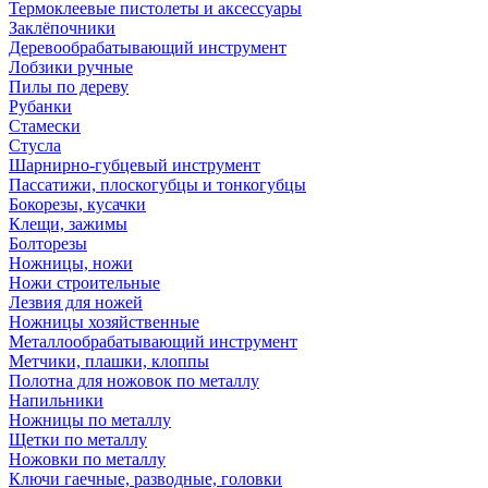
Термоклеевые пистолеты и аксессуары
Заклёпочники
Деревообрабатывающий инструмент
Лобзики ручные
Пилы по дереву
Рубанки
Стамески
Стусла
Шарнирно-губцевый инструмент
Пассатижи, плоскогубцы и тонкогубцы
Бокорезы, кусачки
Клещи, зажимы
Болторезы
Ножницы, ножи
Ножи строительные
Лезвия для ножей
Ножницы хозяйственные
Металлообрабатывающий инструмент
Метчики, плашки, клоппы
Полотна для ножовок по металлу
Напильники
Ножницы по металлу
Щетки по металлу
Ножовки по металлу
Ключи гаечные, разводные, головки