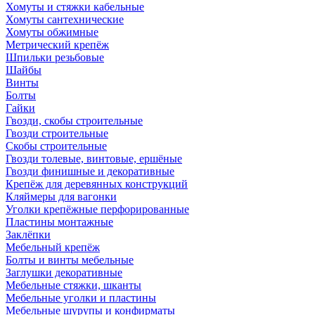
Хомуты и стяжки кабельные
Хомуты сантехнические
Хомуты обжимные
Метрический крепёж
Шпильки резьбовые
Шайбы
Винты
Болты
Гайки
Гвозди, скобы строительные
Гвозди строительные
Скобы строительные
Гвозди толевые, винтовые, ершёные
Гвозди финишные и декоративные
Крепёж для деревянных конструкций
Кляймеры для вагонки
Уголки крепёжные перфорированные
Пластины монтажные
Заклёпки
Мебельный крепёж
Болты и винты мебельные
Заглушки декоративные
Мебельные стяжки, шканты
Мебельные уголки и пластины
Мебельные шурупы и конфирматы