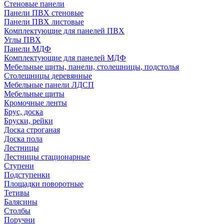
Стеновые панели
Панели ПВХ стеновые
Панели ПВХ листовые
Комплектующие для панелей ПВХ
Углы ПВХ
Панели МДФ
Комплектующие для панелей МДФ
Мебельные щиты, панели, столешницы, подстолья
Столешницы деревянные
Мебельные панели ЛДСП
Мебельные щиты
Кромочные ленты
Брус, доска
Бруски, рейки
Доска строганая
Доска пола
Лестницы
Лестницы стационарные
Ступени
Подступенки
Площадки поворотные
Тетивы
Балясины
Столбы
Поручни