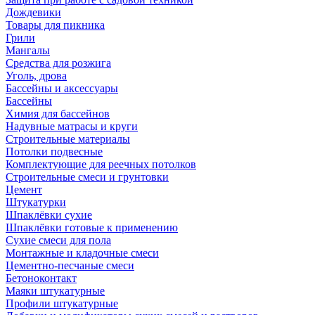
Дождевики
Товары для пикника
Грили
Мангалы
Средства для розжига
Уголь, дрова
Бассейны и аксессуары
Бассейны
Химия для бассейнов
Надувные матрасы и круги
Строительные материалы
Потолки подвесные
Комплектующие для реечных потолков
Строительные смеси и грунтовки
Цемент
Штукатурки
Шпаклёвки сухие
Шпаклёвки готовые к применению
Сухие смеси для пола
Монтажные и кладочные смеси
Цементно-песчаные смеси
Бетоноконтакт
Маяки штукатурные
Профили штукатурные