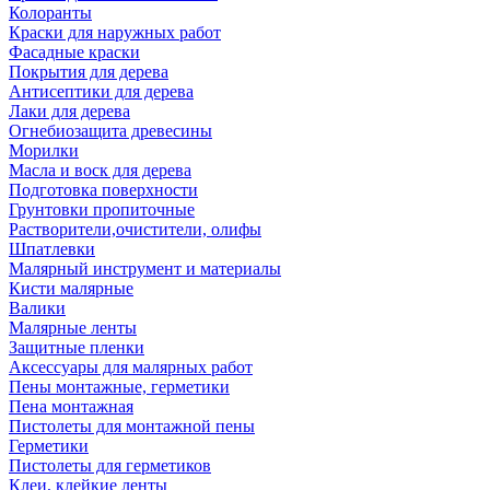
Колоранты
Краски для наружных работ
Фасадные краски
Покрытия для дерева
Антисептики для дерева
Лаки для дерева
Огнебиозащита древесины
Морилки
Масла и воск для дерева
Подготовка поверхности
Грунтовки пропиточные
Растворители,очистители, олифы
Шпатлевки
Малярный инструмент и материалы
Кисти малярные
Валики
Малярные ленты
Защитные пленки
Аксессуары для малярных работ
Пены монтажные, герметики
Пена монтажная
Пистолеты для монтажной пены
Герметики
Пистолеты для герметиков
Клеи, клейкие ленты