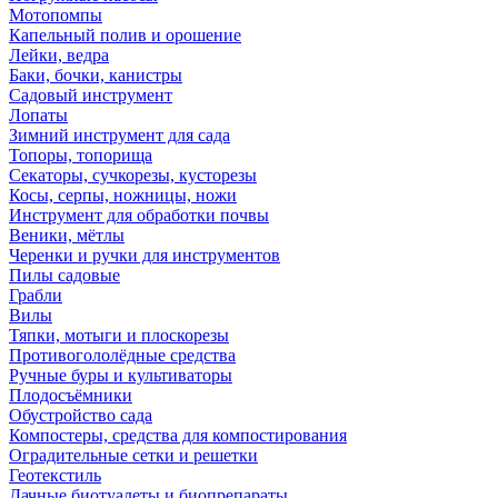
Мотопомпы
Капельный полив и орошение
Лейки, ведра
Баки, бочки, канистры
Садовый инструмент
Лопаты
Зимний инструмент для сада
Топоры, топорища
Секаторы, сучкорезы, кусторезы
Косы, серпы, ножницы, ножи
Инструмент для обработки почвы
Веники, мётлы
Черенки и ручки для инструментов
Пилы садовые
Грабли
Вилы
Тяпки, мотыги и плоскорезы
Противогололёдные средства
Ручные буры и культиваторы
Плодосъёмники
Обустройство сада
Компостеры, средства для компостирования
Оградительные сетки и решетки
Геотекстиль
Дачные биотуалеты и биопрепараты