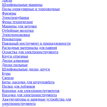
Дрели
Шлифовальные машины
Пилы циркулярные и торцовочные
Фрезеры
Электрорубанки
Фены технические
Машины для заточки
Отбойные молотки
Электроножовки
Реноваторы
Паяльный инструмент и принадлежности
Расходные материалы для паяния
Оснастка для электроинструмента
Круги отрезные
Диски алмазные
Диски пильные
Шлифовальные диски, круги
Буры
Сверла
Биты, насадки для шуруповёрта
Пилки для лобзиков
Коронки для электроинструментов
Насадки для электроинструмента
Аккумуляторы и зарядные устройства для
электроинструмента