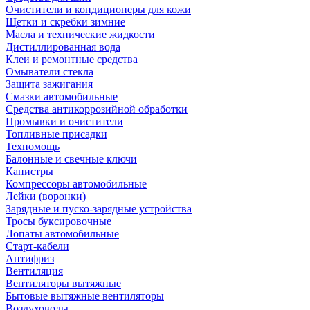
Очистители и кондиционеры для кожи
Щетки и скребки зимние
Масла и технические жидкости
Дистиллированная вода
Клеи и ремонтные средства
Омыватели стекла
Защита зажигания
Смазки автомобильные
Средства антикоррозийной обработки
Промывки и очистители
Топливные присадки
Техпомощь
Балонные и свечные ключи
Канистры
Компрессоры автомобильные
Лейки (воронки)
Зарядные и пуско-зарядные устройства
Тросы буксировочные
Лопаты автомобильные
Старт-кабели
Антифриз
Вентиляция
Вентиляторы вытяжные
Бытовые вытяжные вентиляторы
Воздуховоды