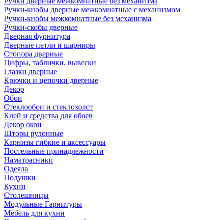
Ручки дверные межкомнатные без механизма
Ручки-кнобы дверные межкомнатные с механизмом
Ручки-кнобы межкомнатные без механизма
Ручки-скобы дверные
Дверная фурнитура
Дверные петли и шарниры
Стопора дверные
Цифры, таблички, вывески
Глазки дверные
Крючки и цепочки дверные
Декор
Обои
Стеклообои и стеклохолст
Клей и средства для обоев
Декор окон
Шторы рулонные
Карнизы гибкие и аксессуары
Постельные принадлежности
Наматрасники
Одеяла
Подушки
Кухни
Столешницы
Модульные Гарнитуры
Мебель для кухни