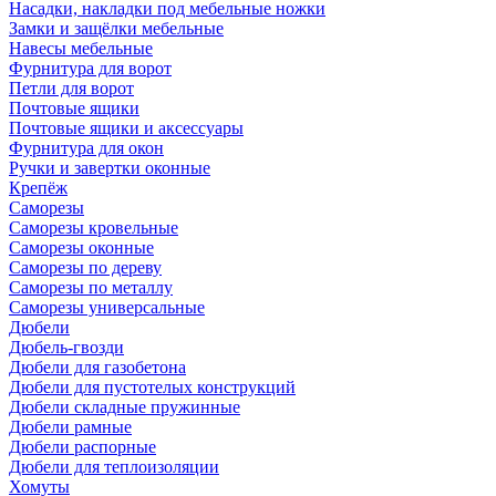
Насадки, накладки под мебельные ножки
Замки и защёлки мебельные
Навесы мебельные
Фурнитура для ворот
Петли для ворот
Почтовые ящики
Почтовые ящики и аксессуары
Фурнитура для окон
Ручки и завертки оконные
Крепёж
Саморезы
Саморезы кровельные
Саморезы оконные
Саморезы по дереву
Саморезы по металлу
Саморезы универсальные
Дюбели
Дюбель-гвозди
Дюбели для газобетона
Дюбели для пустотелых конструкций
Дюбели складные пружинные
Дюбели рамные
Дюбели распорные
Дюбели для теплоизоляции
Хомуты