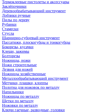
Термоклеевые пистолеты и аксессуары
Заклёпочники
Деревообрабатывающий инструмент
Лобзики ручные
Пилы по дереву
Рубанки
Стамески
Стусла
Шарнирно-губцевый инструмент
Пассатижи, плоскогубцы и тонкогубцы
Бокорезы, кусачки
Клещи, зажимы
Болторезы
Ножницы, ножи
Ножи строительные
Лезвия для ножей
Ножницы хозяйственные
Металлообрабатывающий инструмент
Метчики, плашки, клоппы
Полотна для ножовок по металлу
Напильники
Ножницы по металлу
Щетки по металлу
Ножовки по металлу
Ключи гаечные, разводные, головки