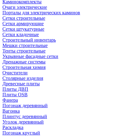
Каминокомплекты
Очаги электрические
Порталы для электрических каминов
Сетки строительные
Сетки армирующие
Сетки штукатурные
Сетки кладочные
Строительный инвентарь
Мешки строительные
Тенты строительные
Укрывные фасадные сетки
Дренажные системы
Строительная химия
Очистители
Столярные изделия
Древесные плиты
Плиты ДВП
Плиты OSB
Фанера
Погонаж деревянный
Вагонка
Плинтус деревянный
Уголок деревянный
Раскладка
Погонаж круглый