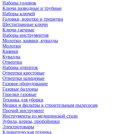
Наборы головок
Ключи разводные и трубные
Наборы ключей
Головки, воротки и трещетки
Шестигранные ключи
Ключи гаечные
Наборы инструментов
Молотки, киянки, кувалды
Молотки
Киянки
Кувалды
Отвертки
Наборы отверток
Отвертки крестовые
Отвертки шлицевые
Газовое оборудование
Газовые баллоны
Горелки газовые
Техника для уборки
Мешки и фильтры к строительным пылесосам
Прочий инструмент
Инструменты из медицинской стали
Зубила, керны, пробойники
Электротовары
Климатическая техника