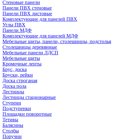
Стеновые панели
Панели ПВХ стеновые
Панели ПВХ листовые
Комплектующие для панелей ПВХ
Углы ПВХ
Панели МДФ
Комплектующие для панелей МДФ
Мебельные щиты, панели, столешницы, подстолья
Столешницы деревянные
Мебельные панели ЛДСП
Мебельные щиты
Кромочные ленты
Брус, доска
Бруски, рейки
Доска строганая
Доска пола
Лестницы
Лестницы стационарные
Ступени
Подступенки
Площадки поворотные
Тетивы
Балясины
Столбы
Поручни