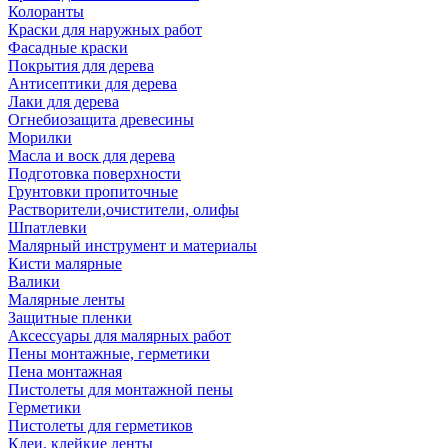
Колоранты
Краски для наружных работ
Фасадные краски
Покрытия для дерева
Антисептики для дерева
Лаки для дерева
Огнебиозащита древесины
Морилки
Масла и воск для дерева
Подготовка поверхности
Грунтовки пропиточные
Растворители,очистители, олифы
Шпатлевки
Малярный инструмент и материалы
Кисти малярные
Валики
Малярные ленты
Защитные пленки
Аксессуары для малярных работ
Пены монтажные, герметики
Пена монтажная
Пистолеты для монтажной пены
Герметики
Пистолеты для герметиков
Клеи, клейкие ленты