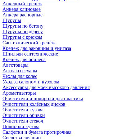
Анкерный крепёж
Анкера клиновые
Анкера распорные
Шурупы
Шурупы по бетону
Шурупы по дереву
Шурупы с крюком
Сантехнический крепёж
Крепёж для раковины и унитаза
Шпильки сантехнические
Крепёж для бойлера
Автотовары
Автоаксессуары
Чехлы для колес
Уход за салоном и кузовом
Аксессуары для моек высокого давления
Ароматизаторы
Очистители и полироли для пластика
Очистители колёсных дисков
Очистители кузова
Очистители обивки
Очистители стекол
Полироли кузова
Салфетки и бумага протирочная
Средства для шин