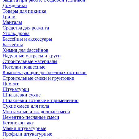
Дождевики
Товары для пикника
Грили
Мангалы
Средства для розжига
Уголь, дрова
Бассейны и аксессуары
Бассейны
Химия для бассейнов
Надувные матрасы и круги
Строительные материалы
Потолки подвесные
Комплектующие для реечных потолков
Строительные смеси и грунтовки
Цемент
Штукатурки
Шпаклёвки сухие
Шпаклёвки готовые к применению
Сухие смеси для пола
Монтажные и кладочные смеси
Цементно-песчаные смеси
Бетоноконтакт
Маяки штукатурные
Профили штукатурные