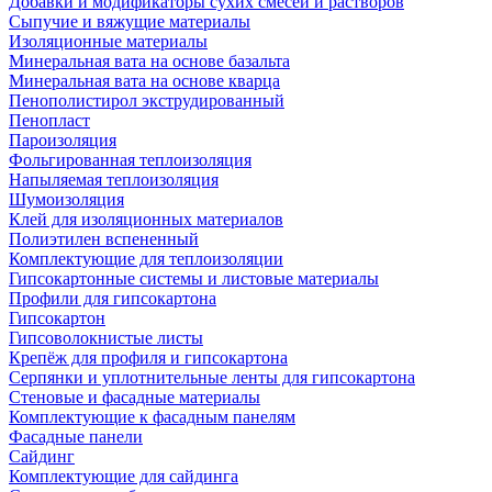
Добавки и модификаторы сухих смесей и растворов
Сыпучие и вяжущие материалы
Изоляционные материалы
Минеральная вата на основе базальта
Минеральная вата на основе кварца
Пенополистирол экструдированный
Пенопласт
Пароизоляция
Фольгированная теплоизоляция
Напыляемая теплоизоляция
Шумоизоляция
Клей для изоляционных материалов
Полиэтилен вспененный
Комплектующие для теплоизоляции
Гипсокартонные системы и листовые материалы
Профили для гипсокартона
Гипсокартон
Гипсоволокнистые листы
Крепёж для профиля и гипсокартона
Серпянки и уплотнительные ленты для гипсокартона
Стеновые и фасадные материалы
Комплектующие к фасадным панелям
Фасадные панели
Сайдинг
Комплектующие для сайдинга