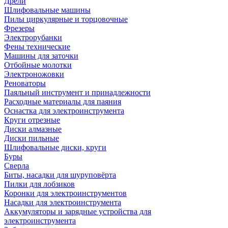
Дрели
Шлифовальные машины
Пилы циркулярные и торцовочные
Фрезеры
Электрорубанки
Фены технические
Машины для заточки
Отбойные молотки
Электроножовки
Реноваторы
Паяльный инструмент и принадлежности
Расходные материалы для паяния
Оснастка для электроинструмента
Круги отрезные
Диски алмазные
Диски пильные
Шлифовальные диски, круги
Буры
Сверла
Биты, насадки для шуруповёрта
Пилки для лобзиков
Коронки для электроинструментов
Насадки для электроинструмента
Аккумуляторы и зарядные устройства для
электроинструмента