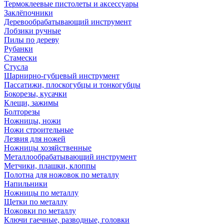
Термоклеевые пистолеты и аксессуары
Заклёпочники
Деревообрабатывающий инструмент
Лобзики ручные
Пилы по дереву
Рубанки
Стамески
Стусла
Шарнирно-губцевый инструмент
Пассатижи, плоскогубцы и тонкогубцы
Бокорезы, кусачки
Клещи, зажимы
Болторезы
Ножницы, ножи
Ножи строительные
Лезвия для ножей
Ножницы хозяйственные
Металлообрабатывающий инструмент
Метчики, плашки, клоппы
Полотна для ножовок по металлу
Напильники
Ножницы по металлу
Щетки по металлу
Ножовки по металлу
Ключи гаечные, разводные, головки