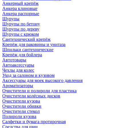
Анкерный крепёж
Анкера клиновые
Анкера распорные
Шурупы
Шурупы по бетону
Шурупы по дереву
Шурупы с крюком
Сантехнический крепёж
Крепёж для раковины и унитаза
Шпильки сантехнические
Крепёж для бойлера
Автотовары
Автоаксессуары
Чехлы для колес
Уход за салоном и кузовом
Аксессуары для моек высокого давления
Ароматизаторы
Очистители и полироли для пластика
Очистители колёсных дисков
Очистители кузова
Очистители обивки
Очистители стекол
Полироли кузова
Салфетки и бумага протирочная
Средства для шин