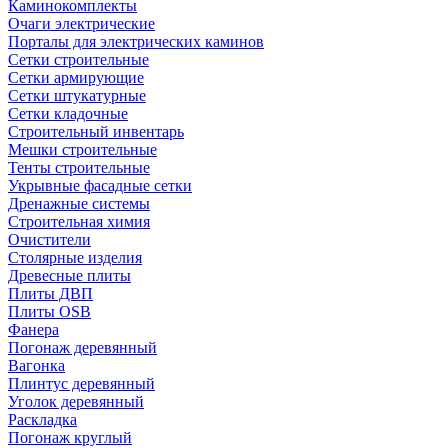
Каминокомплекты
Очаги электрические
Порталы для электрических каминов
Сетки строительные
Сетки армирующие
Сетки штукатурные
Сетки кладочные
Строительный инвентарь
Мешки строительные
Тенты строительные
Укрывные фасадные сетки
Дренажные системы
Строительная химия
Очистители
Столярные изделия
Древесные плиты
Плиты ДВП
Плиты OSB
Фанера
Погонаж деревянный
Вагонка
Плинтус деревянный
Уголок деревянный
Раскладка
Погонаж круглый