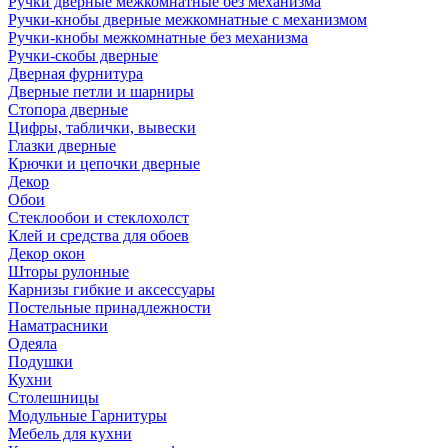
Ручки дверные межкомнатные без механизма
Ручки-кнобы дверные межкомнатные с механизмом
Ручки-кнобы межкомнатные без механизма
Ручки-скобы дверные
Дверная фурнитура
Дверные петли и шарниры
Стопора дверные
Цифры, таблички, вывески
Глазки дверные
Крючки и цепочки дверные
Декор
Обои
Стеклообои и стеклохолст
Клей и средства для обоев
Декор окон
Шторы рулонные
Карнизы гибкие и аксессуары
Постельные принадлежности
Наматрасники
Одеяла
Подушки
Кухни
Столешницы
Модульные Гарнитуры
Мебель для кухни