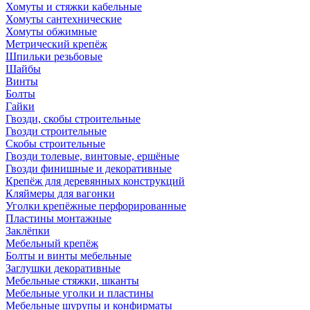
Хомуты и стяжки кабельные
Хомуты сантехнические
Хомуты обжимные
Метрический крепёж
Шпильки резьбовые
Шайбы
Винты
Болты
Гайки
Гвозди, скобы строительные
Гвозди строительные
Скобы строительные
Гвозди толевые, винтовые, ершёные
Гвозди финишные и декоративные
Крепёж для деревянных конструкций
Кляймеры для вагонки
Уголки крепёжные перфорированные
Пластины монтажные
Заклёпки
Мебельный крепёж
Болты и винты мебельные
Заглушки декоративные
Мебельные стяжки, шканты
Мебельные уголки и пластины
Мебельные шурупы и конфирматы