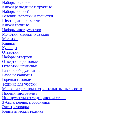
Наборы головок
Ключи разводные и трубные
Наборы ключей
Головки, воротки и трещетки
Шестигранные ключи
Ключи гаечные
Наборы инструментов
Молотки, киянки, кувалды
Молотки
Киянки
Кувалды
Отвертки
Наборы отверток
Отвертки крестовые
Отвертки шлицевые
Газовое оборудование
Газовые баллоны
Горелки газовые
Техника для уборки
Мешки и фильтры к строительным пылесосам
Прочий инструмент
Инструменты из медицинской стали
Зубила, керны, пробойники
Электротовары
Климатическая техника