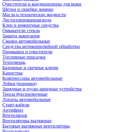
Очистители и кондиционеры для кожи
Щетки и скребки зимние
Масла и технические жидкости
Дистиллированная вода
Клеи и ремонтные средства
Омыватели стекла
Защита зажигания
Смазки автомобильные
Средства антикоррозийной обработки
Промывки и очистители
Топливные присадки
Техпомощь
Балонные и свечные ключи
Канистры
Компрессоры автомобильные
Лейки (воронки)
Зарядные и пуско-зарядные устройства
Тросы буксировочные
Лопаты автомобильные
Старт-кабели
Антифриз
Вентиляция
Вентиляторы вытяжные
Бытовые вытяжные вентиляторы
Воздуховоды