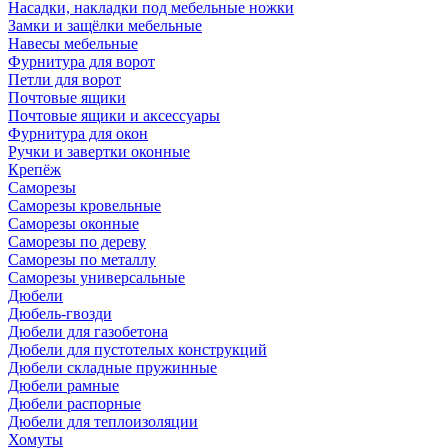
Насадки, накладки под мебельные ножки
Замки и защёлки мебельные
Навесы мебельные
Фурнитура для ворот
Петли для ворот
Почтовые ящики
Почтовые ящики и аксессуары
Фурнитура для окон
Ручки и завертки оконные
Крепёж
Саморезы
Саморезы кровельные
Саморезы оконные
Саморезы по дереву
Саморезы по металлу
Саморезы универсальные
Дюбели
Дюбель-гвозди
Дюбели для газобетона
Дюбели для пустотелых конструкций
Дюбели складные пружинные
Дюбели рамные
Дюбели распорные
Дюбели для теплоизоляции
Хомуты