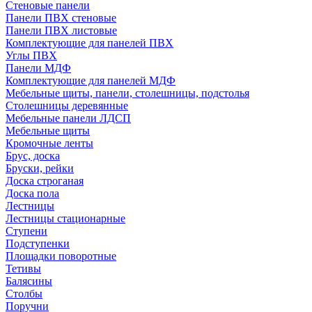
Стеновые панели
Панели ПВХ стеновые
Панели ПВХ листовые
Комплектующие для панелей ПВХ
Углы ПВХ
Панели МДФ
Комплектующие для панелей МДФ
Мебельные щиты, панели, столешницы, подстолья
Столешницы деревянные
Мебельные панели ЛДСП
Мебельные щиты
Кромочные ленты
Брус, доска
Бруски, рейки
Доска строганая
Доска пола
Лестницы
Лестницы стационарные
Ступени
Подступенки
Площадки поворотные
Тетивы
Балясины
Столбы
Поручни