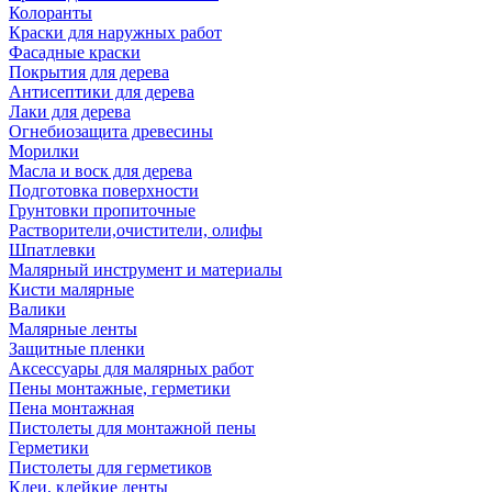
Колоранты
Краски для наружных работ
Фасадные краски
Покрытия для дерева
Антисептики для дерева
Лаки для дерева
Огнебиозащита древесины
Морилки
Масла и воск для дерева
Подготовка поверхности
Грунтовки пропиточные
Растворители,очистители, олифы
Шпатлевки
Малярный инструмент и материалы
Кисти малярные
Валики
Малярные ленты
Защитные пленки
Аксессуары для малярных работ
Пены монтажные, герметики
Пена монтажная
Пистолеты для монтажной пены
Герметики
Пистолеты для герметиков
Клеи, клейкие ленты