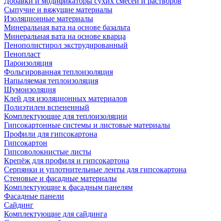
Добавки и модификаторы сухих смесей и растворов
Сыпучие и вяжущие материалы
Изоляционные материалы
Минеральная вата на основе базальта
Минеральная вата на основе кварца
Пенополистирол экструдированный
Пенопласт
Пароизоляция
Фольгированная теплоизоляция
Напыляемая теплоизоляция
Шумоизоляция
Клей для изоляционных материалов
Полиэтилен вспененный
Комплектующие для теплоизоляции
Гипсокартонные системы и листовые материалы
Профили для гипсокартона
Гипсокартон
Гипсоволокнистые листы
Крепёж для профиля и гипсокартона
Серпянки и уплотнительные ленты для гипсокартона
Стеновые и фасадные материалы
Комплектующие к фасадным панелям
Фасадные панели
Сайдинг
Комплектующие для сайдинга