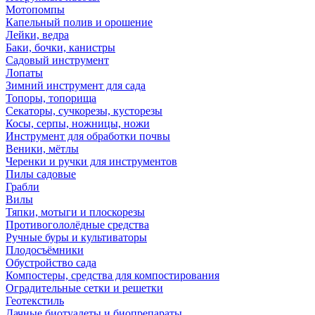
Мотопомпы
Капельный полив и орошение
Лейки, ведра
Баки, бочки, канистры
Садовый инструмент
Лопаты
Зимний инструмент для сада
Топоры, топорища
Секаторы, сучкорезы, кусторезы
Косы, серпы, ножницы, ножи
Инструмент для обработки почвы
Веники, мётлы
Черенки и ручки для инструментов
Пилы садовые
Грабли
Вилы
Тяпки, мотыги и плоскорезы
Противогололёдные средства
Ручные буры и культиваторы
Плодосъёмники
Обустройство сада
Компостеры, средства для компостирования
Оградительные сетки и решетки
Геотекстиль
Дачные биотуалеты и биопрепараты