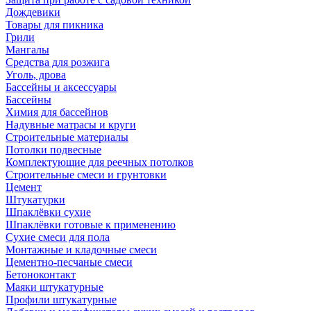
Дождевики
Товары для пикника
Грили
Мангалы
Средства для розжига
Уголь, дрова
Бассейны и аксессуары
Бассейны
Химия для бассейнов
Надувные матрасы и круги
Строительные материалы
Потолки подвесные
Комплектующие для реечных потолков
Строительные смеси и грунтовки
Цемент
Штукатурки
Шпаклёвки сухие
Шпаклёвки готовые к применению
Сухие смеси для пола
Монтажные и кладочные смеси
Цементно-песчаные смеси
Бетоноконтакт
Маяки штукатурные
Профили штукатурные