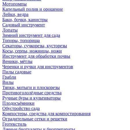
Мотопомпы
Капельный полив и орошение
Лейки, ведра
Баки, бочки, канистры
Садовый инструмент
Лопаты
Зимний инструмент для сада
Топоры, топорища
Секаторы, сучкорезы, кусторезы
Косы, серпы, ножницы, ножи
Инструмент для обработки почвы
Веники, мётлы
Черенки и ручки для инструментов
Пилы садовые
Грабли
Вилы
Тяпки, мотыги и плоскорезы
Противогололёдные средства
Ручные буры и культиваторы
Плодосъёмники
Обустройство сада
Компостеры, средства для компостирования
Оградительные сетки и решетки
Геотекстиль
Дачные биотуалеты и биопрепараты