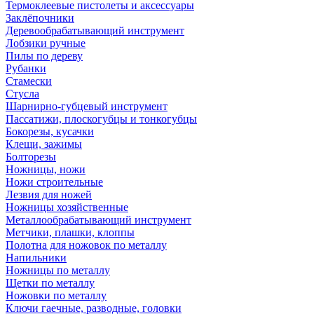
Термоклеевые пистолеты и аксессуары
Заклёпочники
Деревообрабатывающий инструмент
Лобзики ручные
Пилы по дереву
Рубанки
Стамески
Стусла
Шарнирно-губцевый инструмент
Пассатижи, плоскогубцы и тонкогубцы
Бокорезы, кусачки
Клещи, зажимы
Болторезы
Ножницы, ножи
Ножи строительные
Лезвия для ножей
Ножницы хозяйственные
Металлообрабатывающий инструмент
Метчики, плашки, клоппы
Полотна для ножовок по металлу
Напильники
Ножницы по металлу
Щетки по металлу
Ножовки по металлу
Ключи гаечные, разводные, головки