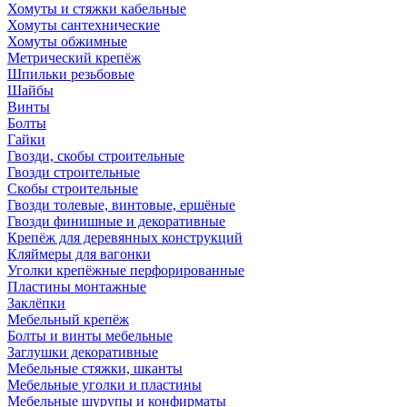
Хомуты и стяжки кабельные
Хомуты сантехнические
Хомуты обжимные
Метрический крепёж
Шпильки резьбовые
Шайбы
Винты
Болты
Гайки
Гвозди, скобы строительные
Гвозди строительные
Скобы строительные
Гвозди толевые, винтовые, ершёные
Гвозди финишные и декоративные
Крепёж для деревянных конструкций
Кляймеры для вагонки
Уголки крепёжные перфорированные
Пластины монтажные
Заклёпки
Мебельный крепёж
Болты и винты мебельные
Заглушки декоративные
Мебельные стяжки, шканты
Мебельные уголки и пластины
Мебельные шурупы и конфирматы