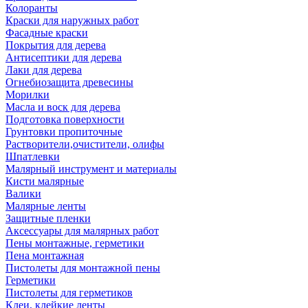
Колоранты
Краски для наружных работ
Фасадные краски
Покрытия для дерева
Антисептики для дерева
Лаки для дерева
Огнебиозащита древесины
Морилки
Масла и воск для дерева
Подготовка поверхности
Грунтовки пропиточные
Растворители,очистители, олифы
Шпатлевки
Малярный инструмент и материалы
Кисти малярные
Валики
Малярные ленты
Защитные пленки
Аксессуары для малярных работ
Пены монтажные, герметики
Пена монтажная
Пистолеты для монтажной пены
Герметики
Пистолеты для герметиков
Клеи, клейкие ленты