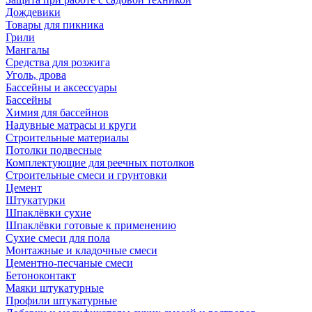
Дождевики
Товары для пикника
Грили
Мангалы
Средства для розжига
Уголь, дрова
Бассейны и аксессуары
Бассейны
Химия для бассейнов
Надувные матрасы и круги
Строительные материалы
Потолки подвесные
Комплектующие для реечных потолков
Строительные смеси и грунтовки
Цемент
Штукатурки
Шпаклёвки сухие
Шпаклёвки готовые к применению
Сухие смеси для пола
Монтажные и кладочные смеси
Цементно-песчаные смеси
Бетоноконтакт
Маяки штукатурные
Профили штукатурные