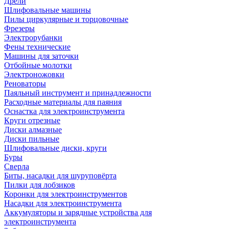
Дрели
Шлифовальные машины
Пилы циркулярные и торцовочные
Фрезеры
Электрорубанки
Фены технические
Машины для заточки
Отбойные молотки
Электроножовки
Реноваторы
Паяльный инструмент и принадлежности
Расходные материалы для паяния
Оснастка для электроинструмента
Круги отрезные
Диски алмазные
Диски пильные
Шлифовальные диски, круги
Буры
Сверла
Биты, насадки для шуруповёрта
Пилки для лобзиков
Коронки для электроинструментов
Насадки для электроинструмента
Аккумуляторы и зарядные устройства для
электроинструмента