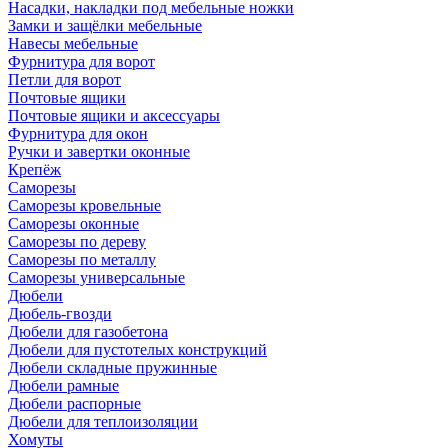
Насадки, накладки под мебельные ножки
Замки и защёлки мебельные
Навесы мебельные
Фурнитура для ворот
Петли для ворот
Почтовые ящики
Почтовые ящики и аксессуары
Фурнитура для окон
Ручки и завертки оконные
Крепёж
Саморезы
Саморезы кровельные
Саморезы оконные
Саморезы по дереву
Саморезы по металлу
Саморезы универсальные
Дюбели
Дюбель-гвозди
Дюбели для газобетона
Дюбели для пустотелых конструкций
Дюбели складные пружинные
Дюбели рамные
Дюбели распорные
Дюбели для теплоизоляции
Хомуты