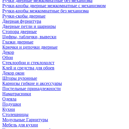
Ручки дверные межкомнатные без механизма
Ручки-кнобы дверные межкомнатные с механизмом
Ручки-кнобы межкомнатные без механизма
Ручки-скобы дверные
Дверная фурнитура
Дверные петли и шарниры
Стопора дверные
Цифры, таблички, вывески
Глазки дверные
Крючки и цепочки дверные
Декор
Обои
Стеклообои и стеклохолст
Клей и средства для обоев
Декор окон
Шторы рулонные
Карнизы гибкие и аксессуары
Постельные принадлежности
Наматрасники
Одеяла
Подушки
Кухни
Столешницы
Модульные Гарнитуры
Мебель для кухни