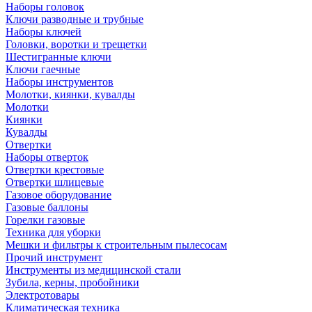
Наборы головок
Ключи разводные и трубные
Наборы ключей
Головки, воротки и трещетки
Шестигранные ключи
Ключи гаечные
Наборы инструментов
Молотки, киянки, кувалды
Молотки
Киянки
Кувалды
Отвертки
Наборы отверток
Отвертки крестовые
Отвертки шлицевые
Газовое оборудование
Газовые баллоны
Горелки газовые
Техника для уборки
Мешки и фильтры к строительным пылесосам
Прочий инструмент
Инструменты из медицинской стали
Зубила, керны, пробойники
Электротовары
Климатическая техника