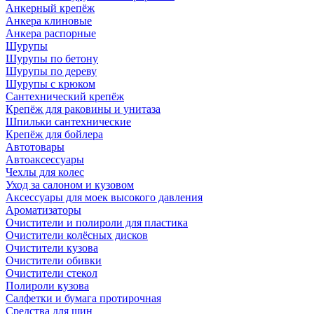
Анкерный крепёж
Анкера клиновые
Анкера распорные
Шурупы
Шурупы по бетону
Шурупы по дереву
Шурупы с крюком
Сантехнический крепёж
Крепёж для раковины и унитаза
Шпильки сантехнические
Крепёж для бойлера
Автотовары
Автоаксессуары
Чехлы для колес
Уход за салоном и кузовом
Аксессуары для моек высокого давления
Ароматизаторы
Очистители и полироли для пластика
Очистители колёсных дисков
Очистители кузова
Очистители обивки
Очистители стекол
Полироли кузова
Салфетки и бумага протирочная
Средства для шин