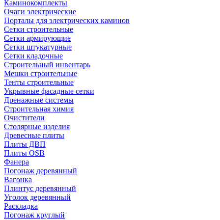
Каминокомплекты
Очаги электрические
Порталы для электрических каминов
Сетки строительные
Сетки армирующие
Сетки штукатурные
Сетки кладочные
Строительный инвентарь
Мешки строительные
Тенты строительные
Укрывные фасадные сетки
Дренажные системы
Строительная химия
Очистители
Столярные изделия
Древесные плиты
Плиты ДВП
Плиты OSB
Фанера
Погонаж деревянный
Вагонка
Плинтус деревянный
Уголок деревянный
Раскладка
Погонаж круглый