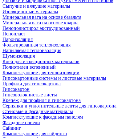
Добавки и модификаторы сухих смесей и растворов
Сыпучие и вяжущие материалы
Изоляционные материалы
Минеральная вата на основе базальта
Минеральная вата на основе кварца
Пенополистирол экструдированный
Пенопласт
Пароизоляция
Фольгированная теплоизоляция
Напыляемая теплоизоляция
Шумоизоляция
Клей для изоляционных материалов
Полиэтилен вспененный
Комплектующие для теплоизоляции
Гипсокартонные системы и листовые материалы
Профили для гипсокартона
Гипсокартон
Гипсоволокнистые листы
Крепёж для профиля и гипсокартона
Серпянки и уплотнительные ленты для гипсокартона
Стеновые и фасадные материалы
Комплектующие к фасадным панелям
Фасадные панели
Сайдинг
Комплектующие для сайдинга