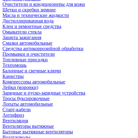
Очистители и кондиционеры для кожи
Щетки и скребки зимние
Масла и технические жидкости
Дистиллированная вода
Клеи и ремонтные средства
Омыватели стекла
Защита зажигания
Смазки автомобильные
Средства антикоррозийной обработки
Промывки и очистители
Топливные присадки
Техпомощь
Балонные и свечные ключи
Канистры
Компрессоры автомобильные
Лейки (воронки)
Зарядные и пуско-зарядные устройства
Тросы буксировочные
Лопаты автомобильные
Старт-кабели
Антифриз
Вентиляция
Вентиляторы вытяжные
Бытовые вытяжные вентиляторы
Воздуховоды