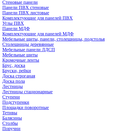
Стеновые панели
Панели ПВХ стеновые
Панели ПВХ листовые
Комплектующие для панелей ПВХ
Углы ПВХ
Панели МДФ
Комплектующие для панелей МДФ
Мебельные щиты, панели, столешницы, подстолья
Столешницы деревянные
Мебельные панели ЛДСП
Мебельные щиты
Кромочные ленты
Брус, доска
Бруски, рейки
Доска строганая
Доска пола
Лестницы
Лестницы стационарные
Ступени
Подступенки
Площадки поворотные
Тетивы
Балясины
Столбы
Поручни