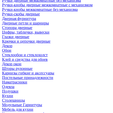
Ручки дверные межкомнатные без механизма
Ручки-кнобы дверные межкомнатные с механизмом
Ручки-кнобы межкомнатные без механизма
Ручки-скобы дверные
Дверная фурнитура
Дверные петли и шарниры
Стопора дверные
Цифры, таблички, вывески
Глазки дверные
Крючки и цепочки дверные
Декор
Обои
Стеклообои и стеклохолст
Клей и средства для обоев
Декор окон
Шторы рулонные
Карнизы гибкие и аксессуары
Постельные принадлежности
Наматрасники
Одеяла
Подушки
Кухни
Столешницы
Модульные Гарнитуры
Мебель для кухни