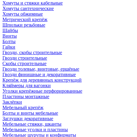
Хомуты и стяжки кабельные
Хомуты сантехнические
Хомуты обжимные
Метрический крепёж
Шпильки резьбовые
Шайбы
Винты
Болты
Гайки
Гвозди, скобы строительные
Гвозди строительные
Скобы строительные
Гвозди толевые, винтовые, ершёные
Гвозди финишные и декоративные
Крепёж для деревянных конструкций
Кляймеры для вагонки
Уголки крепёжные перфорированные
Пластины монтажные
Заклёпки
Мебельный крепёж
Болты и винты мебельные
Заглушки декоративные
Мебельные стяжки, шканты
Мебельные уголки и пластины
Мебельные шурупы и конфирматы