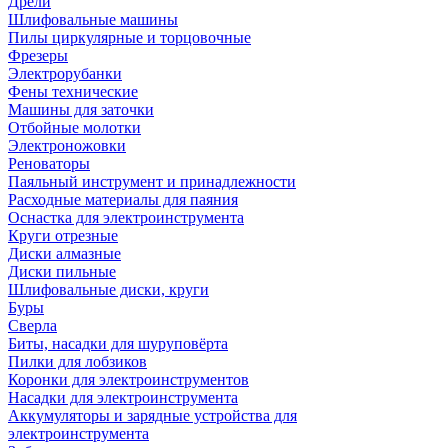
Дрели
Шлифовальные машины
Пилы циркулярные и торцовочные
Фрезеры
Электрорубанки
Фены технические
Машины для заточки
Отбойные молотки
Электроножовки
Реноваторы
Паяльный инструмент и принадлежности
Расходные материалы для паяния
Оснастка для электроинструмента
Круги отрезные
Диски алмазные
Диски пильные
Шлифовальные диски, круги
Буры
Сверла
Биты, насадки для шуруповёрта
Пилки для лобзиков
Коронки для электроинструментов
Насадки для электроинструмента
Аккумуляторы и зарядные устройства для
электроинструмента