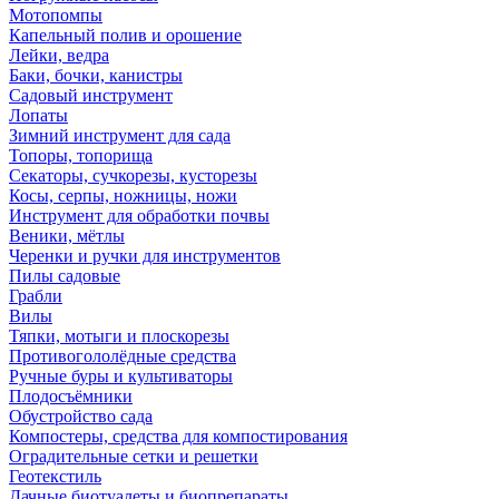
Мотопомпы
Капельный полив и орошение
Лейки, ведра
Баки, бочки, канистры
Садовый инструмент
Лопаты
Зимний инструмент для сада
Топоры, топорища
Секаторы, сучкорезы, кусторезы
Косы, серпы, ножницы, ножи
Инструмент для обработки почвы
Веники, мётлы
Черенки и ручки для инструментов
Пилы садовые
Грабли
Вилы
Тяпки, мотыги и плоскорезы
Противогололёдные средства
Ручные буры и культиваторы
Плодосъёмники
Обустройство сада
Компостеры, средства для компостирования
Оградительные сетки и решетки
Геотекстиль
Дачные биотуалеты и биопрепараты