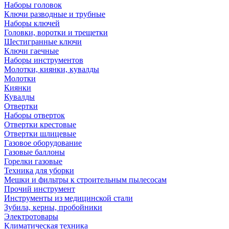
Наборы головок
Ключи разводные и трубные
Наборы ключей
Головки, воротки и трещетки
Шестигранные ключи
Ключи гаечные
Наборы инструментов
Молотки, киянки, кувалды
Молотки
Киянки
Кувалды
Отвертки
Наборы отверток
Отвертки крестовые
Отвертки шлицевые
Газовое оборудование
Газовые баллоны
Горелки газовые
Техника для уборки
Мешки и фильтры к строительным пылесосам
Прочий инструмент
Инструменты из медицинской стали
Зубила, керны, пробойники
Электротовары
Климатическая техника