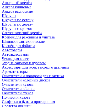
Анкерный крепёж
Анкера клиновые
Анкера распорные
Шурупы
Шурупы по бетону
Шурупы по дереву
Шурупы с крюком
Сантехнический крепёж
Крепёж для раковины и унитаза
Шпильки сантехнические
Крепёж для бойлера
Автотовары
Автоаксессуары
Чехлы для колес
Уход за салоном и кузовом
Аксессуары для моек высокого давления
Ароматизаторы
Очистители и полироли для пластика
Очистители колёсных дисков
Очистители кузова
Очистители обивки
Очистители стекол
Полироли кузова
Салфетки и бумага протирочная
Средства для шин