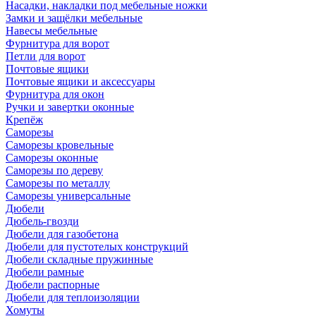
Насадки, накладки под мебельные ножки
Замки и защёлки мебельные
Навесы мебельные
Фурнитура для ворот
Петли для ворот
Почтовые ящики
Почтовые ящики и аксессуары
Фурнитура для окон
Ручки и завертки оконные
Крепёж
Саморезы
Саморезы кровельные
Саморезы оконные
Саморезы по дереву
Саморезы по металлу
Саморезы универсальные
Дюбели
Дюбель-гвозди
Дюбели для газобетона
Дюбели для пустотелых конструкций
Дюбели складные пружинные
Дюбели рамные
Дюбели распорные
Дюбели для теплоизоляции
Хомуты