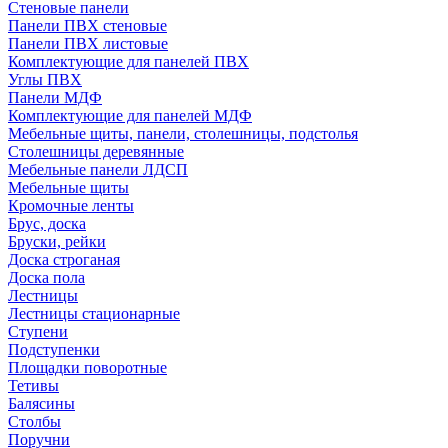
Стеновые панели
Панели ПВХ стеновые
Панели ПВХ листовые
Комплектующие для панелей ПВХ
Углы ПВХ
Панели МДФ
Комплектующие для панелей МДФ
Мебельные щиты, панели, столешницы, подстолья
Столешницы деревянные
Мебельные панели ЛДСП
Мебельные щиты
Кромочные ленты
Брус, доска
Бруски, рейки
Доска строганая
Доска пола
Лестницы
Лестницы стационарные
Ступени
Подступенки
Площадки поворотные
Тетивы
Балясины
Столбы
Поручни