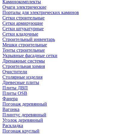
Каминокомплекты
Очаги электрические
Порталы для электрических каминов
Сетки строительные
Сетки армирующие
Сетки штукатурные
Сетки кладочные
Строительный инвентарь
Мешки строительные
Тенты строительные
Укрывные фасадные сетки
Дренажные системы
Строительная химия
Очистители
Столярные изделия
Древесные плиты
Плиты ДВП
Плиты OSB
Фанера
Погонаж деревянный
Вагонка
Плинтус деревянный
Уголок деревянный
Раскладка
Погонаж круглый