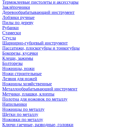
Термоклеевые пистолеты и аксессуары
Заклёпочники
Деревообрабатывающий инструмент
Лобзики ручные
Пилы по дереву
Рубанки
Стамески
Стусла
Шарнирно-губцевый инструмент
Пассатижи, плоскогубцы и тонкогубцы
Бокорезы, кусачки
Клещи, зажимы
Болторезы
Ножницы, ножи
Ножи строительные
Лезвия для ножей
Ножницы хозяйственные
Металлообрабатывающий инструмент
Метчики, плашки, клоппы
Полотна для ножовок по металлу
Напильники
Ножницы по металлу
Щетки по металлу
Ножовки по металлу
Ключи гаечные, разводные, головки