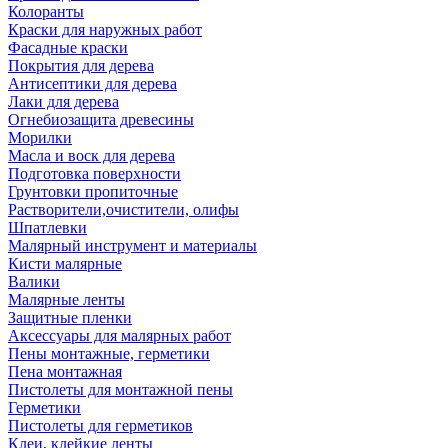
Колоранты
Краски для наружных работ
Фасадные краски
Покрытия для дерева
Антисептики для дерева
Лаки для дерева
Огнебиозащита древесины
Морилки
Масла и воск для дерева
Подготовка поверхности
Грунтовки пропиточные
Растворители,очистители, олифы
Шпатлевки
Малярный инструмент и материалы
Кисти малярные
Валики
Малярные ленты
Защитные пленки
Аксессуары для малярных работ
Пены монтажные, герметики
Пена монтажная
Пистолеты для монтажной пены
Герметики
Пистолеты для герметиков
Клеи, клейкие ленты