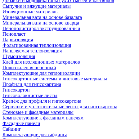
Добавки и модификаторы сухих смесей и растворов
Сыпучие и вяжущие материалы
Изоляционные материалы
Минеральная вата на основе базальта
Минеральная вата на основе кварца
Пенополистирол экструдированный
Пенопласт
Пароизоляция
Фольгированная теплоизоляция
Напыляемая теплоизоляция
Шумоизоляция
Клей для изоляционных материалов
Полиэтилен вспененный
Комплектующие для теплоизоляции
Гипсокартонные системы и листовые материалы
Профили для гипсокартона
Гипсокартон
Гипсоволокнистые листы
Крепёж для профиля и гипсокартона
Серпянки и уплотнительные ленты для гипсокартона
Стеновые и фасадные материалы
Комплектующие к фасадным панелям
Фасадные панели
Сайдинг
Комплектующие для сайдинга