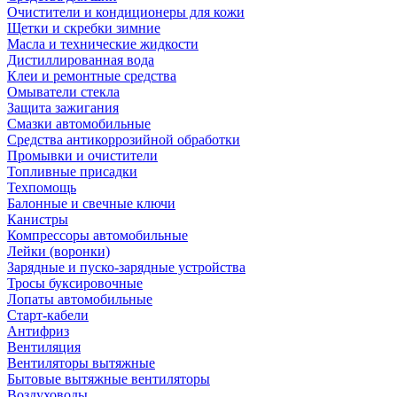
Очистители и кондиционеры для кожи
Щетки и скребки зимние
Масла и технические жидкости
Дистиллированная вода
Клеи и ремонтные средства
Омыватели стекла
Защита зажигания
Смазки автомобильные
Средства антикоррозийной обработки
Промывки и очистители
Топливные присадки
Техпомощь
Балонные и свечные ключи
Канистры
Компрессоры автомобильные
Лейки (воронки)
Зарядные и пуско-зарядные устройства
Тросы буксировочные
Лопаты автомобильные
Старт-кабели
Антифриз
Вентиляция
Вентиляторы вытяжные
Бытовые вытяжные вентиляторы
Воздуховоды