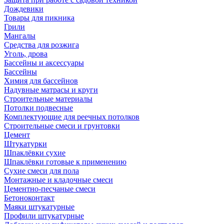
Дождевики
Товары для пикника
Грили
Мангалы
Средства для розжига
Уголь, дрова
Бассейны и аксессуары
Бассейны
Химия для бассейнов
Надувные матрасы и круги
Строительные материалы
Потолки подвесные
Комплектующие для реечных потолков
Строительные смеси и грунтовки
Цемент
Штукатурки
Шпаклёвки сухие
Шпаклёвки готовые к применению
Сухие смеси для пола
Монтажные и кладочные смеси
Цементно-песчаные смеси
Бетоноконтакт
Маяки штукатурные
Профили штукатурные