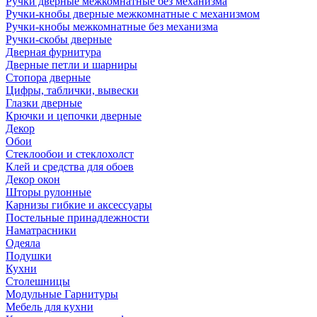
Ручки дверные межкомнатные без механизма
Ручки-кнобы дверные межкомнатные с механизмом
Ручки-кнобы межкомнатные без механизма
Ручки-скобы дверные
Дверная фурнитура
Дверные петли и шарниры
Стопора дверные
Цифры, таблички, вывески
Глазки дверные
Крючки и цепочки дверные
Декор
Обои
Стеклообои и стеклохолст
Клей и средства для обоев
Декор окон
Шторы рулонные
Карнизы гибкие и аксессуары
Постельные принадлежности
Наматрасники
Одеяла
Подушки
Кухни
Столешницы
Модульные Гарнитуры
Мебель для кухни