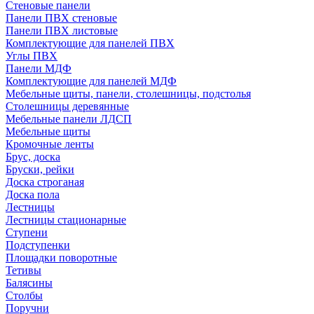
Стеновые панели
Панели ПВХ стеновые
Панели ПВХ листовые
Комплектующие для панелей ПВХ
Углы ПВХ
Панели МДФ
Комплектующие для панелей МДФ
Мебельные щиты, панели, столешницы, подстолья
Столешницы деревянные
Мебельные панели ЛДСП
Мебельные щиты
Кромочные ленты
Брус, доска
Бруски, рейки
Доска строганая
Доска пола
Лестницы
Лестницы стационарные
Ступени
Подступенки
Площадки поворотные
Тетивы
Балясины
Столбы
Поручни