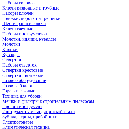
Наборы головок
Ключи разводные и трубные
Наборы ключей
Головки, воротки и трещетки
Шестигранные ключи
Ключи гаечные
Наборы инструментов
Молотки, киянки, кувалды
Молотки
Киянки
Кувалды
Отвертки
Наборы отверток
Отвертки крестовые
Отвертки шлицевые
Газовое оборудование
Газовые баллоны
Горелки газовые
Техника для уборки
Мешки и фильтры к строительным пылесосам
Прочий инструмент
Инструменты из медицинской стали
Зубила, керны, пробойники
Электротовары
Климатическая техника