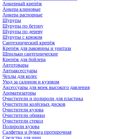
Анкерный крепёж
Анкера клиновые
Анкера распорные
Шурупы
Шурупы по бетону
Шурупы по дереву
Шурупы с крюком
Сантехнический крепёж
Крепёж для раковины и унитаза
Шпильки сантехнические
Крепёж для бойлера
Автотовары
Автоаксессуары
Чехлы для колес
Уход за салоном и кузовом
Аксессуары для моек высокого давления
Ароматизаторы
Очистители и полироли для пластика
Очистители колёсных дисков
Очистители кузова
Очистители обивки
Очистители стекол
Полироли кузова
Салфетки и бумага протирочная
Средства для шин