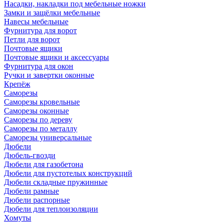
Насадки, накладки под мебельные ножки
Замки и защёлки мебельные
Навесы мебельные
Фурнитура для ворот
Петли для ворот
Почтовые ящики
Почтовые ящики и аксессуары
Фурнитура для окон
Ручки и завертки оконные
Крепёж
Саморезы
Саморезы кровельные
Саморезы оконные
Саморезы по дереву
Саморезы по металлу
Саморезы универсальные
Дюбели
Дюбель-гвозди
Дюбели для газобетона
Дюбели для пустотелых конструкций
Дюбели складные пружинные
Дюбели рамные
Дюбели распорные
Дюбели для теплоизоляции
Хомуты