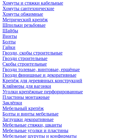
Хомуты и стяжки кабельные
Хомуты сантехнические
Хомуты обжимные
Метрический крепёж
Шпильки резьбовые
Шайбы
Винты
Болты
Гайки
Гвозди, скобы строительные
Гвозди строительные
Скобы строительные
Гвозди толевые, винтовые, ершёные
Гвозди финишные и декоративные
Крепёж для деревянных конструкций
Кляймеры для вагонки
Уголки крепёжные перфорированные
Пластины монтажные
Заклёпки
Мебельный крепёж
Болты и винты мебельные
Заглушки декоративные
Мебельные стяжки, шканты
Мебельные уголки и пластины
Мебельные шурупы и конфирматы