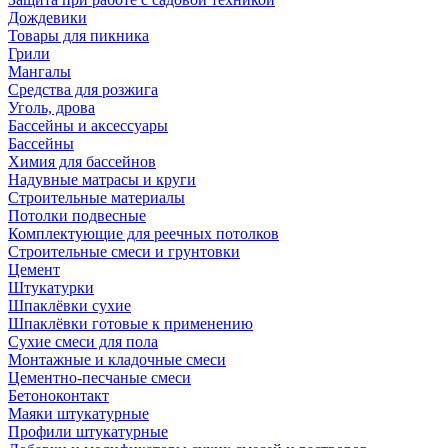
Дождевики
Товары для пикника
Грили
Мангалы
Средства для розжига
Уголь, дрова
Бассейны и аксессуары
Бассейны
Химия для бассейнов
Надувные матрасы и круги
Строительные материалы
Потолки подвесные
Комплектующие для реечных потолков
Строительные смеси и грунтовки
Цемент
Штукатурки
Шпаклёвки сухие
Шпаклёвки готовые к применению
Сухие смеси для пола
Монтажные и кладочные смеси
Цементно-песчаные смеси
Бетоноконтакт
Маяки штукатурные
Профили штукатурные