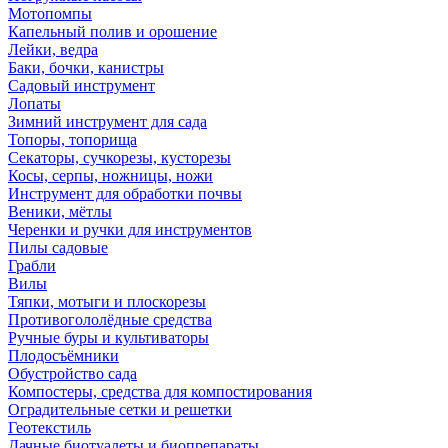
Мотопомпы
Капельный полив и орошение
Лейки, ведра
Баки, бочки, канистры
Садовый инструмент
Лопаты
Зимний инструмент для сада
Топоры, топорища
Секаторы, сучкорезы, кусторезы
Косы, серпы, ножницы, ножи
Инструмент для обработки почвы
Веники, мётлы
Черенки и ручки для инструментов
Пилы садовые
Грабли
Вилы
Тяпки, мотыги и плоскорезы
Противогололёдные средства
Ручные буры и культиваторы
Плодосъёмники
Обустройство сада
Компостеры, средства для компостирования
Оградительные сетки и решетки
Геотекстиль
Дачные биотуалеты и биопрепараты