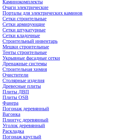
Каминокомплекты
Очаги электрические
Порталы для электрических каминов
Сетки строительные
Сетки армирующие
Сетки штукатурные
Сетки кладочные
Строительный инвентарь
Мешки строительные
Тенты строительные
Укрывные фасадные сетки
Дренажные системы
Строительная химия
Очистители
Столярные изделия
Древесные плиты
Плиты ДВП
Плиты OSB
Фанера
Погонаж деревянный
Вагонка
Плинтус деревянный
Уголок деревянный
Раскладка
Погонаж круглый