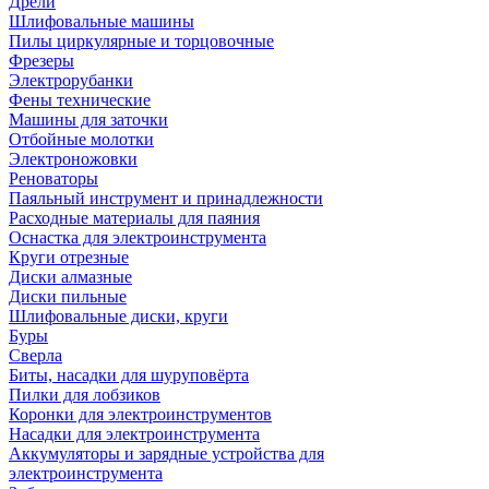
Дрели
Шлифовальные машины
Пилы циркулярные и торцовочные
Фрезеры
Электрорубанки
Фены технические
Машины для заточки
Отбойные молотки
Электроножовки
Реноваторы
Паяльный инструмент и принадлежности
Расходные материалы для паяния
Оснастка для электроинструмента
Круги отрезные
Диски алмазные
Диски пильные
Шлифовальные диски, круги
Буры
Сверла
Биты, насадки для шуруповёрта
Пилки для лобзиков
Коронки для электроинструментов
Насадки для электроинструмента
Аккумуляторы и зарядные устройства для
электроинструмента