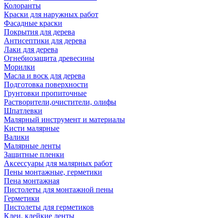
Колоранты
Краски для наружных работ
Фасадные краски
Покрытия для дерева
Антисептики для дерева
Лаки для дерева
Огнебиозащита древесины
Морилки
Масла и воск для дерева
Подготовка поверхности
Грунтовки пропиточные
Растворители,очистители, олифы
Шпатлевки
Малярный инструмент и материалы
Кисти малярные
Валики
Малярные ленты
Защитные пленки
Аксессуары для малярных работ
Пены монтажные, герметики
Пена монтажная
Пистолеты для монтажной пены
Герметики
Пистолеты для герметиков
Клеи, клейкие ленты