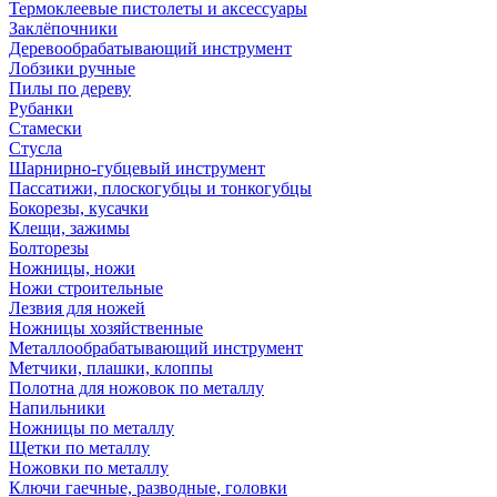
Термоклеевые пистолеты и аксессуары
Заклёпочники
Деревообрабатывающий инструмент
Лобзики ручные
Пилы по дереву
Рубанки
Стамески
Стусла
Шарнирно-губцевый инструмент
Пассатижи, плоскогубцы и тонкогубцы
Бокорезы, кусачки
Клещи, зажимы
Болторезы
Ножницы, ножи
Ножи строительные
Лезвия для ножей
Ножницы хозяйственные
Металлообрабатывающий инструмент
Метчики, плашки, клоппы
Полотна для ножовок по металлу
Напильники
Ножницы по металлу
Щетки по металлу
Ножовки по металлу
Ключи гаечные, разводные, головки