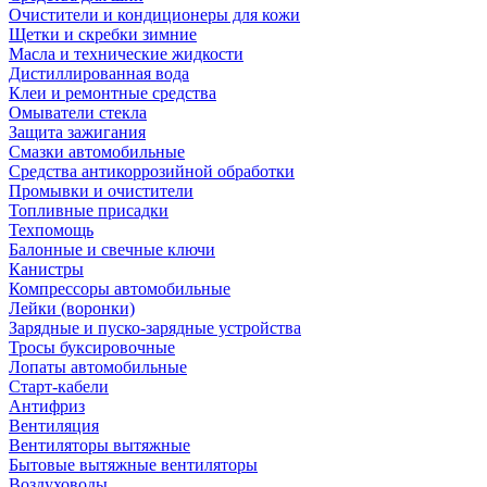
Очистители и кондиционеры для кожи
Щетки и скребки зимние
Масла и технические жидкости
Дистиллированная вода
Клеи и ремонтные средства
Омыватели стекла
Защита зажигания
Смазки автомобильные
Средства антикоррозийной обработки
Промывки и очистители
Топливные присадки
Техпомощь
Балонные и свечные ключи
Канистры
Компрессоры автомобильные
Лейки (воронки)
Зарядные и пуско-зарядные устройства
Тросы буксировочные
Лопаты автомобильные
Старт-кабели
Антифриз
Вентиляция
Вентиляторы вытяжные
Бытовые вытяжные вентиляторы
Воздуховоды