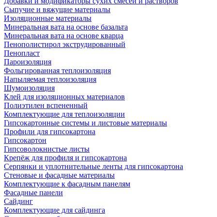
Добавки и модификаторы сухих смесей и растворов
Сыпучие и вяжущие материалы
Изоляционные материалы
Минеральная вата на основе базальта
Минеральная вата на основе кварца
Пенополистирол экструдированный
Пенопласт
Пароизоляция
Фольгированная теплоизоляция
Напыляемая теплоизоляция
Шумоизоляция
Клей для изоляционных материалов
Полиэтилен вспененный
Комплектующие для теплоизоляции
Гипсокартонные системы и листовые материалы
Профили для гипсокартона
Гипсокартон
Гипсоволокнистые листы
Крепёж для профиля и гипсокартона
Серпянки и уплотнительные ленты для гипсокартона
Стеновые и фасадные материалы
Комплектующие к фасадным панелям
Фасадные панели
Сайдинг
Комплектующие для сайдинга