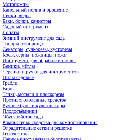
Мотопомпы
Капельный полив и орошение
Лейки, ведра
Баки, бочки, канистры
Садовый инструмент
Лопаты
Зимний инструмент для сада
Топоры, топорища
Секаторы, сучкорезы, кусторезы
Косы, серпы, ножницы, ножи
Инструмент для обработки почвы
Веники, мётлы
Черенки и ручки для инструментов
Пилы садовые
Грабли
Вилы
Тяпки, мотыги и плоскорезы
Противогололёдные средства
Ручные буры и культиваторы
Плодосъёмники
Обустройство сада
Компостеры, средства для компостирования
Оградительные сетки и решетки
Геотекстиль
Дачные биотуалеты и биопрепараты