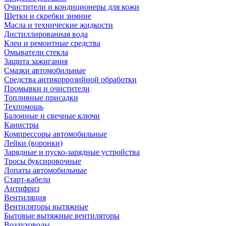
Очистители и кондиционеры для кожи
Щетки и скребки зимние
Масла и технические жидкости
Дистиллированная вода
Клеи и ремонтные средства
Омыватели стекла
Защита зажигания
Смазки автомобильные
Средства антикоррозийной обработки
Промывки и очистители
Топливные присадки
Техпомощь
Балонные и свечные ключи
Канистры
Компрессоры автомобильные
Лейки (воронки)
Зарядные и пуско-зарядные устройства
Тросы буксировочные
Лопаты автомобильные
Старт-кабели
Антифриз
Вентиляция
Вентиляторы вытяжные
Бытовые вытяжные вентиляторы
Воздуховоды