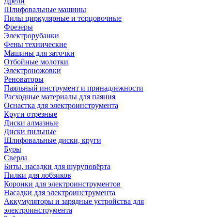
Дрели
Шлифовальные машины
Пилы циркулярные и торцовочные
Фрезеры
Электрорубанки
Фены технические
Машины для заточки
Отбойные молотки
Электроножовки
Реноваторы
Паяльный инструмент и принадлежности
Расходные материалы для паяния
Оснастка для электроинструмента
Круги отрезные
Диски алмазные
Диски пильные
Шлифовальные диски, круги
Буры
Сверла
Биты, насадки для шуруповёрта
Пилки для лобзиков
Коронки для электроинструментов
Насадки для электроинструмента
Аккумуляторы и зарядные устройства для
электроинструмента