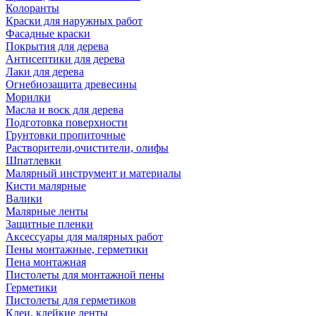
Колоранты
Краски для наружных работ
Фасадные краски
Покрытия для дерева
Антисептики для дерева
Лаки для дерева
Огнебиозащита древесины
Морилки
Масла и воск для дерева
Подготовка поверхности
Грунтовки пропиточные
Растворители,очистители, олифы
Шпатлевки
Малярный инструмент и материалы
Кисти малярные
Валики
Малярные ленты
Защитные пленки
Аксессуары для малярных работ
Пены монтажные, герметики
Пена монтажная
Пистолеты для монтажной пены
Герметики
Пистолеты для герметиков
Клеи, клейкие ленты