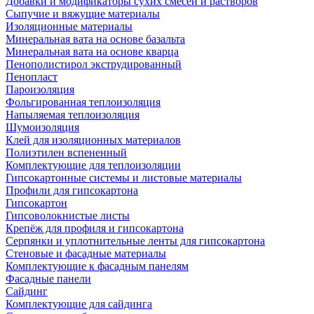
Добавки и модификаторы сухих смесей и растворов
Сыпучие и вяжущие материалы
Изоляционные материалы
Минеральная вата на основе базальта
Минеральная вата на основе кварца
Пенополистирол экструдированный
Пенопласт
Пароизоляция
Фольгированная теплоизоляция
Напыляемая теплоизоляция
Шумоизоляция
Клей для изоляционных материалов
Полиэтилен вспененный
Комплектующие для теплоизоляции
Гипсокартонные системы и листовые материалы
Профили для гипсокартона
Гипсокартон
Гипсоволокнистые листы
Крепёж для профиля и гипсокартона
Серпянки и уплотнительные ленты для гипсокартона
Стеновые и фасадные материалы
Комплектующие к фасадным панелям
Фасадные панели
Сайдинг
Комплектующие для сайдинга