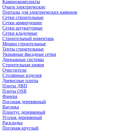
Каминокомплекты
Очаги электрические
Порталы для электрических каминов
Сетки строительные
Сетки армирующие
Сетки штукатурные
Сетки кладочные
Строительный инвентарь
Мешки строительные
Тенты строительные
Укрывные фасадные сетки
Дренажные системы
Строительная химия
Очистители
Столярные изделия
Древесные плиты
Плиты ДВП
Плиты OSB
Фанера
Погонаж деревянный
Вагонка
Плинтус деревянный
Уголок деревянный
Раскладка
Погонаж круглый