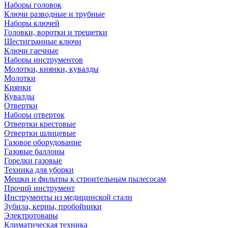
Наборы головок
Ключи разводные и трубные
Наборы ключей
Головки, воротки и трещетки
Шестигранные ключи
Ключи гаечные
Наборы инструментов
Молотки, киянки, кувалды
Молотки
Киянки
Кувалды
Отвертки
Наборы отверток
Отвертки крестовые
Отвертки шлицевые
Газовое оборудование
Газовые баллоны
Горелки газовые
Техника для уборки
Мешки и фильтры к строительным пылесосам
Прочий инструмент
Инструменты из медицинской стали
Зубила, керны, пробойники
Электротовары
Климатическая техника