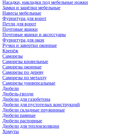
Насадки, накладки под мебельные ножки
Замки и защёлки мебельные
Навесы мебельные
Фурнитура для ворот
Петли для ворот
Почтовые ящики
Почтовые ящики и аксессуары
Фурнитура для окон
Ручки и завертки оконные
Крепёж
Саморезы
Саморезы кровельные
Саморезы оконные
Саморезы по дереву
Саморезы по металлу
Саморезы универсальные
Дюбели
Дюбель-гвозди
Дюбели для газобетона
Дюбели для пустотелых конструкций
Дюбели складные пружинные
Дюбели рамные
Дюбели распорные
Дюбели для теплоизоляции
Хомуты