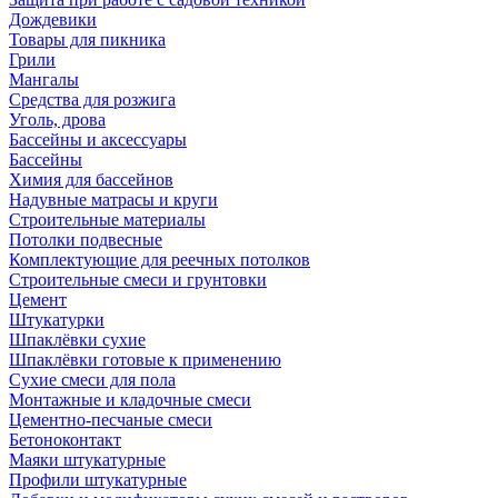
Дождевики
Товары для пикника
Грили
Мангалы
Средства для розжига
Уголь, дрова
Бассейны и аксессуары
Бассейны
Химия для бассейнов
Надувные матрасы и круги
Строительные материалы
Потолки подвесные
Комплектующие для реечных потолков
Строительные смеси и грунтовки
Цемент
Штукатурки
Шпаклёвки сухие
Шпаклёвки готовые к применению
Сухие смеси для пола
Монтажные и кладочные смеси
Цементно-песчаные смеси
Бетоноконтакт
Маяки штукатурные
Профили штукатурные