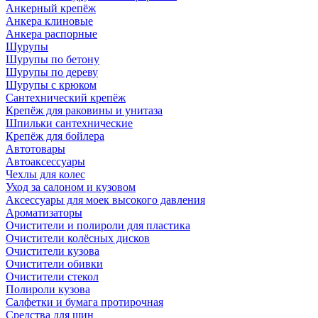
Анкерный крепёж
Анкера клиновые
Анкера распорные
Шурупы
Шурупы по бетону
Шурупы по дереву
Шурупы с крюком
Сантехнический крепёж
Крепёж для раковины и унитаза
Шпильки сантехнические
Крепёж для бойлера
Автотовары
Автоаксессуары
Чехлы для колес
Уход за салоном и кузовом
Аксессуары для моек высокого давления
Ароматизаторы
Очистители и полироли для пластика
Очистители колёсных дисков
Очистители кузова
Очистители обивки
Очистители стекол
Полироли кузова
Салфетки и бумага протирочная
Средства для шин