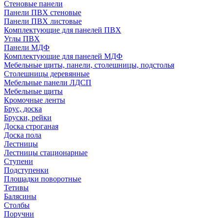
Стеновые панели
Панели ПВХ стеновые
Панели ПВХ листовые
Комплектующие для панелей ПВХ
Углы ПВХ
Панели МДФ
Комплектующие для панелей МДФ
Мебельные щиты, панели, столешницы, подстолья
Столешницы деревянные
Мебельные панели ЛДСП
Мебельные щиты
Кромочные ленты
Брус, доска
Бруски, рейки
Доска строганая
Доска пола
Лестницы
Лестницы стационарные
Ступени
Подступенки
Площадки поворотные
Тетивы
Балясины
Столбы
Поручни