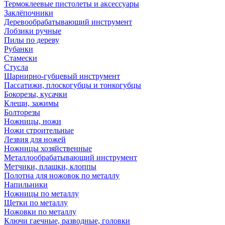
Термоклеевые пистолеты и аксессуары
Заклёпочники
Деревообрабатывающий инструмент
Лобзики ручные
Пилы по дереву
Рубанки
Стамески
Стусла
Шарнирно-губцевый инструмент
Пассатижи, плоскогубцы и тонкогубцы
Бокорезы, кусачки
Клещи, зажимы
Болторезы
Ножницы, ножи
Ножи строительные
Лезвия для ножей
Ножницы хозяйственные
Металлообрабатывающий инструмент
Метчики, плашки, клоппы
Полотна для ножовок по металлу
Напильники
Ножницы по металлу
Щетки по металлу
Ножовки по металлу
Ключи гаечные, разводные, головки