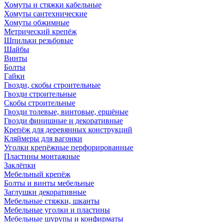
Хомуты и стяжки кабельные
Хомуты сантехнические
Хомуты обжимные
Метрический крепёж
Шпильки резьбовые
Шайбы
Винты
Болты
Гайки
Гвозди, скобы строительные
Гвозди строительные
Скобы строительные
Гвозди толевые, винтовые, ершёные
Гвозди финишные и декоративные
Крепёж для деревянных конструкций
Кляймеры для вагонки
Уголки крепёжные перфорированные
Пластины монтажные
Заклёпки
Мебельный крепёж
Болты и винты мебельные
Заглушки декоративные
Мебельные стяжки, шканты
Мебельные уголки и пластины
Мебельные шурупы и конфирматы