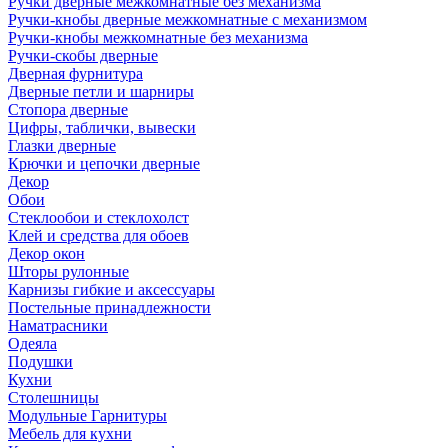
Ручки дверные межкомнатные без механизма
Ручки-кнобы дверные межкомнатные с механизмом
Ручки-кнобы межкомнатные без механизма
Ручки-скобы дверные
Дверная фурнитура
Дверные петли и шарниры
Стопора дверные
Цифры, таблички, вывески
Глазки дверные
Крючки и цепочки дверные
Декор
Обои
Стеклообои и стеклохолст
Клей и средства для обоев
Декор окон
Шторы рулонные
Карнизы гибкие и аксессуары
Постельные принадлежности
Наматрасники
Одеяла
Подушки
Кухни
Столешницы
Модульные Гарнитуры
Мебель для кухни