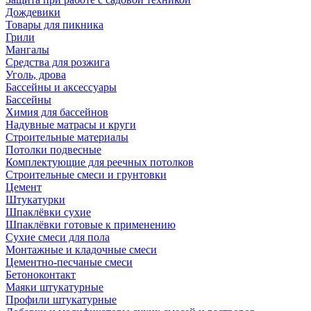
Дождевики
Товары для пикника
Грили
Мангалы
Средства для розжига
Уголь, дрова
Бассейны и аксессуары
Бассейны
Химия для бассейнов
Надувные матрасы и круги
Строительные материалы
Потолки подвесные
Комплектующие для реечных потолков
Строительные смеси и грунтовки
Цемент
Штукатурки
Шпаклёвки сухие
Шпаклёвки готовые к применению
Сухие смеси для пола
Монтажные и кладочные смеси
Цементно-песчаные смеси
Бетоноконтакт
Маяки штукатурные
Профили штукатурные