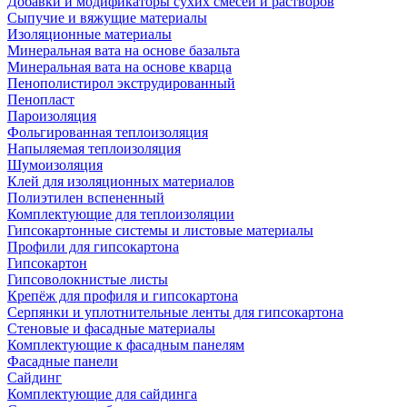
Добавки и модификаторы сухих смесей и растворов
Сыпучие и вяжущие материалы
Изоляционные материалы
Минеральная вата на основе базальта
Минеральная вата на основе кварца
Пенополистирол экструдированный
Пенопласт
Пароизоляция
Фольгированная теплоизоляция
Напыляемая теплоизоляция
Шумоизоляция
Клей для изоляционных материалов
Полиэтилен вспененный
Комплектующие для теплоизоляции
Гипсокартонные системы и листовые материалы
Профили для гипсокартона
Гипсокартон
Гипсоволокнистые листы
Крепёж для профиля и гипсокартона
Серпянки и уплотнительные ленты для гипсокартона
Стеновые и фасадные материалы
Комплектующие к фасадным панелям
Фасадные панели
Сайдинг
Комплектующие для сайдинга