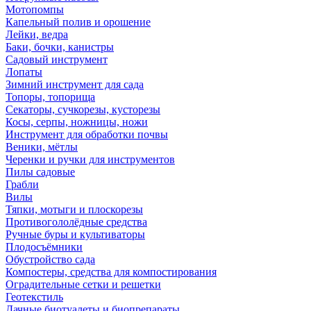
Мотопомпы
Капельный полив и орошение
Лейки, ведра
Баки, бочки, канистры
Садовый инструмент
Лопаты
Зимний инструмент для сада
Топоры, топорища
Секаторы, сучкорезы, кусторезы
Косы, серпы, ножницы, ножи
Инструмент для обработки почвы
Веники, мётлы
Черенки и ручки для инструментов
Пилы садовые
Грабли
Вилы
Тяпки, мотыги и плоскорезы
Противогололёдные средства
Ручные буры и культиваторы
Плодосъёмники
Обустройство сада
Компостеры, средства для компостирования
Оградительные сетки и решетки
Геотекстиль
Дачные биотуалеты и биопрепараты