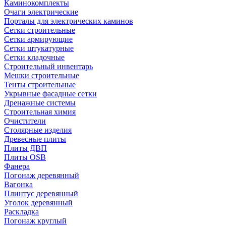
Каминокомплекты
Очаги электрические
Порталы для электрических каминов
Сетки строительные
Сетки армирующие
Сетки штукатурные
Сетки кладочные
Строительный инвентарь
Мешки строительные
Тенты строительные
Укрывные фасадные сетки
Дренажные системы
Строительная химия
Очистители
Столярные изделия
Древесные плиты
Плиты ДВП
Плиты OSB
Фанера
Погонаж деревянный
Вагонка
Плинтус деревянный
Уголок деревянный
Раскладка
Погонаж круглый