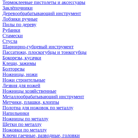
Термоклеевые пистолеты и аксессуары
Заклёпочники
Деревообрабатывающий инструмент
Лобзики ручные
Пилы по дереву
Рубанки
Стамески
Стусла
Шарнирно-губцевый инструмент
Пассатижи, плоскогубцы и тонкогубцы
Бокорезы, кусачки
Клещи, зажимы
Болторезы
Ножницы, ножи
Ножи строительные
Лезвия для ножей
Ножницы хозяйственные
Металлообрабатывающий инструмент
Метчики, плашки, клоппы
Полотна для ножовок по металлу
Напильники
Ножницы по металлу
Щетки по металлу
Ножовки по металлу
Ключи гаечные, разводные, головки