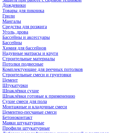
Дождевики
Товары для пикника
Грили
Мангалы
Средства для розжига
Уголь, дрова
Бассейны и аксессуары
Бассейны
Химия для бассейнов
Надувные матрасы и круги
Строительные материалы
Потолки подвесные
Комплектующие для реечных потолков
Строительные смеси и грунтовки
Цемент
Штукатурки
Шпаклёвки сухие
Шпаклёвки готовые к применению
Сухие смеси для пола
Монтажные и кладочные смеси
Цементно-песчаные смеси
Бетоноконтакт
Маяки штукатурные
Профили штукатурные