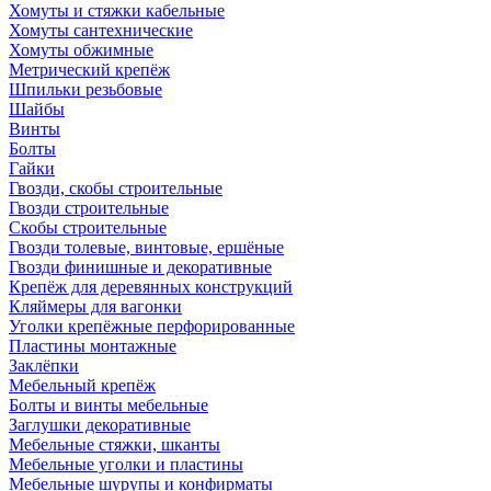
Хомуты и стяжки кабельные
Хомуты сантехнические
Хомуты обжимные
Метрический крепёж
Шпильки резьбовые
Шайбы
Винты
Болты
Гайки
Гвозди, скобы строительные
Гвозди строительные
Скобы строительные
Гвозди толевые, винтовые, ершёные
Гвозди финишные и декоративные
Крепёж для деревянных конструкций
Кляймеры для вагонки
Уголки крепёжные перфорированные
Пластины монтажные
Заклёпки
Мебельный крепёж
Болты и винты мебельные
Заглушки декоративные
Мебельные стяжки, шканты
Мебельные уголки и пластины
Мебельные шурупы и конфирматы