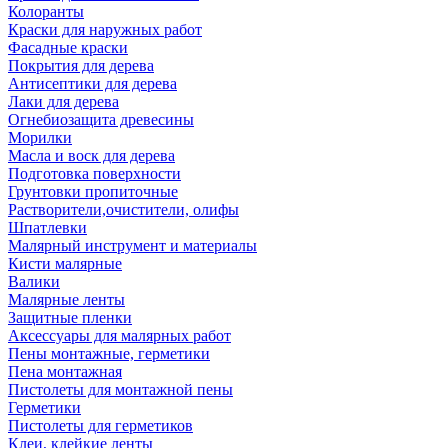
Колоранты
Краски для наружных работ
Фасадные краски
Покрытия для дерева
Антисептики для дерева
Лаки для дерева
Огнебиозащита древесины
Морилки
Масла и воск для дерева
Подготовка поверхности
Грунтовки пропиточные
Растворители,очистители, олифы
Шпатлевки
Малярный инструмент и материалы
Кисти малярные
Валики
Малярные ленты
Защитные пленки
Аксессуары для малярных работ
Пены монтажные, герметики
Пена монтажная
Пистолеты для монтажной пены
Герметики
Пистолеты для герметиков
Клеи, клейкие ленты