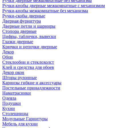
Ручки дверные межкомнатные без механизма
Ручки-кнобы дверные межкомнатные с механизмом
Ручки-кнобы межкомнатные без механизма
Ручки-скобы дверные
Дверная фурнитура
Дверные петли и шарниры
Стопора дверные
Цифры, таблички, вывески
Глазки дверные
Крючки и цепочки дверные
Декор
Обои
Стеклообои и стеклохолст
Клей и средства для обоев
Декор окон
Шторы рулонные
Карнизы гибкие и аксессуары
Постельные принадлежности
Наматрасники
Одеяла
Подушки
Кухни
Столешницы
Модульные Гарнитуры
Мебель для кухни