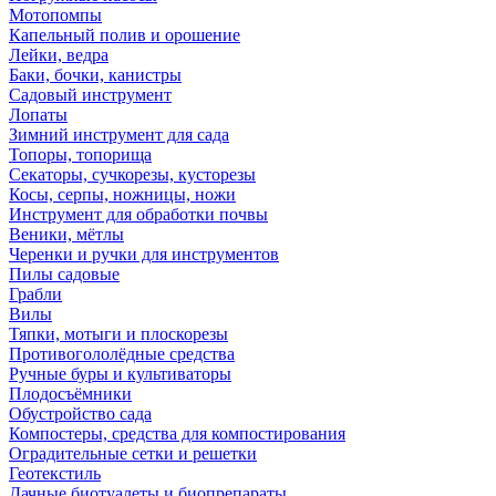
Мотопомпы
Капельный полив и орошение
Лейки, ведра
Баки, бочки, канистры
Садовый инструмент
Лопаты
Зимний инструмент для сада
Топоры, топорища
Секаторы, сучкорезы, кусторезы
Косы, серпы, ножницы, ножи
Инструмент для обработки почвы
Веники, мётлы
Черенки и ручки для инструментов
Пилы садовые
Грабли
Вилы
Тяпки, мотыги и плоскорезы
Противогололёдные средства
Ручные буры и культиваторы
Плодосъёмники
Обустройство сада
Компостеры, средства для компостирования
Оградительные сетки и решетки
Геотекстиль
Дачные биотуалеты и биопрепараты