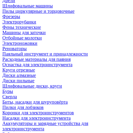
Дрели
Шлифовальные машины
Пилы циркулярные и торцовочные
Фрезеры
Электрорубанки
Фены технические
Машины для заточки
Отбойные молотки
Электроножовки
Реноваторы
Паяльный инструмент и принадлежности
Расходные материалы для паяния
Оснастка для электроинструмента
Круги отрезные
Диски алмазные
Диски пильные
Шлифовальные диски, круги
Буры
Сверла
Биты, насадки для шуруповёрта
Пилки для лобзиков
Коронки для электроинструментов
Насадки для электроинструмента
Аккумуляторы и зарядные устройства для
электроинструмента