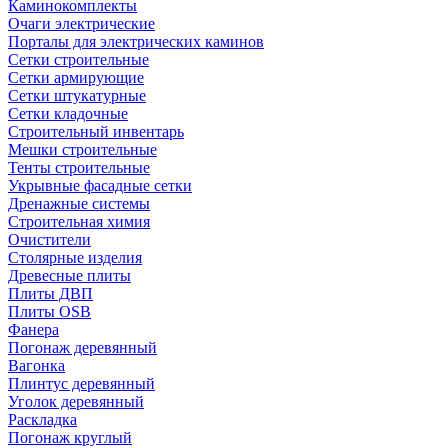
Каминокомплекты
Очаги электрические
Порталы для электрических каминов
Сетки строительные
Сетки армирующие
Сетки штукатурные
Сетки кладочные
Строительный инвентарь
Мешки строительные
Тенты строительные
Укрывные фасадные сетки
Дренажные системы
Строительная химия
Очистители
Столярные изделия
Древесные плиты
Плиты ДВП
Плиты OSB
Фанера
Погонаж деревянный
Вагонка
Плинтус деревянный
Уголок деревянный
Раскладка
Погонаж круглый