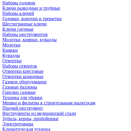
Наборы головок
Ключи разводные и трубные
Наборы ключей
Головки, воротки и трещетки
Шестигранные ключи
Ключи гаечные
Наборы инструментов
Молотки, киянки, кувалды
Молотки
Киянки
Кувалды
Отвертки
Наборы отверток
Отвертки крестовые
Отвертки шлицевые
Газовое оборудование
Газовые баллоны
Горелки газовые
Техника для уборки
Мешки и фильтры к строительным пылесосам
Прочий инструмент
Инструменты из медицинской стали
Зубила, керны, пробойники
Электротовары
Климатическая техника