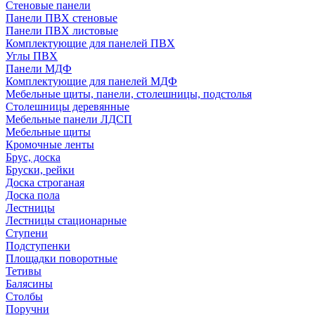
Стеновые панели
Панели ПВХ стеновые
Панели ПВХ листовые
Комплектующие для панелей ПВХ
Углы ПВХ
Панели МДФ
Комплектующие для панелей МДФ
Мебельные щиты, панели, столешницы, подстолья
Столешницы деревянные
Мебельные панели ЛДСП
Мебельные щиты
Кромочные ленты
Брус, доска
Бруски, рейки
Доска строганая
Доска пола
Лестницы
Лестницы стационарные
Ступени
Подступенки
Площадки поворотные
Тетивы
Балясины
Столбы
Поручни