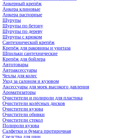
Анкерный крепёж
Анкера клиновые
Анкера распорные
Шурупы
Шурупы по бетону
Шурупы по дереву
Шурупы с крюком
Сантехнический крепёж
Крепёж для раковины и унитаза
Шпильки сантехнические
Крепёж для бойлера
Автотовары
Автоаксессуары
Чехлы для колес
Уход за салоном и кузовом
Аксессуары для моек высокого давления
Ароматизаторы
Очистители и полироли для пластика
Очистители колёсных дисков
Очистители кузова
Очистители обивки
Очистители стекол
Полироли кузова
Салфетки и бумага протирочная
Средства для шин