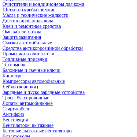
Очистители и кондиционеры для кожи
Щетки и скребки зимние
Масла и технические жидкости
Дистиллированная вода
Клеи и ремонтные средства
Омыватели стекла
Защита зажигания
Смазки автомобильные
Средства антикоррозийной обработки
Промывки и очистители
Топливные присадки
Техпомощь
Балонные и свечные ключи
Канистры
Компрессоры автомобильные
Лейки (воронки)
Зарядные и пуско-зарядные устройства
Тросы буксировочные
Лопаты автомобильные
Старт-кабели
Антифриз
Вентиляция
Вентиляторы вытяжные
Бытовые вытяжные вентиляторы
Воздуховоды