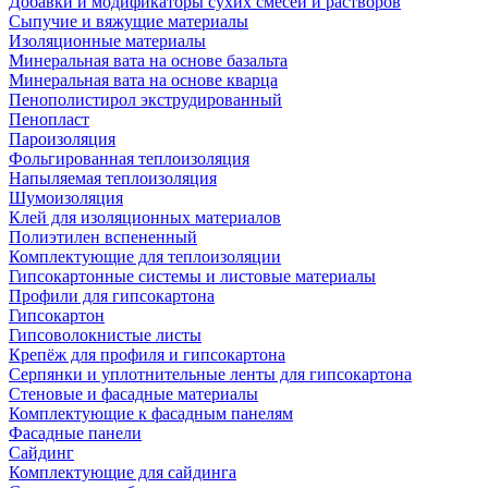
Добавки и модификаторы сухих смесей и растворов
Сыпучие и вяжущие материалы
Изоляционные материалы
Минеральная вата на основе базальта
Минеральная вата на основе кварца
Пенополистирол экструдированный
Пенопласт
Пароизоляция
Фольгированная теплоизоляция
Напыляемая теплоизоляция
Шумоизоляция
Клей для изоляционных материалов
Полиэтилен вспененный
Комплектующие для теплоизоляции
Гипсокартонные системы и листовые материалы
Профили для гипсокартона
Гипсокартон
Гипсоволокнистые листы
Крепёж для профиля и гипсокартона
Серпянки и уплотнительные ленты для гипсокартона
Стеновые и фасадные материалы
Комплектующие к фасадным панелям
Фасадные панели
Сайдинг
Комплектующие для сайдинга