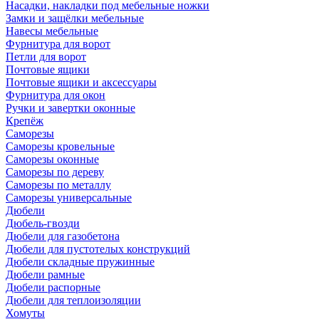
Насадки, накладки под мебельные ножки
Замки и защёлки мебельные
Навесы мебельные
Фурнитура для ворот
Петли для ворот
Почтовые ящики
Почтовые ящики и аксессуары
Фурнитура для окон
Ручки и завертки оконные
Крепёж
Саморезы
Саморезы кровельные
Саморезы оконные
Саморезы по дереву
Саморезы по металлу
Саморезы универсальные
Дюбели
Дюбель-гвозди
Дюбели для газобетона
Дюбели для пустотелых конструкций
Дюбели складные пружинные
Дюбели рамные
Дюбели распорные
Дюбели для теплоизоляции
Хомуты