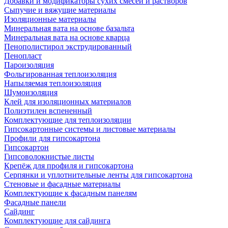
Добавки и модификаторы сухих смесей и растворов
Сыпучие и вяжущие материалы
Изоляционные материалы
Минеральная вата на основе базальта
Минеральная вата на основе кварца
Пенополистирол экструдированный
Пенопласт
Пароизоляция
Фольгированная теплоизоляция
Напыляемая теплоизоляция
Шумоизоляция
Клей для изоляционных материалов
Полиэтилен вспененный
Комплектующие для теплоизоляции
Гипсокартонные системы и листовые материалы
Профили для гипсокартона
Гипсокартон
Гипсоволокнистые листы
Крепёж для профиля и гипсокартона
Серпянки и уплотнительные ленты для гипсокартона
Стеновые и фасадные материалы
Комплектующие к фасадным панелям
Фасадные панели
Сайдинг
Комплектующие для сайдинга