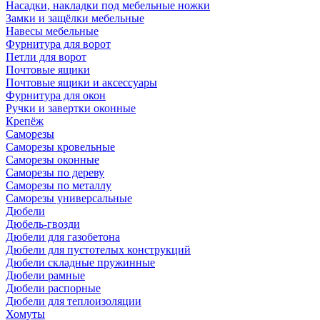
Насадки, накладки под мебельные ножки
Замки и защёлки мебельные
Навесы мебельные
Фурнитура для ворот
Петли для ворот
Почтовые ящики
Почтовые ящики и аксессуары
Фурнитура для окон
Ручки и завертки оконные
Крепёж
Саморезы
Саморезы кровельные
Саморезы оконные
Саморезы по дереву
Саморезы по металлу
Саморезы универсальные
Дюбели
Дюбель-гвозди
Дюбели для газобетона
Дюбели для пустотелых конструкций
Дюбели складные пружинные
Дюбели рамные
Дюбели распорные
Дюбели для теплоизоляции
Хомуты