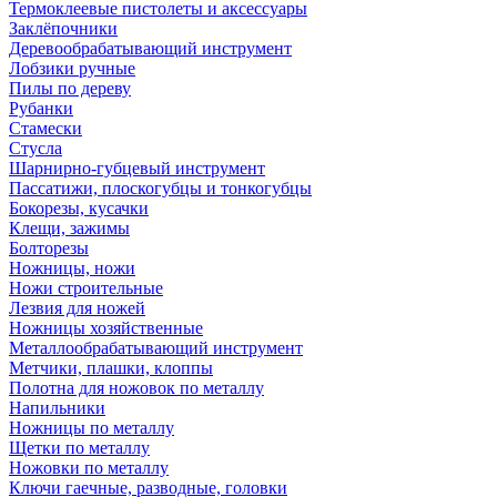
Термоклеевые пистолеты и аксессуары
Заклёпочники
Деревообрабатывающий инструмент
Лобзики ручные
Пилы по дереву
Рубанки
Стамески
Стусла
Шарнирно-губцевый инструмент
Пассатижи, плоскогубцы и тонкогубцы
Бокорезы, кусачки
Клещи, зажимы
Болторезы
Ножницы, ножи
Ножи строительные
Лезвия для ножей
Ножницы хозяйственные
Металлообрабатывающий инструмент
Метчики, плашки, клоппы
Полотна для ножовок по металлу
Напильники
Ножницы по металлу
Щетки по металлу
Ножовки по металлу
Ключи гаечные, разводные, головки