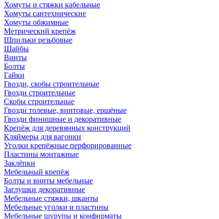
Хомуты и стяжки кабельные
Хомуты сантехнические
Хомуты обжимные
Метрический крепёж
Шпильки резьбовые
Шайбы
Винты
Болты
Гайки
Гвозди, скобы строительные
Гвозди строительные
Скобы строительные
Гвозди толевые, винтовые, ершёные
Гвозди финишные и декоративные
Крепёж для деревянных конструкций
Кляймеры для вагонки
Уголки крепёжные перфорированные
Пластины монтажные
Заклёпки
Мебельный крепёж
Болты и винты мебельные
Заглушки декоративные
Мебельные стяжки, шканты
Мебельные уголки и пластины
Мебельные шурупы и конфирматы