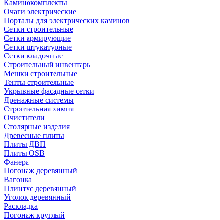
Каминокомплекты
Очаги электрические
Порталы для электрических каминов
Сетки строительные
Сетки армирующие
Сетки штукатурные
Сетки кладочные
Строительный инвентарь
Мешки строительные
Тенты строительные
Укрывные фасадные сетки
Дренажные системы
Строительная химия
Очистители
Столярные изделия
Древесные плиты
Плиты ДВП
Плиты OSB
Фанера
Погонаж деревянный
Вагонка
Плинтус деревянный
Уголок деревянный
Раскладка
Погонаж круглый