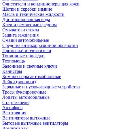
Очистители и кондиционеры для кожи
Щетки и скребки зимние
Масла и технические жидкости
Дистиллированная вода
Клеи и ремонтные средства
Омыватели стекла
Защита зажигания
Смазки автомобильные
Средства антикоррозийной обработки
Промывки и очистители
Топливные присадки
Техпомощь
Балонные и свечные ключи
Канистры
Компрессоры автомобильные
Лейки (воронки)
Зарядные и пуско-зарядные устройства
Тросы буксировочные
Лопаты автомобильные
Старт-кабели
Антифриз
Вентиляция
Вентиляторы вытяжные
Бытовые вытяжные вентиляторы
Воздуховоды