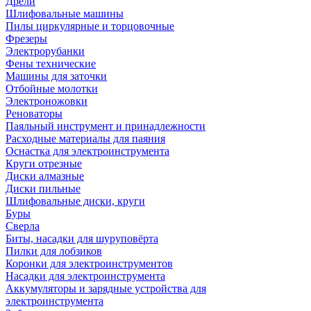
Дрели
Шлифовальные машины
Пилы циркулярные и торцовочные
Фрезеры
Электрорубанки
Фены технические
Машины для заточки
Отбойные молотки
Электроножовки
Реноваторы
Паяльный инструмент и принадлежности
Расходные материалы для паяния
Оснастка для электроинструмента
Круги отрезные
Диски алмазные
Диски пильные
Шлифовальные диски, круги
Буры
Сверла
Биты, насадки для шуруповёрта
Пилки для лобзиков
Коронки для электроинструментов
Насадки для электроинструмента
Аккумуляторы и зарядные устройства для
электроинструмента