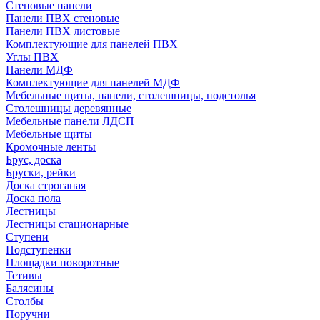
Стеновые панели
Панели ПВХ стеновые
Панели ПВХ листовые
Комплектующие для панелей ПВХ
Углы ПВХ
Панели МДФ
Комплектующие для панелей МДФ
Мебельные щиты, панели, столешницы, подстолья
Столешницы деревянные
Мебельные панели ЛДСП
Мебельные щиты
Кромочные ленты
Брус, доска
Бруски, рейки
Доска строганая
Доска пола
Лестницы
Лестницы стационарные
Ступени
Подступенки
Площадки поворотные
Тетивы
Балясины
Столбы
Поручни