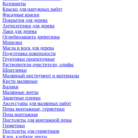
Колоранты
Краски для наружных работ
Фасадные краски
Покрытия для дерева
Антисептики для дерева
Лаки для дерева
Огнебиозащита древесины
Морилки
Масла и воск для дерева
Подготовка поверхности
Грунтовки пропиточные
Растворители,очистители, олифы
Шпатлевки
Малярный инструмент и материалы
Кисти малярные
Валики
Малярные ленты
Защитные пленки
Аксессуары для малярных работ
Пены монтажные, герметики
Пена монтажная
Пистолеты для монтажной пены
Герметики
Пистолеты для герметиков
Клеи, клейкие ленты