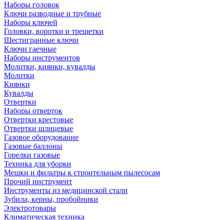
Наборы головок
Ключи разводные и трубные
Наборы ключей
Головки, воротки и трещетки
Шестигранные ключи
Ключи гаечные
Наборы инструментов
Молотки, киянки, кувалды
Молотки
Киянки
Кувалды
Отвертки
Наборы отверток
Отвертки крестовые
Отвертки шлицевые
Газовое оборудование
Газовые баллоны
Горелки газовые
Техника для уборки
Мешки и фильтры к строительным пылесосам
Прочий инструмент
Инструменты из медицинской стали
Зубила, керны, пробойники
Электротовары
Климатическая техника