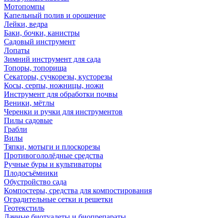
Мотопомпы
Капельный полив и орошение
Лейки, ведра
Баки, бочки, канистры
Садовый инструмент
Лопаты
Зимний инструмент для сада
Топоры, топорища
Секаторы, сучкорезы, кусторезы
Косы, серпы, ножницы, ножи
Инструмент для обработки почвы
Веники, мётлы
Черенки и ручки для инструментов
Пилы садовые
Грабли
Вилы
Тяпки, мотыги и плоскорезы
Противогололёдные средства
Ручные буры и культиваторы
Плодосъёмники
Обустройство сада
Компостеры, средства для компостирования
Оградительные сетки и решетки
Геотекстиль
Дачные биотуалеты и биопрепараты