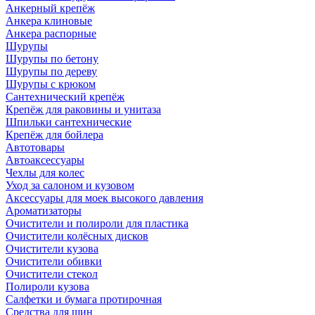
Анкерный крепёж
Анкера клиновые
Анкера распорные
Шурупы
Шурупы по бетону
Шурупы по дереву
Шурупы с крюком
Сантехнический крепёж
Крепёж для раковины и унитаза
Шпильки сантехнические
Крепёж для бойлера
Автотовары
Автоаксессуары
Чехлы для колес
Уход за салоном и кузовом
Аксессуары для моек высокого давления
Ароматизаторы
Очистители и полироли для пластика
Очистители колёсных дисков
Очистители кузова
Очистители обивки
Очистители стекол
Полироли кузова
Салфетки и бумага протирочная
Средства для шин