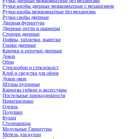
Ручки дверные межкомнатные без механизма
Ручки-кнобы дверные межкомнатные с механизмом
Ручки-кнобы межкомнатные без механизма
Ручки-скобы дверные
Дверная фурнитура
Дверные петли и шарниры
Стопора дверные
Цифры, таблички, вывески
Глазки дверные
Крючки и цепочки дверные
Декор
Обои
Стеклообои и стеклохолст
Клей и средства для обоев
Декор окон
Шторы рулонные
Карнизы гибкие и аксессуары
Постельные принадлежности
Наматрасники
Одеяла
Подушки
Кухни
Столешницы
Модульные Гарнитуры
Мебель для кухни