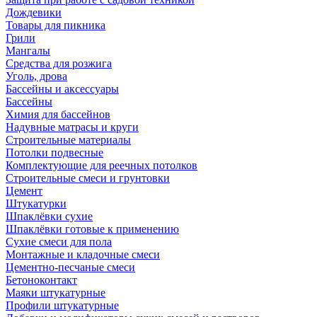
Дождевики
Товары для пикника
Грили
Мангалы
Средства для розжига
Уголь, дрова
Бассейны и аксессуары
Бассейны
Химия для бассейнов
Надувные матрасы и круги
Строительные материалы
Потолки подвесные
Комплектующие для реечных потолков
Строительные смеси и грунтовки
Цемент
Штукатурки
Шпаклёвки сухие
Шпаклёвки готовые к применению
Сухие смеси для пола
Монтажные и кладочные смеси
Цементно-песчаные смеси
Бетоноконтакт
Маяки штукатурные
Профили штукатурные