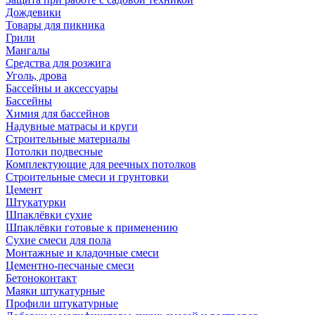
Дождевики
Товары для пикника
Грили
Мангалы
Средства для розжига
Уголь, дрова
Бассейны и аксессуары
Бассейны
Химия для бассейнов
Надувные матрасы и круги
Строительные материалы
Потолки подвесные
Комплектующие для реечных потолков
Строительные смеси и грунтовки
Цемент
Штукатурки
Шпаклёвки сухие
Шпаклёвки готовые к применению
Сухие смеси для пола
Монтажные и кладочные смеси
Цементно-песчаные смеси
Бетоноконтакт
Маяки штукатурные
Профили штукатурные