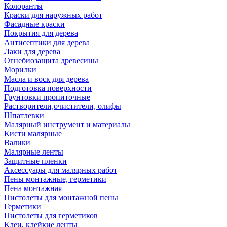
Колоранты
Краски для наружных работ
Фасадные краски
Покрытия для дерева
Антисептики для дерева
Лаки для дерева
Огнебиозащита древесины
Морилки
Масла и воск для дерева
Подготовка поверхности
Грунтовки пропиточные
Растворители,очистители, олифы
Шпатлевки
Малярный инструмент и материалы
Кисти малярные
Валики
Малярные ленты
Защитные пленки
Аксессуары для малярных работ
Пены монтажные, герметики
Пена монтажная
Пистолеты для монтажной пены
Герметики
Пистолеты для герметиков
Клеи, клейкие ленты