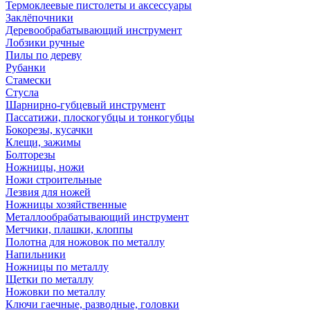
Термоклеевые пистолеты и аксессуары
Заклёпочники
Деревообрабатывающий инструмент
Лобзики ручные
Пилы по дереву
Рубанки
Стамески
Стусла
Шарнирно-губцевый инструмент
Пассатижи, плоскогубцы и тонкогубцы
Бокорезы, кусачки
Клещи, зажимы
Болторезы
Ножницы, ножи
Ножи строительные
Лезвия для ножей
Ножницы хозяйственные
Металлообрабатывающий инструмент
Метчики, плашки, клоппы
Полотна для ножовок по металлу
Напильники
Ножницы по металлу
Щетки по металлу
Ножовки по металлу
Ключи гаечные, разводные, головки