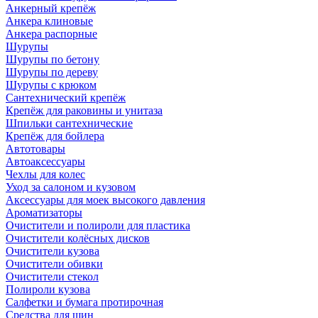
Анкерный крепёж
Анкера клиновые
Анкера распорные
Шурупы
Шурупы по бетону
Шурупы по дереву
Шурупы с крюком
Сантехнический крепёж
Крепёж для раковины и унитаза
Шпильки сантехнические
Крепёж для бойлера
Автотовары
Автоаксессуары
Чехлы для колес
Уход за салоном и кузовом
Аксессуары для моек высокого давления
Ароматизаторы
Очистители и полироли для пластика
Очистители колёсных дисков
Очистители кузова
Очистители обивки
Очистители стекол
Полироли кузова
Салфетки и бумага протирочная
Средства для шин