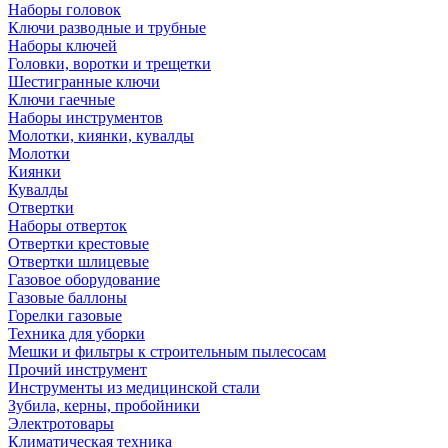
Наборы головок
Ключи разводные и трубные
Наборы ключей
Головки, воротки и трещетки
Шестигранные ключи
Ключи гаечные
Наборы инструментов
Молотки, киянки, кувалды
Молотки
Киянки
Кувалды
Отвертки
Наборы отверток
Отвертки крестовые
Отвертки шлицевые
Газовое оборудование
Газовые баллоны
Горелки газовые
Техника для уборки
Мешки и фильтры к строительным пылесосам
Прочий инструмент
Инструменты из медицинской стали
Зубила, керны, пробойники
Электротовары
Климатическая техника