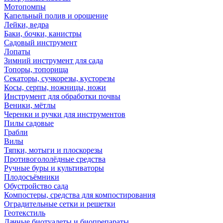
Мотопомпы
Капельный полив и орошение
Лейки, ведра
Баки, бочки, канистры
Садовый инструмент
Лопаты
Зимний инструмент для сада
Топоры, топорища
Секаторы, сучкорезы, кусторезы
Косы, серпы, ножницы, ножи
Инструмент для обработки почвы
Веники, мётлы
Черенки и ручки для инструментов
Пилы садовые
Грабли
Вилы
Тяпки, мотыги и плоскорезы
Противогололёдные средства
Ручные буры и культиваторы
Плодосъёмники
Обустройство сада
Компостеры, средства для компостирования
Оградительные сетки и решетки
Геотекстиль
Дачные биотуалеты и биопрепараты