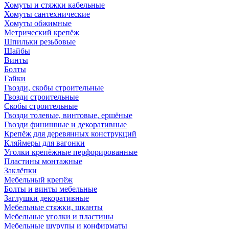
Хомуты и стяжки кабельные
Хомуты сантехнические
Хомуты обжимные
Метрический крепёж
Шпильки резьбовые
Шайбы
Винты
Болты
Гайки
Гвозди, скобы строительные
Гвозди строительные
Скобы строительные
Гвозди толевые, винтовые, ершёные
Гвозди финишные и декоративные
Крепёж для деревянных конструкций
Кляймеры для вагонки
Уголки крепёжные перфорированные
Пластины монтажные
Заклёпки
Мебельный крепёж
Болты и винты мебельные
Заглушки декоративные
Мебельные стяжки, шканты
Мебельные уголки и пластины
Мебельные шурупы и конфирматы