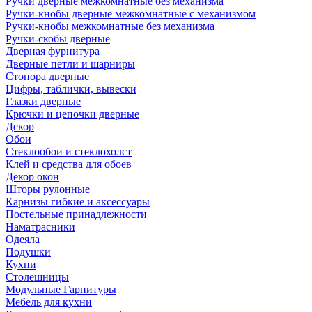
Ручки дверные межкомнатные без механизма
Ручки-кнобы дверные межкомнатные с механизмом
Ручки-кнобы межкомнатные без механизма
Ручки-скобы дверные
Дверная фурнитура
Дверные петли и шарниры
Стопора дверные
Цифры, таблички, вывески
Глазки дверные
Крючки и цепочки дверные
Декор
Обои
Стеклообои и стеклохолст
Клей и средства для обоев
Декор окон
Шторы рулонные
Карнизы гибкие и аксессуары
Постельные принадлежности
Наматрасники
Одеяла
Подушки
Кухни
Столешницы
Модульные Гарнитуры
Мебель для кухни