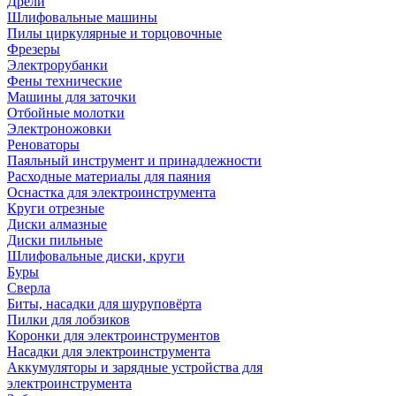
Дрели
Шлифовальные машины
Пилы циркулярные и торцовочные
Фрезеры
Электрорубанки
Фены технические
Машины для заточки
Отбойные молотки
Электроножовки
Реноваторы
Паяльный инструмент и принадлежности
Расходные материалы для паяния
Оснастка для электроинструмента
Круги отрезные
Диски алмазные
Диски пильные
Шлифовальные диски, круги
Буры
Сверла
Биты, насадки для шуруповёрта
Пилки для лобзиков
Коронки для электроинструментов
Насадки для электроинструмента
Аккумуляторы и зарядные устройства для
электроинструмента