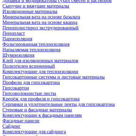
Добавки и модификаторы сухих смесей и растворов
Сыпучие и вяжущие материалы
Изоляционные материалы
Минеральная вата на основе базальта
Минеральная вата на основе кварца
Пенополистирол экструдированный
Пенопласт
Пароизоляция
Фольгированная теплоизоляция
Напыляемая теплоизоляция
Шумоизоляция
Клей для изоляционных материалов
Полиэтилен вспененный
Комплектующие для теплоизоляции
Гипсокартонные системы и листовые материалы
Профили для гипсокартона
Гипсокартон
Гипсоволокнистые листы
Крепёж для профиля и гипсокартона
Серпянки и уплотнительные ленты для гипсокартона
Стеновые и фасадные материалы
Комплектующие к фасадным панелям
Фасадные панели
Сайдинг
Комплектующие для сайдинга