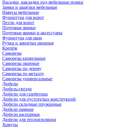
Насадки, накладки под мебельные ножки
Замки и защёлки мебельные
Навесы мебельные
Фурнитура для ворот
Петли для ворот
Почтовые ящики
Почтовые ящики и аксессуары
Фурнитура для окон
Ручки и завертки оконные
Крепёж
Саморезы
Саморезы кровельные
Саморезы оконные
Саморезы по дереву
Саморезы по металлу
Саморезы универсальные
Дюбели
Дюбель-гвозди
Дюбели для газобетона
Дюбели для пустотелых конструкций
Дюбели складные пружинные
Дюбели рамные
Дюбели распорные
Дюбели для теплоизоляции
Хомуты