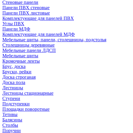
Стеновые панели
Панели ПВХ стеновые
Панели ПВХ листовые
Комплектующие для панелей ПВХ
Углы ПВХ
Панели МДФ
Комплектующие для панелей МДФ
Мебельные щиты, панели, столешницы, подстолья
Столешницы деревянные
Мебельные панели ЛДСП
Мебельные щиты
Кромочные ленты
Брус, доска
Бруски, рейки
Доска строганая
Доска пола
Лестницы
Лестницы стационарные
Ступени
Подступенки
Площадки поворотные
Тетивы
Балясины
Столбы
Поручни