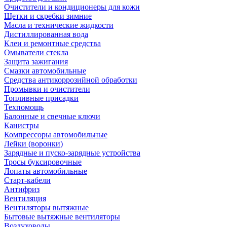
Очистители и кондиционеры для кожи
Щетки и скребки зимние
Масла и технические жидкости
Дистиллированная вода
Клеи и ремонтные средства
Омыватели стекла
Защита зажигания
Смазки автомобильные
Средства антикоррозийной обработки
Промывки и очистители
Топливные присадки
Техпомощь
Балонные и свечные ключи
Канистры
Компрессоры автомобильные
Лейки (воронки)
Зарядные и пуско-зарядные устройства
Тросы буксировочные
Лопаты автомобильные
Старт-кабели
Антифриз
Вентиляция
Вентиляторы вытяжные
Бытовые вытяжные вентиляторы
Воздуховоды