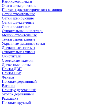
Каминокомплекты
Очаги электрические
Порталы для электрических каминов
Сетки строительные
Сетки армирующие
Сетки штукатурные
Сетки кладочные
Строительный инвентарь
Мешки строительные
Тенты строительные
Укрывные фасадные сетки
Дренажные системы
Строительная химия
Очистители
Столярные изделия
Древесные плиты
Плиты ДВП
Плиты OSB
Фанера
Погонаж деревянный
Вагонка
Плинтус деревянный
Уголок деревянный
Раскладка
Погонаж круглый