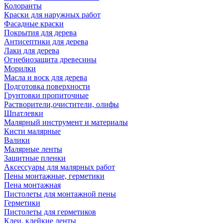
Колоранты
Краски для наружных работ
Фасадные краски
Покрытия для дерева
Антисептики для дерева
Лаки для дерева
Огнебиозащита древесины
Морилки
Масла и воск для дерева
Подготовка поверхности
Грунтовки пропиточные
Растворители,очистители, олифы
Шпатлевки
Малярный инструмент и материалы
Кисти малярные
Валики
Малярные ленты
Защитные пленки
Аксессуары для малярных работ
Пены монтажные, герметики
Пена монтажная
Пистолеты для монтажной пены
Герметики
Пистолеты для герметиков
Клеи, клейкие ленты