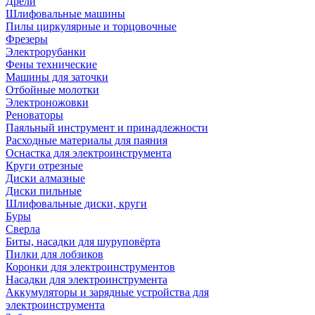
Дрели
Шлифовальные машины
Пилы циркулярные и торцовочные
Фрезеры
Электрорубанки
Фены технические
Машины для заточки
Отбойные молотки
Электроножовки
Реноваторы
Паяльный инструмент и принадлежности
Расходные материалы для паяния
Оснастка для электроинструмента
Круги отрезные
Диски алмазные
Диски пильные
Шлифовальные диски, круги
Буры
Сверла
Биты, насадки для шуруповёрта
Пилки для лобзиков
Коронки для электроинструментов
Насадки для электроинструмента
Аккумуляторы и зарядные устройства для
электроинструмента