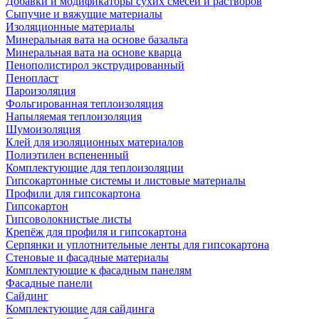
Добавки и модификаторы сухих смесей и растворов
Сыпучие и вяжущие материалы
Изоляционные материалы
Минеральная вата на основе базальта
Минеральная вата на основе кварца
Пенополистирол экструдированный
Пенопласт
Пароизоляция
Фольгированная теплоизоляция
Напыляемая теплоизоляция
Шумоизоляция
Клей для изоляционных материалов
Полиэтилен вспененный
Комплектующие для теплоизоляции
Гипсокартонные системы и листовые материалы
Профили для гипсокартона
Гипсокартон
Гипсоволокнистые листы
Крепёж для профиля и гипсокартона
Серпянки и уплотнительные ленты для гипсокартона
Стеновые и фасадные материалы
Комплектующие к фасадным панелям
Фасадные панели
Сайдинг
Комплектующие для сайдинга