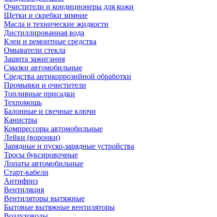
Очистители и кондиционеры для кожи
Щетки и скребки зимние
Масла и технические жидкости
Дистиллированная вода
Клеи и ремонтные средства
Омыватели стекла
Защита зажигания
Смазки автомобильные
Средства антикоррозийной обработки
Промывки и очистители
Топливные присадки
Техпомощь
Балонные и свечные ключи
Канистры
Компрессоры автомобильные
Лейки (воронки)
Зарядные и пуско-зарядные устройства
Тросы буксировочные
Лопаты автомобильные
Старт-кабели
Антифриз
Вентиляция
Вентиляторы вытяжные
Бытовые вытяжные вентиляторы
Воздуховоды