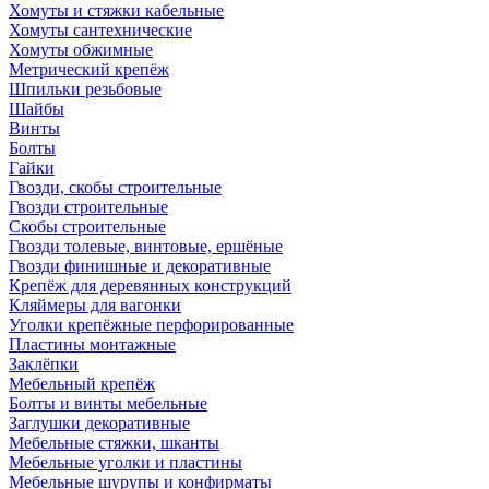
Хомуты и стяжки кабельные
Хомуты сантехнические
Хомуты обжимные
Метрический крепёж
Шпильки резьбовые
Шайбы
Винты
Болты
Гайки
Гвозди, скобы строительные
Гвозди строительные
Скобы строительные
Гвозди толевые, винтовые, ершёные
Гвозди финишные и декоративные
Крепёж для деревянных конструкций
Кляймеры для вагонки
Уголки крепёжные перфорированные
Пластины монтажные
Заклёпки
Мебельный крепёж
Болты и винты мебельные
Заглушки декоративные
Мебельные стяжки, шканты
Мебельные уголки и пластины
Мебельные шурупы и конфирматы