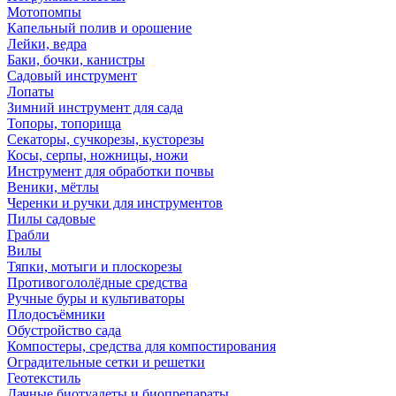
Мотопомпы
Капельный полив и орошение
Лейки, ведра
Баки, бочки, канистры
Садовый инструмент
Лопаты
Зимний инструмент для сада
Топоры, топорища
Секаторы, сучкорезы, кусторезы
Косы, серпы, ножницы, ножи
Инструмент для обработки почвы
Веники, мётлы
Черенки и ручки для инструментов
Пилы садовые
Грабли
Вилы
Тяпки, мотыги и плоскорезы
Противогололёдные средства
Ручные буры и культиваторы
Плодосъёмники
Обустройство сада
Компостеры, средства для компостирования
Оградительные сетки и решетки
Геотекстиль
Дачные биотуалеты и биопрепараты