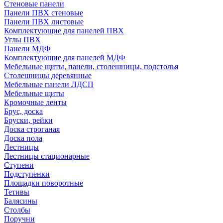
Стеновые панели
Панели ПВХ стеновые
Панели ПВХ листовые
Комплектующие для панелей ПВХ
Углы ПВХ
Панели МДФ
Комплектующие для панелей МДФ
Мебельные щиты, панели, столешницы, подстолья
Столешницы деревянные
Мебельные панели ЛДСП
Мебельные щиты
Кромочные ленты
Брус, доска
Бруски, рейки
Доска строганая
Доска пола
Лестницы
Лестницы стационарные
Ступени
Подступенки
Площадки поворотные
Тетивы
Балясины
Столбы
Поручни