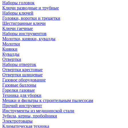
Наборы головок
Ключи разводные и трубные
Наборы ключей
Головки, воротки и трещетки
Шестигранные ключи
Ключи гаечные
Наборы инструментов
Молотки, киянки, кувалды
Молотки
Киянки
Кувалды
Отвертки
Наборы отверток
Отвертки крестовые
Отвертки шлицевые
Газовое оборудование
Газовые баллоны
Горелки газовые
Техника для уборки
Мешки и фильтры к строительным пылесосам
Прочий инструмент
Инструменты из медицинской стали
Зубила, керны, пробойники
Электротовары
Климатическая техника