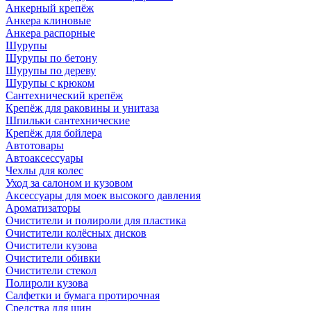
Анкерный крепёж
Анкера клиновые
Анкера распорные
Шурупы
Шурупы по бетону
Шурупы по дереву
Шурупы с крюком
Сантехнический крепёж
Крепёж для раковины и унитаза
Шпильки сантехнические
Крепёж для бойлера
Автотовары
Автоаксессуары
Чехлы для колес
Уход за салоном и кузовом
Аксессуары для моек высокого давления
Ароматизаторы
Очистители и полироли для пластика
Очистители колёсных дисков
Очистители кузова
Очистители обивки
Очистители стекол
Полироли кузова
Салфетки и бумага протирочная
Средства для шин