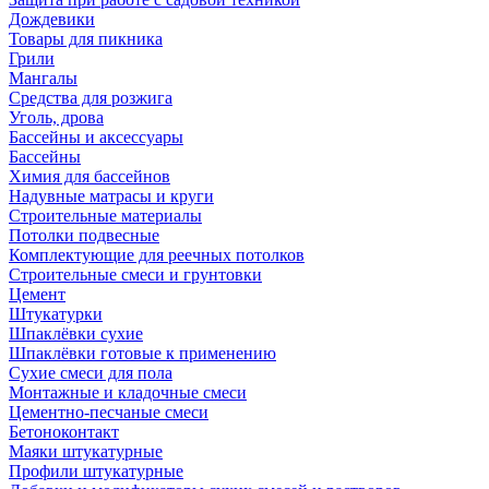
Дождевики
Товары для пикника
Грили
Мангалы
Средства для розжига
Уголь, дрова
Бассейны и аксессуары
Бассейны
Химия для бассейнов
Надувные матрасы и круги
Строительные материалы
Потолки подвесные
Комплектующие для реечных потолков
Строительные смеси и грунтовки
Цемент
Штукатурки
Шпаклёвки сухие
Шпаклёвки готовые к применению
Сухие смеси для пола
Монтажные и кладочные смеси
Цементно-песчаные смеси
Бетоноконтакт
Маяки штукатурные
Профили штукатурные