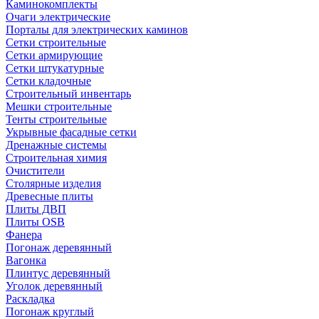
Каминокомплекты
Очаги электрические
Порталы для электрических каминов
Сетки строительные
Сетки армирующие
Сетки штукатурные
Сетки кладочные
Строительный инвентарь
Мешки строительные
Тенты строительные
Укрывные фасадные сетки
Дренажные системы
Строительная химия
Очистители
Столярные изделия
Древесные плиты
Плиты ДВП
Плиты OSB
Фанера
Погонаж деревянный
Вагонка
Плинтус деревянный
Уголок деревянный
Раскладка
Погонаж круглый