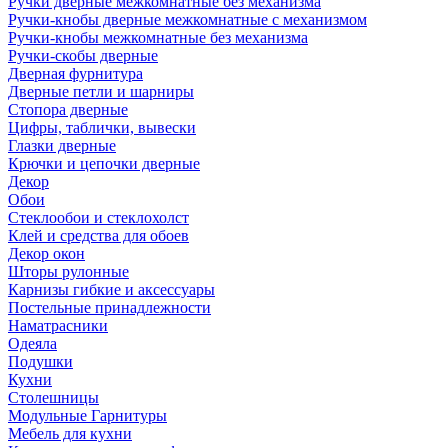
Ручки дверные межкомнатные без механизма
Ручки-кнобы дверные межкомнатные с механизмом
Ручки-кнобы межкомнатные без механизма
Ручки-скобы дверные
Дверная фурнитура
Дверные петли и шарниры
Стопора дверные
Цифры, таблички, вывески
Глазки дверные
Крючки и цепочки дверные
Декор
Обои
Стеклообои и стеклохолст
Клей и средства для обоев
Декор окон
Шторы рулонные
Карнизы гибкие и аксессуары
Постельные принадлежности
Наматрасники
Одеяла
Подушки
Кухни
Столешницы
Модульные Гарнитуры
Мебель для кухни