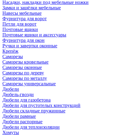
Насадки, накладки под мебельные ножки
Замки и защёлки мебельные
Навесы мебельные
Фурнитура для ворот
Петли для ворот
Почтовые ящики
Почтовые ящики и аксессуары
Фурнитура для окон
Ручки и завертки оконные
Крепёж
Саморезы
Саморезы кровельные
Саморезы оконные
Саморезы по дереву
Саморезы по металлу
Саморезы универсальные
Дюбели
Дюбель-гвозди
Дюбели для газобетона
Дюбели для пустотелых конструкций
Дюбели складные пружинные
Дюбели рамные
Дюбели распорные
Дюбели для теплоизоляции
Хомуты