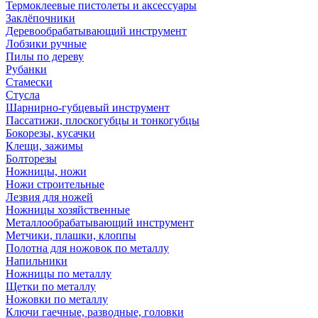
Термоклеевые пистолеты и аксессуары
Заклёпочники
Деревообрабатывающий инструмент
Лобзики ручные
Пилы по дереву
Рубанки
Стамески
Стусла
Шарнирно-губцевый инструмент
Пассатижи, плоскогубцы и тонкогубцы
Бокорезы, кусачки
Клещи, зажимы
Болторезы
Ножницы, ножи
Ножи строительные
Лезвия для ножей
Ножницы хозяйственные
Металлообрабатывающий инструмент
Метчики, плашки, клоппы
Полотна для ножовок по металлу
Напильники
Ножницы по металлу
Щетки по металлу
Ножовки по металлу
Ключи гаечные, разводные, головки