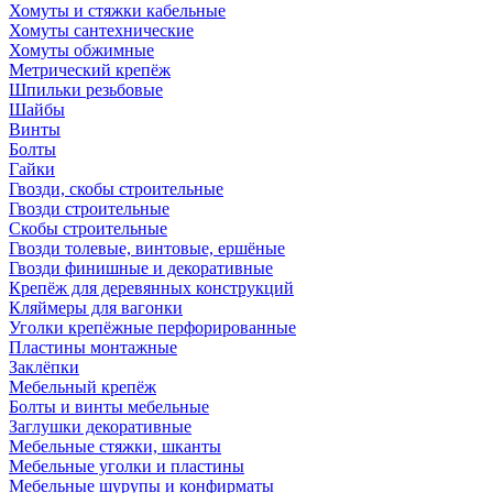
Хомуты и стяжки кабельные
Хомуты сантехнические
Хомуты обжимные
Метрический крепёж
Шпильки резьбовые
Шайбы
Винты
Болты
Гайки
Гвозди, скобы строительные
Гвозди строительные
Скобы строительные
Гвозди толевые, винтовые, ершёные
Гвозди финишные и декоративные
Крепёж для деревянных конструкций
Кляймеры для вагонки
Уголки крепёжные перфорированные
Пластины монтажные
Заклёпки
Мебельный крепёж
Болты и винты мебельные
Заглушки декоративные
Мебельные стяжки, шканты
Мебельные уголки и пластины
Мебельные шурупы и конфирматы