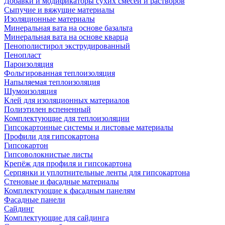
Добавки и модификаторы сухих смесей и растворов
Сыпучие и вяжущие материалы
Изоляционные материалы
Минеральная вата на основе базальта
Минеральная вата на основе кварца
Пенополистирол экструдированный
Пенопласт
Пароизоляция
Фольгированная теплоизоляция
Напыляемая теплоизоляция
Шумоизоляция
Клей для изоляционных материалов
Полиэтилен вспененный
Комплектующие для теплоизоляции
Гипсокартонные системы и листовые материалы
Профили для гипсокартона
Гипсокартон
Гипсоволокнистые листы
Крепёж для профиля и гипсокартона
Серпянки и уплотнительные ленты для гипсокартона
Стеновые и фасадные материалы
Комплектующие к фасадным панелям
Фасадные панели
Сайдинг
Комплектующие для сайдинга