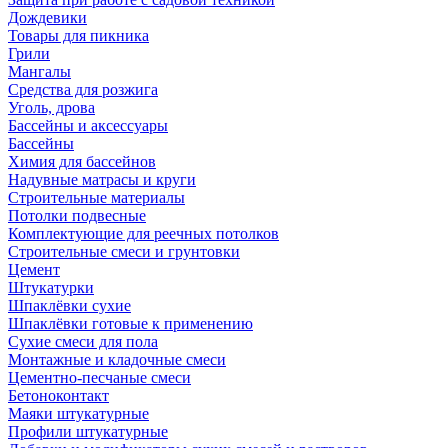
Дождевики
Товары для пикника
Грили
Мангалы
Средства для розжига
Уголь, дрова
Бассейны и аксессуары
Бассейны
Химия для бассейнов
Надувные матрасы и круги
Строительные материалы
Потолки подвесные
Комплектующие для реечных потолков
Строительные смеси и грунтовки
Цемент
Штукатурки
Шпаклёвки сухие
Шпаклёвки готовые к применению
Сухие смеси для пола
Монтажные и кладочные смеси
Цементно-песчаные смеси
Бетоноконтакт
Маяки штукатурные
Профили штукатурные