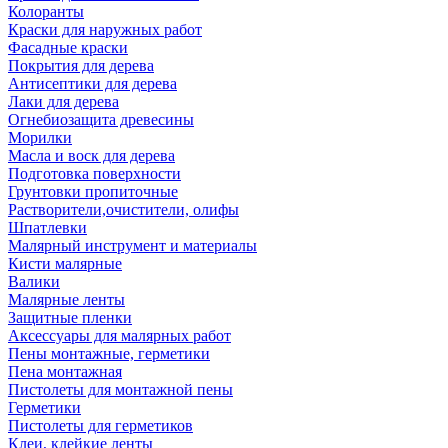
Колоранты
Краски для наружных работ
Фасадные краски
Покрытия для дерева
Антисептики для дерева
Лаки для дерева
Огнебиозащита древесины
Морилки
Масла и воск для дерева
Подготовка поверхности
Грунтовки пропиточные
Растворители,очистители, олифы
Шпатлевки
Малярный инструмент и материалы
Кисти малярные
Валики
Малярные ленты
Защитные пленки
Аксессуары для малярных работ
Пены монтажные, герметики
Пена монтажная
Пистолеты для монтажной пены
Герметики
Пистолеты для герметиков
Клеи, клейкие ленты