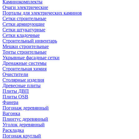
Каминокомплекты
Очаги электрические
Порталы для электрических каминов
Сетки строительные
Сетки армирующие
Сетки штукатурные
Сетки кладочные
Строительный инвентарь
Мешки строительные
Тенты строительные
Укрывные фасадные сетки
Дренажные системы
Строительная химия
Очистители
Столярные изделия
Древесные плиты
Плиты ДВП
Плиты OSB
Фанера
Погонаж деревянный
Вагонка
Плинтус деревянный
Уголок деревянный
Раскладка
Погонаж круглый