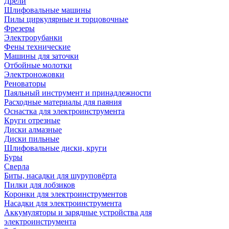
Дрели
Шлифовальные машины
Пилы циркулярные и торцовочные
Фрезеры
Электрорубанки
Фены технические
Машины для заточки
Отбойные молотки
Электроножовки
Реноваторы
Паяльный инструмент и принадлежности
Расходные материалы для паяния
Оснастка для электроинструмента
Круги отрезные
Диски алмазные
Диски пильные
Шлифовальные диски, круги
Буры
Сверла
Биты, насадки для шуруповёрта
Пилки для лобзиков
Коронки для электроинструментов
Насадки для электроинструмента
Аккумуляторы и зарядные устройства для
электроинструмента