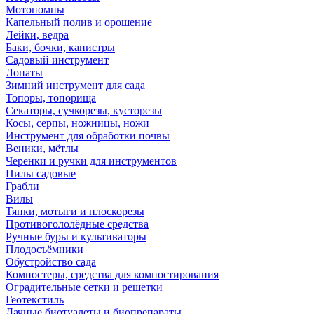
Мотопомпы
Капельный полив и орошение
Лейки, ведра
Баки, бочки, канистры
Садовый инструмент
Лопаты
Зимний инструмент для сада
Топоры, топорища
Секаторы, сучкорезы, кусторезы
Косы, серпы, ножницы, ножи
Инструмент для обработки почвы
Веники, мётлы
Черенки и ручки для инструментов
Пилы садовые
Грабли
Вилы
Тяпки, мотыги и плоскорезы
Противогололёдные средства
Ручные буры и культиваторы
Плодосъёмники
Обустройство сада
Компостеры, средства для компостирования
Оградительные сетки и решетки
Геотекстиль
Дачные биотуалеты и биопрепараты