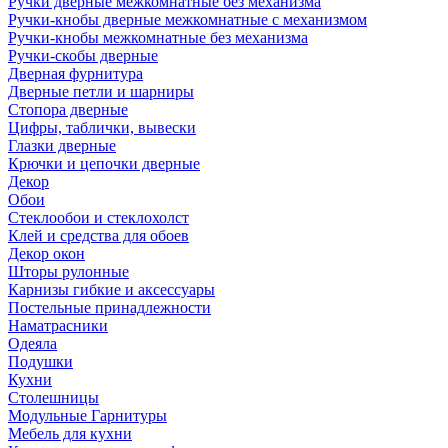
Ручки дверные межкомнатные без механизма
Ручки-кнобы дверные межкомнатные с механизмом
Ручки-кнобы межкомнатные без механизма
Ручки-скобы дверные
Дверная фурнитура
Дверные петли и шарниры
Стопора дверные
Цифры, таблички, вывески
Глазки дверные
Крючки и цепочки дверные
Декор
Обои
Стеклообои и стеклохолст
Клей и средства для обоев
Декор окон
Шторы рулонные
Карнизы гибкие и аксессуары
Постельные принадлежности
Наматрасники
Одеяла
Подушки
Кухни
Столешницы
Модульные Гарнитуры
Мебель для кухни