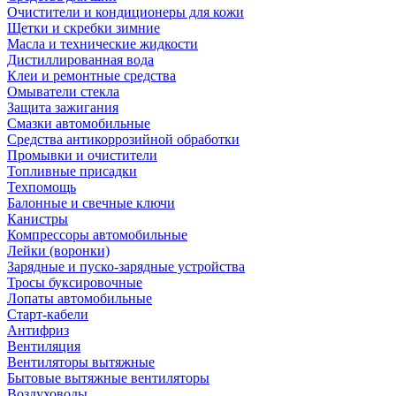
Очистители и кондиционеры для кожи
Щетки и скребки зимние
Масла и технические жидкости
Дистиллированная вода
Клеи и ремонтные средства
Омыватели стекла
Защита зажигания
Смазки автомобильные
Средства антикоррозийной обработки
Промывки и очистители
Топливные присадки
Техпомощь
Балонные и свечные ключи
Канистры
Компрессоры автомобильные
Лейки (воронки)
Зарядные и пуско-зарядные устройства
Тросы буксировочные
Лопаты автомобильные
Старт-кабели
Антифриз
Вентиляция
Вентиляторы вытяжные
Бытовые вытяжные вентиляторы
Воздуховоды