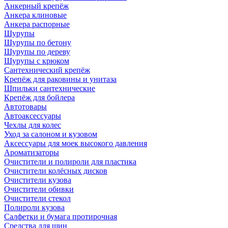
Анкерный крепёж
Анкера клиновые
Анкера распорные
Шурупы
Шурупы по бетону
Шурупы по дереву
Шурупы с крюком
Сантехнический крепёж
Крепёж для раковины и унитаза
Шпильки сантехнические
Крепёж для бойлера
Автотовары
Автоаксессуары
Чехлы для колес
Уход за салоном и кузовом
Аксессуары для моек высокого давления
Ароматизаторы
Очистители и полироли для пластика
Очистители колёсных дисков
Очистители кузова
Очистители обивки
Очистители стекол
Полироли кузова
Салфетки и бумага протирочная
Средства для шин