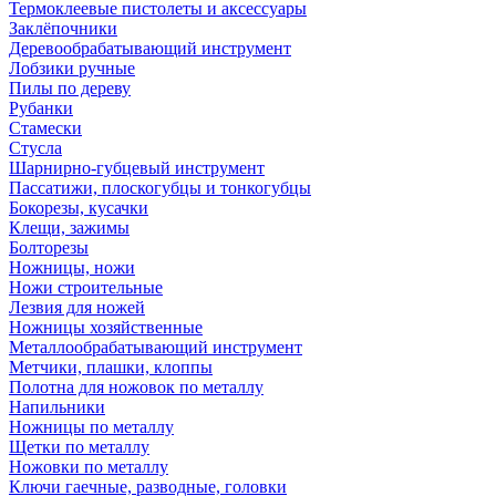
Термоклеевые пистолеты и аксессуары
Заклёпочники
Деревообрабатывающий инструмент
Лобзики ручные
Пилы по дереву
Рубанки
Стамески
Стусла
Шарнирно-губцевый инструмент
Пассатижи, плоскогубцы и тонкогубцы
Бокорезы, кусачки
Клещи, зажимы
Болторезы
Ножницы, ножи
Ножи строительные
Лезвия для ножей
Ножницы хозяйственные
Металлообрабатывающий инструмент
Метчики, плашки, клоппы
Полотна для ножовок по металлу
Напильники
Ножницы по металлу
Щетки по металлу
Ножовки по металлу
Ключи гаечные, разводные, головки