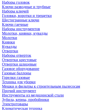
Наборы головок
Ключи разводные и трубные
Наборы ключей
Головки, воротки и трещетки
Шестигранные ключи
Ключи гаечные
Наборы инструментов
Молотки, киянки, кувалды
Молотки
Киянки
Кувалды
Отвертки
Наборы отверток
Отвертки крестовые
Отвертки шлицевые
Газовое оборудование
Газовые баллоны
Горелки газовые
Техника для уборки
Мешки и фильтры к строительным пылесосам
Прочий инструмент
Инструменты из медицинской стали
Зубила, керны, пробойники
Электротовары
Климатическая техника