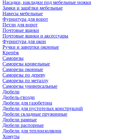
Насадки, накладки под мебельные ножки
Замки и защёлки мебельные
Навесы мебельные
Фурнитура для ворот
Петли для ворот
Почтовые ящики
Почтовые ящики и аксессуары
Фурнитура для окон
Ручки и завертки оконные
Крепёж
Саморезы
Саморезы кровельные
Саморезы оконные
Саморезы по дереву
Саморезы по металлу
Саморезы универсальные
Дюбели
Дюбель-гвозди
Дюбели для газобетона
Дюбели для пустотелых конструкций
Дюбели складные пружинные
Дюбели рамные
Дюбели распорные
Дюбели для теплоизоляции
Хомуты