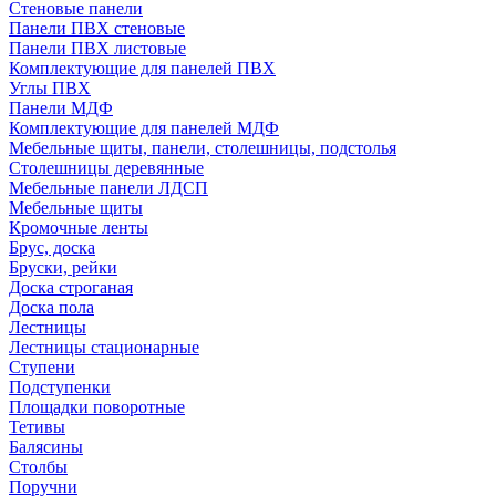
Стеновые панели
Панели ПВХ стеновые
Панели ПВХ листовые
Комплектующие для панелей ПВХ
Углы ПВХ
Панели МДФ
Комплектующие для панелей МДФ
Мебельные щиты, панели, столешницы, подстолья
Столешницы деревянные
Мебельные панели ЛДСП
Мебельные щиты
Кромочные ленты
Брус, доска
Бруски, рейки
Доска строганая
Доска пола
Лестницы
Лестницы стационарные
Ступени
Подступенки
Площадки поворотные
Тетивы
Балясины
Столбы
Поручни