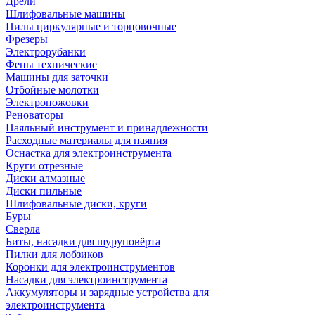
Дрели
Шлифовальные машины
Пилы циркулярные и торцовочные
Фрезеры
Электрорубанки
Фены технические
Машины для заточки
Отбойные молотки
Электроножовки
Реноваторы
Паяльный инструмент и принадлежности
Расходные материалы для паяния
Оснастка для электроинструмента
Круги отрезные
Диски алмазные
Диски пильные
Шлифовальные диски, круги
Буры
Сверла
Биты, насадки для шуруповёрта
Пилки для лобзиков
Коронки для электроинструментов
Насадки для электроинструмента
Аккумуляторы и зарядные устройства для
электроинструмента