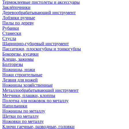
Термоклеевые пистолеты и аксессуары
Заклёпочники
Деревообрабатывающий инструмент
Лобзики ручные
Пилы по дереву
Рубанки
Стамески
Стусла
Шарнирно-губцевый инструмент
Пассатижи, плоскогубцы и тонкогубцы
Бокорезы, кусачки
Клещи, зажимы
Болторезы
Ножницы, ножи
Ножи строительные
Лезвия для ножей
Ножницы хозяйственные
Металлообрабатывающий инструмент
Метчики, плашки, клоппы
Полотна для ножовок по металлу
Напильники
Ножницы по металлу
Щетки по металлу
Ножовки по металлу
Ключи гаечные, разводные, головки