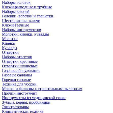
Наборы головок
Ключи разводные и трубные
Наборы ключей
Головки, воротки и трещетки
Шестигранные ключи
Ключи гаечные
Наборы инструментов
Молотки, киянки, кувалды
Молотки
Киянки
Кувалды
Отвертки
Наборы отверток
Отвертки крестовые
Отвертки шлицевые
Газовое оборудование
Газовые баллоны
Горелки газовые
Техника для уборки
Мешки и фильтры к строительным пылесосам
Прочий инструмент
Инструменты из медицинской стали
Зубила, керны, пробойники
Электротовары
Климатическая техника