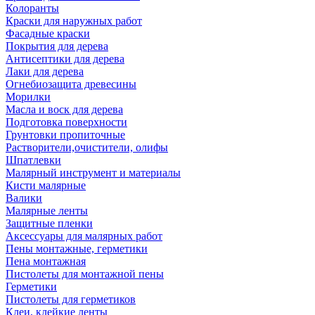
Колоранты
Краски для наружных работ
Фасадные краски
Покрытия для дерева
Антисептики для дерева
Лаки для дерева
Огнебиозащита древесины
Морилки
Масла и воск для дерева
Подготовка поверхности
Грунтовки пропиточные
Растворители,очистители, олифы
Шпатлевки
Малярный инструмент и материалы
Кисти малярные
Валики
Малярные ленты
Защитные пленки
Аксессуары для малярных работ
Пены монтажные, герметики
Пена монтажная
Пистолеты для монтажной пены
Герметики
Пистолеты для герметиков
Клеи, клейкие ленты