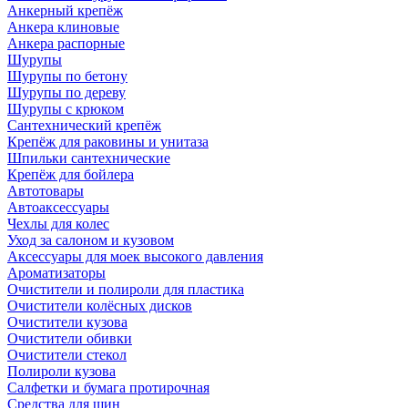
Анкерный крепёж
Анкера клиновые
Анкера распорные
Шурупы
Шурупы по бетону
Шурупы по дереву
Шурупы с крюком
Сантехнический крепёж
Крепёж для раковины и унитаза
Шпильки сантехнические
Крепёж для бойлера
Автотовары
Автоаксессуары
Чехлы для колес
Уход за салоном и кузовом
Аксессуары для моек высокого давления
Ароматизаторы
Очистители и полироли для пластика
Очистители колёсных дисков
Очистители кузова
Очистители обивки
Очистители стекол
Полироли кузова
Салфетки и бумага протирочная
Средства для шин