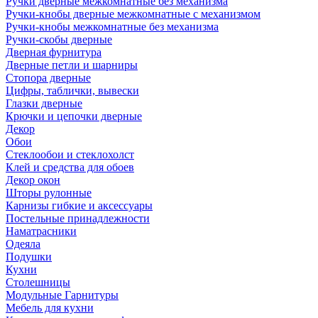
Ручки дверные межкомнатные без механизма
Ручки-кнобы дверные межкомнатные с механизмом
Ручки-кнобы межкомнатные без механизма
Ручки-скобы дверные
Дверная фурнитура
Дверные петли и шарниры
Стопора дверные
Цифры, таблички, вывески
Глазки дверные
Крючки и цепочки дверные
Декор
Обои
Стеклообои и стеклохолст
Клей и средства для обоев
Декор окон
Шторы рулонные
Карнизы гибкие и аксессуары
Постельные принадлежности
Наматрасники
Одеяла
Подушки
Кухни
Столешницы
Модульные Гарнитуры
Мебель для кухни