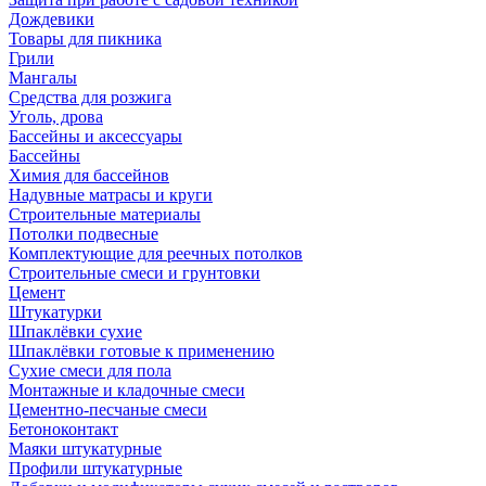
Дождевики
Товары для пикника
Грили
Мангалы
Средства для розжига
Уголь, дрова
Бассейны и аксессуары
Бассейны
Химия для бассейнов
Надувные матрасы и круги
Строительные материалы
Потолки подвесные
Комплектующие для реечных потолков
Строительные смеси и грунтовки
Цемент
Штукатурки
Шпаклёвки сухие
Шпаклёвки готовые к применению
Сухие смеси для пола
Монтажные и кладочные смеси
Цементно-песчаные смеси
Бетоноконтакт
Маяки штукатурные
Профили штукатурные