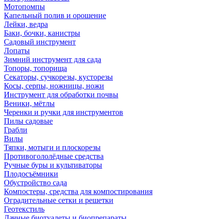
Мотопомпы
Капельный полив и орошение
Лейки, ведра
Баки, бочки, канистры
Садовый инструмент
Лопаты
Зимний инструмент для сада
Топоры, топорища
Секаторы, сучкорезы, кусторезы
Косы, серпы, ножницы, ножи
Инструмент для обработки почвы
Веники, мётлы
Черенки и ручки для инструментов
Пилы садовые
Грабли
Вилы
Тяпки, мотыги и плоскорезы
Противогололёдные средства
Ручные буры и культиваторы
Плодосъёмники
Обустройство сада
Компостеры, средства для компостирования
Оградительные сетки и решетки
Геотекстиль
Дачные биотуалеты и биопрепараты