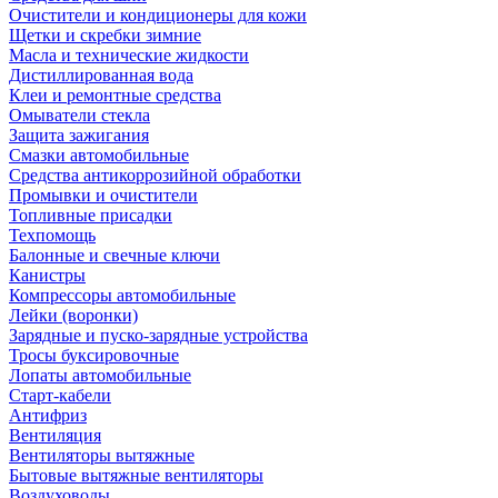
Очистители и кондиционеры для кожи
Щетки и скребки зимние
Масла и технические жидкости
Дистиллированная вода
Клеи и ремонтные средства
Омыватели стекла
Защита зажигания
Смазки автомобильные
Средства антикоррозийной обработки
Промывки и очистители
Топливные присадки
Техпомощь
Балонные и свечные ключи
Канистры
Компрессоры автомобильные
Лейки (воронки)
Зарядные и пуско-зарядные устройства
Тросы буксировочные
Лопаты автомобильные
Старт-кабели
Антифриз
Вентиляция
Вентиляторы вытяжные
Бытовые вытяжные вентиляторы
Воздуховоды