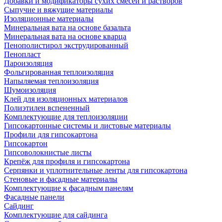
Добавки и модификаторы сухих смесей и растворов
Сыпучие и вяжущие материалы
Изоляционные материалы
Минеральная вата на основе базальта
Минеральная вата на основе кварца
Пенополистирол экструдированный
Пенопласт
Пароизоляция
Фольгированная теплоизоляция
Напыляемая теплоизоляция
Шумоизоляция
Клей для изоляционных материалов
Полиэтилен вспененный
Комплектующие для теплоизоляции
Гипсокартонные системы и листовые материалы
Профили для гипсокартона
Гипсокартон
Гипсоволокнистые листы
Крепёж для профиля и гипсокартона
Серпянки и уплотнительные ленты для гипсокартона
Стеновые и фасадные материалы
Комплектующие к фасадным панелям
Фасадные панели
Сайдинг
Комплектующие для сайдинга