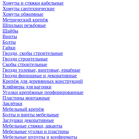
Хомуты и стяжки кабельные
Хомуты сантехнические
Хомуты обжимные
Метрический крепёж
Шпильки резьбовые
Шайбы
Винты
Болты
Гайки
Гвозди, скобы строительные
Гвозди строительные
Скобы строительные
Гвозди толевые, винтовые, ершёные
Гвозди финишные и декоративные
Крепёж для деревянных конструкций
Кляймеры для вагонки
Уголки крепёжные перфорированные
Пластины монтажные
Заклёпки
Мебельный крепёж
Болты и винты мебельные
Заглушки декоративные
Мебельные стяжки, шканты
Мебельные уголки и пластины
Мебельные шурупы и конфирматы