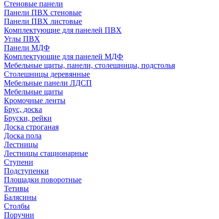
Стеновые панели
Панели ПВХ стеновые
Панели ПВХ листовые
Комплектующие для панелей ПВХ
Углы ПВХ
Панели МДФ
Комплектующие для панелей МДФ
Мебельные щиты, панели, столешницы, подстолья
Столешницы деревянные
Мебельные панели ЛДСП
Мебельные щиты
Кромочные ленты
Брус, доска
Бруски, рейки
Доска строганая
Доска пола
Лестницы
Лестницы стационарные
Ступени
Подступенки
Площадки поворотные
Тетивы
Балясины
Столбы
Поручни