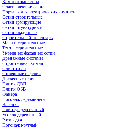
Каминокомплекты
Очаги электрические
Порталы для электрических каминов
Сетки строительные
Сетки армирующие
Сетки штукатурные
Сетки кладочные
Строительный инвентарь
Мешки строительные
Тенты строительные
Укрывные фасадные сетки
Дренажные системы
Строительная химия
Очистители
Столярные изделия
Древесные плиты
Плиты ДВП
Плиты OSB
Фанера
Погонаж деревянный
Вагонка
Плинтус деревянный
Уголок деревянный
Раскладка
Погонаж круглый