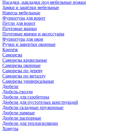
Насадки, накладки под мебельные ножки
Замки и защёлки мебельные
Навесы мебельные
Фурнитура для ворот
Петли для ворот
Почтовые ящики
Почтовые ящики и аксессуары
Фурнитура для окон
Ручки и завертки оконные
Крепёж
Саморезы
Саморезы кровельные
Саморезы оконные
Саморезы по дереву
Саморезы по металлу
Саморезы универсальные
Дюбели
Дюбель-гвозди
Дюбели для газобетона
Дюбели для пустотелых конструкций
Дюбели складные пружинные
Дюбели рамные
Дюбели распорные
Дюбели для теплоизоляции
Хомуты