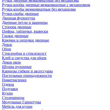
Ручки дверные межкомнатные без механизма
Ручки-кнобы дверные межкомнатные с механизмом
Ручки-кнобы межкомнатные без механизма
Ручки-скобы дверные
Дверная фурнитура
Дверные петли и шарниры
Стопора дверные
Цифры, таблички, вывески
Глазки дверные
Крючки и цепочки дверные
Декор
Обои
Стеклообои и стеклохолст
Клей и средства для обоев
Декор окон
Шторы рулонные
Карнизы гибкие и аксессуары
Постельные принадлежности
Наматрасники
Одеяла
Подушки
Кухни
Столешницы
Модульные Гарнитуры
Мебель для кухни