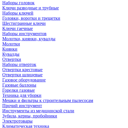
Наборы головок
Ключи разводные и трубные
Наборы ключей
Головки, воротки и трещетки
Шестигранные ключи
Ключи гаечные
Наборы инструментов
Молотки, киянки, кувалды
Молотки
Киянки
Кувалды
Отвертки
Наборы отверток
Отвертки крестовые
Отвертки шлицевые
Газовое оборудование
Газовые баллоны
Горелки газовые
Техника для уборки
Мешки и фильтры к строительным пылесосам
Прочий инструмент
Инструменты из медицинской стали
Зубила, керны, пробойники
Электротовары
Климатическая техника