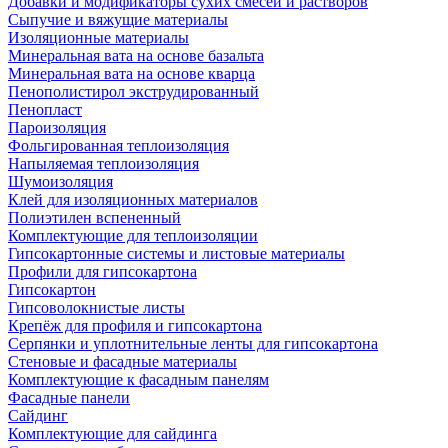
Добавки и модификаторы сухих смесей и растворов
Сыпучие и вяжущие материалы
Изоляционные материалы
Минеральная вата на основе базальта
Минеральная вата на основе кварца
Пенополистирол экструдированный
Пенопласт
Пароизоляция
Фольгированная теплоизоляция
Напыляемая теплоизоляция
Шумоизоляция
Клей для изоляционных материалов
Полиэтилен вспененный
Комплектующие для теплоизоляции
Гипсокартонные системы и листовые материалы
Профили для гипсокартона
Гипсокартон
Гипсоволокнистые листы
Крепёж для профиля и гипсокартона
Серпянки и уплотнительные ленты для гипсокартона
Стеновые и фасадные материалы
Комплектующие к фасадным панелям
Фасадные панели
Сайдинг
Комплектующие для сайдинга