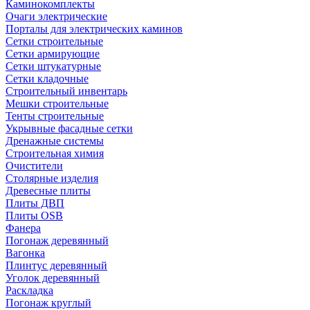
Каминокомплекты
Очаги электрические
Порталы для электрических каминов
Сетки строительные
Сетки армирующие
Сетки штукатурные
Сетки кладочные
Строительный инвентарь
Мешки строительные
Тенты строительные
Укрывные фасадные сетки
Дренажные системы
Строительная химия
Очистители
Столярные изделия
Древесные плиты
Плиты ДВП
Плиты OSB
Фанера
Погонаж деревянный
Вагонка
Плинтус деревянный
Уголок деревянный
Раскладка
Погонаж круглый