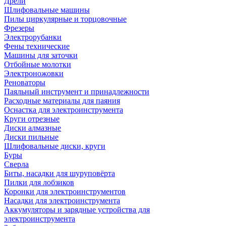
Дрели
Шлифовальные машины
Пилы циркулярные и торцовочные
Фрезеры
Электрорубанки
Фены технические
Машины для заточки
Отбойные молотки
Электроножовки
Реноваторы
Паяльный инструмент и принадлежности
Расходные материалы для паяния
Оснастка для электроинструмента
Круги отрезные
Диски алмазные
Диски пильные
Шлифовальные диски, круги
Буры
Сверла
Биты, насадки для шуруповёрта
Пилки для лобзиков
Коронки для электроинструментов
Насадки для электроинструмента
Аккумуляторы и зарядные устройства для
электроинструмента