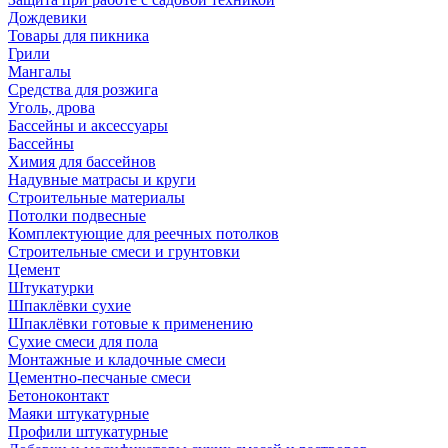
Дождевики
Товары для пикника
Грили
Мангалы
Средства для розжига
Уголь, дрова
Бассейны и аксессуары
Бассейны
Химия для бассейнов
Надувные матрасы и круги
Строительные материалы
Потолки подвесные
Комплектующие для реечных потолков
Строительные смеси и грунтовки
Цемент
Штукатурки
Шпаклёвки сухие
Шпаклёвки готовые к применению
Сухие смеси для пола
Монтажные и кладочные смеси
Цементно-песчаные смеси
Бетоноконтакт
Маяки штукатурные
Профили штукатурные