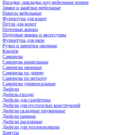
Насадки, накладки под мебельные ножки
Замки и защёлки мебельные
Навесы мебельные
Фурнитура для ворот
Петли для ворот
Почтовые ящики
Почтовые ящики и аксессуары
Фурнитура для окон
Ручки и завертки оконные
Крепёж
Саморезы
Саморезы кровельные
Саморезы оконные
Саморезы по дереву
Саморезы по металлу
Саморезы универсальные
Дюбели
Дюбель-гвозди
Дюбели для газобетона
Дюбели для пустотелых конструкций
Дюбели складные пружинные
Дюбели рамные
Дюбели распорные
Дюбели для теплоизоляции
Хомуты