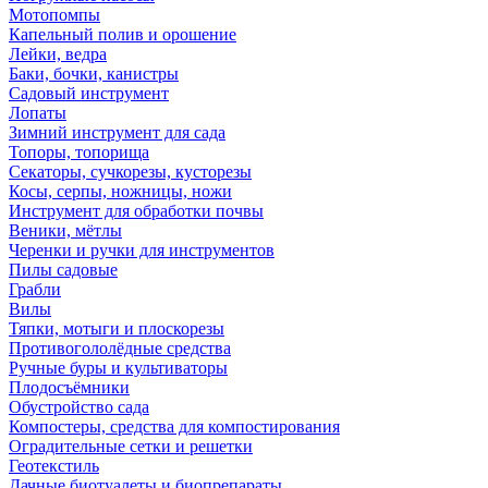
Мотопомпы
Капельный полив и орошение
Лейки, ведра
Баки, бочки, канистры
Садовый инструмент
Лопаты
Зимний инструмент для сада
Топоры, топорища
Секаторы, сучкорезы, кусторезы
Косы, серпы, ножницы, ножи
Инструмент для обработки почвы
Веники, мётлы
Черенки и ручки для инструментов
Пилы садовые
Грабли
Вилы
Тяпки, мотыги и плоскорезы
Противогололёдные средства
Ручные буры и культиваторы
Плодосъёмники
Обустройство сада
Компостеры, средства для компостирования
Оградительные сетки и решетки
Геотекстиль
Дачные биотуалеты и биопрепараты