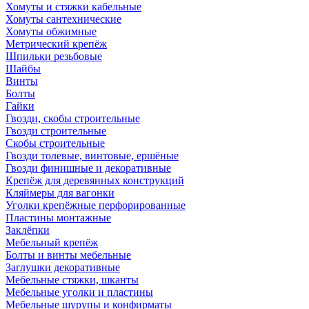
Хомуты и стяжки кабельные
Хомуты сантехнические
Хомуты обжимные
Метрический крепёж
Шпильки резьбовые
Шайбы
Винты
Болты
Гайки
Гвозди, скобы строительные
Гвозди строительные
Скобы строительные
Гвозди толевые, винтовые, ершёные
Гвозди финишные и декоративные
Крепёж для деревянных конструкций
Кляймеры для вагонки
Уголки крепёжные перфорированные
Пластины монтажные
Заклёпки
Мебельный крепёж
Болты и винты мебельные
Заглушки декоративные
Мебельные стяжки, шканты
Мебельные уголки и пластины
Мебельные шурупы и конфирматы