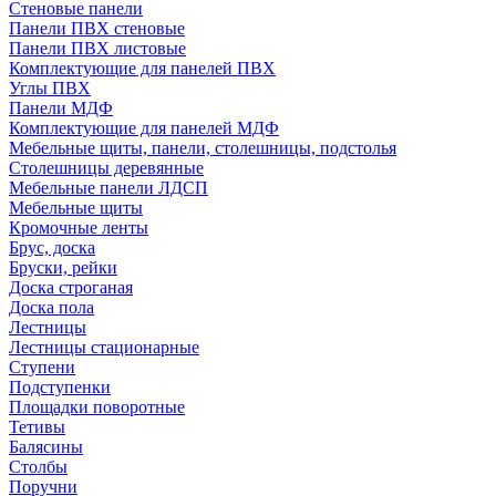
Стеновые панели
Панели ПВХ стеновые
Панели ПВХ листовые
Комплектующие для панелей ПВХ
Углы ПВХ
Панели МДФ
Комплектующие для панелей МДФ
Мебельные щиты, панели, столешницы, подстолья
Столешницы деревянные
Мебельные панели ЛДСП
Мебельные щиты
Кромочные ленты
Брус, доска
Бруски, рейки
Доска строганая
Доска пола
Лестницы
Лестницы стационарные
Ступени
Подступенки
Площадки поворотные
Тетивы
Балясины
Столбы
Поручни