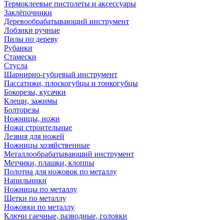
Термоклеевые пистолеты и аксессуары
Заклёпочники
Деревообрабатывающий инструмент
Лобзики ручные
Пилы по дереву
Рубанки
Стамески
Стусла
Шарнирно-губцевый инструмент
Пассатижи, плоскогубцы и тонкогубцы
Бокорезы, кусачки
Клещи, зажимы
Болторезы
Ножницы, ножи
Ножи строительные
Лезвия для ножей
Ножницы хозяйственные
Металлообрабатывающий инструмент
Метчики, плашки, клоппы
Полотна для ножовок по металлу
Напильники
Ножницы по металлу
Щетки по металлу
Ножовки по металлу
Ключи гаечные, разводные, головки