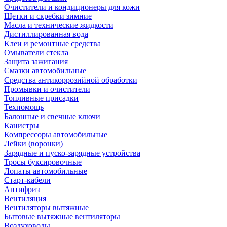
Очистители и кондиционеры для кожи
Щетки и скребки зимние
Масла и технические жидкости
Дистиллированная вода
Клеи и ремонтные средства
Омыватели стекла
Защита зажигания
Смазки автомобильные
Средства антикоррозийной обработки
Промывки и очистители
Топливные присадки
Техпомощь
Балонные и свечные ключи
Канистры
Компрессоры автомобильные
Лейки (воронки)
Зарядные и пуско-зарядные устройства
Тросы буксировочные
Лопаты автомобильные
Старт-кабели
Антифриз
Вентиляция
Вентиляторы вытяжные
Бытовые вытяжные вентиляторы
Воздуховоды