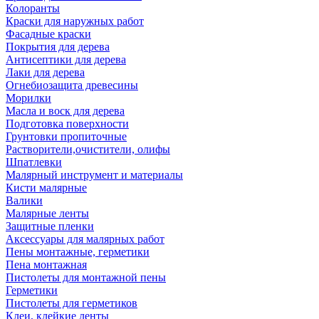
Колоранты
Краски для наружных работ
Фасадные краски
Покрытия для дерева
Антисептики для дерева
Лаки для дерева
Огнебиозащита древесины
Морилки
Масла и воск для дерева
Подготовка поверхности
Грунтовки пропиточные
Растворители,очистители, олифы
Шпатлевки
Малярный инструмент и материалы
Кисти малярные
Валики
Малярные ленты
Защитные пленки
Аксессуары для малярных работ
Пены монтажные, герметики
Пена монтажная
Пистолеты для монтажной пены
Герметики
Пистолеты для герметиков
Клеи, клейкие ленты