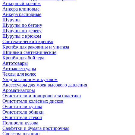
Анкерный крепёж
Анкера клиновые
Анкера распорные
Шурупы
Шурупы по бетону
Шурупы по дереву
Шурупы с крюком
Сантехнический крепёж
Крепёж для раковины и унитаза
Шпильки сантехнические
Крепёж для бойлера
Автотовары
Автоаксессуары
Чехлы для колес
Уход за салоном и кузовом
Аксессуары для моек высокого давления
Ароматизаторы
Очистители и полироли для пластика
Очистители колёсных дисков
Очистители кузова
Очистители обивки
Очистители стекол
Полироли кузова
Салфетки и бумага протирочная
Средства для шин