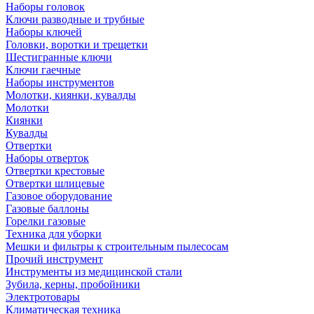
Наборы головок
Ключи разводные и трубные
Наборы ключей
Головки, воротки и трещетки
Шестигранные ключи
Ключи гаечные
Наборы инструментов
Молотки, киянки, кувалды
Молотки
Киянки
Кувалды
Отвертки
Наборы отверток
Отвертки крестовые
Отвертки шлицевые
Газовое оборудование
Газовые баллоны
Горелки газовые
Техника для уборки
Мешки и фильтры к строительным пылесосам
Прочий инструмент
Инструменты из медицинской стали
Зубила, керны, пробойники
Электротовары
Климатическая техника