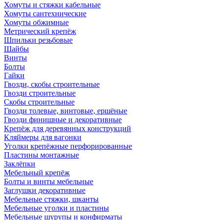
Хомуты и стяжки кабельные
Хомуты сантехнические
Хомуты обжимные
Метрический крепёж
Шпильки резьбовые
Шайбы
Винты
Болты
Гайки
Гвозди, скобы строительные
Гвозди строительные
Скобы строительные
Гвозди толевые, винтовые, ершёные
Гвозди финишные и декоративные
Крепёж для деревянных конструкций
Кляймеры для вагонки
Уголки крепёжные перфорированные
Пластины монтажные
Заклёпки
Мебельный крепёж
Болты и винты мебельные
Заглушки декоративные
Мебельные стяжки, шканты
Мебельные уголки и пластины
Мебельные шурупы и конфирматы