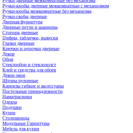
Ручки дверные межкомнатные без механизма
Ручки-кнобы дверные межкомнатные с механизмом
Ручки-кнобы межкомнатные без механизма
Ручки-скобы дверные
Дверная фурнитура
Дверные петли и шарниры
Стопора дверные
Цифры, таблички, вывески
Глазки дверные
Крючки и цепочки дверные
Декор
Обои
Стеклообои и стеклохолст
Клей и средства для обоев
Декор окон
Шторы рулонные
Карнизы гибкие и аксессуары
Постельные принадлежности
Наматрасники
Одеяла
Подушки
Кухни
Столешницы
Модульные Гарнитуры
Мебель для кухни