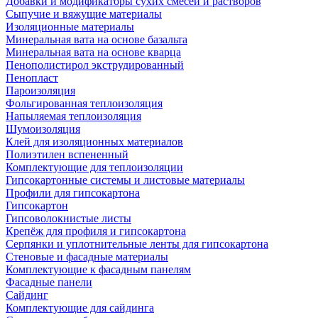
Добавки и модификаторы сухих смесей и растворов
Сыпучие и вяжущие материалы
Изоляционные материалы
Минеральная вата на основе базальта
Минеральная вата на основе кварца
Пенополистирол экструдированный
Пенопласт
Пароизоляция
Фольгированная теплоизоляция
Напыляемая теплоизоляция
Шумоизоляция
Клей для изоляционных материалов
Полиэтилен вспененный
Комплектующие для теплоизоляции
Гипсокартонные системы и листовые материалы
Профили для гипсокартона
Гипсокартон
Гипсоволокнистые листы
Крепёж для профиля и гипсокартона
Серпянки и уплотнительные ленты для гипсокартона
Стеновые и фасадные материалы
Комплектующие к фасадным панелям
Фасадные панели
Сайдинг
Комплектующие для сайдинга