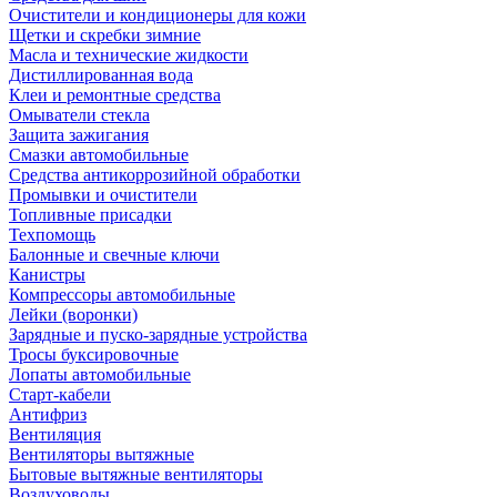
Очистители и кондиционеры для кожи
Щетки и скребки зимние
Масла и технические жидкости
Дистиллированная вода
Клеи и ремонтные средства
Омыватели стекла
Защита зажигания
Смазки автомобильные
Средства антикоррозийной обработки
Промывки и очистители
Топливные присадки
Техпомощь
Балонные и свечные ключи
Канистры
Компрессоры автомобильные
Лейки (воронки)
Зарядные и пуско-зарядные устройства
Тросы буксировочные
Лопаты автомобильные
Старт-кабели
Антифриз
Вентиляция
Вентиляторы вытяжные
Бытовые вытяжные вентиляторы
Воздуховоды