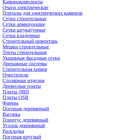
Каминокомплекты
Очаги электрические
Порталы для электрических каминов
Сетки строительные
Сетки армирующие
Сетки штукатурные
Сетки кладочные
Строительный инвентарь
Мешки строительные
Тенты строительные
Укрывные фасадные сетки
Дренажные системы
Строительная химия
Очистители
Столярные изделия
Древесные плиты
Плиты ДВП
Плиты OSB
Фанера
Погонаж деревянный
Вагонка
Плинтус деревянный
Уголок деревянный
Раскладка
Погонаж круглый