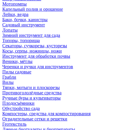
Мотопомпы
Капельный полив и орошение
Лейки, ведра
Баки, бочки, канистры
Садовый инструмент
Лопаты
Зимний инструмент для сада
Топоры, топорища
Секаторы, сучкорезы, кусторезы
Косы, серпы, ножницы, ножи
Инструмент для обработки почвы
Веники, мётлы
Черенки и ручки для инструментов
Пилы садовые
Грабли
Вилы
Тяпки, мотыги и плоскорезы
Противогололёдные средства
Ручные буры и культиваторы
Плодосъёмники
Обустройство сада
Компостеры, средства для компостирования
Оградительные сетки и решетки
Геотекстиль
Дачные биотуалеты и биопрепараты