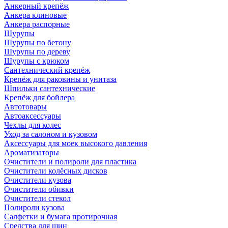
Анкерный крепёж
Анкера клиновые
Анкера распорные
Шурупы
Шурупы по бетону
Шурупы по дереву
Шурупы с крюком
Сантехнический крепёж
Крепёж для раковины и унитаза
Шпильки сантехнические
Крепёж для бойлера
Автотовары
Автоаксессуары
Чехлы для колес
Уход за салоном и кузовом
Аксессуары для моек высокого давления
Ароматизаторы
Очистители и полироли для пластика
Очистители колёсных дисков
Очистители кузова
Очистители обивки
Очистители стекол
Полироли кузова
Салфетки и бумага протирочная
Средства для шин