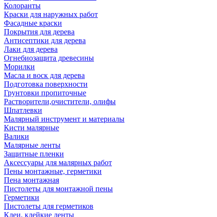
Колоранты
Краски для наружных работ
Фасадные краски
Покрытия для дерева
Антисептики для дерева
Лаки для дерева
Огнебиозащита древесины
Морилки
Масла и воск для дерева
Подготовка поверхности
Грунтовки пропиточные
Растворители,очистители, олифы
Шпатлевки
Малярный инструмент и материалы
Кисти малярные
Валики
Малярные ленты
Защитные пленки
Аксессуары для малярных работ
Пены монтажные, герметики
Пена монтажная
Пистолеты для монтажной пены
Герметики
Пистолеты для герметиков
Клеи, клейкие ленты