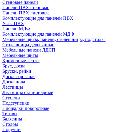
Стеновые панели
Панели ПВХ стеновые
Панели ПВХ листовые
Комплектующие для панелей ПВХ
Углы ПВХ
Панели МДФ
Комплектующие для панелей МДФ
Мебельные щиты, панели, столешницы, подстолья
Столешницы деревянные
Мебельные панели ЛДСП
Мебельные щиты
Кромочные ленты
Брус, доска
Бруски, рейки
Доска строганая
Доска пола
Лестницы
Лестницы стационарные
Ступени
Подступенки
Площадки поворотные
Тетивы
Балясины
Столбы
Поручни