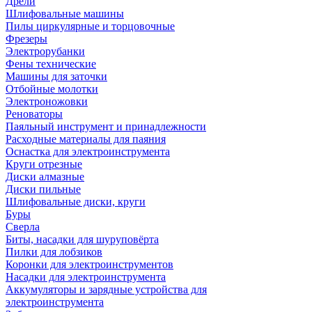
Дрели
Шлифовальные машины
Пилы циркулярные и торцовочные
Фрезеры
Электрорубанки
Фены технические
Машины для заточки
Отбойные молотки
Электроножовки
Реноваторы
Паяльный инструмент и принадлежности
Расходные материалы для паяния
Оснастка для электроинструмента
Круги отрезные
Диски алмазные
Диски пильные
Шлифовальные диски, круги
Буры
Сверла
Биты, насадки для шуруповёрта
Пилки для лобзиков
Коронки для электроинструментов
Насадки для электроинструмента
Аккумуляторы и зарядные устройства для
электроинструмента