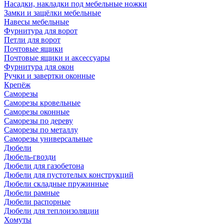
Насадки, накладки под мебельные ножки
Замки и защёлки мебельные
Навесы мебельные
Фурнитура для ворот
Петли для ворот
Почтовые ящики
Почтовые ящики и аксессуары
Фурнитура для окон
Ручки и завертки оконные
Крепёж
Саморезы
Саморезы кровельные
Саморезы оконные
Саморезы по дереву
Саморезы по металлу
Саморезы универсальные
Дюбели
Дюбель-гвозди
Дюбели для газобетона
Дюбели для пустотелых конструкций
Дюбели складные пружинные
Дюбели рамные
Дюбели распорные
Дюбели для теплоизоляции
Хомуты