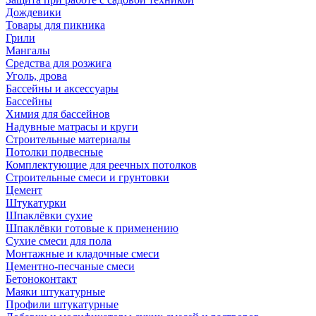
Дождевики
Товары для пикника
Грили
Мангалы
Средства для розжига
Уголь, дрова
Бассейны и аксессуары
Бассейны
Химия для бассейнов
Надувные матрасы и круги
Строительные материалы
Потолки подвесные
Комплектующие для реечных потолков
Строительные смеси и грунтовки
Цемент
Штукатурки
Шпаклёвки сухие
Шпаклёвки готовые к применению
Сухие смеси для пола
Монтажные и кладочные смеси
Цементно-песчаные смеси
Бетоноконтакт
Маяки штукатурные
Профили штукатурные