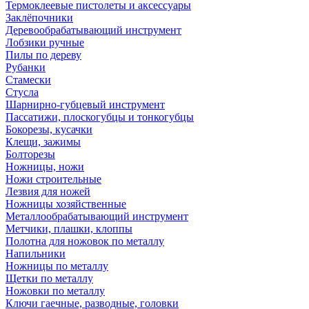
Термоклеевые пистолеты и аксессуары
Заклёпочники
Деревообрабатывающий инструмент
Лобзики ручные
Пилы по дереву
Рубанки
Стамески
Стусла
Шарнирно-губцевый инструмент
Пассатижи, плоскогубцы и тонкогубцы
Бокорезы, кусачки
Клещи, зажимы
Болторезы
Ножницы, ножи
Ножи строительные
Лезвия для ножей
Ножницы хозяйственные
Металлообрабатывающий инструмент
Метчики, плашки, клоппы
Полотна для ножовок по металлу
Напильники
Ножницы по металлу
Щетки по металлу
Ножовки по металлу
Ключи гаечные, разводные, головки