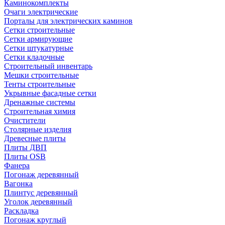
Каминокомплекты
Очаги электрические
Порталы для электрических каминов
Сетки строительные
Сетки армирующие
Сетки штукатурные
Сетки кладочные
Строительный инвентарь
Мешки строительные
Тенты строительные
Укрывные фасадные сетки
Дренажные системы
Строительная химия
Очистители
Столярные изделия
Древесные плиты
Плиты ДВП
Плиты OSB
Фанера
Погонаж деревянный
Вагонка
Плинтус деревянный
Уголок деревянный
Раскладка
Погонаж круглый