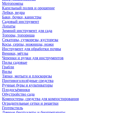
Мотопомпы
Капельный полив и орошение
Лейки, ведра
Баки, бочки, канистры
Садовый инструмент
Лопаты
Зимний инструмент для сада
Топоры, топорища
Секаторы, сучкорезы, кусторезы
Косы, серпы, ножницы, ножи
Инструмент для обработки почвы
Веники, мётлы
Черенки и ручки для инструментов
Пилы садовые
Грабли
Вилы
Тяпки, мотыги и плоскорезы
Противогололёдные средства
Ручные буры и культиваторы
Плодосъёмники
Обустройство сада
Компостеры, средства для компостирования
Оградительные сетки и решетки
Геотекстиль
Дачные биотуалеты и биопрепараты