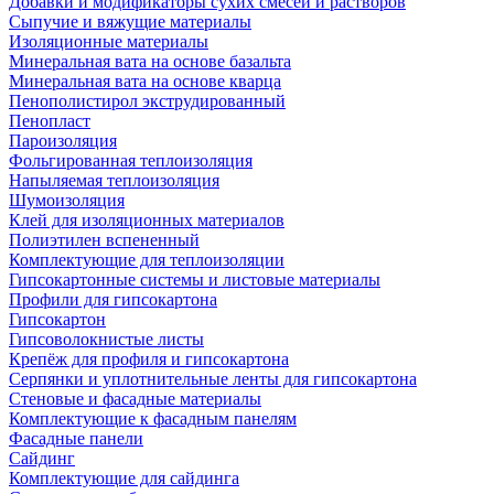
Добавки и модификаторы сухих смесей и растворов
Сыпучие и вяжущие материалы
Изоляционные материалы
Минеральная вата на основе базальта
Минеральная вата на основе кварца
Пенополистирол экструдированный
Пенопласт
Пароизоляция
Фольгированная теплоизоляция
Напыляемая теплоизоляция
Шумоизоляция
Клей для изоляционных материалов
Полиэтилен вспененный
Комплектующие для теплоизоляции
Гипсокартонные системы и листовые материалы
Профили для гипсокартона
Гипсокартон
Гипсоволокнистые листы
Крепёж для профиля и гипсокартона
Серпянки и уплотнительные ленты для гипсокартона
Стеновые и фасадные материалы
Комплектующие к фасадным панелям
Фасадные панели
Сайдинг
Комплектующие для сайдинга