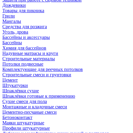
Дождевики
Товары для пикника
Грили
Мангалы
Средства для розжига
Уголь, дрова
Бассейны и аксессуары
Бассейны
Химия для бассейнов
Надувные матрасы и круги
Строительные материалы
Потолки подвесные
Комплектующие для реечных потолков
Строительные смеси и грунтовки
Цемент
Штукатурки
Шпаклёвки сухие
Шпаклёвки готовые к применению
Сухие смеси для пола
Монтажные и кладочные смеси
Цементно-песчаные смеси
Бетоноконтакт
Маяки штукатурные
Профили штукатурные